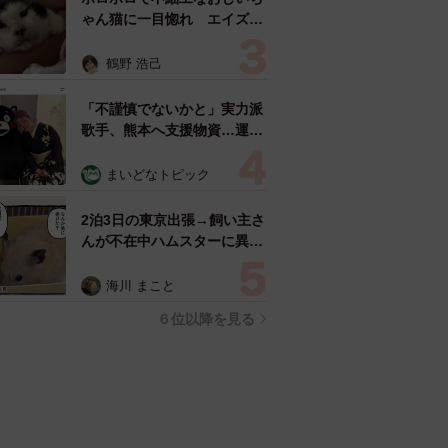
ゃん猫に一目惚れ エイズだ
し手がかかるけど…おうちで
暮らすと「おじ猫」だって可
鶴野 浩己
愛くなったよ！
「不謹慎でないかと」実力派
歌手、熊本へ支援物資…運搬
トラックの車体デザインにた
めらい 「痛いほど伝わる」
まいどなトピック
「行動され立派」
2泊3日の東京出張→飼い主さ
んが不在中ハムスターに異
変 眉間にできた深いしわ、
「急に老けた？」【漫画】
海川 まこと
６位以降を見る