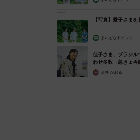
【写真】愛子さまを
まいどなトピック
佳子さま、ブラジル
わせ多数→急きょ再
金井 かおる