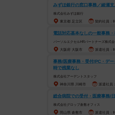
みずほ銀行の窓口事務／綾瀬支
株式会社みずほ銀行
東京都 足立区
契約社員：時
電話対応基本なしの一般事務・
パーソルエクセルHRパートナーズ株式会
大阪府 大阪市
派遣社員：時
事務/医療事務・受付/PC・データ
時で残業なし
株式会社アーデントスタッフ
神奈川県 川崎市
派遣社員：
総合病院での受付・医療事務/日
株式会社グロップ倉敷オフィス
岡山県 倉敷市
派遣社員：時