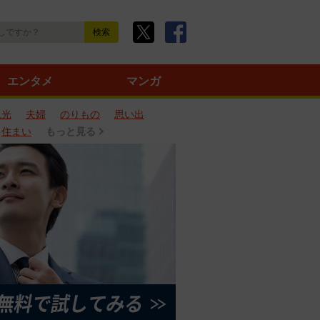
エンタメ
マンガ
観光
夫婦
のりもの
思い出
住まい
もっと見る