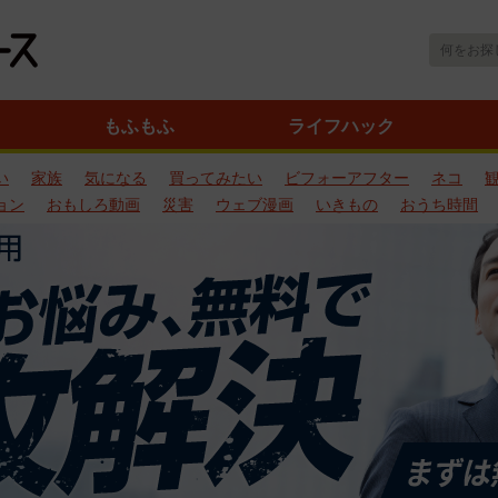
もふもふ
ライフハック
い
家族
気になる
買ってみたい
ビフォーアフター
ネコ
ョン
おもしろ動画
災害
ウェブ漫画
いきもの
おうち時間