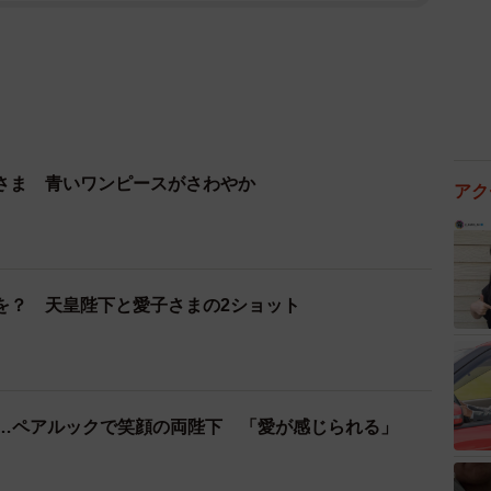
さま 青いワンピースがさわやか
アク
を？ 天皇陛下と愛子さまの2ショット
年…ペアルックで笑顔の両陛下 「愛が感じられる」