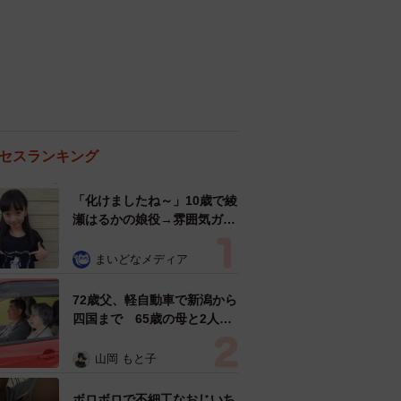
セスランキング
「化けましたね～」10歳で綾
瀬はるかの娘役→雰囲気ガラ
リの18歳に成長 「メイクで
雰囲気が」「宝塚に入れそ
まいどなメディア
う」
72歳父、軽自動車で新潟から
四国まで 65歳の母と2人で
3泊4日の旅 パーキングの休
憩まで分刻み… 「大学生で
山岡 もと子
も組まねえよ！」
ボロボロで不細工なおじいち