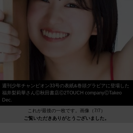
週刊少年チャンピオン33号の表紙&巻頭グラビアに登場した
福井梨莉華さんⒸ秋田書店Ⓒ2TOUCH companyⒸTakeo
Dec.
これが最後の一枚です。画像（7/7）
ご覧いただきありがとうございました。