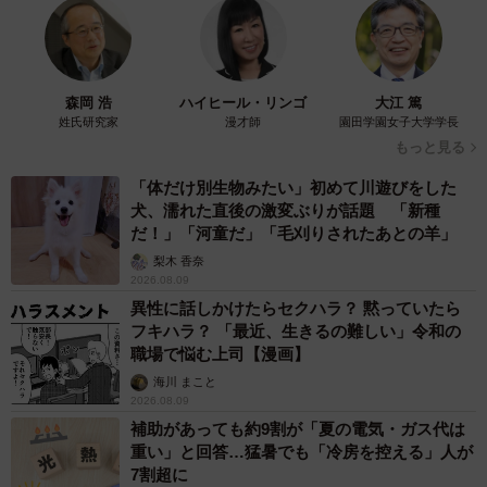
森岡 浩
ハイヒール・リンゴ
大江 篤
姓氏研究家
漫才師
園田学園女子大学学長
もっと見る
「体だけ別生物みたい」初めて川遊びをした
犬、濡れた直後の激変ぶりが話題 「新種
だ！」「河童だ」「毛刈りされたあとの羊」
梨木 香奈
2026.08.09
異性に話しかけたらセクハラ？ 黙っていたら
フキハラ？ 「最近、生きるの難しい」令和の
職場で悩む上司【漫画】
海川 まこと
2026.08.09
補助があっても約9割が「夏の電気・ガス代は
重い」と回答…猛暑でも「冷房を控える」人が
7割超に