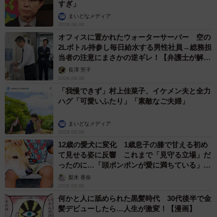
すぎ」
まいどなメディア
2026.08.08
オフィスに置かれたウォーターサーバー 空の
2Lボトル持参し毎日給水する男性社員→総務担
当者の注意にまさかの逆ギレ！【弁護士が解
説】
長澤 芳子
2026.08.08
「我慢できず」村上佳菜子、イケメン夫と全力
ハグ「可愛いふたり」「素敵なご夫婦」
まいどなメディア
2026.08.08
12歳の愛犬に変化 1歳息子の膝で甘える初め
て見せる姿に反響 これまで「見守る立場」だ
ったのに…「頭ポンポンが愛に満ちている」
「尊…」
梨木 香奈
2026.08.08
何かと人に舐められた黒髪時代 30代後半で金
髪デビューしたら…人生が激変！【漫画】