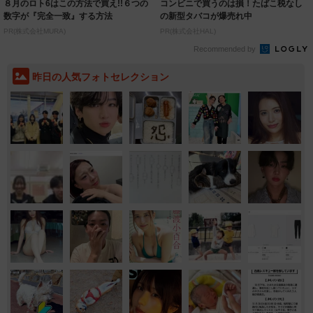
８月のロト6はこの方法で買え!!６つの
コンビニで買うのは損！たばこ税なし
数字が『完全一致』する方法
の新型タバコが爆売れ中
PR(株式会社MURA)
PR(株式会社HAL)
Recommended by
昨日の人気フォトセレクション