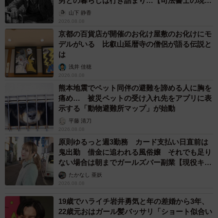
男との暮らしは行き詰まり…【司法書士の現場
から】
山下 静香
2026.08.08
京都の百貨店が開催のお化け屋敷のお化けにモ
デルがいる 比叡山延暦寺の僧侶が語る伝説と
は
浅井 佳穂
2026.08.08
熊本地震でペット同伴の避難を諦める人に胸を
痛め… 被災ペットの受け入れ先をアプリに表
示する「動物避難所マップ」が始動
平藤 清刀
2026.08.08
原則ゆるっと週3勤務 カード支払い日直前は
鬼出勤 借金に追われる風俗嬢 それでも足り
ない場合は朝までガールズバー副業【現役キャ
ストに取材】
たかなし 亜妖
2026.08.08
19歳でハライチ岩井勇気と年の差婚から3年、
22歳元おはガール髪バッサリ「ショート似合い