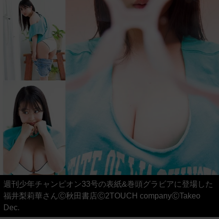
週刊少年チャンピオン33号の表紙&巻頭グラビアに登場した
福井梨莉華さんⒸ秋田書店Ⓒ2TOUCH companyⒸTakeo
Dec.