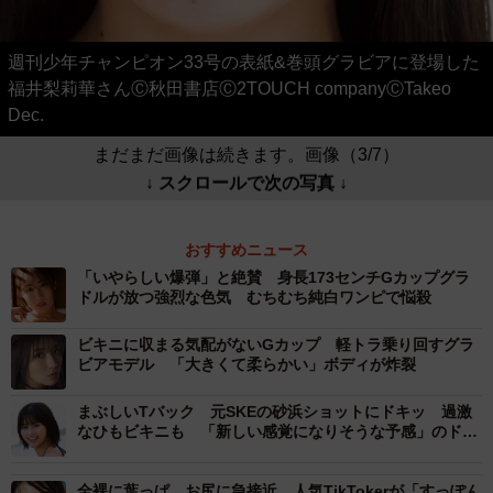
週刊少年チャンピオン33号の表紙&巻頭グラビアに登場した
福井梨莉華さんⒸ秋田書店Ⓒ2TOUCH companyⒸTakeo
Dec.
まだまだ画像は続きます。画像（3/7）
↓ スクロールで次の写真 ↓
おすすめニュース
「いやらしい爆弾」と絶賛 身長173センチGカップグラ
ドルが放つ強烈な色気 むちむち純白ワンピで悩殺
ビキニに収まる気配がないGカップ 軽トラ乗り回すグラ
ビアモデル 「大きくて柔らかい」ボディが炸裂
まぶしいTバック 元SKEの砂浜ショットにドキッ 過激
なひもビキニも 「新しい感覚になりそうな予感」のドラ
マコラボ写真集
全裸に葉っぱ お尻に急接近 人気TikTokerが「すっぽん