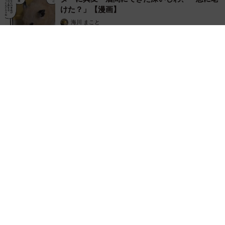
けた？」【漫画】
海川 まこと
2026.08.08
赤ちゃんが気になる？ひょっこり顔を出す2匹の猫の愛らしさに
悶絶…！ 「こんなかわいい構図あります？」「ベストショッ
トすぎる！」
梨木 香奈
2026.08.08
酔って転んでアザだらけ ネイルも折れて超悲