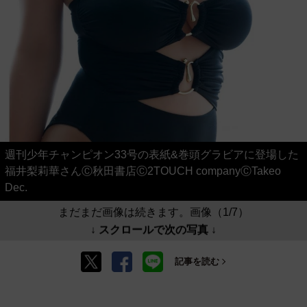
週刊少年チャンピオン33号の表紙&巻頭グラビアに登場した
福井梨莉華さんⒸ秋田書店Ⓒ2TOUCH companyⒸTakeo
Dec.
まだまだ画像は続きます。画像（1/7）
↓ スクロールで次の写真 ↓
記事を読む