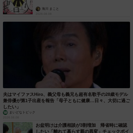
海川 まこと
2026.08.08
夫はマイファスHiro、義父母も義兄も超有名歌手の28歳モデル
兼俳優が第1子出産を報告「母子ともに健康…日々、大切に過ご
したい」
まいどなトピック
2026.08.08
お盆明けは介護相談が3割増加 帰省時に確認
したい「離れて暮らす親の異変」チェックポイ