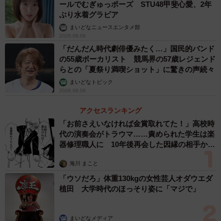
ールでむぎゅっポーズ STU48甲斐心愛、2年
ぶり水着グラビア
まいどなニュースエンタメ部
2026.08.08
「だんだん時代劇俳優みたく…」国民的バンド
の55歳ボーカリスト 競馬界の57歳レジェンド
らとの「夏祭り満喫ショット」に驚きの声続々
まいどなトピック
2026.08.08
アクセスランキング
「お前さえいなければ金賞取れてた！」高校時
代の演奏会がトラウマ……責められた学生は楽
器修理職人に 10年後再会した因縁の相手から
思わぬ申し出【漫画】
海川 まこと
「ウソだろ」体重130kgの女性芸人オダウエダ
植田 大学時代のほっそり姿に「マジで」
まいどなメディア