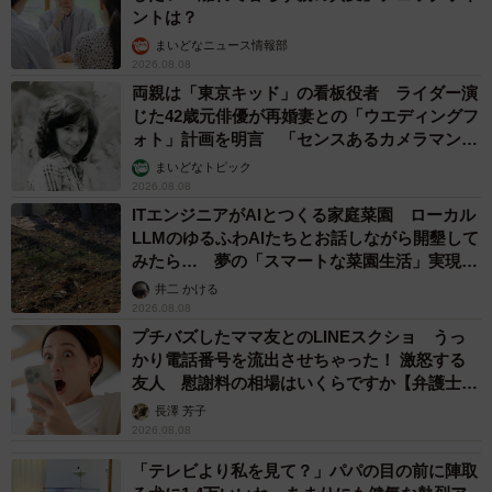
ントは？
まいどなニュース情報部
2026.08.08
両親は「東京キッド」の看板役者 ライダー演
じた42歳元俳優が再婚妻との「ウエディングフ
ォト」計画を明言 「センスあるカメラマン求
む」
まいどなトピック
2026.08.08
ITエンジニアがAIとつくる家庭菜園 ローカル
LLMのゆるふわAIたちとお話しながら開墾して
みたら… 夢の「スマートな菜園生活」実現な
るか
井二 かける
2026.08.08
プチバズしたママ友とのLINEスクショ うっ
かり電話番号を流出させちゃった！ 激怒する
友人 慰謝料の相場はいくらですか【弁護士が
解説】
長澤 芳子
2026.08.08
「テレビより私を見て？」パパの目の前に陣取