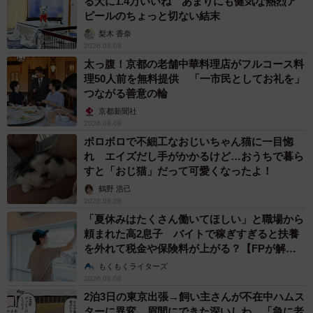
る犬に1.4万いいね あまりにも健気な熱烈ア
ピールのちょっと切ない結末
梨木 香奈
2026.08.08
太っ腹！京都の老舗中華料理店がフルコース料
理50人前を無料提供 「一市民としてお礼を」
つながる善意の輪
京都新聞社
2026.08.08
ボロボロで不細工なおじいちゃん猫に一目惚
れ エイズだし手がかかるけど…おうちで暮ら
すと「おじ猫」だって可愛くなったよ！
鶴野 浩己
2026.08.08
「夏休みはたくさん働いてほしい」と職場から
頼まれた高2息子 バイトで稼ぎすぎると扶養
を外れて税金や保険料が上がる？【FPが解
説】
もくもくライターズ
2026.08.08
2泊3日の東京出張→飼い主さんが不在中ハムス
ターに異変 眉間にできた深いしわ、「急に老