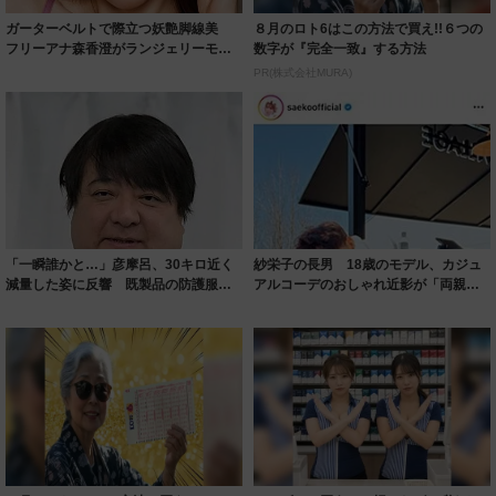
ガーターベルトで際立つ妖艶脚線美
８月のロト6はこの方法で買え!!６つの
フリーアナ森香澄がランジェリーモデ
数字が『完全一致』する方法
ルに ｢PE...
PR(株式会社MURA)
「一瞬誰かと…」彦摩呂、30キロ近く
紗栄子の長男 18歳のモデル、カジュ
減量した姿に反響 既製品の防護服が
アルコーデのおしゃれ近影が「両親の
着られると...
いいとこ取...