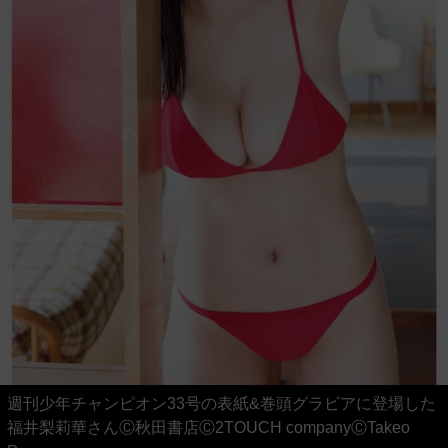
週刊少年チャンピオン33号の表紙&巻頭グラビアに登場した
福井梨莉華さんⒸ秋田書店Ⓒ2TOUCH companyⒸTakeo