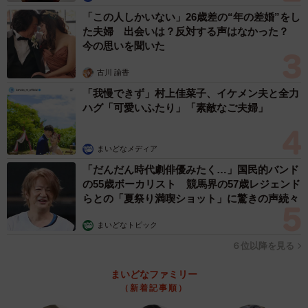
「この人しかいない」26歳差の“年の差婚”をし
た夫婦 出会いは？反対する声はなかった？
今の思いを聞いた
古川 諭香
「我慢できず」村上佳菜子、イケメン夫と全力
ハグ「可愛いふたり」「素敵なご夫婦」
まいどなメディア
「だんだん時代劇俳優みたく…」国民的バンド
の55歳ボーカリスト 競馬界の57歳レジェンド
らとの「夏祭り満喫ショット」に驚きの声続々
まいどなトピック
６位以降を見る
まいどなファミリー
（新着記事順）