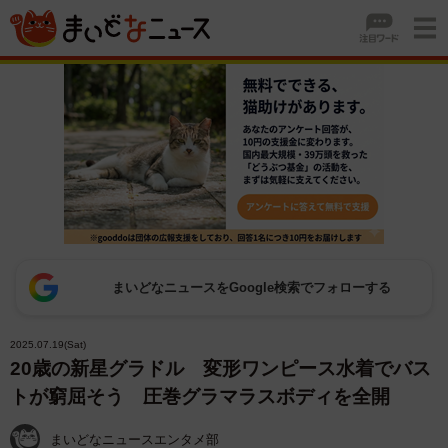
まいどなニュースをGoogle検索でフォローする
2025.07.19(Sat)
20歳の新星グラドル 変形ワンピース水着でバス
トが窮屈そう 圧巻グラマラスボディを全開
まいどなニュースエンタメ部