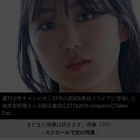
週刊少年チャンピオン33号の表紙&巻頭グラビアに登場した
福井梨莉華さんⒸ秋田書店Ⓒ2TOUCH companyⒸTakeo
Dec.
まだまだ画像は続きます。画像（2/7）
↓ スクロールで次の写真 ↓