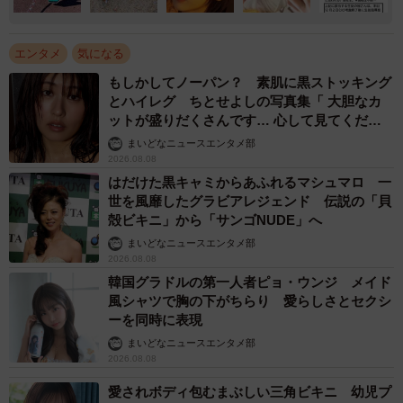
エンタメ
気になる
もしかしてノーパン？ 素肌に黒ストッキング
とハイレグ ちとせよしの写真集「 大胆なカ
ットが盛りだくさんです… 心して見てくださ
い」
まいどなニュースエンタメ部
2026.08.08
はだけた黒キャミからあふれるマシュマロ 一
世を風靡したグラビアレジェンド 伝説の「貝
殻ビキニ」から「サンゴNUDE」へ
まいどなニュースエンタメ部
2026.08.08
韓国グラドルの第一人者ピョ・ウンジ メイド
風シャツで胸の下がちらり 愛らしさとセクシ
ーを同時に表現
まいどなニュースエンタメ部
2026.08.08
愛されボディ包むまぶしい三角ビキニ 幼児プ