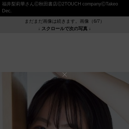
福井梨莉華さんⒸ秋田書店Ⓒ2TOUCH companyⒸTakeo
Dec.
まだまだ画像は続きます。画像（6/7）
↓ スクロールで次の写真 ↓