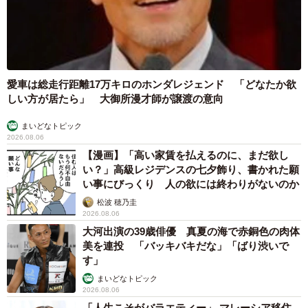
愛車は総走行距離17万キロのホンダレジェンド 「どなたか欲
しい方が居たら」 大御所漫才師が譲渡の意向
まいどなトピック
2026.08.06
【漫画】「高い家賃を払えるのに、まだ欲し
い？」高級レジデンスの七夕飾り、書かれた願
い事にびっくり 人の欲には終わりがないのか
松波 穂乃圭
2026.08.06
大河出演の39歳俳優 真夏の海で赤銅色の肉体
美を連投 「バッキバキだな」「ばり渋いで
す」
まいどなトピック
2026.08.06
「人生こそがバラエティー」 マレーシア移住