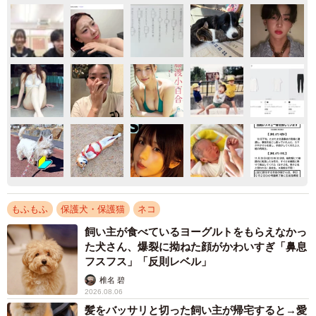
もふもふ
保護犬・保護猫
ネコ
飼い主が食べているヨーグルトをもらえなかっ
た犬さん、爆裂に拗ねた顔がかわいすぎ「鼻息
フスフス」「反則レベル」
椎名 碧
2026.08.06
髪をバッサリと切った飼い主が帰宅すると→愛