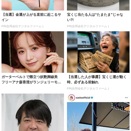
【当選】金運が上がる直前に起こるサ
宝くじ当たる人は“たまたま”じゃな
イン
い?!
PR(合同会社デジタルファーム )
PR(合同会社デジタルファーム )
ガーターベルトで際立つ妖艶脚線美
【当選した人が暴露】宝くじ運が動く
フリーアナ森香澄がランジェリーモデ
時、必ずある前触れ
ルに ｢PE...
PR(合同会社デジタルファーム )