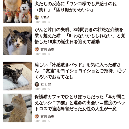
犬たちの反応に「ワンコ様でも戸惑うのね
（笑）」「困り顔がかわいい」
ANNA
2026.08.06
がんと片目の失明、3時間おきの壮絶な介護を
乗り越えた猫 「叶わないかもしれない」と覚
悟した19歳の誕生日を迎えて感動
古川 諭香
2026.08.06
涼しい「冷感敷きパッド」を気に入った猫さ
ん、”友達”をヨイショヨイショとご招待、毛づ
くろいでおもてなし
椎名 碧
2026.08.05
保護猫カフェでひとりぼっちだった「耳が聞こ
えないシニア猫」と運命の出会い→重度のペッ
トロスで適応障害だった女性の人生が一変
古川 諭香
2026.08.05