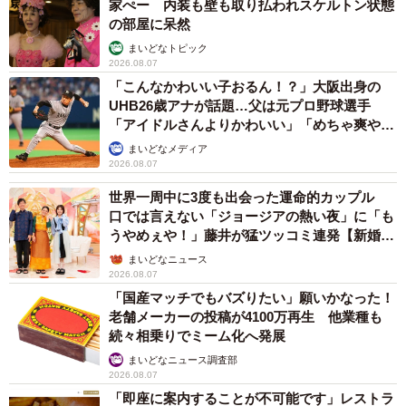
家ぺー 内装も壁も取り払われスケルトン状態
の部屋に呆然
まいどなトピック
2026.08.07
「こんなかわいい子おるん！？」大阪出身の
UHB26歳アナが話題…父は元プロ野球選手
「アイドルさんよりかわいい」「めちゃ爽や
か」
まいどなメディア
2026.08.07
世界一周中に3度も出会った運命的カップル
口では言えない「ジョージアの熱い夜」に「も
うやめぇや！」藤井が猛ツッコミ連発【新婚さ
ん】
まいどなニュース
2026.08.07
「国産マッチでもバズりたい」願いかなった！
老舗メーカーの投稿が4100万再生 他業種も
続々相乗りでミーム化へ発展
まいどなニュース調査部
2026.08.07
「即座に案内することが不可能です」レストラ