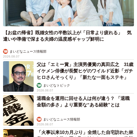
【お盆の帰省】既婚女性の半数以上が「日常より疲れる」 気
遣いや準備で深まる夫婦の温度感ギャップ鮮明に
まいどなニュース情報部
2026.08.07
父は「エミー賞」主演男優賞の真田広之 31歳
イケメン俳優が長髪ヒゲのワイルド近影「ガチ
ヒロさんそっくり」「新たな一面もステキ」
まいどなトピック
2026.08.07
退職金を運用に回せる人は何が違う？ 「退職
金額の多さ」より重要な“ある経験”とは
まいどなニュース情報部
2026.08.07
「火事以来10カ月ぶり」全焼した自宅訪れた林