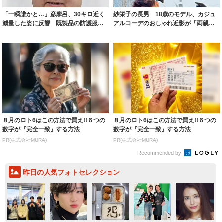
「一瞬誰かと…」彦摩呂、30キロ近く
紗栄子の長男 18歳のモデル、カジュ
減量した姿に反響 既製品の防護服が
アルコーデのおしゃれ近影が「両親の
着られると...
いいとこ取...
８月のロト6はこの方法で買え!!６つの
８月のロト6はこの方法で買え!!６つの
数字が『完全一致』する方法
数字が『完全一致』する方法
PR(株式会社MURA)
PR(株式会社MURA)
Recommended by
昨日の人気フォトセレクション