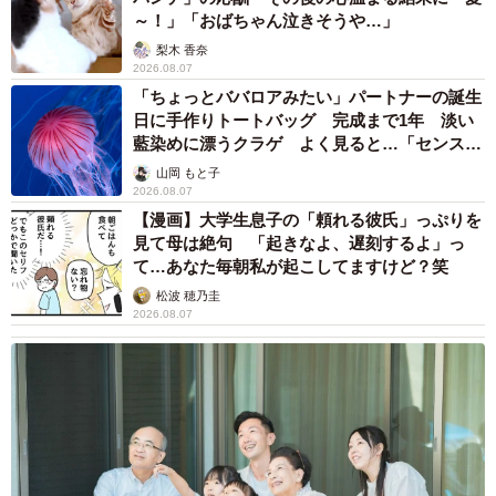
～！」「おばちゃん泣きそうや…」
梨木 香奈
2026.08.07
「ちょっとババロアみたい」パートナーの誕生
日に手作りトートバッグ 完成まで1年 淡い
藍染めに漂うクラゲ よく見ると…「センスす
ごい」
山岡 もと子
2026.08.07
【漫画】大学生息子の「頼れる彼氏」っぷりを
見て母は絶句 「起きなよ、遅刻するよ」っ
て…あなた毎朝私が起こしてますけど？笑
松波 穂乃圭
2026.08.07