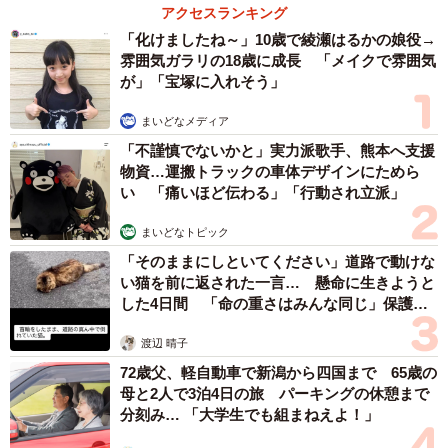
アクセスランキング
「化けましたね～」10歳で綾瀬はるかの娘役→
雰囲気ガラリの18歳に成長 「メイクで雰囲気
が」「宝塚に入れそう」
まいどなメディア
「不謹慎でないかと」実力派歌手、熊本へ支援
物資…運搬トラックの車体デザインにためら
い 「痛いほど伝わる」「行動され立派」
まいどなトピック
「そのままにしといてください」道路で動けな
い猫を前に返された一言… 懸命に生きようと
した4日間 「命の重さはみんな同じ」保護団
体代表の訴え
渡辺 晴子
72歳父、軽自動車で新潟から四国まで 65歳の
母と2人で3泊4日の旅 パーキングの休憩まで
分刻み… 「大学生でも組まねえよ！」