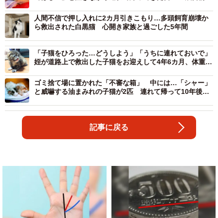
長寿猫となるまでの愛の物語
人間不信で押し入れに2カ月引きこもり…多頭飼育崩壊か
ら救出された白黒猫 心開き家族と過ごした5年間
「子猫をひろった…どうしよう」「うちに連れておいで」
姪が道路上で救出した子猫をお迎えして4年6カ月、体重
195グラムの小さな命は超ビッグに成長
ゴミ捨て場に置かれた「不審な箱」 中には…「シャー」
と威嚇する油まみれの子猫が2匹 連れて帰って10年後、
家族を癒やす「甘えん坊」に
記事に戻る