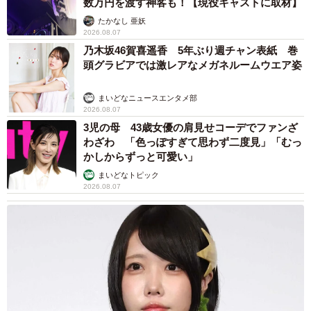
数万円を渡す神客も！【現役キャストに取材】
たかなし 亜妖
2026.08.07
乃木坂46賀喜遥香 5年ぶり週チャン表紙 巻
頭グラビアでは激レアなメガネルームウエア姿
まいどなニュースエンタメ部
2026.08.07
3児の母 43歳女優の肩見せコーデでファンざ
わざわ 「色っぽすぎて思わず二度見」「むっ
かしからずっと可愛い」
まいどなトピック
2026.08.07