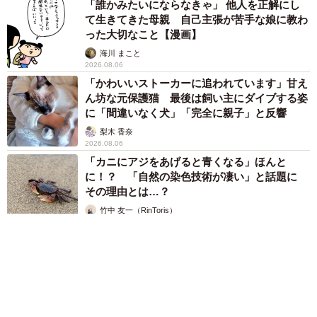
「誰かみたいにならなきゃ」 他人を正解にし
て生きてきた母親 自己主張が苦手な娘に教わ
った大切なこと【漫画】
海川 まこと
2026.08.06
「かわいいストーカーに追われています」甘え
ん坊な元保護猫 最後は飼い主にダイブする姿
に「間違いなく犬」「完全に親子」と反響
梨木 香奈
2026.08.06
「カニにアジをあげると青くなる」ほんと
に！？ 「自然の染色技術が凄い」と話題に
その理由とは…？
竹中 友一（RinToris）
2026.08.06