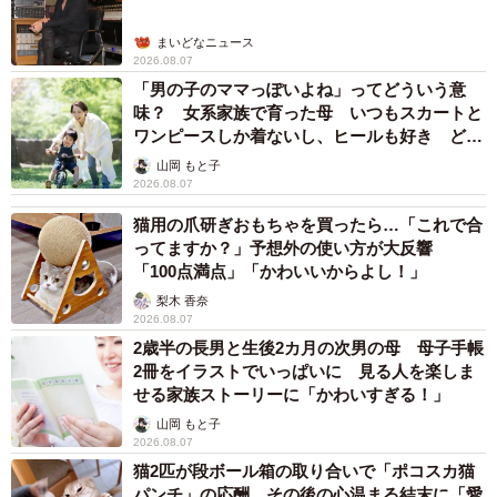
まいどなニュース
2026.08.07
「男の子のママっぽいよね」ってどういう意
味？ 女系家族で育った母 いつもスカートと
ワンピースしか着ないし、ヒールも好き どの
へんが…
山岡 もと子
2026.08.07
猫用の爪研ぎおもちゃを買ったら…「これで合
ってますか？」予想外の使い方が大反響
「100点満点」「かわいいからよし！」
梨木 香奈
2026.08.07
2歳半の長男と生後2カ月の次男の母 母子手帳
2冊をイラストでいっぱいに 見る人を楽しま
せる家族ストーリーに「かわいすぎる！」
山岡 もと子
2026.08.07
猫2匹が段ボール箱の取り合いで「ポコスカ猫
パンチ」の応酬 その後の心温まる結末に「愛