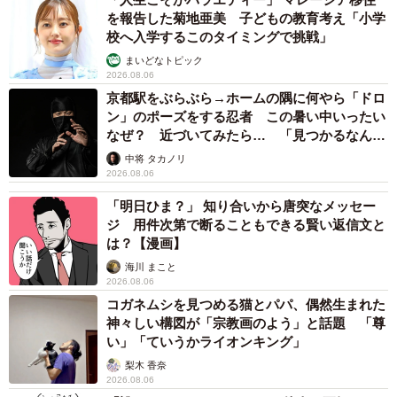
を報告した菊地亜美 子どもの教育考え「小学
校へ入学するこのタイミングで挑戦」
まいどなトピック
2026.08.06
京都駅をぶらぶら→ホームの隅に何やら「ドロ
ン」のポーズをする忍者 この暑い中いったい
なぜ？ 近づいてみたら… 「見つかるなんて
未熟」
中将 タカノリ
2026.08.06
「明日ひま？」 知り合いから唐突なメッセー
ジ 用件次第で断ることもできる賢い返信文と
は？【漫画】
海川 まこと
2026.08.06
コガネムシを見つめる猫とパパ、偶然生まれた
神々しい構図が「宗教画のよう」と話題 「尊
い」「ていうかライオンキング」
梨木 香奈
2026.08.06