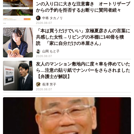
ンの入り口に大きな注意書き オートリザーブ
からの予約を拒否するお断りに賛同者続々
中将 タカノリ
2026.08.07
「本は買うだけでいい」京極夏彦さんの言葉に
共感した女性→リビングの本棚に140冊を積
読 「家に自分だけの本屋さん」
山岡 もと子
2026.08.07
友人のマンション敷地内に度々車を停めていた
ら…注意の貼り紙でナンバーをさらされました
【弁護士が解説】
長澤 芳子
2026.08.07