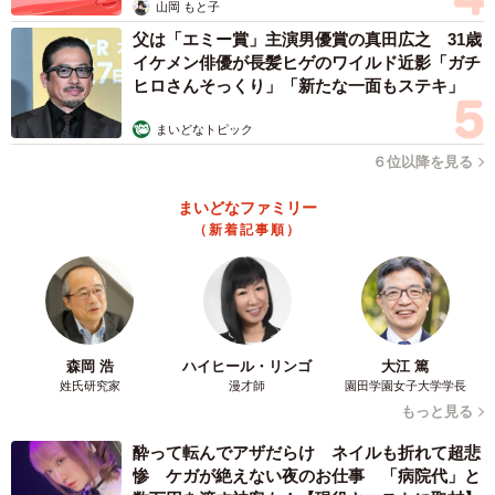
山岡 もと子
父は「エミー賞」主演男優賞の真田広之 31歳
イケメン俳優が長髪ヒゲのワイルド近影「ガチ
ヒロさんそっくり」「新たな一面もステキ」
まいどなトピック
６位以降を見る
まいどなファミリー
（新着記事順）
森岡 浩
ハイヒール・リンゴ
大江 篤
姓氏研究家
漫才師
園田学園女子大学学長
もっと見る
酔って転んでアザだらけ ネイルも折れて超悲
惨 ケガが絶えない夜のお仕事 「病院代」と