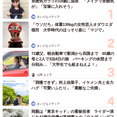
雰囲気ガラリの18歳に成長 「メイクで雰囲気
など数々の共感の声が寄せられた今回の投稿。読者のみな
が」「宝塚に入れそう」
さんはずんだもんについてどれほど正確な知識を持ってい
まいどなメディア
るだろうか。
「ウソだろ」体重130kgの女性芸人オダウエダ
植田 大学時代のほっそり姿に「マジで」
かわかみさん関連情報
Xアカウント：
https://x.com/kawaka3_
まいどなメディア
72歳父、軽自動車で新潟から四国まで 65歳の
ずんだもんが正しい使われ方してるの初めて見た
母と2人で3泊4日の旅 パーキングの休憩まで
pic.twitter.com/zCj3YR7XP7
分刻み… 「大学生でも組まねえよ！」
山岡 もと子
— かわかみ / kawaka3 (@kawaka3_)
July 2, 2025
「我慢できず」村上佳菜子、イケメン夫と全力
ハグ「可愛いふたり」「素敵なご夫婦」
まいどなメディア
両親は「東京キッド」の看板役者 ライダー演
じた42歳元俳優が再婚妻との「ウエディングフ