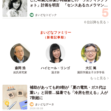
ォト」計画を明言 「センスあるカメラマン求
む」
まいどなトピック
６位以降を見る
まいどなファミリー
（新着記事順）
森岡 浩
ハイヒール・リンゴ
大江 篤
姓氏研究家
漫才師
園田学園女子大学学長
もっと見る
補助があっても約9割が「夏の電気・ガス代は
重い」と回答…猛暑でも「冷房を控える」人が
7割超に
まいどなデータ
2026.08.08