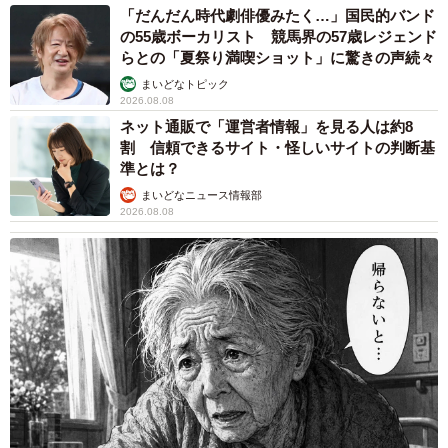
「だんだん時代劇俳優みたく…」国民的バンド
の55歳ボーカリスト 競馬界の57歳レジェンド
らとの「夏祭り満喫ショット」に驚きの声続々
まいどなトピック
2026.08.08
ネット通販で「運営者情報」を見る人は約8
割 信頼できるサイト・怪しいサイトの判断基
準とは？
まいどなニュース情報部
2026.08.08