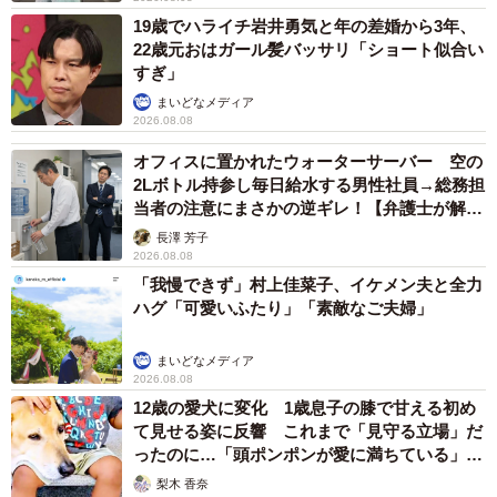
19歳でハライチ岩井勇気と年の差婚から3年、
22歳元おはガール髪バッサリ「ショート似合い
すぎ」
まいどなメディア
2026.08.08
オフィスに置かれたウォーターサーバー 空の
2Lボトル持参し毎日給水する男性社員→総務担
当者の注意にまさかの逆ギレ！【弁護士が解
説】
長澤 芳子
2026.08.08
「我慢できず」村上佳菜子、イケメン夫と全力
ハグ「可愛いふたり」「素敵なご夫婦」
まいどなメディア
2026.08.08
12歳の愛犬に変化 1歳息子の膝で甘える初め
て見せる姿に反響 これまで「見守る立場」だ
ったのに…「頭ポンポンが愛に満ちている」
「尊…」
梨木 香奈