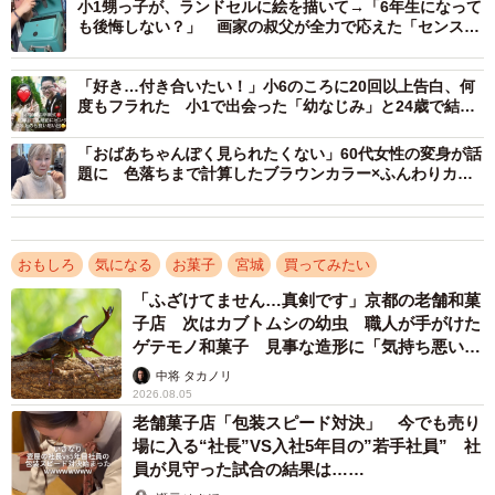
2/4
小1甥っ子が、ランドセルに絵を描いて→「6年生になって
も後悔しない？」 画家の叔父が全力で応えた「センスが
すりつぶした枝豆を餡に用いた東北銘菓「ずんだもち」
素敵」
「好き…付き合いたい！」小6のころに20回以上告白、何
ーーこれをご覧になった場所は？
度もフラれた 小1で出会った「幼なじみ」と24歳で結ば
れた投稿に反響
「おばあちゃんぽく見られたくない」60代女性の変身が話
かわかみ：駅構内の日進堂さんの仮設店舗です。
題に 色落ちまで計算したブラウンカラー×ふんわりカッ
トで“10歳若返り”！？
ーーこのシーンを目撃した感想は？
おもしろ
気になる
お菓子
宮城
買ってみたい
かわかみ：ずんだもんは最近は読み上げソフトとして広く
「ふざけてません…真剣です」京都の老舗和菓
使われており、YouTubeの解説動画などで目にする機会が
子店 次はカブトムシの幼虫 職人が手がけた
多いです。しかしずんだもんはそもそも、ずんだ餅をモチ
ゲテモノ和菓子 見事な造形に「気持ち悪いく
ーフにした東北をアピールするコンセプトで生まれたキャ
らいリアル」
中将 タカノリ
ラクター。ずんだ餅をアピールするという本来の目的で使
2026.08.05
老舗菓子店「包装スピード対決」 今でも売り
われているのを見るのが逆に新鮮で面白かったです。
場に入る“社長”VS入社5年目の”若手社員” 社
員が見守った試合の結果は……
ーー投稿に大きな反響が寄せられました。