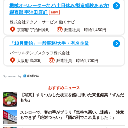
機械オペレーターなど/土日休み/製造経験ある方/
綴喜郡 宇治田原町
NEW
株式会社テクノ・サービス 働くナビ
京都府 宇治田原町
派遣社員：時給1,450円
かわかみさんにお話を聞いた。
「10月開始」一般事務/大手・有名企業
パーソルテンプスタッフ株式会社
大阪府 島本町
派遣社員：時給1,700円
Sponsored by
おすすめニュース
【写真】すりつぶした枝豆を餡に用いた東北銘菓「ずんだ
もち」
スシローで、客の手がブラリ「気持ち悪い…迷惑」 注意
もできず「絶対つらい」「隣の列でこれ見ました！」