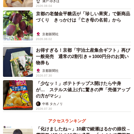
瀬戸 ゆきほ
2026.08.04
かわかみ：X上で1万超のリポスト、10万超のいいねが来ま
京都の老舗金平糖店が「珍しい果実」で新商品
づくり きっかけは「亡き母の名前」から
した。ここまでの反響があるとは思っておらず驚いていま
す。また、「仙台では本来の使われ方のずんだもんがよく
京都新聞社
見られる」との声も届きました。仙台に行くことがあれ
2026.08.02
ば、ぜひずんだもんを探してみたいです。
お得すぎる！京都「宇治土産集合ギフト」再び
一般発売 通常の2割引き＋1000円分のお買い
◇ ◇
物券も
京都新聞社
2026.07.30
SNSユーザー達から
「少なッ！」ポテトチップス開けたら中身
が… ステルス値上げに驚きの声「売価アップ
「このずんだもん地元でも働いていました 」
の方がマシ」
「動画では不憫な扱い多いからこういうのは、もっと増え
中将 タカノリ
てくれ」
2026.07.30
「ふーん、この『ずんだ餅』ってのは、ずんだもんをモチ
アクセスランキング
ーフにした和菓子なのかな？」
「化けましたね～」10歳で綾瀬はるかの娘役→