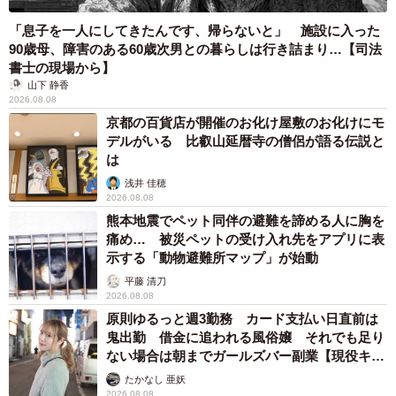
「息子を一人にしてきたんです、帰らないと」 施設に入った
90歳母、障害のある60歳次男との暮らしは行き詰まり…【司法
書士の現場から】
山下 静香
2026.08.08
京都の百貨店が開催のお化け屋敷のお化けにモ
デルがいる 比叡山延暦寺の僧侶が語る伝説と
は
浅井 佳穂
2026.08.08
熊本地震でペット同伴の避難を諦める人に胸を
痛め… 被災ペットの受け入れ先をアプリに表
示する「動物避難所マップ」が始動
平藤 清刀
2026.08.08
原則ゆるっと週3勤務 カード支払い日直前は
鬼出勤 借金に追われる風俗嬢 それでも足り
ない場合は朝までガールズバー副業【現役キャ
ストに取材】
たかなし 亜妖
2026.08.08