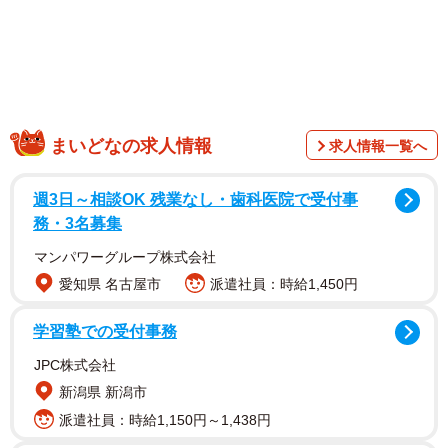
1/4
これこそ本来の利用法？（かわかみさん提供）
ずんだ餅
の販売店の店頭に飾られたずんだもん。近年、
まいどなの求人情報
求人情報一覧へ
YouTube動画などの合成音声キャラクターとしてなんでも
かんでも使われがちなずんだもんだが、そもそもはずんだ
週3日～相談OK 残業なし・歯科医院で受付事
餅をモチーフにした東北地方のマスコットキャラクターと
務・3名募集
して生み出されたもの。たしかにこうやって本来の役割に
マンパワーグループ株式会社
利用されているのを見るのはかえってレアかもしれない。
愛知県 名古屋市
派遣社員：時給1,450円
学習塾での受付事務
JPC株式会社
新潟県 新潟市
派遣社員：時給1,150円～1,438円