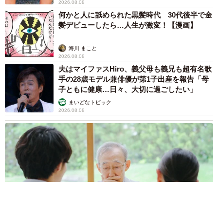
2026.08.08
何かと人に舐められた黒髪時代 30代後半で金
髪デビューしたら…人生が激変！【漫画】
海川 まこと
2026.08.08
夫はマイファスHiro、義父母も義兄も超有名歌
手の28歳モデル兼俳優が第1子出産を報告「母
子ともに健康…日々、大切に過ごしたい」
まいどなトピック
2026.08.08