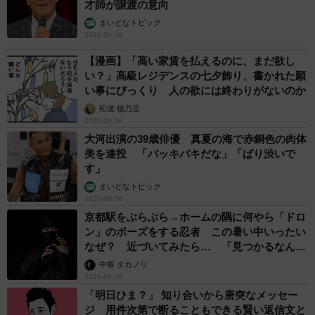
才師が譲渡の意向
まいどなトピック
2026.08.06
【漫画】「高い家賃を払えるのに、まだ欲し
い？」高級レジデンスの七夕飾り、書かれた願
い事にびっくり 人の欲には終わりがないのか
松波 穂乃圭
2026.08.06
大河出演の39歳俳優 真夏の海で赤銅色の肉体
美を連投 「バッキバキだな」「ばり渋いで
す」
まいどなトピック
2026.08.06
京都駅をぶらぶら→ホームの隅に何やら「ドロ
ン」のポーズをする忍者 この暑い中いったい
なぜ？ 近づいてみたら… 「見つかるなんて
未熟」
中将 タカノリ
2026.08.06
「明日ひま？」 知り合いから唐突なメッセー
ジ 用件次第で断ることもできる賢い返信文と