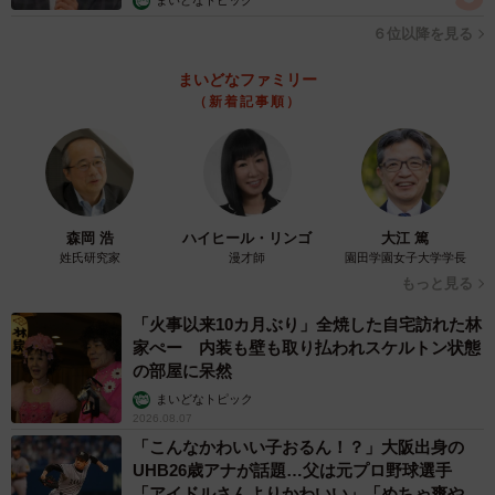
まいどなトピック
６位以降を見る
まいどなファミリー
（新着記事順）
森岡 浩
ハイヒール・リンゴ
大江 篤
姓氏研究家
漫才師
園田学園女子大学学長
もっと見る
「火事以来10カ月ぶり」全焼した自宅訪れた林
家ぺー 内装も壁も取り払われスケルトン状態
の部屋に呆然
まいどなトピック
2026.08.07
「こんなかわいい子おるん！？」大阪出身の
UHB26歳アナが話題…父は元プロ野球選手
「アイドルさんよりかわいい」「めちゃ爽や