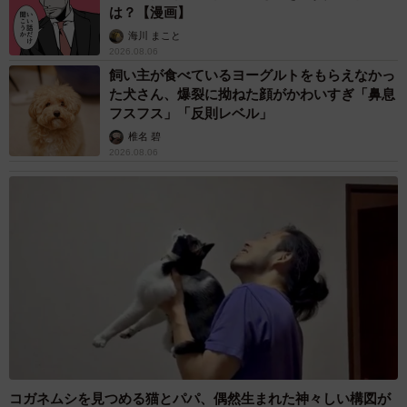
は？【漫画】
海川 まこと
2026.08.06
飼い主が食べているヨーグルトをもらえなかっ
た犬さん、爆裂に拗ねた顔がかわいすぎ「鼻息
フスフス」「反則レベル」
椎名 碧
2026.08.06
コガネムシを見つめる猫とパパ、偶然生まれた神々しい構図が