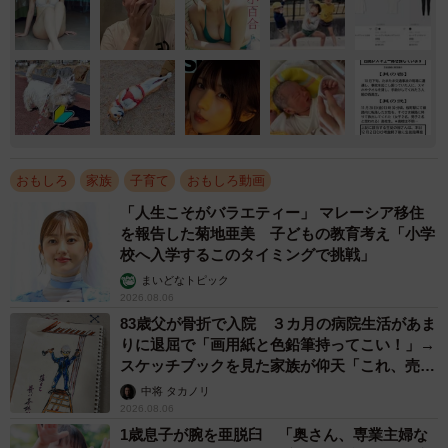
おもしろ
家族
子育て
おもしろ動画
「人生こそがバラエティー」 マレーシア移住
を報告した菊地亜美 子どもの教育考え「小学
校へ入学するこのタイミングで挑戦」
まいどなトピック
2026.08.06
83歳父が骨折で入院 ３カ月の病院生活があま
りに退屈で「画用紙と色鉛筆持ってこい！」→
スケッチブックを見た家族が仰天「これ、売れ
ますよ…」
中将 タカノリ
2026.08.06
1歳息子が腕を亜脱臼 「奥さん、専業主婦な