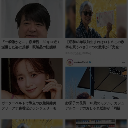
「一瞬誰かと…」彦摩呂、30キロ近く
【昭和43年以前生まれはロト６この数
減量した姿に反響 既製品の防護服が
字を買うべき】6つの数字が「完全一
着られると...
致」する方...
PR(株式会社MURA)
ガーターベルトで際立つ妖艶脚線美
紗栄子の長男 18歳のモデル、カジュ
フリーアナ森香澄がランジェリーモデ
アルコーデのおしゃれ近影が「両親の
ルに ｢PE...
いいとこ取...