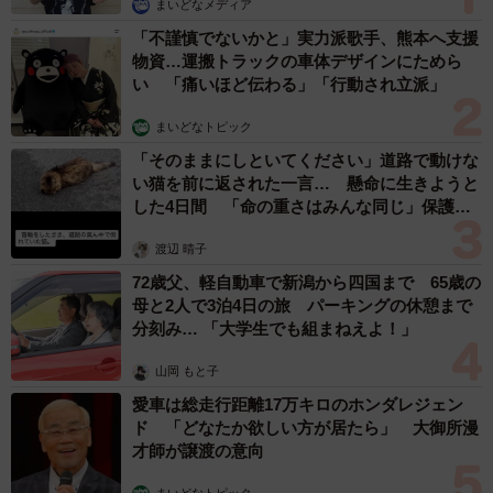
まいどなメディア
「不謹慎でないかと」実力派歌手、熊本へ支援
物資…運搬トラックの車体デザインにためら
い 「痛いほど伝わる」「行動され立派」
まいどなトピック
「そのままにしといてください」道路で動けな
い猫を前に返された一言… 懸命に生きようと
した4日間 「命の重さはみんな同じ」保護団
体代表の訴え
渡辺 晴子
72歳父、軽自動車で新潟から四国まで 65歳の
母と2人で3泊4日の旅 パーキングの休憩まで
分刻み… 「大学生でも組まねえよ！」
山岡 もと子
愛車は総走行距離17万キロのホンダレジェン
ド 「どなたか欲しい方が居たら」 大御所漫
才師が譲渡の意向