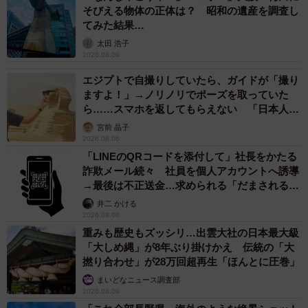
そびえる物体の正体は？ 昭和の遺産を調査し
てみた結果…
太田 浩子
2026.08.06
エジプトで自撮りしていたら、ガイドが「撮り
ますよ！」→ノリノリでポーズを取っていた
ら……スマホを返してもらえない 「日本人は
カモ代表かも」「私は6時間で3万円払った」
宮前 晶子
2026.08.06
「LINEのQRコードを添付して」社長をかたる
詐欺メール続々 社員を個人アカウントへ誘導
→最後は不正送金…求められる「だまされる前
提」の対策
井二 かける
2026.08.06
重みも歴史もズッシリ…出雲大社の日本最大級
「大しめ縄」が8年ぶり掛けかえ 伝統の「大
撚り合わせ」が28万回超再生「ほんとに圧巻」
まいどなニュース調査部
2026.08.06