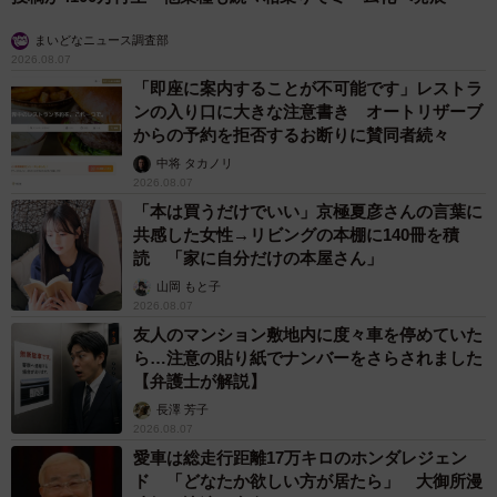
まいどなニュース調査部
2026.08.07
「即座に案内することが不可能です」レストラ
ンの入り口に大きな注意書き オートリザーブ
からの予約を拒否するお断りに賛同者続々
中将 タカノリ
2026.08.07
「本は買うだけでいい」京極夏彦さんの言葉に
共感した女性→リビングの本棚に140冊を積
読 「家に自分だけの本屋さん」
山岡 もと子
2026.08.07
友人のマンション敷地内に度々車を停めていた
ら…注意の貼り紙でナンバーをさらされました
【弁護士が解説】
長澤 芳子
2026.08.07
愛車は総走行距離17万キロのホンダレジェン
ド 「どなたか欲しい方が居たら」 大御所漫