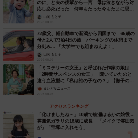
のに」と夫の後輩から一言 母は泣きながら対
応し必死だった 何年もたった今もたまに思い
出し…
山岡 もと子
2026.08.06
72歳父、軽自動車で新潟から四国まで 65歳の
母と2人で3泊4日の旅 パーキングの休憩まで
分刻み… 「大学生でも組まねえよ！」
山岡 もと子
2026.08.06
「ミステリーの女王」と呼ばれた作家の娘は
「2時間サスペンスの女王」 聞いていたのと
違う血液型に「私は誰の子なの？」【徹子の部
屋】
まいどなニュース
2026.08.06
アクセスランキング
「化けましたね～」10歳で綾瀬はるかの娘役→
雰囲気ガラリの18歳に成長 「メイクで雰囲気
が」「宝塚に入れそう」