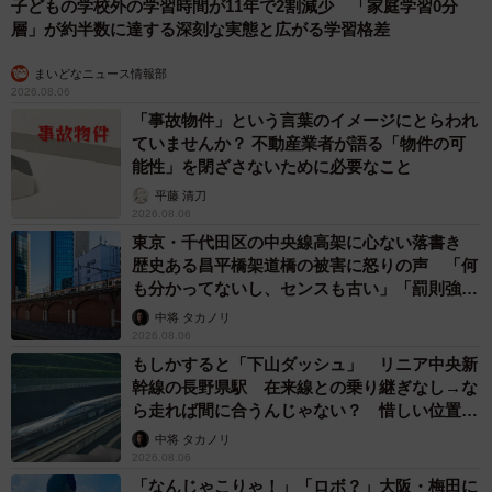
子どもの学校外の学習時間が11年で2割減少 「家庭学習0分
層」が約半数に達する深刻な実態と広がる学習格差
まいどなニュース情報部
2026.08.06
「事故物件」という言葉のイメージにとらわれ
ていませんか？ 不動産業者が語る「物件の可
能性」を閉ざさないために必要なこと
平藤 清刀
2026.08.06
東京・千代田区の中央線高架に心ない落書き
歴史ある昌平橋架道橋の被害に怒りの声 「何
も分かってないし、センスも古い」「罰則強化
して」
中将 タカノリ
2026.08.06
もしかすると「下山ダッシュ」 リニア中央新
幹線の長野県駅 在来線との乗り継ぎなし→な
ら走れば間に合うんじゃない？ 惜しい位置関
係が反響
中将 タカノリ
2026.08.06
「なんじゃこりゃ！」「ロボ？」大阪・梅田に