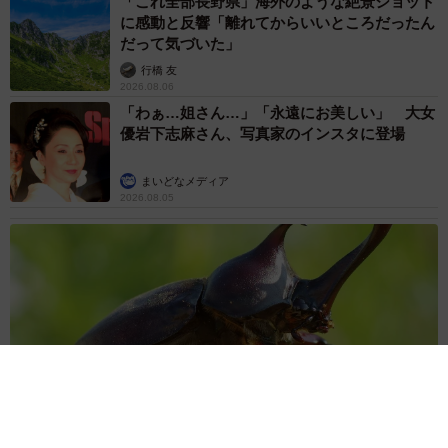
「これ全部長野県」海外のような絶景ショット
に感動と反響「離れてからいいところだったん
だって気づいた」
行橋 友
2026.08.06
「わぁ…姐さん…」「永遠にお美しい」 大女
優岩下志麻さん、写真家のインスタに登場
まいどなメディア
2026.08.05