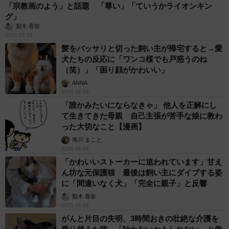
「宗教画のよう」と話題 「尊い」「ていうかライオンキン
グ」
梨木 香奈
2026.08.06
髪をバッサリと切った飼い主が帰宅すると→愛
犬たちの反応に「ワンコ様でも戸惑うのね
（笑）」「困り顔がかわいい」
ANNA
2026.08.06
「誰かみたいにならなきゃ」 他人を正解にし
て生きてきた母親 自己主張が苦手な娘に教わ
った大切なこと【漫画】
海川 まこと
2026.08.06
「かわいいストーカーに追われています」甘え
ん坊な元保護猫 最後は飼い主にダイブする姿
に「間違いなく犬」「完全に親子」と反響
梨木 香奈
2026.08.06
がんと片目の失明、3時間おきの壮絶な介護を