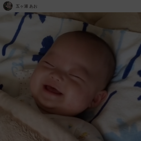
五ヶ瀬 あお