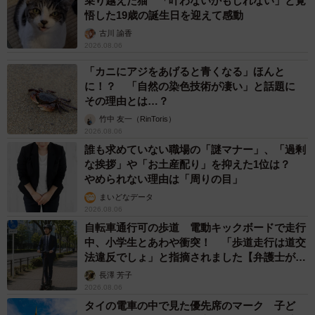
乗り越えた猫 「叶わないかもしれない」と覚
悟した19歳の誕生日を迎えて感動
古川 諭香
2026.08.06
「カニにアジをあげると青くなる」ほんと
に！？ 「自然の染色技術が凄い」と話題に
その理由とは…？
竹中 友一（RinToris）
2026.08.06
誰も求めていない職場の「謎マナー」、「過剰
な挨拶」や「お土産配り」を抑えた1位は？
やめられない理由は「周りの目」
まいどなデータ
2026.08.06
自転車通行可の歩道 電動キックボードで走行
中、小学生とあわや衝突！ 「歩道走行は道交
法違反でしょ」と指摘されました【弁護士が解
説】
長澤 芳子
2026.08.06
タイの電車の中で見た優先席のマーク 子ど