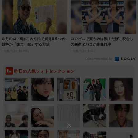
８月のロト6はこの方法で買え!!６つの
コンビニで買うのは損！たばこ税なし
数字が『完全一致』する方法
の新型タバコが爆売れ中
PR(株式会社MURA)
PR(株式会社HAL)
Recommended by
昨日の人気フォトセレクション