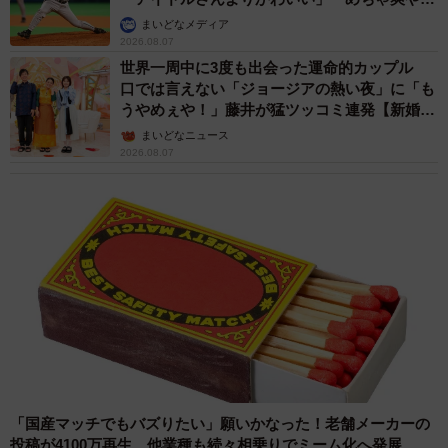
か」
まいどなメディア
2026.08.07
世界一周中に3度も出会った運命的カップル
口では言えない「ジョージアの熱い夜」に「も
うやめぇや！」藤井が猛ツッコミ連発【新婚さ
ん】
まいどなニュース
2026.08.07
「国産マッチでもバズりたい」願いかなった！老舗メーカーの
投稿が4100万再生 他業種も続々相乗りでミーム化へ発展