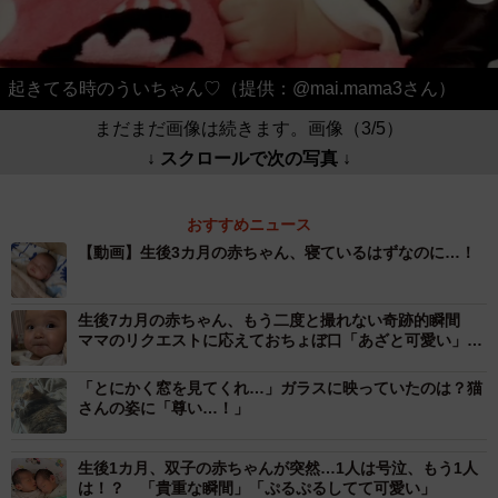
起きてる時のういちゃん♡（提供：@mai.mama3さん）
まだまだ画像は続きます。画像（3/5）
↓ スクロールで次の写真 ↓
おすすめニュース
【動画】生後3カ月の赤ちゃん、寝ているはずなのに…！
生後7カ月の赤ちゃん、もう二度と撮れない奇跡的瞬間
ママのリクエストに応えておちょぼ口「あざと可愛い」
「癒されました♡」
「とにかく窓を見てくれ…」ガラスに映っていたのは？猫
さんの姿に「尊い…！」
生後1カ月、双子の赤ちゃんが突然…1人は号泣、もう1人
は！？ 「貴重な瞬間」「ぷるぷるしてて可愛い」