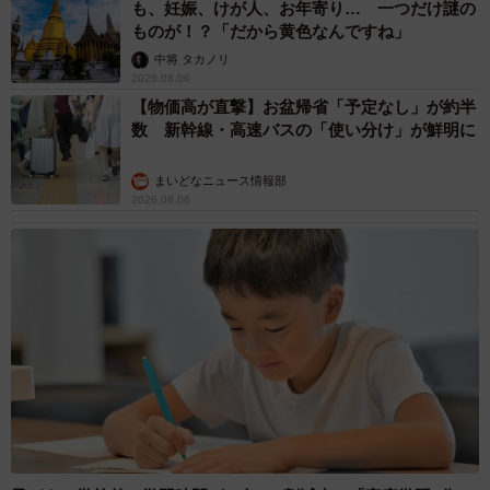
も、妊娠、けが人、お年寄り… 一つだけ謎の
ものが！？「だから黄色なんですね」
中将 タカノリ
2026.08.06
【物価高が直撃】お盆帰省「予定なし」が約半
数 新幹線・高速バスの「使い分け」が鮮明に
まいどなニュース情報部
2026.08.06