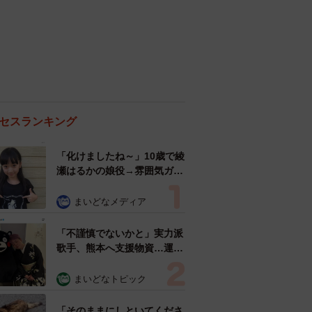
セスランキング
「化けましたね～」10歳で綾
瀬はるかの娘役→雰囲気ガラ
リの18歳に成長 「メイクで
雰囲気が」「宝塚に入れそ
まいどなメディア
う」
「不謹慎でないかと」実力派
歌手、熊本へ支援物資…運搬
トラックの車体デザインにた
めらい 「痛いほど伝わる」
まいどなトピック
「行動され立派」
「そのままにしといてくださ