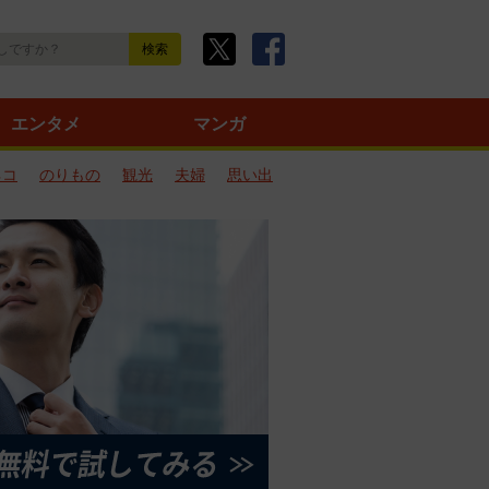
エンタメ
マンガ
ネコ
のりもの
観光
夫婦
思い出