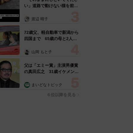
い」道路で動けない猫を前に
返された一言… 懸命に生き
ようとした4日間 「命の重
渡辺 晴子
さはみんな同じ」保護団体代
表の訴え
72歳父、軽自動車で新潟から
四国まで 65歳の母と2人で
3泊4日の旅 パーキングの休
憩まで分刻み… 「大学生で
山岡 もと子
も組まねえよ！」
父は「エミー賞」主演男優賞
の真田広之 31歳イケメン俳
優が長髪ヒゲのワイルド近影
「ガチヒロさんそっくり」
まいどなトピック
「新たな一面もステキ」
６位以降を見る