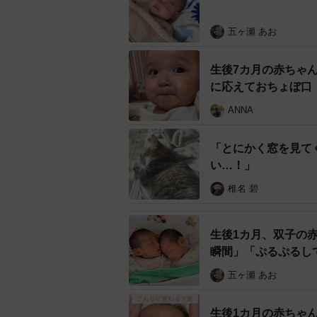
五ヶ瀬 あお
生後7カ月の赤ちゃ
に応えておちょぼ口
ANNA
「とにかく窓を見て
い…！」
椎名 碧
生後1カ月、双子の
瞬間」「ぷるぷるし
五ヶ瀬 あお
生後1カ月の赤ちゃ