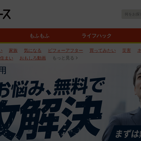
もふもふ
ライフハック
い
家族
気になる
ビフォーアフター
買ってみたい
災害
住まい
おもしろ動画
もっと見る