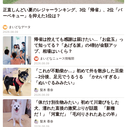
正直しんどい夏のレジャーランキング、3位「帰省」、2位「バ
ーベキュー」を抑えた1位は？
まいどなデータ
2026.08.09
帰省は控えても感謝は届けたい…「お盆玉」っ
て知ってる？「あげる派」の4割が金額アッ
プ、相場はいくら？
まいどなニュース情報部
2026.08.09
「これが不動柴か…」初めて外を散歩した豆柴
→2分後、足元でうるうる 「かわいすぎる」
「ぬいぐるみみたい」
梨木 香奈
2026.08.09
「体だけ別生物みたい」初めて川遊びをした
犬、濡れた直後の激変ぶりが話題 「新種
だ！」「河童だ」「毛刈りされたあとの羊」
梨木 香奈
2026.08.09