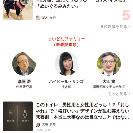
「ぬいぐるみみたい」
梨木 香奈
６位以降を見る
まいどなファミリー
（新着記事順）
森岡 浩
ハイヒール・リンゴ
大江 篤
姓氏研究家
漫才師
園田学園女子大学学長
もっと見る
このトイレ、男性用と女性用どっち！？「おし
ゃれ」で「格好いい」デザインが生む笑えない
悲喜劇 本当に大事なのは目立つことではな
く…
高野 朋美
2026.08.09