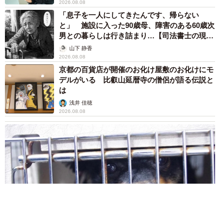
2026.08.08
「息子を一人にしてきたんです、帰らない
と」 施設に入った90歳母、障害のある60歳次
男との暮らしは行き詰まり…【司法書士の現場
から】
山下 静香
2026.08.08
京都の百貨店が開催のお化け屋敷のお化けにモ
デルがいる 比叡山延暦寺の僧侶が語る伝説と
は
浅井 佳穂
2026.08.08