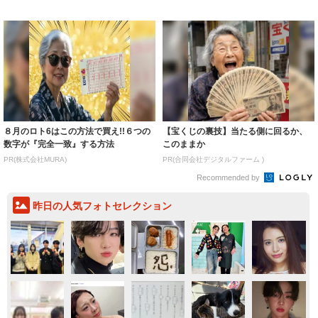
着られると...
いいとこ取...
８月のロト6はこの方法で買え!!６つの
【宝くじの裏技】当たる側に回るか、
数字が『完全一致』する方法
このままか
PR(株式会社MURA)
PR(合同会社デジタルファーム )
Recommended by
昨日の人気フォトセレクション