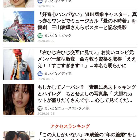
まいどなメディア
2026.08.09
「好奇心ハンパない」NHK気象キャスター、真
っ赤なワンピでミュージカル「愛の不時着」を
観劇 三山凌輝さんらポスターと記念撮影
まいどなトピック
2026.08.09
「右ひじ左ひじ交互に見て♪」お笑いコンビ元
メンバー髪型激変 命を救う資格を取得「ええ
え！！すごすぎます！」→本名も明らかに
まいどなメディア
2026.08.09
もしかしてノーパン？ 素肌に黒ストッキング
とハイレグ ちとせよしの写真集「 大胆なカ
ットが盛りだくさんです… 心して見てくださ
い」
まいどなニュースエンタメ部
2026.08.08
アクセスランキング
「この人しかいない」26歳差の“年の差婚”をし