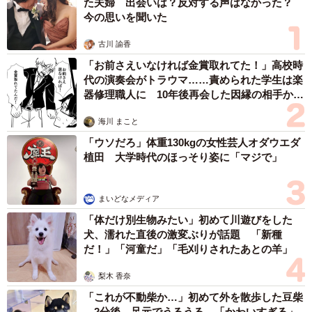
た夫婦 出会いは？反対する声はなかった？
今の思いを聞いた
古川 諭香
「お前さえいなければ金賞取れてた！」高校時
代の演奏会がトラウマ……責められた学生は楽
器修理職人に 10年後再会した因縁の相手から
思わぬ申し出【漫画】
海川 まこと
「ウソだろ」体重130kgの女性芸人オダウエダ
植田 大学時代のほっそり姿に「マジで」
まいどなメディア
「体だけ別生物みたい」初めて川遊びをした
犬、濡れた直後の激変ぶりが話題 「新種
だ！」「河童だ」「毛刈りされたあとの羊」
梨木 香奈
「これが不動柴か…」初めて外を散歩した豆柴
→2分後、足元でうるうる 「かわいすぎる」