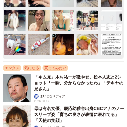
エンタメ
気になる
買ってみたい
「キム兄」木村祐一が激やせ、松本人志と2シ
ョット「一瞬、分からなかったわ」「テキヤの
兄さん」
まいどなメディア
2026.08.09
母は有名女優、慶応幼稚舎出身CBCアナのノー
スリーブ姿「育ちの良さが表情に表れてる」
「天使の笑顔」