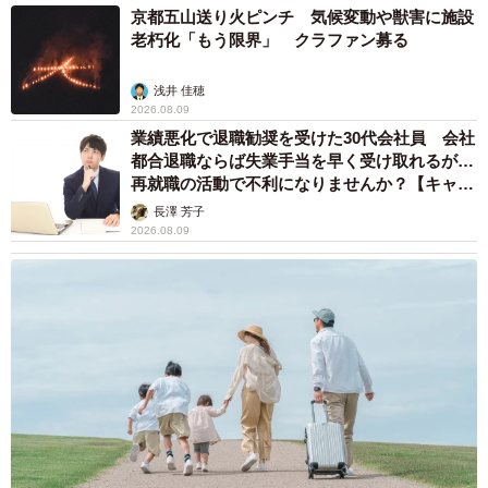
京都五山送り火ピンチ 気候変動や獣害に施設
老朽化「もう限界」 クラファン募る
浅井 佳穂
2026.08.09
業績悪化で退職勧奨を受けた30代会社員 会社
都合退職ならば失業手当を早く受け取れるが…
再就職の活動で不利になりませんか？【キャリ
アカウンセラーが解説】
長澤 芳子
2026.08.09