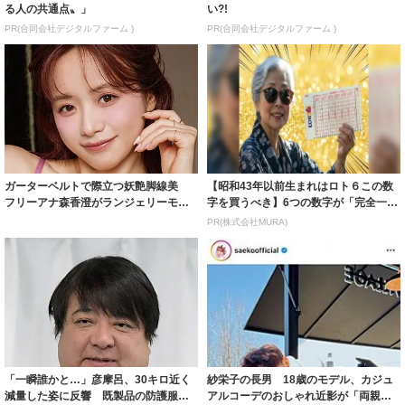
る人の共通点〟」
い?!
PR(合同会社デジタルファーム )
PR(合同会社デジタルファーム )
ガーターベルトで際立つ妖艶脚線美
【昭和43年以前生まれはロト６この数
フリーアナ森香澄がランジェリーモデ
字を買うべき】6つの数字が「完全一
ルに ｢PE...
致」する方...
PR(株式会社MURA)
「一瞬誰かと…」彦摩呂、30キロ近く
紗栄子の長男 18歳のモデル、カジュ
減量した姿に反響 既製品の防護服が
アルコーデのおしゃれ近影が「両親の