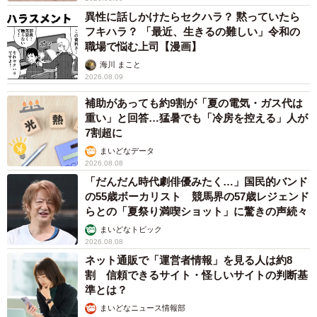
異性に話しかけたらセクハラ？ 黙っていたら
フキハラ？ 「最近、生きるの難しい」令和の
職場で悩む上司【漫画】
海川 まこと
2026.08.09
補助があっても約9割が「夏の電気・ガス代は
重い」と回答…猛暑でも「冷房を控える」人が
7割超に
まいどなデータ
2026.08.08
「だんだん時代劇俳優みたく…」国民的バンド
の55歳ボーカリスト 競馬界の57歳レジェンド
らとの「夏祭り満喫ショット」に驚きの声続々
まいどなトピック
2026.08.08
ネット通販で「運営者情報」を見る人は約8
割 信頼できるサイト・怪しいサイトの判断基
準とは？
まいどなニュース情報部