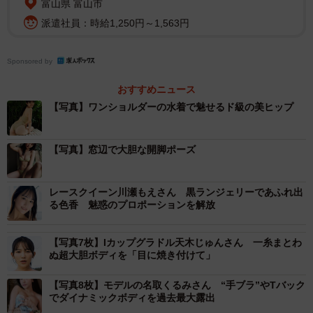
富山県 富山市
派遣社員：時給1,250円～1,563円
Sponsored by
おすすめニュース
【写真】ワンショルダーの水着で魅せるド級の美ヒップ
【写真】窓辺で大胆な開脚ポーズ
レースクイーン川瀬もえさん 黒ランジェリーであふれ出
る色香 魅惑のプロポーションを解放
【写真7枚】Iカップグラドル天木じゅんさん 一糸まとわ
ぬ超大胆ボディを「目に焼き付けて」
【写真8枚】モデルの名取くるみさん “手ブラ”やTバック
でダイナミックボディを過去最大露出