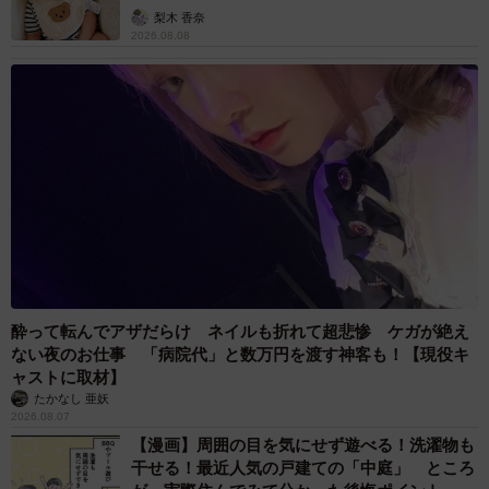
梨木 香奈
2026.08.08
酔って転んでアザだらけ ネイルも折れて超悲惨 ケガが絶え
ない夜のお仕事 「病院代」と数万円を渡す神客も！【現役キ
ャストに取材】
たかなし 亜妖
2026.08.07
【漫画】周囲の目を気にせず遊べる！洗濯物も
干せる！最近人気の戸建ての「中庭」 ところ