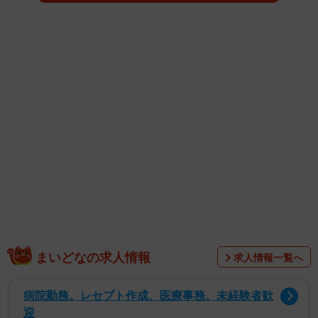
2021年の「ウルトラマントリガー NEW GENERATION
TIGA」（テレビ東京系）でヒロインのシズマ ユナ役を演じ
るなど、グラビアのみならず女優としても活躍を続ける豊
まいどなの求人情報
求人情報一覧へ
田さん。今回は、クラシカルなダンスホールをロケーショ
ンに、美しいヒップや太ももが際立つグリーンのコルセッ
病院勤務。レセプト作成、医療事務。未経験者歓
ト風水着や、毛皮にチューブトップの水着を合わせるな
迎