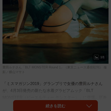
1/1
豊田ルナさん「BLT MONSTER Round 1」（東京ニュース通信社刊） 撮
影／横山マサト
「ミスマガジン2019」グランプリで女優の豊田ルナさん
が、4月3日発売の新たな水着グラビアムック「BLT
MONSTER（ビーエルティー モンスター）」に登場。圧巻
の美ヒップを披露しました。
続きを読む