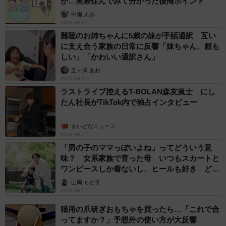
が…実際住んでみて分かった後悔ポイント
中瀬 えみ
2026.08.07
難聴のお姉ちゃんに5歳の妹が手話通訳 互い
に支え合う家族の日常に反響「妹ちゃん、頼も
しい」「かわいい通訳さん」
五ヶ瀬 あお
2026.08.07
ラストライブ控えるT-BOLAN森友嵐士 にし
たん社長がTikTok内で独占インタビュー
まいどなニュース
2026.08.07
「男の子のママっぽいよね」ってどういう意
味？ 女系家族で育った母 いつもスカートと
ワンピースしか着ないし、ヒールも好き どの
へんが…
山岡 もと子
2026.08.07
猫用の爪研ぎおもちゃを買ったら…「これで合
ってますか？」予想外の使い方が大反響