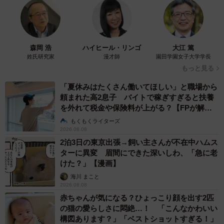
森岡 浩
ハイヒール・リンゴ
大江 篤
姓氏研究家
漫才師
園田学園女子大学学長
もっと見る
「夏休みはたくさん働いてほしい」と職場から
頼まれた高2息子 バイトで稼ぎすぎると扶養
を外れて税金や保険料が上がる？【FPが解
説】
もくもくライターズ
2026.08.08
2泊3日の東京出張→飼い主さんが不在中ハムス
ターに異変 眉間にできた深いしわ、「急に老
けた？」【漫画】
海川 まこと
2026.08.08
赤ちゃんが気になる？ひょっこり顔を出す2匹
の猫の愛らしさに悶絶…！ 「こんなかわいい
構図あります？」「ベストショットすぎる！」