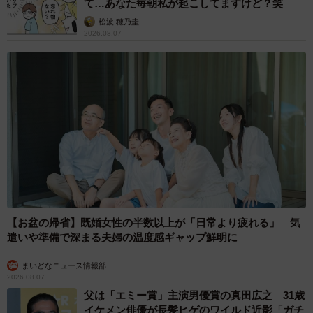
て…あなた毎朝私が起こしてますけど？笑
松波 穂乃圭
2026.08.07
【お盆の帰省】既婚女性の半数以上が「日常より疲れる」 気
遣いや準備で深まる夫婦の温度感ギャップ鮮明に
まいどなニュース情報部
2026.08.07
父は「エミー賞」主演男優賞の真田広之 31歳
イケメン俳優が長髪ヒゲのワイルド近影「ガチ