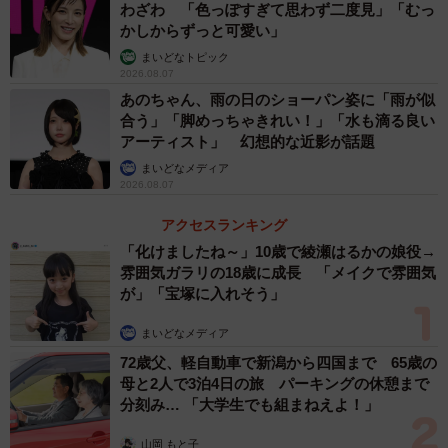
わざわ 「色っぽすぎて思わず二度見」「むっ
かしからずっと可愛い」
まいどなトピック
2026.08.07
あのちゃん、雨の日のショーパン姿に「雨が似
合う」「脚めっちゃきれい！」「水も滴る良い
アーティスト」 幻想的な近影が話題
まいどなメディア
2026.08.07
アクセスランキング
「化けましたね～」10歳で綾瀬はるかの娘役→
雰囲気ガラリの18歳に成長 「メイクで雰囲気
が」「宝塚に入れそう」
まいどなメディア
72歳父、軽自動車で新潟から四国まで 65歳の
母と2人で3泊4日の旅 パーキングの休憩まで
分刻み… 「大学生でも組まねえよ！」
山岡 もと子