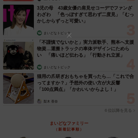
3児の母 43歳女優の肩見せコーデでファンざ
わざわ 「色っぽすぎて思わず二度見」「むっ
かしからずっと可愛い」
まいどなトピック
「不謹慎でないかと」実力派歌手、熊本へ支援
物資…運搬トラックの車体デザインにためら
い 「痛いほど伝わる」「行動され立派」
まいどなトピック
猫用の爪研ぎおもちゃを買ったら…「これで合
ってますか？」予想外の使い方が大反響
「100点満点」「かわいいからよし！」
梨木 香奈
６位以降を見る
まいどなファミリー
（新着記事順）