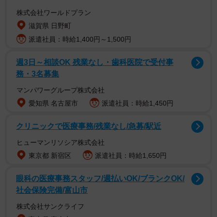
ど、攻めたスタイリングを披露。とにかくセクシーな豊田
株式会社ワールドプラン
さんが満載です。
滋賀県 日野町
派遣社員：時給1,400円～1,500円
【豊田ルナさんプロフィル】
2002年、埼玉県生まれ ミスマガジン2019グランプリに輝
週3日～相談OK 残業なし・歯科医院で受付事
務・3名募集
き、各誌でグラビアを飾るほか、2021年の「ウルトラマン
トリガー」（テレビ東京系）のヒロイン役などで女優とし
マンパワーグループ株式会社
ても活躍。
愛知県 名古屋市
派遣社員：時給1,450円
クリニックで医療事務/残業なし/急募/駅近
ヒューマンリソシア株式会社
東京都 新宿区
派遣社員：時給1,650円
眼科の医療事務スタッフ/週払いOK/ブランクOK/
社会保険完備/富山市
株式会社サンクライフ