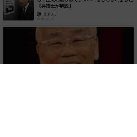
【弁護士が解説】
長澤 芳子
2026.08.07
愛車は総走行距離17万キロのホンダレジェンド 「どなたか欲
しい方が居たら」 大御所漫才師が譲渡の意向
まいどなトピック
2026.08.06
【漫画】「高い家賃を払えるのに、まだ欲し