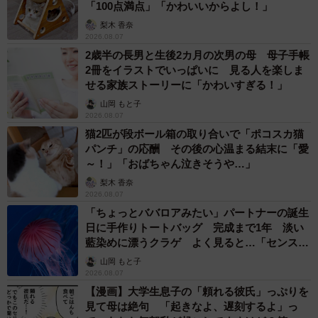
「100点満点」「かわいいからよし！」
梨木 香奈
2026.08.07
2歳半の長男と生後2カ月の次男の母 母子手帳
2冊をイラストでいっぱいに 見る人を楽しま
せる家族ストーリーに「かわいすぎる！」
山岡 もと子
2026.08.07
猫2匹が段ボール箱の取り合いで「ポコスカ猫
パンチ」の応酬 その後の心温まる結末に「愛
～！」「おばちゃん泣きそうや…」
梨木 香奈
2026.08.07
「ちょっとババロアみたい」パートナーの誕生
日に手作りトートバッグ 完成まで1年 淡い
藍染めに漂うクラゲ よく見ると…「センスす
ごい」
山岡 もと子
2026.08.07
【漫画】大学生息子の「頼れる彼氏」っぷりを
見て母は絶句 「起きなよ、遅刻するよ」っ