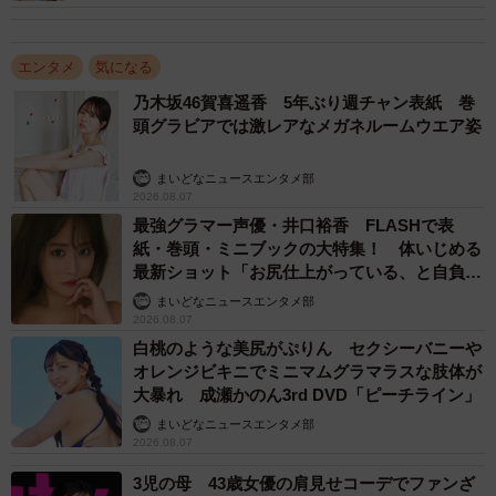
エンタメ
気になる
乃木坂46賀喜遥香 5年ぶり週チャン表紙 巻
頭グラビアでは激レアなメガネルームウエア姿
まいどなニュースエンタメ部
2026.08.07
最強グラマー声優・井口裕香 FLASHで表
紙・巻頭・ミニブックの大特集！ 体いじめる
最新ショット「お尻仕上がっている、と自負し
ています」「いくつになっても理想の身体でい
まいどなニュースエンタメ部
たい」
2026.08.07
白桃のような美尻がぷりん セクシーバニーや
オレンジビキニでミニマムグラマラスな肢体が
大暴れ 成瀬かのん3rd DVD「ピーチライン」
まいどなニュースエンタメ部
2026.08.07
3児の母 43歳女優の肩見せコーデでファンざ