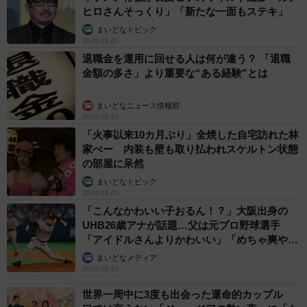
ヒロさんそっくり」「新たな一面もステキ」
まいどなトピック
2026.08.07
退職金を運用に回せる人は何が違う？ 「退職
金額の多さ」より重要な“ある経験”とは
まいどなニュース情報部
2026.08.07
「火事以来10カ月ぶり」全焼した自宅訪れた林
家ぺー 内装も壁も取り払われスケルトン状態
の部屋に呆然
まいどなトピック
2026.08.07
「こんなかわいい子おるん！？」大阪出身の
UHB26歳アナが話題…父は元プロ野球選手
「アイドルさんよりかわいい」「めちゃ爽や
か」
まいどなメディア
2026.08.07
世界一周中に3度も出会った運命的カップル