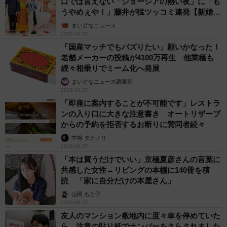
口では言えない「ジョージアの熱い夜」に「も
うやめぇや！」藤井が猛ツッコミ連発【新婚さ
ん】
まいどなニュース
2026.08.07
「国産マッチでもバズりたい」願いかなった！
老舗メーカーの投稿が4100万再生 他業種も
続々相乗りでミーム化へ発展
まいどなニュース調査部
2026.08.07
「即座に案内することが不可能です」レストラ
ンの入り口に大きな注意書き オートリザーブ
からの予約を拒否するお断りに賛同者続々
中将 タカノリ
2026.08.07
「本は買うだけでいい」京極夏彦さんの言葉に
共感した女性→リビングの本棚に140冊を積
読 「家に自分だけの本屋さん」
山岡 もと子
2026.08.07
友人のマンション敷地内に度々車を停めていた
ら…注意の貼り紙でナンバーをさらされました