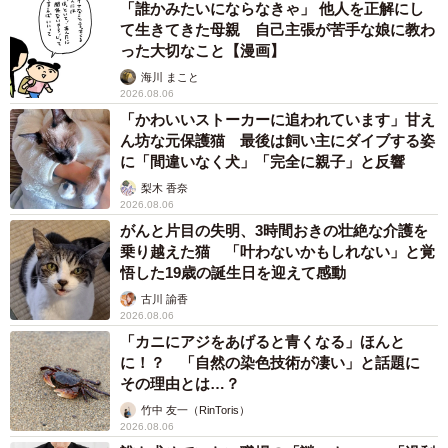
「誰かみたいにならなきゃ」 他人を正解にし
て生きてきた母親 自己主張が苦手な娘に教わ
った大切なこと【漫画】
海川 まこと
2026.08.06
「かわいいストーカーに追われています」甘え
ん坊な元保護猫 最後は飼い主にダイブする姿
に「間違いなく犬」「完全に親子」と反響
梨木 香奈
2026.08.06
がんと片目の失明、3時間おきの壮絶な介護を
乗り越えた猫 「叶わないかもしれない」と覚
悟した19歳の誕生日を迎えて感動
古川 諭香
2026.08.06
「カニにアジをあげると青くなる」ほんと
に！？ 「自然の染色技術が凄い」と話題に
その理由とは…？
竹中 友一（RinToris）
2026.08.06