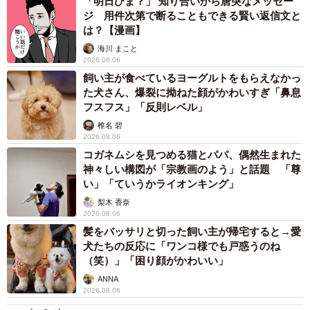
「明日ひま？」 知り合いから唐突なメッセー
ジ 用件次第で断ることもできる賢い返信文と
は？【漫画】
海川 まこと
2026.08.06
飼い主が食べているヨーグルトをもらえなかっ
た犬さん、爆裂に拗ねた顔がかわいすぎ「鼻息
フスフス」「反則レベル」
椎名 碧
2026.08.06
コガネムシを見つめる猫とパパ、偶然生まれた
神々しい構図が「宗教画のよう」と話題 「尊
い」「ていうかライオンキング」
梨木 香奈
2026.08.06
髪をバッサリと切った飼い主が帰宅すると→愛
犬たちの反応に「ワンコ様でも戸惑うのね
（笑）」「困り顔がかわいい」
ANNA
2026.08.06