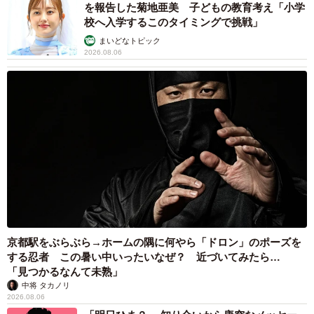
を報告した菊地亜美 子どもの教育考え「小学
校へ入学するこのタイミングで挑戦」
まいどなトピック
2026.08.06
京都駅をぶらぶら→ホームの隅に何やら「ドロン」のポーズを
する忍者 この暑い中いったいなぜ？ 近づいてみたら…
「見つかるなんて未熟」
中将 タカノリ
2026.08.06