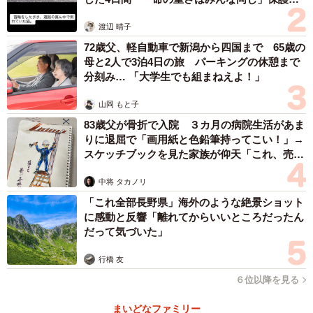
体代表の訴え
渡辺 晴子
72歳父、軽自動車で新潟から四国まで 65歳の
母と2人で3泊4日の旅 パーキングの休憩まで
分刻み… 「大学生でも組まねえよ！」
山岡 もと子
83歳父が骨折で入院 ３カ月の病院生活があま
りに退屈で「画用紙と色鉛筆持ってこい！」→
スケッチブックを見た家族が仰天「これ、売れ
ますよ…」
中将 タカノリ
「これ全部長野県」海外のような絶景ショット
に感動と反響「離れてからいいところだったん
だって気づいた」
行橋 友
６位以降を見る
まいどなファミリー