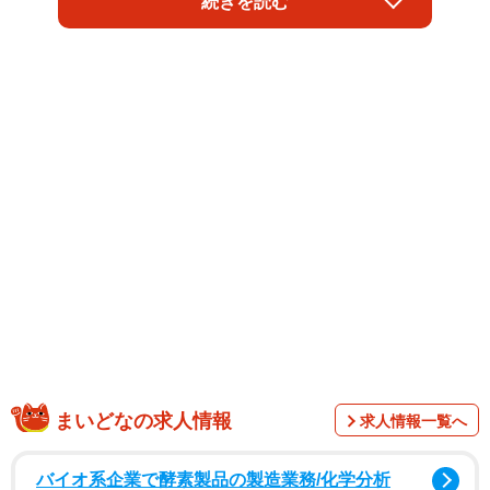
続きを読む
の。視聴者からのリクエストで「GU女子7日間コーデ」が
テーマとなり、野呂さんをゲスト兼モデルとして木村さん
が全身コーディネートを考えるという挑戦企画だった。
ネット上で絶賛されたのは、コーディネート考案中の木村
さんの"紳士すぎる"ふるまいだった。次々とアイテムを選ん
でいく木村さんに、野呂さんが自身の服のサイズについて
「たぶんXLなんです...」と小声で打ち明けたときのこと。
幼い頃から木村さんのファンだったと明かしていた野呂さ
んは、あこがれの人を前にうつむいてしまった。
まいどなの求人情報
求人情報一覧へ
バイオ系企業で酵素製品の製造業務/化学分析