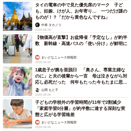
タイの電車の中で見た優先席のマーク 子ど
も、妊娠、けが人、お年寄り… 一つだけ謎の
ものが！？「だから黄色なんですね」
中将 タカノリ
2026.08.06
【物価高が直撃】お盆帰省「予定なし」が約半
数 新幹線・高速バスの「使い分け」が鮮明に
まいどなニュース情報部
2026.08.06
1歳息子が腕を亜脱臼 「奥さん、専業主婦な
のに」と夫の後輩から一言 母は泣きながら対
応し必死だった 何年もたった今もたまに思い
出し…
山岡 もと子
2026.08.06
子どもの学校外の学習時間が11年で2割減少
「家庭学習0分層」が約半数に達する深刻な実
態と広がる学習格差
まいどなニュース情報部
2026.08.06