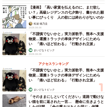
【漫画】「高い家賃を払えるのに、まだ欲し
い？」高級レジデンスの七夕飾り、書かれた願
い事にびっくり 人の欲には終わりがないのか
松波 穂乃圭
2026.08.06
「不謹慎でないかと」実力派歌手、熊本へ支援
物資…運搬トラックの車体デザインにためら
い 「痛いほど伝わる」「行動され立派」
まいどなトピック
2026.08.06
アクセスランキング
「不謹慎でないかと」実力派歌手、熊本へ支援
物資…運搬トラックの車体デザインにためら
い 「痛いほど伝わる」「行動され立派」
まいどなトピック
「そのままにしといてください」道路で動けな
い猫を前に返された一言… 懸命に生きようと
した4日間 「命の重さはみんな同じ」保護団