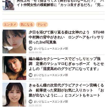
ら、どのように起死回生を遂げたのか？ 彼女にとっての最
男性上司「セで始まってスで終わるものなーんだ？」 バ
イト仲間女性の模範解答に「カッコ良すぎるだろ」「完璧
大の転機とは...！？ 盛りだくさんの3週間、どうぞお楽しみ
な返し！」
に！」（同番組リリースから）
エンタメ
気になる
テレビ
夕日を浴びて振り返る姿は女神のよう STU48
中村舞の背中がきれい ロングヘアをバッサリ
切った2nd写真集
まいどなニュースエンタメ部
2026.08.06
編み編みセクシーレースでどっしりヒップ強
調 定番のマシュマロむぎゅっポーズ ちとせ
よしの「湿度高めのグラビアになってます」
まいどなニュースエンタメ部
2026.08.06
きゅるん瞳の次世代グラビアクイーン宮嶋くる
み 鉛筆使った変顔がお気に入りカット 「お
腹が出ないように…」とコメントもキュート
まいどなニュースエンタメ部
2026.08.06