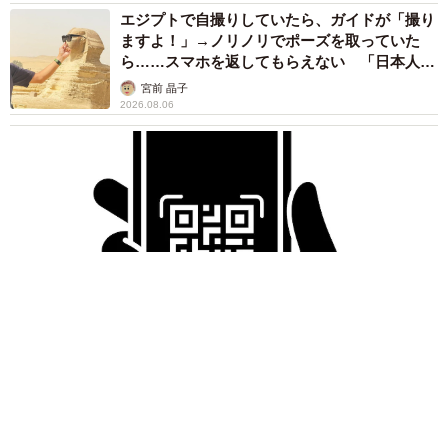
エジプトで自撮りしていたら、ガイドが「撮り
ますよ！」→ノリノリでポーズを取っていた
ら……スマホを返してもらえない 「日本人は
カモ代表かも」「私は6時間で3万円払った」
宮前 晶子
2026.08.06
「LINEのQRコードを添付して」社長をかたる詐欺メール
続々 社員を個人アカウントへ誘導→最後は不正送金…求めら
れる「だまされる前提」の対策
井二 かける