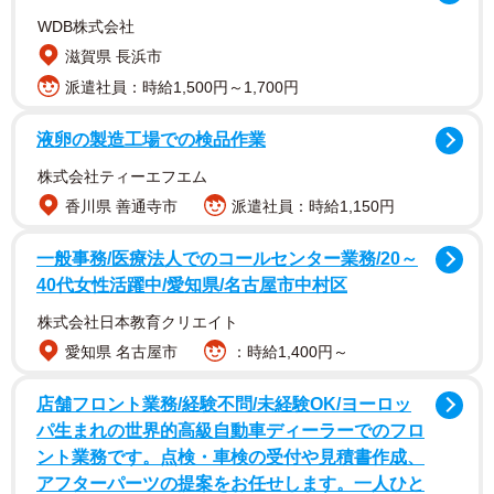
WDB株式会社
滋賀県 長浜市
派遣社員：時給1,500円～1,700円
液卵の製造工場での検品作業
野呂さんの言葉を聞いた木村さんは真剣な表情で受け止
め、カゴの中のアイテムのサイズを取り替えていった。女
株式会社ティーエフエム
性の服のサイズについて、笑うこともいじることもせず、
香川県 善通寺市
派遣社員：時給1,150円
スムーズにコーディネートを再開した木村さんの対応がネ
一般事務/医療法人でのコールセンター業務/20～
ット上で反響を呼んだ。
40代女性活躍中/愛知県/名古屋市中村区
株式会社日本教育クリエイト
他にも、野呂さんに「痩せて見える服」のリクエストを受
愛知県 名古屋市
：時給1,400円～
けた際に真剣な顔で「OK！」と言い服装を試行錯誤した
り、選んだ服をていねいにカゴに入れていく所作の美しさ
店舗フロント業務/経験不問/未経験OK/ヨーロッ
が見えたりと、木村さんの自然な振る舞いが大絶賛され
パ生まれの世界的高級自動車ディーラーでのフロ
た。
ント業務です。点検・車検の受付や見積書作成、
アフターパーツの提案をお任せします。一人ひと