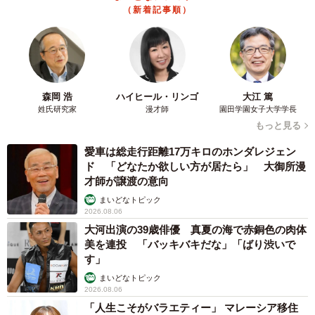
（新着記事順）
森岡 浩
ハイヒール・リンゴ
大江 篤
姓氏研究家
漫才師
園田学園女子大学学長
もっと見る
愛車は総走行距離17万キロのホンダレジェン
ド 「どなたか欲しい方が居たら」 大御所漫
才師が譲渡の意向
まいどなトピック
2026.08.06
大河出演の39歳俳優 真夏の海で赤銅色の肉体
美を連投 「バッキバキだな」「ばり渋いで
す」
まいどなトピック
2026.08.06
「人生こそがバラエティー」 マレーシア移住