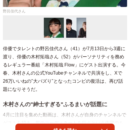
野呂佳代さん
俳優でタレントの野呂佳代さん（41）が7月13日から3週に
渡り、俳優の木村拓哉さん（52）がパーソナリティを務め
るレギュラー番組「木村拓哉 Flow」にゲスト出演する。今
春、木村さんの公式YouTubeチャンネルで共演をし、Xで
26万いいねの"大バズり"となったコンビの復活は、再び話
題になりそうだ。
木村さんの"紳士すぎる"ふるまいが話題に
4月に注目を集めた動画は、木村さんが自身のチャンネルで
ゲストを招き、服のコーディネートを行うという内容のも