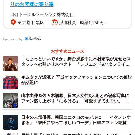
あるSNSユーザーが木村さんの態度に感心し、Xに投稿し
りのお客様に寄り添
たところ、いいねの数は26万を超えるほど拡散。ネット上
日研トータルソーシング株式会社
では「体型いじりしないところも、商品の扱い方も、振る
東京都 目黒区
派遣社員：時給1,950円～
舞いの全てが紳士」「スマートな大人な男性でかっこよす
ぎます」「野呂さん明るくて感じが良くてすごく見てて安
Sponsored by
心できる」「木村さんと野呂佳代ちゃんの空気感が良す
おすすめニュース
ぎ」「キムタクの品の良さと野呂ちゃんの愛嬌、最高すぎ
「ちょっといいですか」舞台挨拶中に木村拓哉が見せたス
る」などの反応が相次いだ。
タッフへの熱いリスペクト 「レジェンド&バタフライ」
京都でプレミア上映
キムタクが源流？ 平成オタクファッションについての仮説
◇
が話題に
「木村拓哉 Flow」はTOKYO FMほかJFN全国38局で毎週日
山本由伸＆佐々木朗希、日本人女性3人組との記念写真に
ファン盛り上がり「にやける」「可愛すぎてえぐい」「夢
曜11時30分～11時55分放送。野呂さんがゲストとして登場
のコラボ」
するのは、7月13、20、27日の放送。幼少期のエピソード
日本の人気俳優、韓国ユニクロのモデルに 「イケメンす
や芸能界に進むきっかけ、AKB48オーディションの秘話な
ぎる」「彼氏にやってほしいコーデ」日韓のファン絶賛
どを明かす。「どん底だったというAKB48解散後の時期か