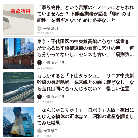
「事故物件」という言葉のイメージにとらわれ
ていませんか？ 不動産業者が語る「物件の可
能性」を閉ざさないために必要なこと
平藤 清刀
2026.08.06
東京・千代田区の中央線高架に心ない落書き
歴史ある昌平橋架道橋の被害に怒りの声 「何
も分かってないし、センスも古い」「罰則強化
して」
中将 タカノリ
2026.08.06
もしかすると「下山ダッシュ」 リニア中央新
幹線の長野県駅 在来線との乗り継ぎなし→な
ら走れば間に合うんじゃない？ 惜しい位置関
係が反響
中将 タカノリ
2026.08.06
「なんじゃこりゃ！」「ロボ？」大阪・梅田に
そびえる物体の正体は？ 昭和の遺産を調査し
てみた結果…
太田 浩子
2026.08.06