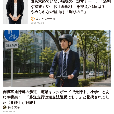
誰も求めていない職場の「謎マナー」、「過剰
な挨拶」や「お土産配り」を抑えた1位は？
やめられない理由は「周りの目」
まいどなデータ
2026.08.06
自転車通行可の歩道 電動キックボードで走行中、小学生とあ
わや衝突！ 「歩道走行は道交法違反でしょ」と指摘されまし
た【弁護士が解説】
長澤 芳子
2026.08.06