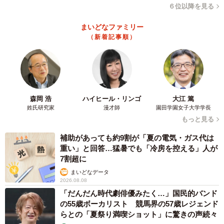
６位以降を見る
まいどなファミリー
（新着記事順）
森岡 浩
ハイヒール・リンゴ
大江 篤
姓氏研究家
漫才師
園田学園女子大学学長
もっと見る
補助があっても約9割が「夏の電気・ガス代は
重い」と回答…猛暑でも「冷房を控える」人が
7割超に
まいどなデータ
2026.08.08
「だんだん時代劇俳優みたく…」国民的バンド
の55歳ボーカリスト 競馬界の57歳レジェンド
らとの「夏祭り満喫ショット」に驚きの声続々