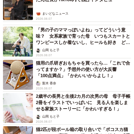
まいどなニュース
2026.08.07
「男の子のママっぽいよね」ってどういう意
味？ 女系家族で育った母 いつもスカートと
ワンピースしか着ないし、ヒールも好き どの
へんが…
山岡 もと子
2026.08.07
猫用の爪研ぎおもちゃを買ったら…「これで合
ってますか？」予想外の使い方が大反響
「100点満点」「かわいいからよし！」
梨木 香奈
2026.08.07
2歳半の長男と生後2カ月の次男の母 母子手帳
2冊をイラストでいっぱいに 見る人を楽しま
せる家族ストーリーに「かわいすぎる！」
山岡 もと子
2026.08.07
猫2匹が段ボール箱の取り合いで「ポコスカ猫