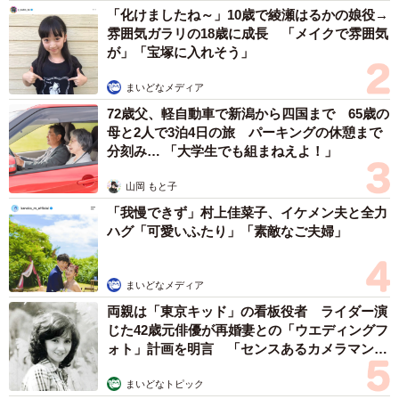
「化けましたね～」10歳で綾瀬はるかの娘役→
雰囲気ガラリの18歳に成長 「メイクで雰囲気
が」「宝塚に入れそう」
まいどなメディア
72歳父、軽自動車で新潟から四国まで 65歳の
母と2人で3泊4日の旅 パーキングの休憩まで
分刻み… 「大学生でも組まねえよ！」
山岡 もと子
「我慢できず」村上佳菜子、イケメン夫と全力
ハグ「可愛いふたり」「素敵なご夫婦」
まいどなメディア
両親は「東京キッド」の看板役者 ライダー演
じた42歳元俳優が再婚妻との「ウエディングフ
ォト」計画を明言 「センスあるカメラマン求
む」
まいどなトピック