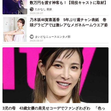
数万円を渡す神客も！【現役キャストに取材】
たかなし 亜妖
2026.08.07
乃木坂46賀喜遥香 5年ぶり週チャン表紙 巻
頭グラビアでは激レアなメガネルームウエア姿
まいどなニュースエンタメ部
2026.08.07
3児の母 43歳女優の肩見せコーデでファンざわざわ 「色っ