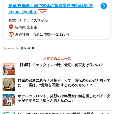
急募/自動車工場で車体の製造業務!未経験歓迎!
toyota kyushu
NEW
株式会社テクノスマイル
福岡県 宮若市
派遣社員：時給1,700円～2,125円
2/2
Sponsored by
宿泊者を名前で検索するため、「フルネーム」がベスト！※画像はイメ
おすすめニュース
ージです（duyina1990/stock.adobe.com）
【動画】チェックインの時、最初に何言えば良いの？
▽出典：ホテルサンルートソプラ神戸アネッサ 公式
TikTok／チェックインの時、最初に何言えば良いの？
旅館の部屋にある「お菓子」って、宣伝のためだと思って
https://www.tiktok.com/@hotelsoprakobeannesso/video/746
た… 実は、“危険を回避”するためのもの！？
8907510901099797
ホテルのフロント、笑顔の中年男女に鍵を渡したバイト女
子が半泣きに「知らん男と私の…」