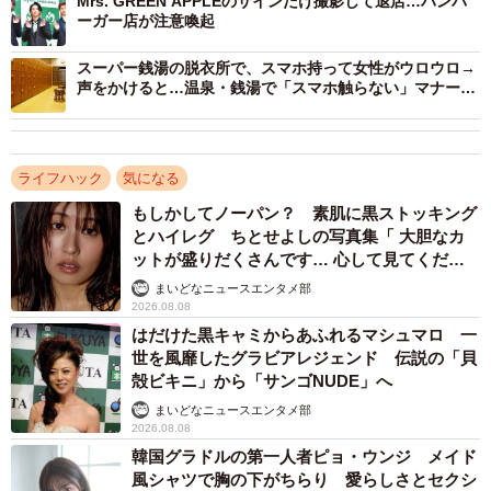
Mrs. GREEN APPLEのサインだけ撮影して退店…ハンバ
ーガー店が注意喚起
スーパー銭湯の脱衣所で、スマホ持って女性がウロウロ→
声をかけると…温泉・銭湯で「スマホ触らない」マナー知
らない人が5割も
ライフハック
気になる
もしかしてノーパン？ 素肌に黒ストッキング
とハイレグ ちとせよしの写真集「 大胆なカ
ットが盛りだくさんです… 心して見てくださ
い」
まいどなニュースエンタメ部
2026.08.08
はだけた黒キャミからあふれるマシュマロ 一
世を風靡したグラビアレジェンド 伝説の「貝
殻ビキニ」から「サンゴNUDE」へ
まいどなニュースエンタメ部
2026.08.08
韓国グラドルの第一人者ピョ・ウンジ メイド
風シャツで胸の下がちらり 愛らしさとセクシ