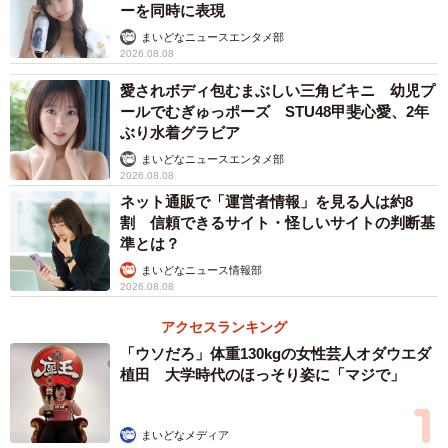
ーを同時に表現
まいどなニュースエンタメ部
2026.08.08
愛されボディ包むまぶしい三角ビキニ 幼児プ
ールでむぎゅっポーズ STU48甲斐心愛、2年
ぶり水着グラビア
まいどなニュースエンタメ部
2026.08.08
ネット通販で「運営者情報」を見る人は約8
割 信頼できるサイト・怪しいサイトの判断基
準とは？
まいどなニュース情報部
2026.08.08
アクセスランキング
「ウソだろ」体重130kgの女性芸人オダウエダ
植田 大学時代のほっそり姿に「マジで」
まいどなメディア