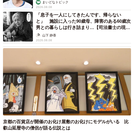
まいどなトピック
2026.08.08
「息子を一人にしてきたんです、帰らない
と」 施設に入った90歳母、障害のある60歳次
男との暮らしは行き詰まり…【司法書士の現場
から】
山下 静香
2026.08.08
京都の百貨店が開催のお化け屋敷のお化けにモデルがいる 比
叡山延暦寺の僧侶が語る伝説とは