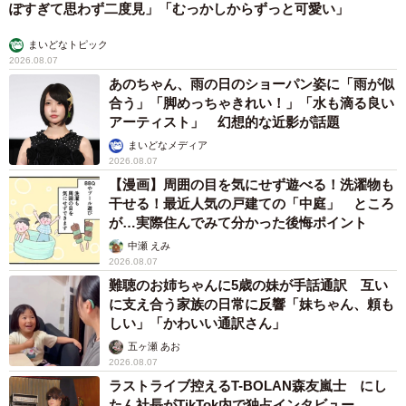
ぽすぎて思わず二度見」「むっかしからずっと可愛い」
まいどなトピック
2026.08.07
あのちゃん、雨の日のショーパン姿に「雨が似
合う」「脚めっちゃきれい！」「水も滴る良い
アーティスト」 幻想的な近影が話題
まいどなメディア
2026.08.07
【漫画】周囲の目を気にせず遊べる！洗濯物も
干せる！最近人気の戸建ての「中庭」 ところ
が…実際住んでみて分かった後悔ポイント
中瀬 えみ
2026.08.07
難聴のお姉ちゃんに5歳の妹が手話通訳 互い
に支え合う家族の日常に反響「妹ちゃん、頼も
しい」「かわいい通訳さん」
五ヶ瀬 あお
2026.08.07
ラストライブ控えるT-BOLAN森友嵐士 にし
たん社長がTikTok内で独占インタビュー