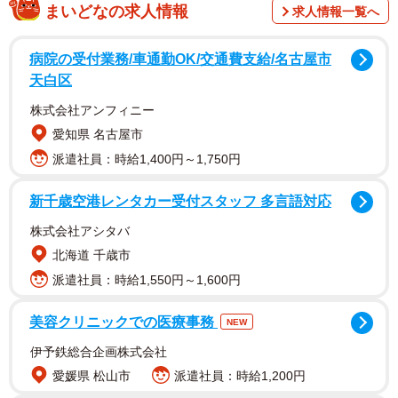
宿泊者を名前で検索するため、「フルネーム」が
まいどなの求人情報
求人情報一覧へ
ベスト！
病院の受付業務/車通勤OK/交通費支給/名古屋市
最初に伝えて欲しい事、それは「フルネーム」。宿泊者は
天白区
名前で検索するため、フルネームが一番嬉しいんだそう。
株式会社アンフィニー
万が一、上の名前が聞き取れない場合でも、フルネームな
愛知県 名古屋市
ら下の名前で検索が可能に。
派遣社員：時給1,400円～1,750円
この投稿には、「なるほどなるほど」「どっちがいいんだ
新千歳空港レンタカー受付スタッフ 多言語対応
ろうと思ってたから参考になりました」との声が。また、
株式会社アシタバ
「チェックインの時間とフルネーム言うタイプの自分」
北海道 千歳市
「声に出されたくないから免許証出してる」などのコメン
派遣社員：時給1,550円～1,600円
トも寄せられ、チェックイン時の伝え方はさまざまなよう
でした。
美容クリニックでの医療事務
NEW
伊予鉄総合企画株式会社
愛媛県 松山市
派遣社員：時給1,200円