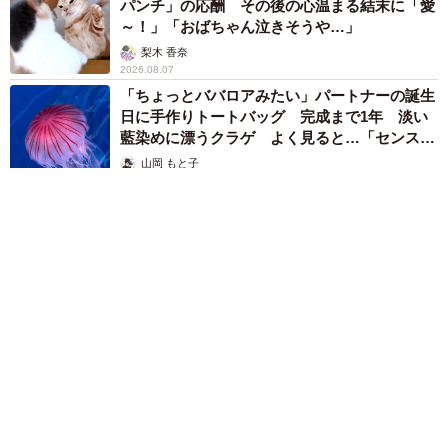
パンチ」の応酬 その後の心温まる結末に「愛
～！」「おばちゃん泣きそうや…」
梨木 香奈
2026.08.07
「ちょっとババロアみたい」パートナーの誕生
日に手作りトートバッグ 完成まで1年 淡い
藍染めに漂うクラゲ よく見ると…「センスす
ごい」
山岡 もと子
2026.08.07