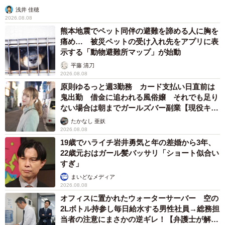
浅井 佳穂
2026.08.08
熊本地震でペット同伴の避難を諦める人に胸を
痛め… 被災ペットの受け入れ先をアプリに表
示する「動物避難所マップ」が始動
平藤 清刀
2026.08.08
原則ゆるっと週3勤務 カード支払い日直前は
鬼出勤 借金に追われる風俗嬢 それでも足り
ない場合は朝までガールズバー副業【現役キャ
ストに取材】
たかなし 亜妖
2026.08.08
19歳でハライチ岩井勇気と年の差婚から3年、
22歳元おはガール髪バッサリ「ショート似合い
すぎ」
まいどなメディア
2026.08.08
オフィスに置かれたウォーターサーバー 空の
2Lボトル持参し毎日給水する男性社員→総務担
当者の注意にまさかの逆ギレ！【弁護士が解