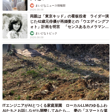
まいどなニュース情報部
2026.08.08
両親は「東京キッド」の看板役者 ライダー演
じた42歳元俳優が再婚妻との「ウエディングフ
ォト」計画を明言 「センスあるカメラマン求
む」
まいどなトピック
2026.08.08
ITエンジニアがAIとつくる家庭菜園 ローカルLLMのゆるふわ
AIたちとお話しながら開墾してみたら… 夢の「スマートな菜