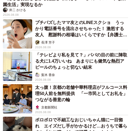
園生活」実現なるか
井二 かける
2026.08.08
プチバズしたママ友とのLINEスクショ うっ
かり電話番号を流出させちゃった！ 激怒する
友人 慰謝料の相場はいくらですか【弁護士が
解説】
長澤 芳子
2026.08.08
「テレビより私を見て？」パパの目の前に陣取
る犬に1.4万いいね あまりにも健気な熱烈ア
ピールのちょっと切ない結末
梨木 香奈
2026.08.08
太っ腹！京都の老舗中華料理店がフルコース料
理50人前を無料提供 「一市民としてお礼を」
つながる善意の輪
京都新聞社
2026.08.08
ボロボロで不細工なおじいちゃん猫に一目惚
れ エイズだし手がかかるけど…おうちで暮ら