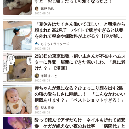
すと「おじ猫」だって可愛くなったよ！
鶴野 浩己
2026.08.08
「夏休みはたくさん働いてほしい」と職場から
頼まれた高2息子 バイトで稼ぎすぎると扶養
を外れて税金や保険料が上がる？【FPが解
説】
もくもくライターズ
2026.08.08
2泊3日の東京出張→飼い主さんが不在中ハムス
ターに異変 眉間にできた深いしわ、「急に老
けた？」【漫画】
海川 まこと
2026.08.08
赤ちゃんが気になる？ひょっこり顔を出す2匹
の猫の愛らしさに悶絶…！ 「こんなかわいい
構図あります？」「ベストショットすぎる！」
梨木 香奈
2026.08.08
酔って転んでアザだらけ ネイルも折れて超悲
惨 ケガが絶えない夜のお仕事 「病院代」と