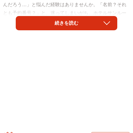
んだろう…」と悩んだ経験はありませんか。「名前？それ
とも予約番号？」と、迷ってしまいがち。ホテルサンルー
トソプラ神戸アネッサの公式TikTokアカウント
続きを読む
（@hotelsoprakobeannesso）が明かした「正解」に、注目
が集まっています。