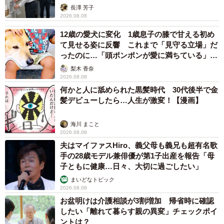
説】
長澤 芳子
2026.08.08
12歳の愛犬に変化 1歳息子の膝で甘える初め
て見せる姿に反響 これまで「見守る立場」だ
ったのに…「頭ポンポンが愛に満ちている」
「尊…」
梨木 香奈
2026.08.08
何かと人に舐められた黒髪時代 30代後半で金
髪デビューしたら…人生が激変！【漫画】
海川 まこと
2026.08.08
夫はマイファスHiro、義父母も義兄も超有名歌
手の28歳モデル兼俳優が第1子出産を報告「母
子ともに健康…日々、大切に過ごしたい」
まいどなトピック
2026.08.08
お盆明けは介護相談が3割増加 帰省時に確認
したい「離れて暮らす親の異変」チェックポイ
ントは？