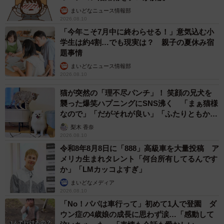
まいどなニュース情報部
2026.08.10
「今年こそ7月中に終わらせる！」意気込む小
学生は約4割…でも現実は？ 親子の夏休み宿
題事情
まいどなニュース情報部
2026.08.10
猫が突然の「理不尽パンチ」！ 笑顔の兄犬を
襲った爆笑ハプニングにSNS沸く 「まぁ猫様
なので」「だがそれが良い」「ふたりともかわ
いいね」
梨木 香奈
2026.08.10
令和8年8月8日に「888」高級車を大量投稿 ア
メリカ生まれタレント「何台所有してるんです
か」「LMカッコよすぎ」
まいどなメディア
2026.08.10
「No！パパは車行って」初めて1人で登園 ダ
ウン症の4歳娘の成長に思わず涙…「感動して