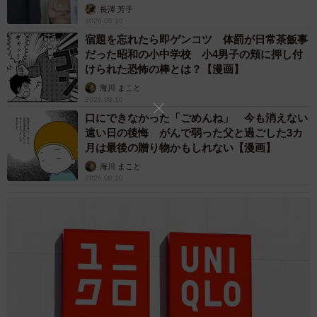
す【夫婦関係修復カウンセラーが解説】
長澤 芳子
2026.08.10
宿題を忘れたら即ゲンコツ 体罰が日常茶飯事
だった昭和の小中学校 小4男子の頬に押し付
けられた恐怖の棒とは？【漫画】
海川 まこと
2026.08.10
口にできなかった「ごめんね」 今も消えない
遠い日の後悔 がんで弱った父と過ごした3カ
月は最後の贈り物かもしれない【漫画】
海川 まこと
2026.08.10