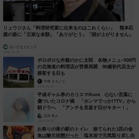
リュウジさん「料理研究家に出来るのはこれくらい」 熊本応
援の姿に「立派な金額」「ありがとう」「頭が上がりません」
まいどなトピック
2026.08.10
ボロボロな外観のかに太郎 名物メニュ−500円
の北海道の料理店が営業再開 90歳初代店主が
接客する日も
中将 タカノリ
2026.08.10
平成ギャル界のカリスマRumi 心ない言葉に
傷ついたコロナ禍 「ホンマでっか!?TV」から
朝ドラへ 「アンチを見返す日がキター！」
石井 隼人
2026.08.10
お祭りの夜の駅のトイレ 捨てられた1匹の金
魚は酸欠状態だった 塩水浴で元気取り戻し白