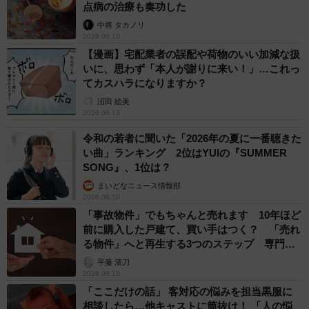
点病の治療も奏功した
中将 タカノリ
2026.08.10
【漫画】宅配業者の誤配や荷物のいい加減な扱
いに、思わず「本人が謝りに来い！」…これっ
てカスハラになりますか？
沼田 絵美
2026.08.10
令和の若者に聞いた「2026年の夏に一番聴きた
い曲」ランキング 2位はYUIの『SUMMER
SONG』、1位は？
まいどなニュース情報部
2026.08.10
「事故物件」でもちゃんと売れます 10年ほど
前に購入した戸建て、買い手はつく？ 「売れ
る物件」へと再生する3つのステップ 専門家
が解説
平藤 清刀
2026.08.10
「ここだけの話」 客対応の悩みを担当黒服に
相談したら…他キャストに筒抜け！ 「人の悩