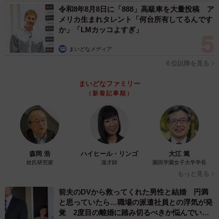
令和8年8月8日に「888」高級車を大量投稿 ア
メリカ生まれタレント「何台所有してるんです
か」「LMカッコよすぎ」
まいどなメディア
６位以降を見る
まいどなファミリー
（新着記事順）
森岡 浩
ハイヒール・リンゴ
大江 篤
姓氏研究家
漫才師
園田学園女子大学学長
もっと見る
前夫のDVから救ってくれた男性と結婚 円満
と思っていたら…職場の派遣社員との浮気が発
覚 2度目の離婚に踏み切るべきか悩んでいま