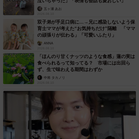
泣いちゃった」「表情も会話も愛おしい」
五ヶ瀬 あお
2026.08.10
双子弟が手足口病に…→兄に感染しないよう保
育士ママが考えた“お気持ちだけ”隔離 「ママ
の頑張りが伝わる」「可愛いふたり」
ANNA
2026.08.10
「ほんのり甘くナッツのような食感」蓮の実は
食べられるって知ってる？ 市場には出回ら
ず、生で味わえる期間はわずか
中将 タカノリ
2026.08.10