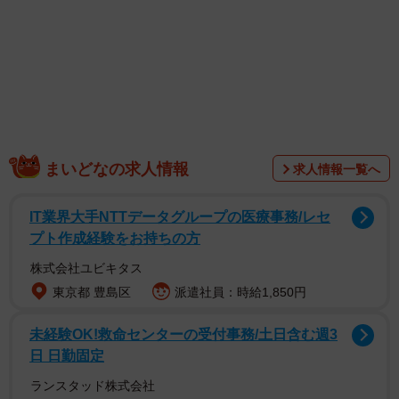
体改造グラビアの高橋凛さんが掲載されています。そのほ
か、澄田綾乃さん、斎藤恭代さん、山田あいさん、藤田い
ろはさん、葵成美さん、あのんさん、石井優希さん、まい
てぃさん、桜木美貴さん、綾瀬絵梨香さん、新川 空さんの
豪華なラインナップが勢ぞろい。電子配信ならではの臨場
感とボリュームで、グラビアファンにとっては見逃せない
一冊です。
まいどなの求人情報
求人情報一覧へ
IT業界大手NTTデータグループの医療事務/レセ
プト作成経験をお持ちの方
株式会社ユビキタス
東京都 豊島区
派遣社員：時給1,850円
未経験OK!救命センターの受付事務/土日含む週3
日 日勤固定
ランスタッド株式会社