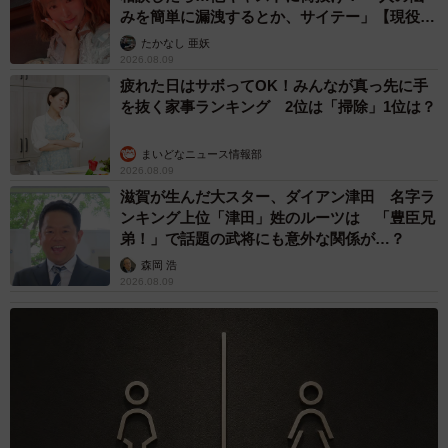
みを簡単に漏洩するとか、サイテー」【現役キ
ャストに取材】
たかなし 亜妖
2026.08.09
疲れた日はサボってOK！みんなが真っ先に手
を抜く家事ランキング 2位は「掃除」1位は？
まいどなニュース情報部
2026.08.09
滋賀が生んだ大スター、ダイアン津田 名字ラ
ンキング上位「津田」姓のルーツは 「豊臣兄
弟！」で話題の武将にも意外な関係が…？
森岡 浩
2026.08.09