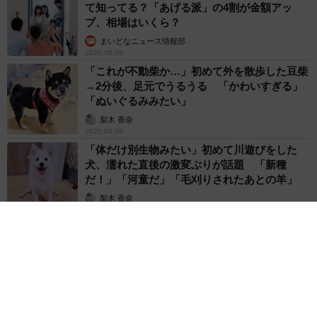
て知ってる？「あげる派」の4割が金額アッ
プ、相場はいくら？
まいどなニュース情報部
2026.08.09
「これが不動柴か…」初めて外を散歩した豆柴
→2分後、足元でうるうる 「かわいすぎる」
「ぬいぐるみみたい」
梨木 香奈
2026.08.09
「体だけ別生物みたい」初めて川遊びをした
犬、濡れた直後の激変ぶりが話題 「新種
だ！」「河童だ」「毛刈りされたあとの羊」
梨木 香奈
2026.08.09