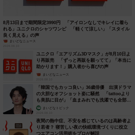
8月13日まで期間限定3990円 「アイロンなしでキレイに着ら
れる」ユニクロのシャツワンピ 「軽くて涼しい」「スタイル
良く見える」の声
まいどなニュース
2026.08.10
ユニクロ「エアリズム3Dマスク」が8月10日よ
り再販売 「ずっと再販を願ってて」「本当に
助かります！」購入者から喜びの声
まいどなニュース
2026.08.10
「韓国でもカッコ良い」36歳俳優 出演ドラマ
の大胆なオフショット姿に騒然 「tattooより
も美肌に目が」「血まみれでも洗濯でも全部か
っこいい」
まいどなトピック
2026.08.10
夜間の熱中症、不安を感じているのは高齢者よ
り若者？ 寝苦しい夜の快眠環境づくりに役立
つエアコン活用術をプロが解説