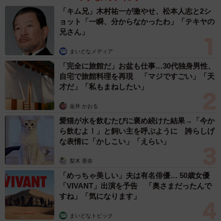
「キム兄」木村祐一が激やせ、松本人志と2シ
ョット「一瞬、分からなかったわ」「テキヤの
兄さん」
まいどなメディア
「完全に旅館だ」お盆も仕事…30代独身男性、
自宅で旅館料理を再現 「マジですごい」「天
才だ」「私もまねしたい」
金井 かおる
愛猫が水を飲むたびに褒め続けた結果→「今か
ら飲むよ！」と飼い主を呼ぶように 誇らしげ
な表情に「かしこい」「えらい」
梨木 香奈
「めっちゃ美しい」夫は有名俳優… 50歳女優
「VIVANT」出演を予告 「奥さまだったんで
すね」「気になります」
まいどなトピック