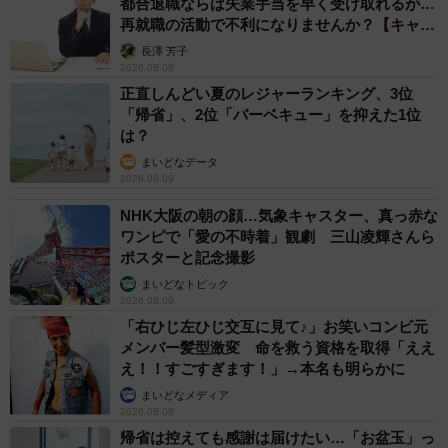
都合退職ならば失業手当を早く受け取れるが…
再就職の活動で不利になりませんか？【キャリ
アカウンセラーが解説】
長澤 芳子
2026.08.09
正直しんどい夏のレジャーランキング、3位
「帰省」、2位「バーベキュー」を抑えた1位
は？
まいどなデータ
2026.08.09
NHK大阪の朝の顔…気象キャスター、真っ赤な
ワンピで「愛の不時着」観劇 三山凌輝さんら
ポスターと記念撮影
まいどなトピック
2026.08.09
「右ひじ左ひじ交互に見て♪」お笑いコンビ元
メンバー髪型激変 命を救う資格を取得「ええ
え！！すごすぎます！」→本名も明らかに
まいどなメディア
2026.08.09
帰省は控えても感謝は届けたい…「お盆玉」っ