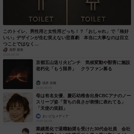
このトイレ、男性用と女性用どっち！？「おしゃれ」で「格好
いい」デザインが生む笑えない悲喜劇 本当に大事なのは目立
つことではなく…
高野 朋美
2026.08.09
京都五山送り火ピンチ 気候変動や獣害に施設
老朽化「もう限界」 クラファン募る
浅井 佳穂
2026.08.09
母は有名女優、慶応幼稚舎出身CBCアナのノー
スリーブ姿「育ちの良さが表情に表れてる」
「天使の笑顔」
まいどなメディア
2026.08.09
業績悪化で退職勧奨を受けた30代会社員 会社