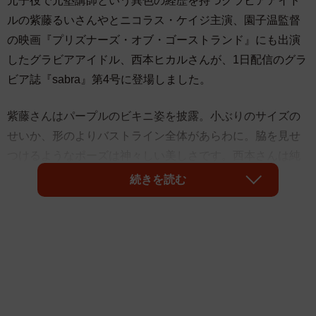
元子役で元塾講師という異色の経歴を持つグラビアアイド
ルの紫藤るいさんやとニコラス・ケイジ主演、園子温監督
の映画『プリズナーズ・オブ・ゴーストランド』にも出演
したグラビアアイドル、西本ヒカルさんが、1日配信のグラ
ビア誌『sabra』第4号に登場しました。
紫藤さんはパープルのビキニ姿を披露。小ぶりのサイズの
せいか、形のよりバストライン全体があらわに。脇を見せ
つけるようなポーズは神々しい美しさです。西本さんは純
白三角ビキニという王道グラビア。極小ビキニのため、目
続きを読む
のやり場に困るような過激ショットです。
2024年10月に復刊した『sabra』は、dマガジンや楽天マガ
ジン、Kindle Unlimitedなどで配信される“電子グラビア雑
誌”として展開。第4号となる今回は、過去最大のボリュー
ムで総勢15名がグラビア競演しています。紫藤さん、西本
さんに加え、表紙・巻頭グラビアのちとせよしのさん、肉