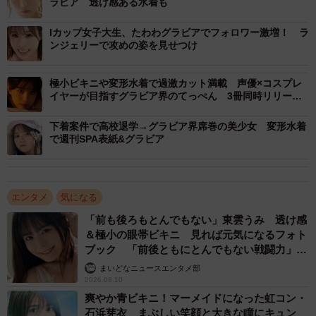
ラビア 透け感ある水着も
Iカップ女子大生、たわわグラビアでフォロワー激増！ ラ
ンジェリーで攻めの姿を見せつけ
極小ビキニや変形水着で過激カット満載 声優×コスプレ
イヤーが目指すグラビア界のてっぺん 3冊同時リリー
ス
下着案件で高校退学→グラビア界席巻の美少女 変形水着
で週刊SPA表紙&グラビア
エンタメ
気になる
「前も後ろもとんでもない」東雲うみ 透け感
＆極小の眼帯ビキニ 見れば元気になるフォト
ブック 「前後ともにとんでもない戦闘力」
「桃ダイナマイトがすごい」
まいどなニュースエンタメ部
2026.08.10
爽やか青ビキニ！マーメイドになった虹コン・
石浜芽衣 まぶしい笑顔と大きな瞳にキュン