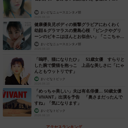
まいどなニュースエンタメ部
2026.08.10
健康優良児ボディの衝撃グラビアにわくわく
幼顔＆グラマラスの豊島心桜 「ピンクやグリ
ーンのビキニはほんとお似合い」「ここちゃん
天使 また可愛くなった」
まいどなニュースエンタメ部
2026.08.10
「嗚呼、猫になりたひ」 51歳女優 すらりと
した腕で愛猫を抱っこ 上品な美しさに「にゃ
んともウットリです」
まいどなトピック
2026.08.10
「めっちゃ美しい」夫は有名俳優… 50歳女優
「VIVANT」出演を予告 「奥さまだったんで
すね」「気になります」
まいどなトピック
2026.08.10
アクセスランキング