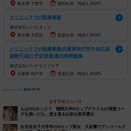
栃木県 下野市
契約社員：時給1,300円
クリニックでの医療事務
【紫藤るいさんプロフィール】
株式会社シバスタッフ
しどう・るい 25歳 東京都出身 T158B90W58H90 子
東京都 大田区
派遣社員：時給1,550円
役時代、「流川ゆうり」として2010年からNHK教育番組
「ヒミツのちからんど」にレギュラー出演。大学受験を前
クリニックでの医療事務/兵庫県神戸市中央区/未
に芸能活動から一時引退したが、2023年11月、FRIDAYで
経験可/紹介予定派遣/週26時間勤務
のグラビアデビューを機に芸能活動を再開。最新情報は本
株式会社パソナライフケア
人X、Instagram（ともに@rui_shido）
兵庫県 神戸市
派遣社員：時給1,400円
【西本ヒカルさんプロフィール】
Sponsored by
にしもと・ひかる 1999年12月31日生まれ 熊本県出身
B88 / W62 / H82 / T160 / S24.5 特技は剣道(初段)、バレー
おすすめニュース
ボール（10年） 最新DVDは「ファーストラブを、もうい
もはやUネック？ 難関大卒Hカップグラドルが清楚コー
デを脱いだら…透き通る白肌を限界露出
ちど。」（ラインコミュニケーションズ） デジタル写真
集「光るカラダ、君へ届け」
白百合女子大学卒のHカップ美女 大反響でアンコールグ