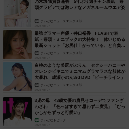
乃木坂46賀喜遥香 5年ぶり週チャン表紙 巻
頭グラビアでは激レアなメガネルームウエア姿
まいどなニュースエンタメ部
2026.08.07
最強グラマー声優・井口裕香 FLASHで表
紙・巻頭・ミニブックの大特集！ 体いじめる
最新ショット「お尻仕上がっている、と自負し
ています」「いくつになっても理想の身体でい
まいどなニュースエンタメ部
たい」
2026.08.07
白桃のような美尻がぷりん セクシーバニーや
オレンジビキニでミニマムグラマラスな肢体が
大暴れ 成瀬かのん3rd DVD「ピーチライン」
まいどなニュースエンタメ部
2026.08.07
3児の母 43歳女優の肩見せコーデでファンざ
わざわ 「色っぽすぎて思わず二度見」「むっ
かしからずっと可愛い」
まいどなトピック
2026.08.07