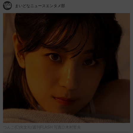
まいどなニュースエンタメ部
つんこ(C)光文社/週刊FLASH 写真◎木村哲夫