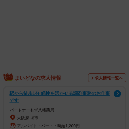
着、セクシーな下着に挑戦しています。
6月24日発売の『FLASH』では、6ページにわたって、艶や
かな黒髪が映える、セクシーで大人っぽい新境地グラビア
を披露しています。インタビューでは、2万人の観衆の前で
DJプレイを披露したエピソードなどを語っています。
まいどなの求人情報
求人情報一覧へ
駅から徒歩1分 経験を活かせる調剤事務のお仕事
です
パートナーもず八幡薬局
大阪府 堺市
アルバイト・パート：時給1,200円