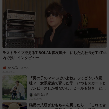
ラストライブ控えるT-BOLAN森友嵐士 にしたん社長がTikTok
内で独占インタビュー
まいどなニュース
2026.08.07
「男の子のママっぽいよね」ってどういう意
味？ 女系家族で育った母 いつもスカートと
ワンピースしか着ないし、ヒールも好き どの
へんが…
山岡 もと子
2026.08.07
猫用の爪研ぎおもちゃを買ったら…「これで合