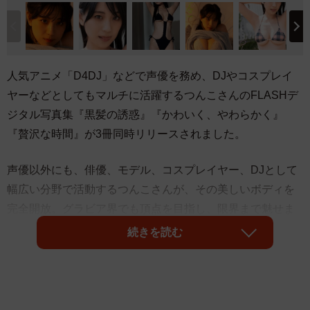
人気アニメ「D4DJ」などで声優を務め、DJやコスプレイ
ヤーなどとしてもマルチに活躍するつんこさんのFLASHデ
ジタル写真集『黒髪の誘惑』『かわいく、やわらかく』
『贅沢な時間』が3冊同時リリースされました。
声優以外にも、俳優、モデル、コスプレイヤー、DJとして
幅広い分野で活動するつんこさんが、その美しいボディを
完全開放。グラビア界でも頂点を目指し、限界まで魅せま
す。『黒髪の誘惑』では、極小のビキニ姿や、バスルーム
続きを読む
でのちょっと過激なカットも満載です。『かわいく、やわ
らかく』では過激な変型水着やセクシーなランジェリーに
を身に着け、誰も見たことのない、彼女のすべてをお見せ
します。『贅沢な時間』でも、極小ビキニ、過激な変型水