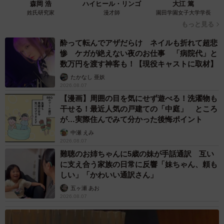
森岡 浩
ハイヒール・リンゴ
大江 篤
姓氏研究家
漫才師
園田学園女子大学学長
もっと見る
酔って転んでアザだらけ ネイルも折れて超悲
惨 ケガが絶えない夜のお仕事 「病院代」と
数万円を渡す神客も！【現役キャストに取材】
たかなし 亜妖
2026.08.07
【漫画】周囲の目を気にせず遊べる！洗濯物も
干せる！最近人気の戸建ての「中庭」 ところ
が…実際住んでみて分かった後悔ポイント
中瀬 えみ
2026.08.07
難聴のお姉ちゃんに5歳の妹が手話通訳 互い
に支え合う家族の日常に反響「妹ちゃん、頼も
しい」「かわいい通訳さん」
五ヶ瀬 あお
2026.08.07