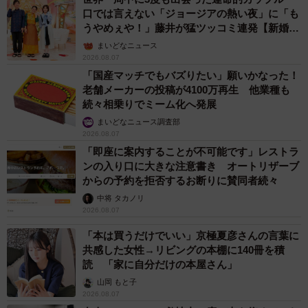
口では言えない「ジョージアの熱い夜」に「も
うやめぇや！」藤井が猛ツッコミ連発【新婚さ
ん】
まいどなニュース
2026.08.07
「国産マッチでもバズりたい」願いかなった！
老舗メーカーの投稿が4100万再生 他業種も
続々相乗りでミーム化へ発展
まいどなニュース調査部
2026.08.07
「即座に案内することが不可能です」レストラ
ンの入り口に大きな注意書き オートリザーブ
からの予約を拒否するお断りに賛同者続々
中将 タカノリ
2026.08.07
「本は買うだけでいい」京極夏彦さんの言葉に
共感した女性→リビングの本棚に140冊を積
読 「家に自分だけの本屋さん」
山岡 もと子
2026.08.07