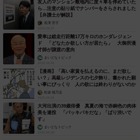
友人のマンション敷地内に度々車を停めていた
ら…注意の貼り紙でナンバーをさらされました
【弁護士が解説】
長澤 芳子
2026.08.07
愛車は総走行距離17万キロのホンダレジェン
ド 「どなたか欲しい方が居たら」 大御所漫
才師が譲渡の意向
まいどなトピック
2026.08.06
【漫画】「高い家賃を払えるのに、まだ欲し
い？」高級レジデンスの七夕飾り、書かれた願
い事にびっくり 人の欲には終わりがないのか
松波 穂乃圭
2026.08.06
大河出演の39歳俳優 真夏の海で赤銅色の肉体
美を連投 「バッキバキだな」「ばり渋いで
す」
まいどなトピック
2026.08.06