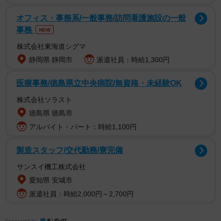
【つんこプロフィール】
オフィス・事務系/一般事務/訪問看護施設の一般
事務
T162・B88W62H89 学生時代からコスプレイヤーとして
NEW
活動後、2019年に音楽プロジェクト『D4DJ』に登場する
株式会社東海道シグマ
燐舞曲の「三宅葵依」役で声優デビュー。俳優、DJ、モデ
静岡県 静岡市
派遣社員：時給1,300円
ル、コスプレイヤーとしても活動中。最新情報は、公式
医療事務/徳島県立中央病院/無資格・未経験OK
X(@tsunko_p)、公式Instagram (@tsunko_p)
株式会社ソラスト
徳島県 徳島市
アルバイト・パート：時給1,100円
製造スタッフ/交代勤務/寮完備
サンスイ機工株式会社
愛知県 安城市
派遣社員：時給2,000円～2,700円
Sponsored by