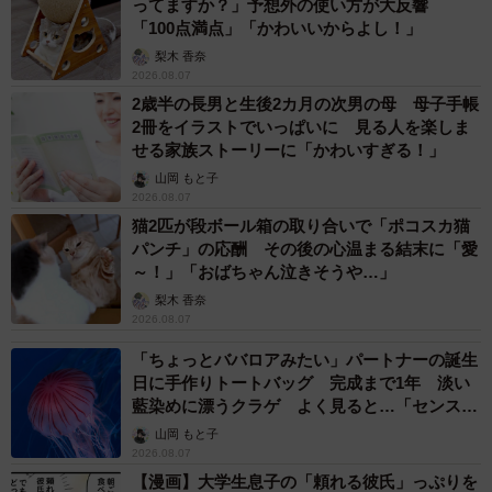
ってますか？」予想外の使い方が大反響
「100点満点」「かわいいからよし！」
梨木 香奈
2026.08.07
2歳半の長男と生後2カ月の次男の母 母子手帳
2冊をイラストでいっぱいに 見る人を楽しま
せる家族ストーリーに「かわいすぎる！」
山岡 もと子
2026.08.07
猫2匹が段ボール箱の取り合いで「ポコスカ猫
パンチ」の応酬 その後の心温まる結末に「愛
～！」「おばちゃん泣きそうや…」
梨木 香奈
2026.08.07
「ちょっとババロアみたい」パートナーの誕生
日に手作りトートバッグ 完成まで1年 淡い
藍染めに漂うクラゲ よく見ると…「センスす
ごい」
山岡 もと子
2026.08.07
【漫画】大学生息子の「頼れる彼氏」っぷりを