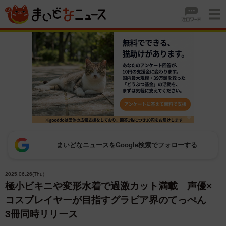
まいどなニュースをGoogle検索でフォローする
2025.06.26(Thu)
極小ビキニや変形水着で過激カット満載 声優×
コスプレイヤーが目指すグラビア界のてっぺん
3冊同時リリース