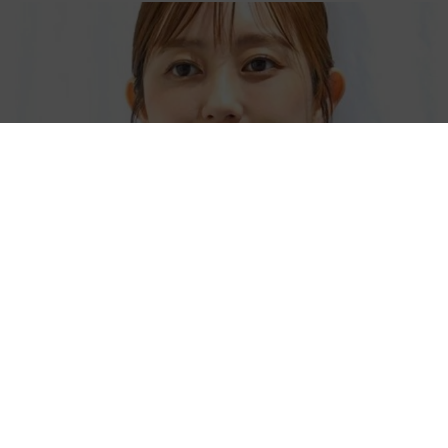
「人生こそがバラエティー」 マレーシア移住を報告した菊地亜
美 子どもの教育考え「小学校へ入学するこのタイミングで挑
戦」
まいどなトピック
2026.08.06
京都駅をぶらぶら→ホームの隅に何やら「ドロ
ン」のポーズをする忍者 この暑い中いったい
なぜ？ 近づいてみたら… 「見つかるなんて
未熟」
中将 タカノリ
2026.08.06