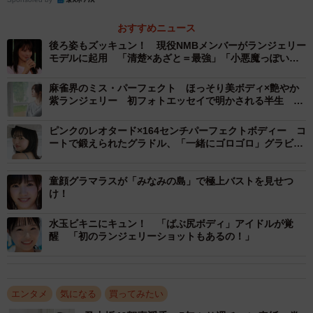
おすすめニュース
後ろ姿もズッキュン！ 現役NMBメンバーがランジェリー
モデルに起用 「清楚×あざと＝最強」「小悪魔っぽい甘
辛MIX」な新作
麻雀界のミス・パーフェクト ほっそり美ボディ×艶やか
紫ランジェリー 初フォトエッセイで明かされる半生
「まあまあ大変なこともありました」
ピンクのレオタード×164センチパーフェクトボディー コ
ートで鍛えられたグラドル、「一緒にゴロゴロ」グラビア
で恋人気分！
童顔グラマラスが「みなみの島」で極上バストを見せつ
け！
水玉ビキニにキュン！ 「ばぶ尻ボディ」アイドルが覚
醒 「初のランジェリーショットもあるの！」
エンタメ
気になる
買ってみたい