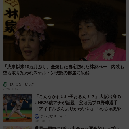
「火事以来10カ月ぶり」全焼した自宅訪れた林家ぺー 内装も
壁も取り払われスケルトン状態の部屋に呆然
まいどなトピック
2026.08.07
「こんなかわいい子おるん！？」大阪出身の
UHB26歳アナが話題…父は元プロ野球選手
「アイドルさんよりかわいい」「めちゃ爽や
か」
まいどなメディア
2026.08.07
世界一周中に3度も出会った運命的カップル