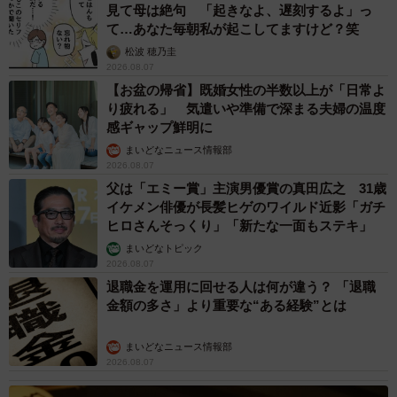
見て母は絶句 「起きなよ、遅刻するよ」っ
て…あなた毎朝私が起こしてますけど？笑
松波 穂乃圭
2026.08.07
【お盆の帰省】既婚女性の半数以上が「日常よ
り疲れる」 気遣いや準備で深まる夫婦の温度
感ギャップ鮮明に
まいどなニュース情報部
2026.08.07
父は「エミー賞」主演男優賞の真田広之 31歳
イケメン俳優が長髪ヒゲのワイルド近影「ガチ
ヒロさんそっくり」「新たな一面もステキ」
まいどなトピック
2026.08.07
退職金を運用に回せる人は何が違う？ 「退職
金額の多さ」より重要な“ある経験”とは
まいどなニュース情報部
2026.08.07