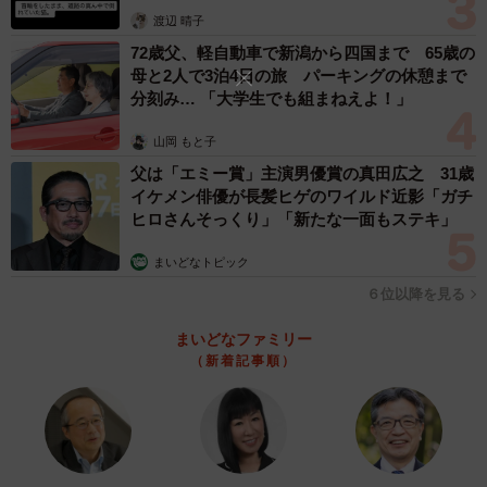
体代表の訴え
渡辺 晴子
72歳父、軽自動車で新潟から四国まで 65歳の
母と2人で3泊4日の旅 パーキングの休憩まで
分刻み… 「大学生でも組まねえよ！」
山岡 もと子
父は「エミー賞」主演男優賞の真田広之 31歳
イケメン俳優が長髪ヒゲのワイルド近影「ガチ
ヒロさんそっくり」「新たな一面もステキ」
まいどなトピック
６位以降を見る
まいどなファミリー
（新着記事順）