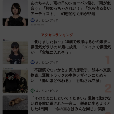
あのちゃん、雨の日のショーパン姿に「雨が似
合う」「脚めっちゃきれい！」「水も滴る良い
アーティスト」 幻想的な近影が話題
まいどなメディア
2026.08.07
アクセスランキング
「化けましたね～」10歳で綾瀬はるかの娘役→
雰囲気ガラリの18歳に成長 「メイクで雰囲気
が」「宝塚に入れそう」
まいどなメディア
「不謹慎でないかと」実力派歌手、熊本へ支援
物資…運搬トラックの車体デザインにためら
い 「痛いほど伝わる」「行動され立派」
まいどなトピック
「そのままにしといてください」道路で動けな
い猫を前に返された一言… 懸命に生きようと
した4日間 「命の重さはみんな同じ」保護団