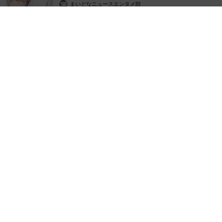
まいどなニュースエンタメ部
2026.08.07
3児の母 43歳女優の肩見せコーデでファンざわざわ 「色っ
ぽすぎて思わず二度見」「むっかしからずっと可愛い」
まいどなトピック
2026.08.07
あのちゃん、雨の日のショーパン姿に「雨が似
合う」「脚めっちゃきれい！」「水も滴る良い
アーティスト」 幻想的な近影が話題