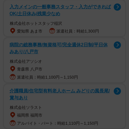
入力メインの一般事務スタッフ・入力ができれば
OK/土日休み/残業少なめ
青森で人気焼肉屋『焼肉 南大門』を経営するキム・ソンガ
株式会社ホットスタッフ稲沢
ンさん（@gan_nandaimon 以下キムさん）が、SNSで呼
愛知県 あま市
派遣社員：時給1,300円
びかけたのは1月18日夜。
病院の総務事務/無資格可/完全週休2日制/平日休
「それは大問題」「お気の毒です」「戻ってくれることを
みあり/八戸市
祈ります」などのコメントが寄せられた投稿は、またたく
株式会社アソシオ
間に拡散していきました。
青森県 八戸市
派遣社員：時給1,100円～1,150円
そして、翌日。事態は新たな展開を迎えます。当時の状況
についてキムさんに取材しました。
介護職員/住宅型有料老人ホーム みどりの風長尾/
賞与あり
株式会社ソラスト
福岡県 福岡市
アルバイト・パート：時給1,110円～1,150円