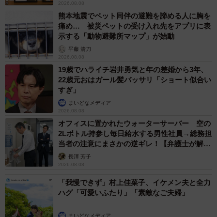
2026.08.08
熊本地震でペット同伴の避難を諦める人に胸を
痛め… 被災ペットの受け入れ先をアプリに表
示する「動物避難所マップ」が始動
平藤 清刀
2026.08.08
19歳でハライチ岩井勇気と年の差婚から3年、
22歳元おはガール髪バッサリ「ショート似合い
すぎ」
まいどなメディア
2026.08.08
オフィスに置かれたウォーターサーバー 空の
2Lボトル持参し毎日給水する男性社員→総務担
当者の注意にまさかの逆ギレ！【弁護士が解
説】
長澤 芳子
2026.08.08
「我慢できず」村上佳菜子、イケメン夫と全力
ハグ「可愛いふたり」「素敵なご夫婦」
まいどなメディア