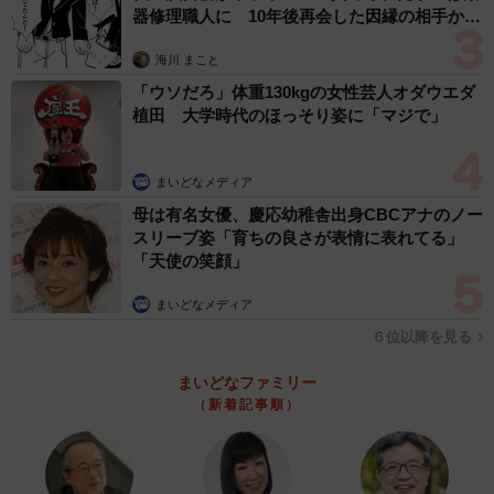
器修理職人に 10年後再会した因縁の相手から
3/6
思わぬ申し出【漫画】
海川 まこと
南大門のカルビ16種類のうち10種類を盛り合わせたカルビ三昧10点盛
「ウソだろ」体重130kgの女性芸人オダウエダ
り。カルビを食べ尽くせます（提供：青森の南大門）
植田 大学時代のほっそり姿に「マジで」
全員がハッピーエンド
まいどなメディア
この投稿の翌日、キムさんのＸではうれしい知らせが報告
母は有名女優、慶応幼稚舎出身CBCアナのノー
されました。
スリーブ姿「育ちの良さが表情に表れてる」
「天使の笑顔」
「【速報】 昨日お会計を忘れてしまったお客様がなんとた
まいどなメディア
った今ご来店いただき全額お支払い頂けました！ 「誰かが
払ったと思い込んでしまってました。本当に申し訳ありま
６位以降を見る
せん！」と大変紳士的にご対応いただきました。感激して
まいどなファミリー
ます。皆様優しい言葉本当にありがとうございました！無
（新着記事順）
事解決しました！」
あっという間の解決に、またもやSNSは大反響。「優しい