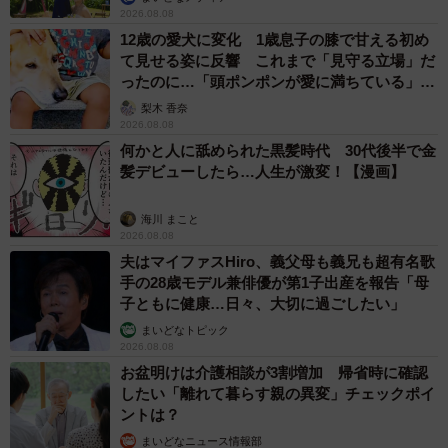
2026.08.08
12歳の愛犬に変化 1歳息子の膝で甘える初め
て見せる姿に反響 これまで「見守る立場」だ
ったのに…「頭ポンポンが愛に満ちている」
「尊…」
梨木 香奈
2026.08.08
何かと人に舐められた黒髪時代 30代後半で金
髪デビューしたら…人生が激変！【漫画】
海川 まこと
2026.08.08
夫はマイファスHiro、義父母も義兄も超有名歌
手の28歳モデル兼俳優が第1子出産を報告「母
子ともに健康…日々、大切に過ごしたい」
まいどなトピック
2026.08.08
お盆明けは介護相談が3割増加 帰省時に確認
したい「離れて暮らす親の異変」チェックポイ
ントは？
まいどなニュース情報部