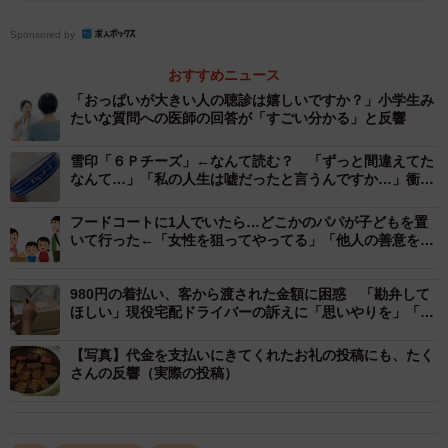
Sponsored by
おすすめニュース
「おっぱいが大きい人の聴診は嬉しいですか？」小学生み
たいな質問への医師の回答が「すごい分かる」と反響
雪印「６Ｐチーズ」←なんて読む？ 「ずっと間違えてた
なんて…」「私の人生は嘘だったと言うんですか…」衝撃
広がる
2/6
フードコートに1人でいたら…どこかのパパが子どもを置
いて行った←「女性を狙ってやってる」「他人の善意を頼
名物の極上厚切りタン。厚めにカットした牛タンからジュワッと脂が出
りにするな」
て食欲をそそられます（提供：青森の南大門）
980円の着払い、客から渡された金額に困惑 「勘弁して
ほしい」現役宅配ドライバーの訴えに「思いやりを」「準
青森の人気焼肉店でトラブル発生
備しておくもの」
【写真】代金を支払いにきてくれたお礼の投稿にも、たく
青森で29年間焼肉店を営む同店。行列は常時で、長い時は1
さんの反響（実際の投稿）
時間半ほど待つことも。代金未払い問題が浮上した18日夜
も、大勢のお客で賑わっていました。