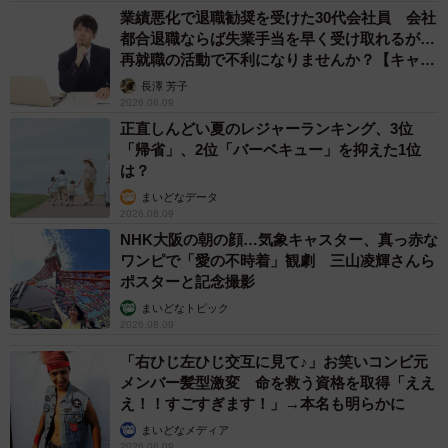
業績悪化で退職勧奨を受けた30代会社員 会社
都合退職ならば失業手当を早く受け取れるが…
再就職の活動で不利になりませんか？【キャリ
アカウンセラーが解説】
長澤 芳子
2026.08.09
正直しんどい夏のレジャーランキング、3位
「帰省」、2位「バーベキュー」を抑えた1位
は？
まいどなデータ
2026.08.09
4/6
NHK大阪の朝の顔…気象キャスター、真っ赤な
日替わりランチをはじめ、ランチメニューもバリエーション豊富（提
ワンピで「愛の不時着」観劇 三山凌輝さんら
供：青森の南大門）
ポスターと記念撮影
まいどなトピック
JR青森駅から徒歩約2分の場所にある同店は、熟練シェフ
2026.08.09
考案の名物極上厚切りタンや青森名物の生ホタテ、青森産
「右ひじ左ひじ交互に見て♪」お笑いコンビ元
にんにく焼きなどを提供。地元の人、観光客や出張で青森
メンバー髪型激変 命を救う資格を取得「ええ
え！！すごすぎます！」→本名も明らかに
を訪れた人などさまざまな層から人気です。
まいどなメディア
2026.08.09