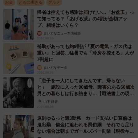
お金
ともに生きる
グルメ
キムさん自身は店を不在にしており、「大変なことが起こ
帰省は控えても感謝は届けたい…「お盆玉」っ
りました！」と夜9時頃にスタッフから電話。「なにごと
て知ってる？「あげる派」の4割が金額アッ
か？と焦りました。店内で物損があった？放火などによる
プ、相場はいくら？
火災の発生？店内にいらっしゃるお客様が体調不良になっ
まいどなニュース情報部
2026.08.09
た？そのようなことが頭をよぎりました」。
補助があっても約9割が「夏の電気・ガス代は
重い」と回答…猛暑でも「冷房を控える」人が
代金を支払っていないお客がいたことを聞き、「お金をい
7割超に
ただいていないことは残念ですが、人命に関わることでは
まいどなデータ
なかったのでホッとしました」とキムさん。店内で和気あ
2026.08.08
「息子を一人にしてきたんです、帰らない
いあいと食事を楽しんでいたこと、接客時の印象がとても
と」 施設に入った90歳母、障害のある60歳次
良かったこと、さらに接客を担当したスタッフから「故意
男との暮らしは行き詰まり…【司法書士の現場
に払っていないのではなく、払い忘れだと思います」と伝
から】
山下 静香
えられたため、「お客様を信じてXでポストいたしまし
2026.08.08
た」。
原則ゆるっと週3勤務 カード支払い日直前は
鬼出勤 借金に追われる風俗嬢 それでも足り
ない場合は朝までガールズバー副業【現役キャ
「お客様がお店を出てから時間が経っていましたし、青森
ストに取材】