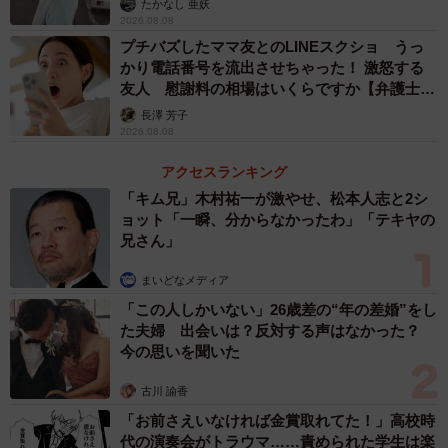
たかなし 亜妖
市内を探し歩くのも現実的ではありません。また、悪意な
2026.08.08
くやってしまったお客様が、気づかぬうちに犯罪者になっ
プチバズしたママ友とのLINEスクショ うっ
てしまうのも悲しいことです。SNSを見て代金未払いに気
かり電話番号を流出させちゃった！ 激怒する
友人 慰謝料の相場はいくらですか【弁護士が
づいてくれたらいいな、とダメもとだったものの、こんな
解説】
長澤 芳子
に拡散されて…。予想外でした」。
2026.08.08
アクセスランキング
店が直面している状況をお客に届けたかっただけの投稿
「キム兄」木村祐一が激やせ、松本人志と2シ
に、多くの人が心を寄せたことに感謝の思いでいっぱいだ
ョット「一瞬、分からなかったわ」「テキヤの
と話します。
兄さん」
まいどなメディア
「この人しかいない」26歳差の“年の差婚”をし
た夫婦 出会いは？反対する声はなかった？
今の思いを聞いた
古川 諭香
「お前さえいなければ金賞取れてた！」高校時
代の演奏会がトラウマ……責められた学生は楽