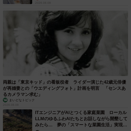
2026.08.08
両親は「東京キッド」の看板役者 ライダー演じた42歳元俳優
が再婚妻との「ウエディングフォト」計画を明言 「センスあ
るカメラマン求む」
まいどなトピック
2026.08.08
ITエンジニアがAIとつくる家庭菜園 ローカル
LLMのゆるふわAIたちとお話しながら開墾して
みたら… 夢の「スマートな菜園生活」実現な
るか