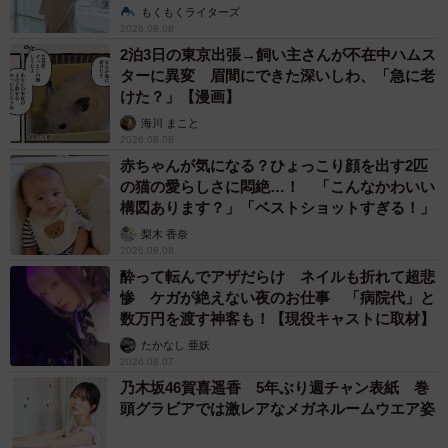
説】
もくもくライターズ
2026.08.08
2泊3日の東京出張→飼い主さんが不在中ハムス
ターに異変 眉間にできた深いしわ、「急に老
けた？」【漫画】
海川 まこと
2026.08.08
赤ちゃんが気になる？ひょっこり顔を出す2匹
の猫の愛らしさに悶絶…！ 「こんなかわいい
構図あります？」「ベストショットすぎる！」
梨木 香奈
2026.08.08
酔って転んでアザだらけ ネイルも折れて超悲
惨 ケガが絶えない夜のお仕事 「病院代」と
数万円を渡す神客も！【現役キャストに取材】
たかなし 亜妖
2026.08.07
乃木坂46賀喜遥香 5年ぶり週チャン表紙 巻
頭グラビアでは激レアなメガネルームウエア姿