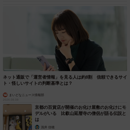
5/6
JR青森駅から歩いて2分。宴会で利用する人も。またテイクアウトも用意
しています（提供：青森の南大門）
ネット通販で「運営者情報」を見る人は約8割 信頼できるサイ
ト・怪しいサイトの判断基準とは？
まいどなニュース情報部
2026.08.08
京都の百貨店が開催のお化け屋敷のお化けにモ
デルがいる 比叡山延暦寺の僧侶が語る伝説と
は
浅井 佳穂