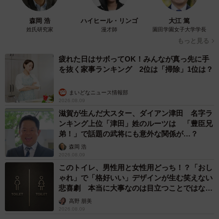
店主とうっかり屋さんだけど良識あるお客さんで良かっ
森岡 浩
ハイヒール・リンゴ
大江 篤
た」「みんなハッピーエンドで最高」「食い逃げと決めつ
姓氏研究家
漫才師
園田学園女子大学学長
けずに呼びかけたのが良かったですよね」などのコメント
もっと見る
が。
疲れた日はサボってOK！みんなが真っ先に手
を抜く家事ランキング 2位は「掃除」1位は？
また、「飲食店ですがたまにあります」「支払いを忘れた
ことがあります。夜思い出し、閉店2分前に急いで電話し
まいどなニュース情報部
2026.08.09
た」「PayPay残高が減ってないことに気づいて、1時間後
滋賀が生んだ大スター、ダイアン津田 名字ラ
急いで戻り事情を説明して無事支払いました」「誰にでも
ンキング上位「津田」姓のルーツは 「豊臣兄
あり得ることなので気を付けなきゃいけない」と経験を語
弟！」で話題の武将にも意外な関係が…？
る声もありました。
森岡 浩
2026.08.09
このトイレ、男性用と女性用どっち！？「おし
キムさんによると、支払いにはグループ全員で来店。「本
ゃれ」で「格好いい」デザインが生む笑えない
当に申し訳ない、と全員で足を運んでくださり、誠意を感
悲喜劇 本当に大事なのは目立つことではな
く…
じました。お支払いいただけたので、こちらから詳細を聞
高野 朋美
2026.08.09
くことはありません。SNSを見て気づいたのかどうかなど