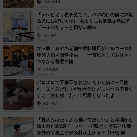
井二 かける
2026.08.08
「テレビより私を見て？」パパの目の前に陣取
る犬に1.4万いいね あまりにも健気な熱烈ア
ピールのちょっと切ない結末
梨木 香奈
2026.08.08
太っ腹！京都の老舗中華料理店がフルコース料
理50人前を無料提供 「一市民としてお礼を」
つながる善意の輪
京都新聞社
2026.08.08
ボロボロで不細工なおじいちゃん猫に一目惚
れ エイズだし手がかかるけど…おうちで暮ら
すと「おじ猫」だって可愛くなったよ！
鶴野 浩己
2026.08.08
「夏休みはたくさん働いてほしい」と職場から
頼まれた高2息子 バイトで稼ぎすぎると扶養
を外れて税金や保険料が上がる？【FPが解