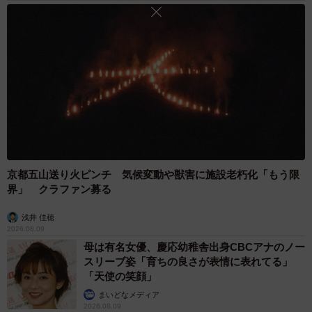
も不明です」。
今回は投稿が思わぬ反響を呼びましたが、「飲食店とし
て、これまでもこれからも、やるべきことをあたりまえの
対応をしていくだけ。お客様に喜んでいただくために、常
に精進していきます」。
京都五山送り火ピンチ 気候変動や獣害に施設老朽化「もう限
界」 クラファン募る
浅井 佳穂
2026.08.09
母は有名女優、慶応幼稚舎出身CBCアナのノー
スリーブ姿「育ちの良さが表情に表れてる」
「天使の笑顔」
まいどなメディア
2026.08.09