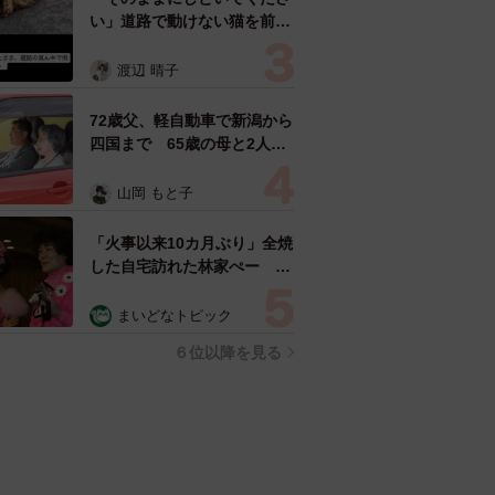
い」道路で動けない猫を前に
返された一言… 懸命に生き
ようとした4日間 「命の重
渡辺 晴子
さはみんな同じ」保護団体代
表の訴え
72歳父、軽自動車で新潟から
四国まで 65歳の母と2人で
3泊4日の旅 パーキングの休
憩まで分刻み… 「大学生で
山岡 もと子
も組まねえよ！」
「火事以来10カ月ぶり」全焼
した自宅訪れた林家ぺー 内
装も壁も取り払われスケルト
ン状態の部屋に呆然
まいどなトピック
６位以降を見る