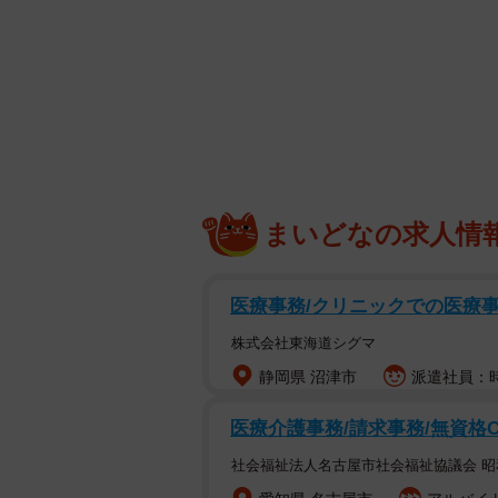
妻の手
亡くなった妻と最高のデートに
いつも暇つぶしのためにパチンコ屋に
パチンコを打っていました。その理
からでした。
まいどなの求人情
医療事務/クリニックでの医療
株式会社東海道シグマ
静岡県 沼津市
派遣社員：時
医療介護事務/請求事務/無資格
社会福祉法人名古屋市社会福祉協議会 