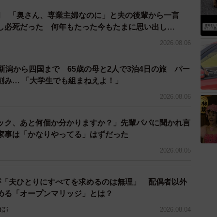
臼 「奥さん、専業主婦なのに」と夫の後輩から一言
し必死だった 何年もたった今もたまに思い出し…
2026.08.06
新潟から四国まで 65歳の母と2人で3泊4日の旅 パー
刻み… 「大学生でも組まねえよ！」
2026.08.06
ック、あと何個か分かりますか？」先輩パパに聞かれ言
家事は「かなりやってる」はずだった
2026.08.05
が「夫ひとりにすべてを求めるのは無理」 配偶者以外
める「オープンマリッジ」とは？
3/39
報部
2026.08.04