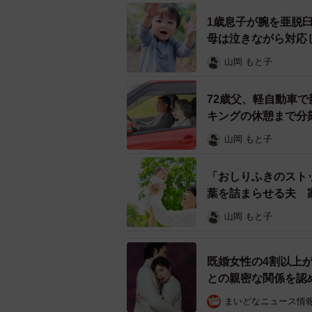
1歳息子が腕を亜脱
母は泣きながら対応
山岡 もと子
72歳父、軽自動車で
キングの休憩まで分
山岡 もと子
「おしりふきのスト
葉を詰まらせる夫 
山岡 もと子
既婚女性の4割以上
との親密な関係を認
まいどなニュース情