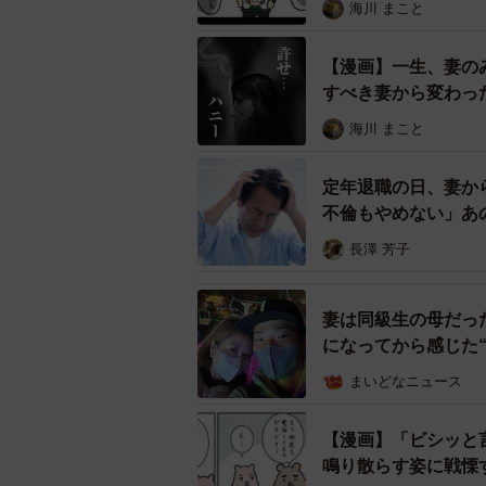
海川 まこと
【漫画】一生、妻の
すべき妻から変わっ
海川 まこと
定年退職の日、妻か
不倫もやめない」あ
長澤 芳子
妻は同級生の母だっ
になってから感じた“
まいどなニュース
【漫画】「ビシッと
鳴り散らす姿に戦慄