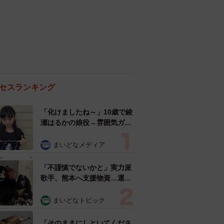
セスランキング
「化けましたね～」10歳で綾
瀬はるかの娘役→雰囲気ガラ
リの18歳に成長 「メイクで
雰囲気が」「宝塚に入れそ
まいどなメディア
う」
「不謹慎でないかと」実力派
歌手、熊本へ支援物資…運搬
トラックの車体デザインにた
めらい 「痛いほど伝わる」
まいどなトピック
「行動され立派」
「そのままにしといてくださ