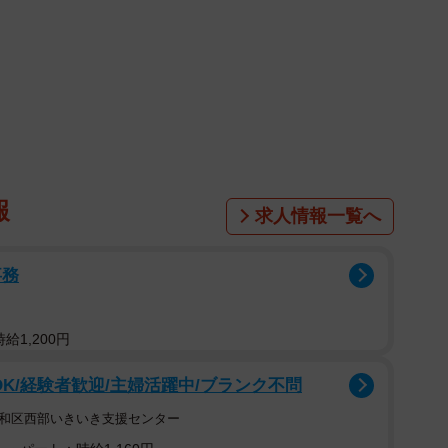
を握る夫 (C)ningenmao
？
行っていた夫は、その日に限って“無心”になりたくて
由は、長年連れ添った妻を病によって亡くしてしまった
報
求人情報一覧へ
事務
給1,200円
OK/経験者歓迎/主婦活躍中/ブランク不問
昭和区西部いきいき支援センター