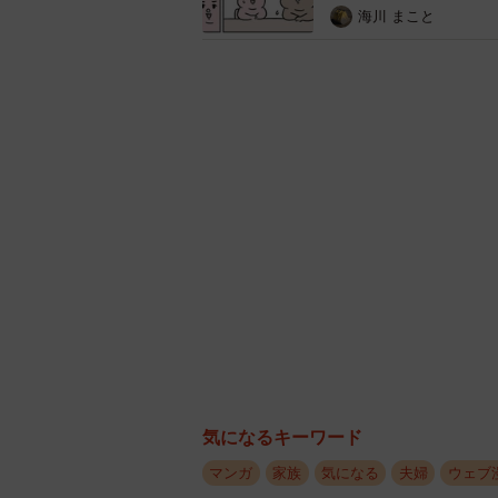
海川 まこと
無心になるため、
気になるキーワード
マンガ
家族
気になる
夫婦
ウェブ