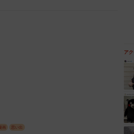
アク
2/39
パチンコを打つ夫 (C)ningenmao
漫画
思い出