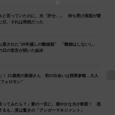
みと言っていたのに、夫「許せ…」 待ち受け画面が愛
た日、それは突然だった
ら渡された“20年越しの離婚届” 「離婚はしないし、
の日の宣言が招いた結末
た！ 21歳差の新婚さん 初の出会いは授業参観…大人
フェロモン”
言ってみたら？」妻の一言に、穏やかな夫が豹変！ 怒
するも…実は驚きの「アンガーマネジメント」