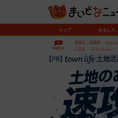
ニ
トップ
おもしろ
ュ
ー
保護犬・保護猫
かんさ
ス
一
くるま
ファッション
覧