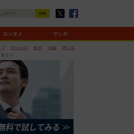
エンタメ
マンガ
ネコ
のりもの
観光
夫婦
思い出
と見る