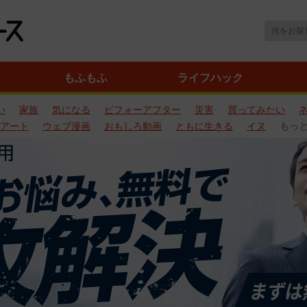
もふもふ
ライフハック
い
家族
気になる
ビフォーアフター
災害
買ってみたい
アート
ウェブ漫画
おもしろ動画
ともに生きる
イヌ
もっ