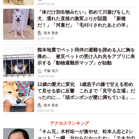
2026.08.09
「体だけ別生物みたい」初めて川遊びをした
犬、濡れた直後の激変ぶりが話題 「新種
だ！」「河童だ」「毛刈りされたあとの羊」
梨木 香奈
2026.08.09
熊本地震でペット同伴の避難を諦める人に胸を
痛め… 被災ペットの受け入れ先をアプリに表
示する「動物避難所マップ」が始動
平藤 清刀
2026.08.08
12歳の愛犬に変化 1歳息子の膝で甘える初め
て見せる姿に反響 これまで「見守る立場」だ
ったのに…「頭ポンポンが愛に満ちている」
「尊…」
梨木 香奈
2026.08.08
アクセスランキング
「キム兄」木村祐一が激やせ、松本人志と2シ
ョット「一瞬、分からなかったわ」「テキヤの