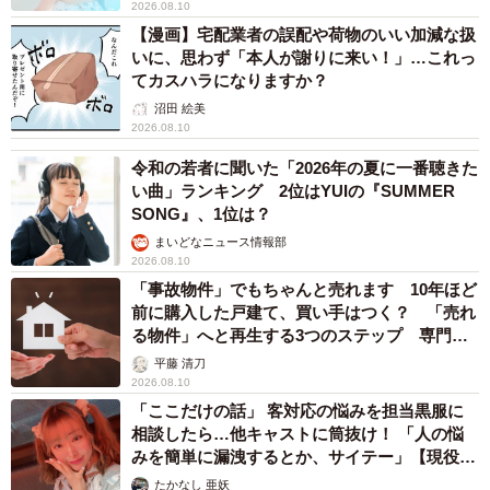
2026.08.10
【漫画】宅配業者の誤配や荷物のいい加減な扱
いに、思わず「本人が謝りに来い！」…これっ
てカスハラになりますか？
沼田 絵美
2026.08.10
令和の若者に聞いた「2026年の夏に一番聴きた
い曲」ランキング 2位はYUIの『SUMMER
SONG』、1位は？
まいどなニュース情報部
2026.08.10
「事故物件」でもちゃんと売れます 10年ほど
前に購入した戸建て、買い手はつく？ 「売れ
る物件」へと再生する3つのステップ 専門家
が解説
平藤 清刀
2026.08.10
「ここだけの話」 客対応の悩みを担当黒服に
相談したら…他キャストに筒抜け！ 「人の悩
みを簡単に漏洩するとか、サイテー」【現役キ
ャストに取材】
たかなし 亜妖