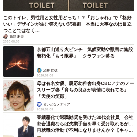
このトイレ、男性用と女性用どっち！？「おしゃれ」で「格好
いい」デザインが生む笑えない悲喜劇 本当に大事なのは目立
つことではなく…
高野 朋美
2026.08.09
京都五山送り火ピンチ 気候変動や獣害に施設
老朽化「もう限界」 クラファン募る
浅井 佳穂
2026.08.09
母は有名女優、慶応幼稚舎出身CBCアナのノー
スリーブ姿「育ちの良さが表情に表れてる」
「天使の笑顔」
まいどなメディア
2026.08.09
業績悪化で退職勧奨を受けた30代会社員 会社
都合退職ならば失業手当を早く受け取れるが…
再就職の活動で不利になりませんか？【キャリ
アカウンセラーが解説】