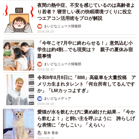
夜間の熱中症、不安を感じているのは高齢者よ
り若者？ 寝苦しい夜の快眠環境づくりに役立
つエアコン活用術をプロが解説
まいどなニュース情報部
2026.08.10
「今年こそ7月中に終わらせる！」意気込む小
学生は約4割…でも現実は？ 親子の夏休み宿
題事情
まいどなニュース情報部
2026.08.10
令和8年8月8日に「888」高級車を大量投稿 ア
メリカ生まれタレント「何台所有してるんです
か」「LMカッコよすぎ」
まいどなメディア
2026.08.10
愛猫が水を飲むたびに褒め続けた結果→「今か
ら飲むよ！」と飼い主を呼ぶように 誇らしげ
な表情に「かしこい」「えらい」
梨木 香奈
2026.08.10