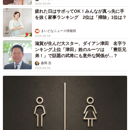
2026.08.09
疲れた日はサボってOK！みんなが真っ先に手
を抜く家事ランキング 2位は「掃除」1位は？
まいどなニュース情報部
2026.08.09
滋賀が生んだ大スター、ダイアン津田 名字ラ
ンキング上位「津田」姓のルーツは 「豊臣兄
弟！」で話題の武将にも意外な関係が…？
森岡 浩
2026.08.09