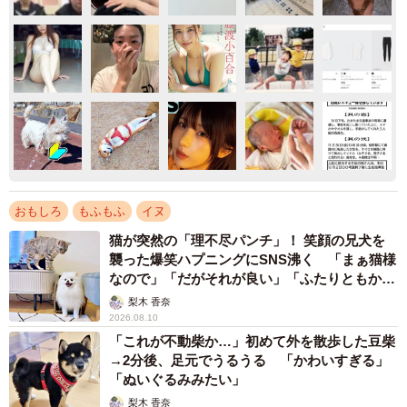
おもしろ
もふもふ
イヌ
猫が突然の「理不尽パンチ」！ 笑顔の兄犬を
襲った爆笑ハプニングにSNS沸く 「まぁ猫様
なので」「だがそれが良い」「ふたりともかわ
いいね」
梨木 香奈
2026.08.10
「これが不動柴か…」初めて外を散歩した豆柴
→2分後、足元でうるうる 「かわいすぎる」
「ぬいぐるみみたい」
梨木 香奈