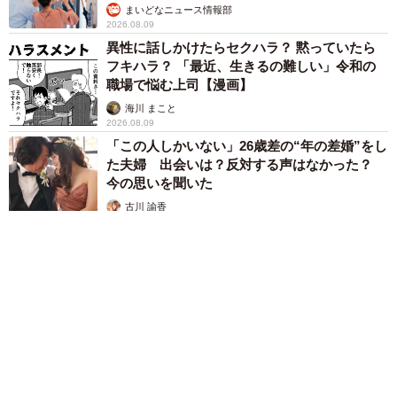
まいどなニュース情報部
2026.08.09
異性に話しかけたらセクハラ？ 黙っていたら
フキハラ？ 「最近、生きるの難しい」令和の
職場で悩む上司【漫画】
海川 まこと
2026.08.09
「この人しかいない」26歳差の“年の差婚”をし
た夫婦 出会いは？反対する声はなかった？
今の思いを聞いた
古川 諭香
2026.08.09