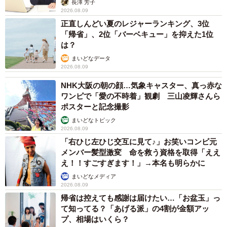
長澤 芳子
2026.08.09
正直しんどい夏のレジャーランキング、3位
「帰省」、2位「バーベキュー」を抑えた1位
は？
まいどなデータ
2026.08.09
NHK大阪の朝の顔…気象キャスター、真っ赤な
ワンピで「愛の不時着」観劇 三山凌輝さんら
ポスターと記念撮影
まいどなトピック
2026.08.09
「右ひじ左ひじ交互に見て♪」お笑いコンビ元
メンバー髪型激変 命を救う資格を取得「ええ
え！！すごすぎます！」→本名も明らかに
まいどなメディア
2026.08.09
帰省は控えても感謝は届けたい…「お盆玉」っ
て知ってる？「あげる派」の4割が金額アッ
プ、相場はいくら？