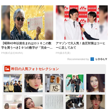
着られると...
わ」「テキ...
【昭和43年以前生まれはロト６この数
アマゾンで大人気！血圧対策はコーヒ
字を買うべき】6つの数字が「完全一
ーに足してみて
致」する方...
PR(株式会社MURA)
PR(森永乳業)
Recommended by
昨日の人気フォトセレクション