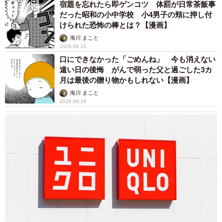
宿題を忘れたら即ゲンコツ 体罰が日常茶飯事
だった昭和の小中学校 小4男子の頬に押し付
けられた恐怖の棒とは？【漫画】
海川 まこと
2026.08.10
口にできなかった「ごめんね」 今も消えない
遠い日の後悔 がんで弱った父と過ごした3カ
月は最後の贈り物かもしれない【漫画】
海川 まこと
2026.08.10