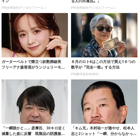
イン
る人の共通点〟」
PR(合同会社デジタルファーム )
PR(合同会社デジタルファーム )
ガーターベルトで際立つ妖艶脚線美
８月のロト6はこの方法で買え!!６つの
フリーアナ森香澄がランジェリーモデ
数字が『完全一致』する方法
ルに ｢PE...
PR(株式会社MURA)
「一瞬誰かと…」彦摩呂、30キロ近く
「キム兄」木村祐一が激やせ、松本人
減量した姿に反響 既製品の防護服が
志と2ショット「一瞬、分からなかった