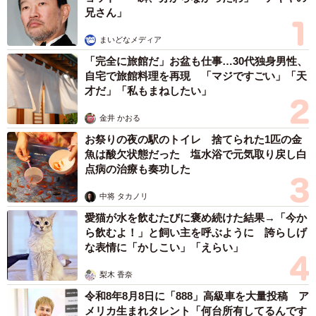
兄さん」
まいどなメディア
「完全に旅館だ」お盆も仕事…30代独身男性、
自宅で旅館料理を再現 「マジですごい」「天
才だ」「私もまねしたい」
金井 かおる
お祭りの夜の駅のトイレ 捨てられた1匹の金
魚は酸欠状態だった 塩水浴で元気取り戻し白
点病の治療も奏功した
中将 タカノリ
愛猫が水を飲むたびに褒め続けた結果→「今か
ら飲むよ！」と飼い主を呼ぶように 誇らしげ
な表情に「かしこい」「えらい」
梨木 香奈
令和8年8月8日に「888」高級車を大量投稿 ア
メリカ生まれタレント「何台所有してるんです