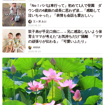
「No！パパは車行って」初めて1人で登園 ダ
ウン症の4歳娘の成長に思わず涙…「感動して
泣いちゃった」「表情も会話も愛おしい」
五ヶ瀬 あお
2026.08.10
双子弟が手足口病に…→兄に感染しないよう保
育士ママが考えた“お気持ちだけ”隔離 「ママ
の頑張りが伝わる」「可愛いふたり」
ANNA
2026.08.10