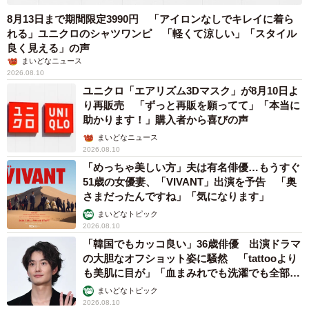
8月13日まで期間限定3990円 「アイロンなしでキレイに着ら
れる」ユニクロのシャツワンピ 「軽くて涼しい」「スタイル
良く見える」の声
まいどなニュース
2026.08.10
ユニクロ「エアリズム3Dマスク」が8月10日よ
り再販売 「ずっと再販を願ってて」「本当に
助かります！」購入者から喜びの声
まいどなニュース
2026.08.10
「めっちゃ美しい方」夫は有名俳優…もうすぐ
51歳の女優妻、「VIVANT」出演を予告 「奥
さまだったんですね」「気になります」
まいどなトピック
2026.08.10
「韓国でもカッコ良い」36歳俳優 出演ドラマ
の大胆なオフショット姿に騒然 「tattooより
も美肌に目が」「血まみれでも洗濯でも全部か
っこいい」
まいどなトピック
2026.08.10