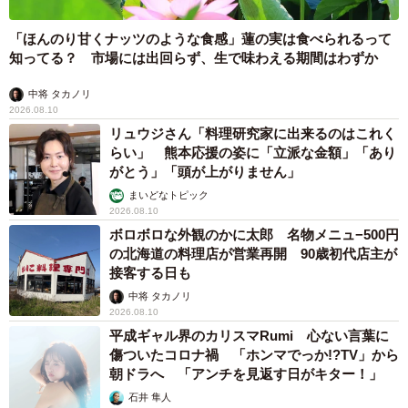
「ほんのり甘くナッツのような食感」蓮の実は食べられるって
知ってる？ 市場には出回らず、生で味わえる期間はわずか
中将 タカノリ
2026.08.10
リュウジさん「料理研究家に出来るのはこれく
らい」 熊本応援の姿に「立派な金額」「あり
がとう」「頭が上がりません」
まいどなトピック
2026.08.10
ボロボロな外観のかに太郎 名物メニュ−500円
の北海道の料理店が営業再開 90歳初代店主が
接客する日も
中将 タカノリ
2026.08.10
平成ギャル界のカリスマRumi 心ない言葉に
傷ついたコロナ禍 「ホンマでっか!?TV」から
朝ドラへ 「アンチを見返す日がキター！」
石井 隼人