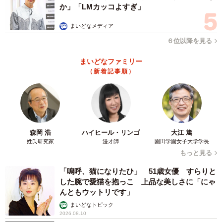
か」「LMカッコよすぎ」
まいどなメディア
６位以降を見る
まいどなファミリー
（新着記事順）
森岡 浩
ハイヒール・リンゴ
大江 篤
姓氏研究家
漫才師
園田学園女子大学学長
もっと見る
「嗚呼、猫になりたひ」 51歳女優 すらりと
した腕で愛猫を抱っこ 上品な美しさに「にゃ
んともウットリです」
まいどなトピック
2026.08.10