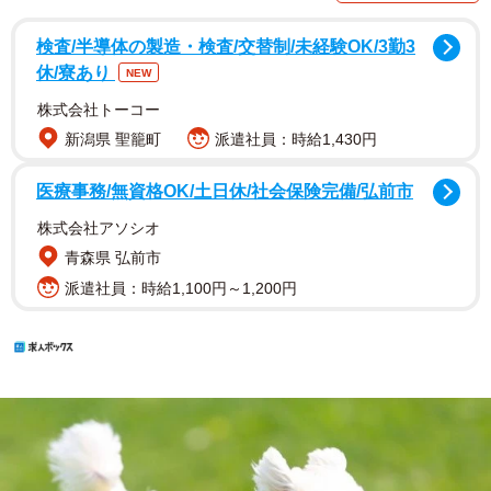
検査/半導体の製造・検査/交替制/未経験OK/3勤3
休/寮あり
NEW
株式会社トーコー
新潟県 聖籠町
派遣社員：時給1,430円
医療事務/無資格OK/土日休/社会保険完備/弘前市
株式会社アソシオ
青森県 弘前市
派遣社員：時給1,100円～1,200円