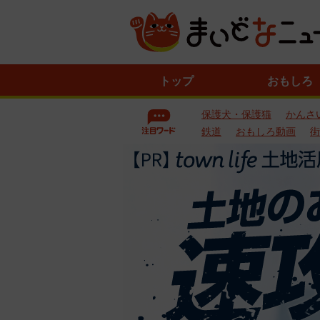
ニ
トップ
おもしろ
ュ
ー
保護犬・保護猫
かんさ
ス
一
鉄道
おもしろ動画
街
覧