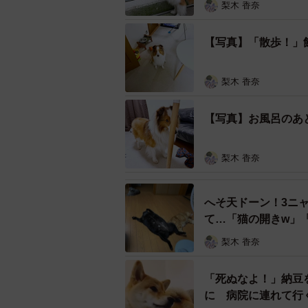
梨木 香奈
【写真】「散歩！」
梨木 香奈
【写真】お風呂のあ
梨木 香奈
へそ天ドーン！3ニ
て…「猫の開きw」
梨木 香奈
「死ぬなよ！」納豆
に 病院に連れて行