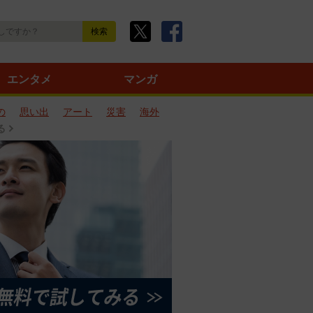
エンタメ
マンガ
の
思い出
アート
災害
海外
る