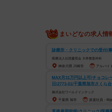
まいどなの求人情
診療所・クリニックでの受付/
医療法人社団慶晃会 大串整形外科
神奈川県 川崎市
アルバイト
MAX月31万円以上可/チョコレ
日/2773-01/千葉県旭市さくら台
株式会社ワールドインテック
千葉県 旭市
派遣社員：時給1
直接雇用前提/クリニック/医療