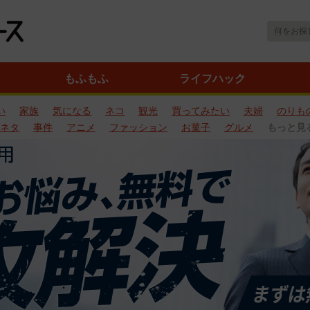
もふもふ
ライフハック
い
家族
気になる
ネコ
観光
買ってみたい
夫婦
のりも
ネタ
事件
アニメ
ファッション
お菓子
グルメ
もっと見