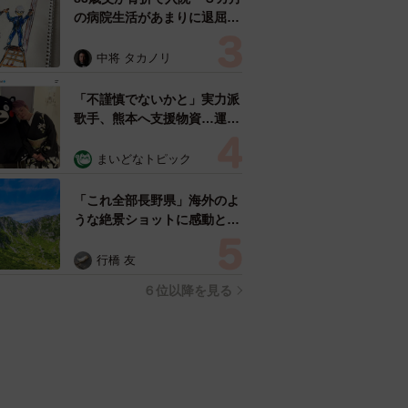
の病院生活があまりに退屈で
「画用紙と色鉛筆持ってこ
い！」→スケッチブックを見
中将 タカノリ
た家族が仰天「これ、売れま
すよ…」
「不謹慎でないかと」実力派
歌手、熊本へ支援物資…運搬
トラックの車体デザインにた
めらい 「痛いほど伝わる」
まいどなトピック
「行動され立派」
「これ全部長野県」海外のよ
うな絶景ショットに感動と反
響「離れてからいいところだ
ったんだって気づいた」
行橋 友
６位以降を見る