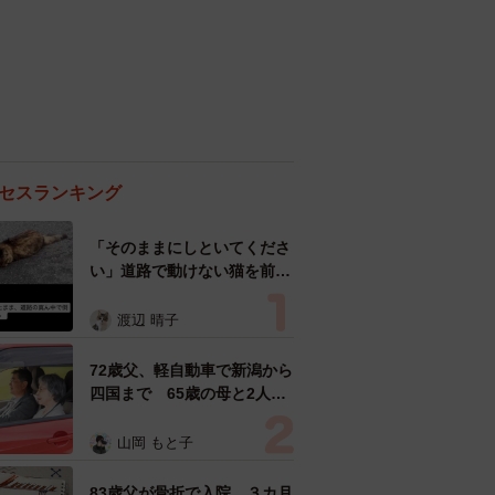
セスランキング
「そのままにしといてくださ
い」道路で動けない猫を前に
返された一言… 懸命に生き
ようとした4日間 「命の重
渡辺 晴子
さはみんな同じ」保護団体代
表の訴え
72歳父、軽自動車で新潟から
四国まで 65歳の母と2人で
3泊4日の旅 パーキングの休
憩まで分刻み… 「大学生で
山岡 もと子
も組まねえよ！」
83歳父が骨折で入院 ３カ月