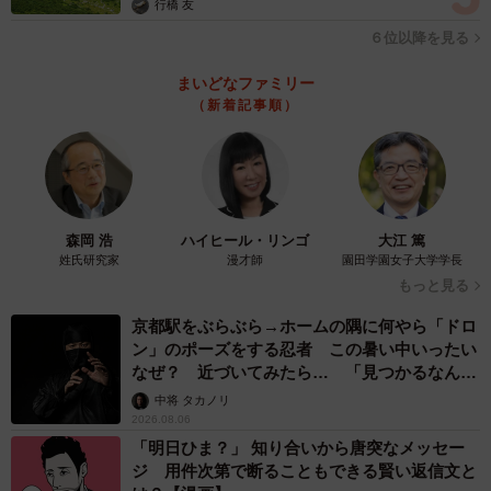
行橋 友
６位以降を見る
まいどなファミリー
（新着記事順）
森岡 浩
ハイヒール・リンゴ
大江 篤
姓氏研究家
漫才師
園田学園女子大学学長
もっと見る
京都駅をぶらぶら→ホームの隅に何やら「ドロ
ン」のポーズをする忍者 この暑い中いったい
なぜ？ 近づいてみたら… 「見つかるなんて
未熟」
中将 タカノリ
2026.08.06
「明日ひま？」 知り合いから唐突なメッセー
ジ 用件次第で断ることもできる賢い返信文と