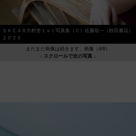
ＳＫＥ４８大村杏１ｓｔ写真集（Ｃ）佐藤佑一（秋田書店）
２０２５
まだまだ画像は続きます。画像（4/8）
↓ スクロールで次の写真 ↓