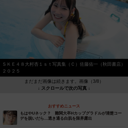
ＳＫＥ４８大村杏１ｓｔ写真集（Ｃ）佐藤佑一（秋田書店）
２０２５
まだまだ画像は続きます。画像（3/8）
↓ スクロールで次の写真 ↓
おすすめニュース
もはやUネック？ 難関大卒Hカップグラドルが清楚コー
デを脱いだら…透き通る白肌を限界露出