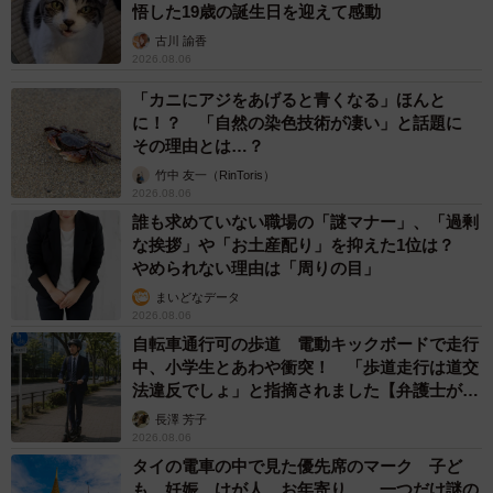
悟した19歳の誕生日を迎えて感動
古川 諭香
2026.08.06
「カニにアジをあげると青くなる」ほんと
に！？ 「自然の染色技術が凄い」と話題に
その理由とは…？
竹中 友一（RinToris）
2026.08.06
誰も求めていない職場の「謎マナー」、「過剰
な挨拶」や「お土産配り」を抑えた1位は？
やめられない理由は「周りの目」
まいどなデータ
2026.08.06
自転車通行可の歩道 電動キックボードで走行
中、小学生とあわや衝突！ 「歩道走行は道交
法違反でしょ」と指摘されました【弁護士が解
説】
長澤 芳子
2026.08.06
タイの電車の中で見た優先席のマーク 子ど
も、妊娠、けが人、お年寄り… 一つだけ謎の