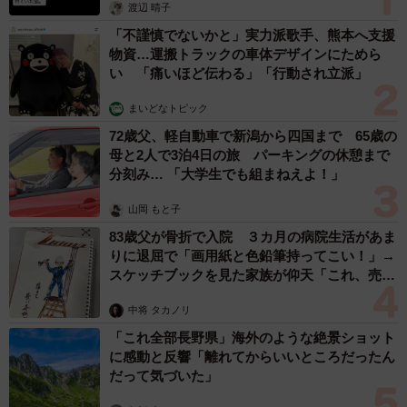
渡辺 晴子
「不謹慎でないかと」実力派歌手、熊本へ支援
物資…運搬トラックの車体デザインにためら
い 「痛いほど伝わる」「行動され立派」
まいどなトピック
72歳父、軽自動車で新潟から四国まで 65歳の
母と2人で3泊4日の旅 パーキングの休憩まで
分刻み… 「大学生でも組まねえよ！」
山岡 もと子
83歳父が骨折で入院 ３カ月の病院生活があま
りに退屈で「画用紙と色鉛筆持ってこい！」→
スケッチブックを見た家族が仰天「これ、売れ
ますよ…」
中将 タカノリ
「これ全部長野県」海外のような絶景ショット
に感動と反響「離れてからいいところだったん
だって気づいた」