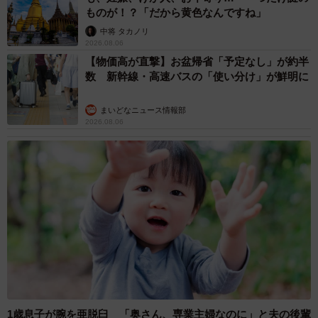
ものが！？「だから黄色なんですね」
中将 タカノリ
2026.08.06
【物価高が直撃】お盆帰省「予定なし」が約半
数 新幹線・高速バスの「使い分け」が鮮明に
まいどなニュース情報部
2026.08.06
1歳息子が腕を亜脱臼 「奥さん、専業主婦なのに」と夫の後輩