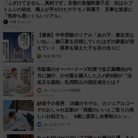
「ふざけてません…真剣です」京都の老舗和菓子店 次はカブ
トムシの幼虫 職人が手がけたゲテモノ和菓子 見事な造形に
「気持ち悪いくらいリアル」
中将 タカノリ
2026.08.05
【漫画】中学受験のリアル「あの子、最近見な
いね」…御三家を目指していたはずの家庭が消
えていく 限界を迎えた子を目の当りに
松波 穂乃圭
2026.08.05
市販薬のオーバードーズ対策で改正薬機法が5
月に施行、かぜ薬を購入した人の約6割が「法
改正を認知」乱用防止の指定成分とは？
まいどなニュース情報部
2026.08.05
紗栄子の長男 18歳のモデル、カジュアルコー
デのおしゃれ近影が「両親のいいとこ取りの美
しいお顔立ち」 9歳に渡英し全寮制カレッジ
で学ぶ
まいどなメディア
2026.08.05
たった50パーツのレゴで作った極小仏壇 ろう