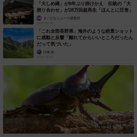
「大しめ縄」が8年ぶり掛けかえ 伝統の「大
撚り合わせ」が28万回超再生「ほんとに圧巻」
まいどなニュース調査部
2026.08.06
「これ全部長野県」海外のような絶景ショット
に感動と反響「離れてからいいところだったん
だって気づいた」
行橋 友
2026.08.06