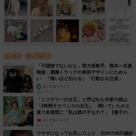
エンタメ
買ってみたい
「不謹慎でないかと」実力派歌手、熊本へ支援
物資…運搬トラックの車体デザインにためら
い 「痛いほど伝わる」「行動され立派」
まいどなトピック
2026.08.06
「ミステリーの女王」と呼ばれた作家の娘は
「2時間サスペンスの女王」 聞いていたのと
違う血液型に「私は誰の子なの？」【徹子の部
屋】
まいどなニュース
2026.08.06
ウサギになってお尻ふりふり 元NGT48川越紗