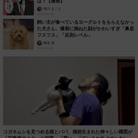
は？【漫画】
海川 まこと
2026.08.06
飼い主が食べているヨーグルトをもらえなかっ
た犬さん、爆裂に拗ねた顔がかわいすぎ「鼻息
フスフス」「反則レベル」
椎名 碧
2026.08.06
コガネムシを見つめる猫とパパ、偶然生まれた神々しい構図が