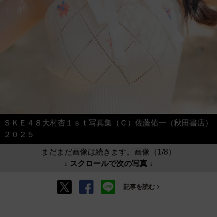
ＳＫＥ４８大村杏１ｓｔ写真集（Ｃ）佐藤佑一（秋田書店）
２０２５
まだまだ画像は続きます。画像（1/8）
↓ スクロールで次の写真 ↓
記事を読む