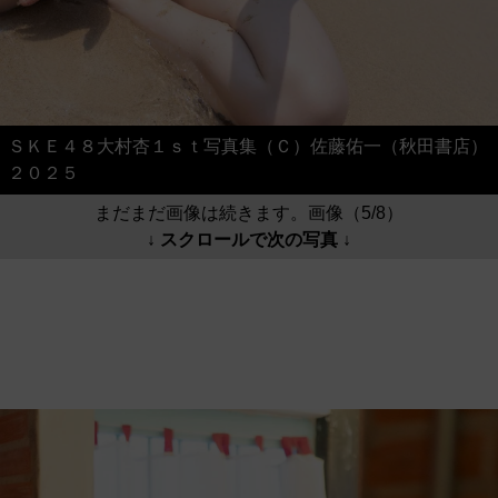
ＳＫＥ４８大村杏１ｓｔ写真集（Ｃ）佐藤佑一（秋田書店）
２０２５
まだまだ画像は続きます。画像（5/8）
↓ スクロールで次の写真 ↓