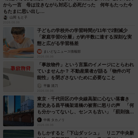
から一言 母は泣きながら対応し必死だった 何年もたった今
もたまに思い出し…
山岡 もと子
2026.08.06
子どもの学校外の学習時間が11年で2割減少
「家庭学習0分層」が約半数に達する深刻な実
態と広がる学習格差
まいどなニュース情報部
2026.08.06
「事故物件」という言葉のイメージにとらわれ
ていませんか？ 不動産業者が語る「物件の可
能性」を閉ざさないために必要なこと
平藤 清刀
2026.08.06
東京・千代田区の中央線高架に心ない落書き
歴史ある昌平橋架道橋の被害に怒りの声 「何
も分かってないし、センスも古い」「罰則強化
して」
中将 タカノリ
2026.08.06
もしかすると「下山ダッシュ」 リニア中央新