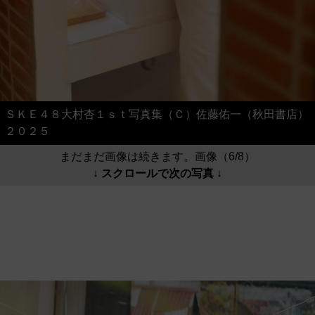
ＳＫＥ４８大村杏１ｓｔ写真集（Ｃ）佐藤佑一（秋田書店）
２０２５
まだまだ画像は続きます。画像（6/8）
↓ スクロールで次の写真 ↓