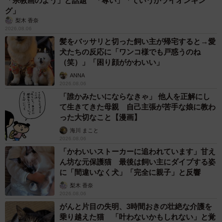
「宗教画のよう」と話題 「尊い」「ていうかライオンキン
グ」
梨木 香奈
2026.08.06
髪をバッサリと切った飼い主が帰宅すると→愛
犬たちの反応に「ワンコ様でも戸惑うのね
（笑）」「困り顔がかわいい」
ANNA
2026.08.06
「誰かみたいにならなきゃ」 他人を正解にし
て生きてきた母親 自己主張が苦手な娘に教わ
った大切なこと【漫画】
海川 まこと
2026.08.06
「かわいいストーカーに追われています」甘え
ん坊な元保護猫 最後は飼い主にダイブする姿
に「間違いなく犬」「完全に親子」と反響
梨木 香奈
2026.08.06
がんと片目の失明、3時間おきの壮絶な介護を
乗り越えた猫 「叶わないかもしれない」と覚