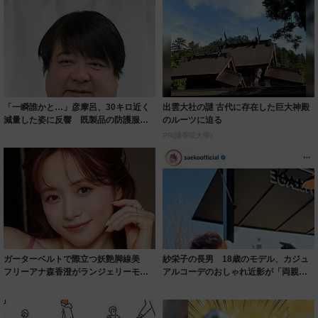
「一瞬誰かと…」彦摩呂、30キロ近く
出雲大社の謎 古代に存在した巨大神殿
減量した姿に反響 既製品の防護服が
のルーツに迫る
着られると...
PR(國學院大學)
ガーターベルトで際立つ妖艶脚線美
紗栄子の長男 18歳のモデル、カジュ
フリーアナ森香澄がランジェリーモデ
アルコーデのおしゃれ近影が「両親の
ルに ｢PE...
いいとこ取...