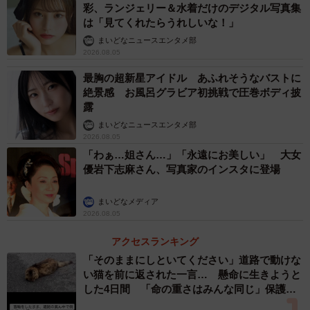
彩、ランジェリー＆水着だけのデジタル写真集
は「見てくれたらうれしいな！」
まいどなニュースエンタメ部
2026.08.05
最胸の超新星アイドル あふれそうなバストに
絶景感 お風呂グラビア初挑戦で圧巻ボディ披
露
まいどなニュースエンタメ部
2026.08.05
「わぁ…姐さん…」「永遠にお美しい」 大女
優岩下志麻さん、写真家のインスタに登場
まいどなメディア
2026.08.05
アクセスランキング
「そのままにしといてください」道路で動けな
い猫を前に返された一言… 懸命に生きようと
した4日間 「命の重さはみんな同じ」保護団
体代表の訴え