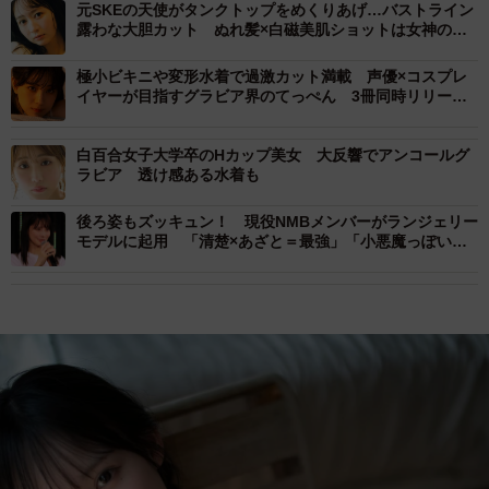
元SKEの天使がタンクトップをめくりあげ…バストライン
露わな大胆カット ぬれ髪×白磁美肌ショットは女神の極
致
極小ビキニや変形水着で過激カット満載 声優×コスプレ
イヤーが目指すグラビア界のてっぺん 3冊同時リリー
ス
白百合女子大学卒のHカップ美女 大反響でアンコールグ
ラビア 透け感ある水着も
後ろ姿もズッキュン！ 現役NMBメンバーがランジェリー
モデルに起用 「清楚×あざと＝最強」「小悪魔っぽい甘
辛MIX」な新作