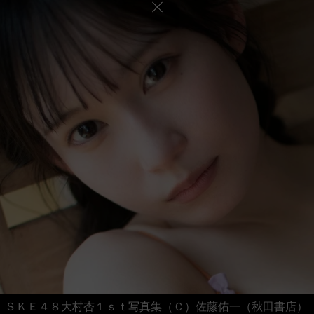
ＳＫＥ４８大村杏１ｓｔ写真集（Ｃ）佐藤佑一（秋田書店）