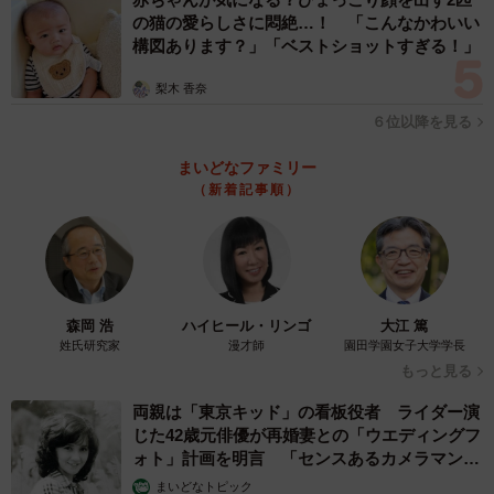
の猫の愛らしさに悶絶…！ 「こんなかわいい
構図あります？」「ベストショットすぎる！」
梨木 香奈
６位以降を見る
まいどなファミリー
（新着記事順）
森岡 浩
ハイヒール・リンゴ
大江 篤
姓氏研究家
漫才師
園田学園女子大学学長
もっと見る
両親は「東京キッド」の看板役者 ライダー演
じた42歳元俳優が再婚妻との「ウエディングフ
ォト」計画を明言 「センスあるカメラマン求
む」
まいどなトピック