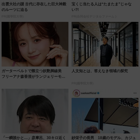
出雲大社の謎 古代に存在した巨大神殿
宝くじ当たる人は“たまたま”じゃな
のルーツに迫る
い?!
PR(國學院大學)
PR(合同会社デジタルファーム )
ガーターベルトで際立つ妖艶脚線美
人文知とは、答えなき領域の探究
フリーアナ森香澄がランジェリーモデ
ルに ｢PE...
PR(國學院大學)
「一瞬誰かと…」彦摩呂、30キロ近く
紗栄子の長男 18歳のモデル、カジュ