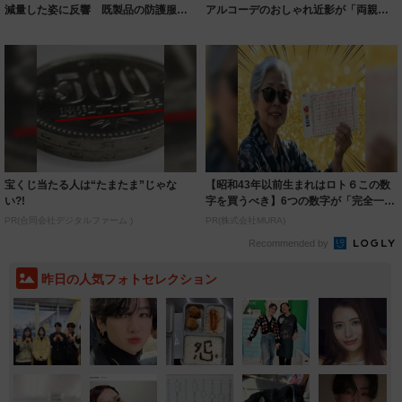
減量した姿に反響 既製品の防護服が
アルコーデのおしゃれ近影が「両親の
着られると...
いいとこ取...
宝くじ当たる人は“たまたま”じゃな
【昭和43年以前生まれはロト６この数
い?!
字を買うべき】6つの数字が「完全一
致」する方...
PR(合同会社デジタルファーム )
PR(株式会社MURA)
Recommended by
昨日の人気フォトセレクション