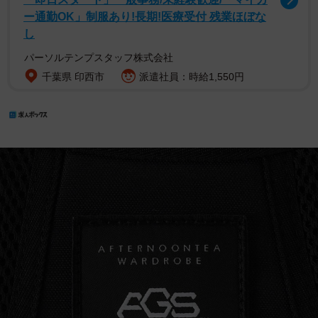
ー通勤OK」制服あり!長期!医療受付 残業ほぼな
し
パーソルテンプスタッフ株式会社
千葉県 印西市
派遣社員：時給1,550円