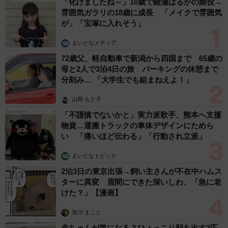
「化けましたね～」10歳で綾瀬はるかの娘役→
雰囲気ガラリの18歳に成長 「メイクで雰囲気
が」「宝塚に入れそう」
まいどなメディア
72歳父、軽自動車で新潟から四国まで 65歳の
母と2人で3泊4日の旅 パーキングの休憩まで
分刻み… 「大学生でも組まねえよ！」
山岡 もと子
「不謹慎でないかと」実力派歌手、熊本へ支援
物資…運搬トラックの車体デザインにためら
い 「痛いほど伝わる」「行動され立派」
まいどなトピック
2泊3日の東京出張→飼い主さんが不在中ハムス
ターに異変 眉間にできた深いしわ、「急に老
けた？」【漫画】
海川 まこと
赤ちゃんが気になる？ひょっこり顔を出す2匹