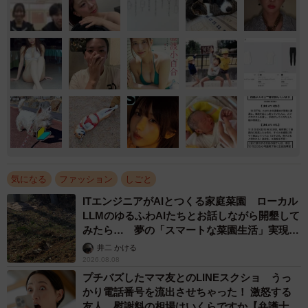
気になる
ファッション
しごと
ITエンジニアがAIとつくる家庭菜園 ローカル
LLMのゆるふわAIたちとお話しながら開墾して
みたら… 夢の「スマートな菜園生活」実現な
るか
井二 かける
2026.08.08
プチバズしたママ友とのLINEスクショ うっ
かり電話番号を流出させちゃった！ 激怒する
友人 慰謝料の相場はいくらですか【弁護士が