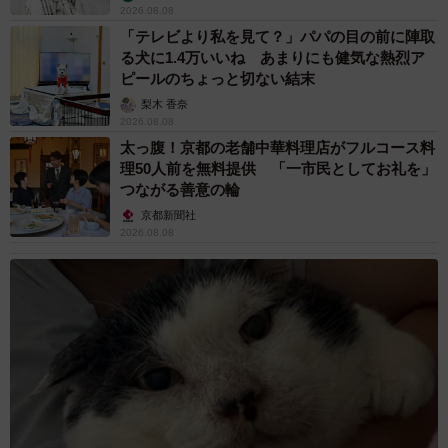
2026.08.08
「テレビより私を見て？」パパの目の前に陣取
る犬に1.4万いいね あまりにも健気な熱烈ア
ピールのちょっと切ない結末
梨木 香奈
2026.08.08
太っ腹！京都の老舗中華料理店がフルコース料
理50人前を無料提供 「一市民としてお礼を」
つながる善意の輪
京都新聞社
2026.08.08