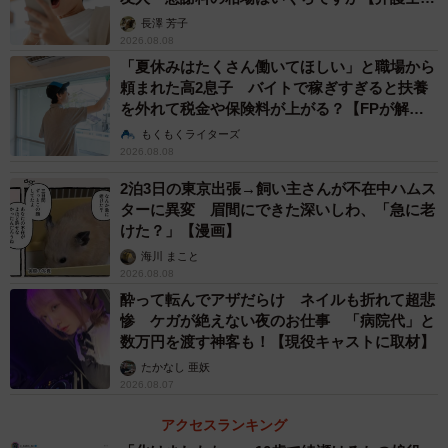
解説】
長澤 芳子
2026.08.08
「夏休みはたくさん働いてほしい」と職場から
頼まれた高2息子 バイトで稼ぎすぎると扶養
を外れて税金や保険料が上がる？【FPが解
説】
もくもくライターズ
2026.08.08
2泊3日の東京出張→飼い主さんが不在中ハムス
ターに異変 眉間にできた深いしわ、「急に老
けた？」【漫画】
海川 まこと
2026.08.08
酔って転んでアザだらけ ネイルも折れて超悲
惨 ケガが絶えない夜のお仕事 「病院代」と
数万円を渡す神客も！【現役キャストに取材】
たかなし 亜妖
2026.08.07
アクセスランキング