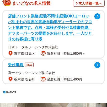
まいどなの求人情報
求人情報一覧へ
店舗フロント業務/経験不問/未経験OK/ヨーロッ
パ生まれの世界的高級自動車ディーラーでのフロ
ント業務です。点検・車検の受付や見積書作成、
アフターパーツの提案をお任せします。一人ひと
りのお客様に寄り添
日研トータルソーシング株式会社
東京都 目黒区
派遣社員：時給1,950円～
受付事務
NEW
富士アウトソーシング株式会社
栃木県 塩谷町
派遣社員：時給1,400円