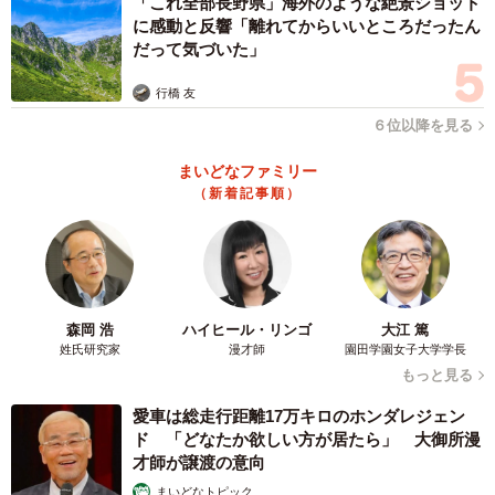
「これ全部長野県」海外のような絶景ショット
に感動と反響「離れてからいいところだったん
だって気づいた」
行橋 友
６位以降を見る
まいどなファミリー
（新着記事順）
森岡 浩
ハイヒール・リンゴ
大江 篤
姓氏研究家
漫才師
園田学園女子大学学長
もっと見る
愛車は総走行距離17万キロのホンダレジェン
ド 「どなたか欲しい方が居たら」 大御所漫
才師が譲渡の意向
まいどなトピック