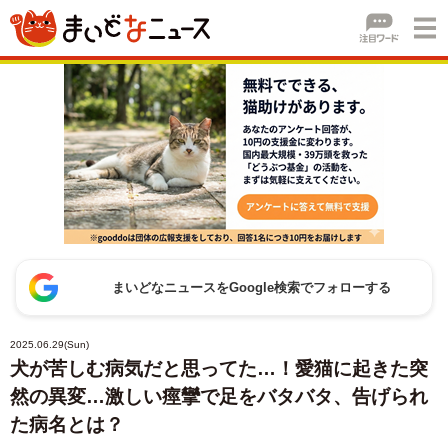
まいどなニュースをGoogle検索でフォローする
2025.06.29(Sun)
犬が苦しむ病気だと思ってた…！愛猫に起きた突
然の異変…激しい痙攣で足をバタバタ、告げられ
た病名とは？