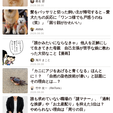
椎名 碧
2026.08.06
髪をバッサリと切った飼い主が帰宅すると→愛
犬たちの反応に「ワンコ様でも戸惑うのね
（笑）」「困り顔がかわいい」
ANNA
2026.08.06
「誰かみたいにならなきゃ」 他人を正解にし
て生きてきた母親 自己主張が苦手な娘に教わ
った大切なこと【漫画】
海川 まこと
2026.08.06
「カニにアジをあげると青くなる」ほんと
に！？ 「自然の染色技術が凄い」と話題に
その理由とは…？
竹中 友一（RinToris）
2026.08.06
誰も求めていない職場の「謎マナー」、「過剰
な挨拶」や「お土産配り」を抑えた1位は？
やめられない理由は「周りの目」