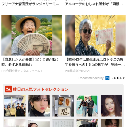
フリーアナ森香澄がランジェリーモデ
アルコーデのおしゃれ近影が「両親の
ルに ｢PE...
いいとこ取...
【当選した人が暴露】宝くじ運が動く
【昭和43年以前生まれはロト６この数
時、必ずある前触れ
字を買うべき】6つの数字が「完全一
致」する方...
PR(合同会社デジタルファーム )
PR(株式会社MURA)
Recommended by
昨日の人気フォトセレクション