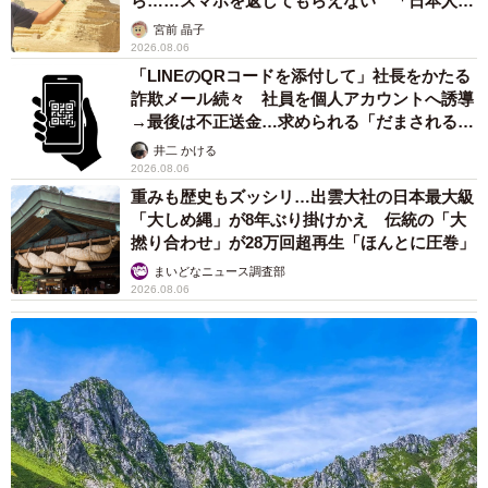
ら……スマホを返してもらえない 「日本人は
カモ代表かも」「私は6時間で3万円払った」
宮前 晶子
2026.08.06
「LINEのQRコードを添付して」社長をかたる
詐欺メール続々 社員を個人アカウントへ誘導
→最後は不正送金…求められる「だまされる前
提」の対策
井二 かける
2026.08.06
重みも歴史もズッシリ…出雲大社の日本最大級
「大しめ縄」が8年ぶり掛けかえ 伝統の「大
撚り合わせ」が28万回超再生「ほんとに圧巻」
まいどなニュース調査部
2026.08.06