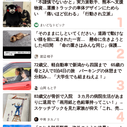
「不謹慎でないかと」実力派歌手、熊本へ支援
物資…運搬トラックの車体デザインにためら
い 「痛いほど伝わる」「行動され立派」
まいどなトピック
「そのままにしといてください」道路で動けな
い猫を前に返された一言… 懸命に生きようと
した4日間 「命の重さはみんな同じ」保護団
体代表の訴え
渡辺 晴子
72歳父、軽自動車で新潟から四国まで 65歳の
母と2人で3泊4日の旅 パーキングの休憩まで
分刻み… 「大学生でも組まねえよ！」
山岡 もと子
83歳父が骨折で入院 ３カ月の病院生活があま
りに退屈で「画用紙と色鉛筆持ってこい！」→
スケッチブックを見た家族が仰天「これ、売れ
ますよ…」
中将 タカノリ