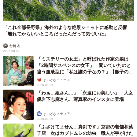
「これ全部長野県」海外のような絶景ショットに感動と反響
「離れてからいいところだったんだって気づいた」
行橋 友
2026.08.06
「ミステリーの女王」と呼ばれた作家の娘は
「2時間サスペンスの女王」 聞いていたのと
違う血液型に「私は誰の子なの？」【徹子の部
屋】
まいどなニュース
2026.08.06
「わぁ…姐さん…」「永遠にお美しい」 大女
優岩下志麻さん、写真家のインスタに登場
まいどなメディア
2026.08.05
「ふざけてません…真剣です」京都の老舗和菓
子店 次はカブトムシの幼虫 職人が手がけた