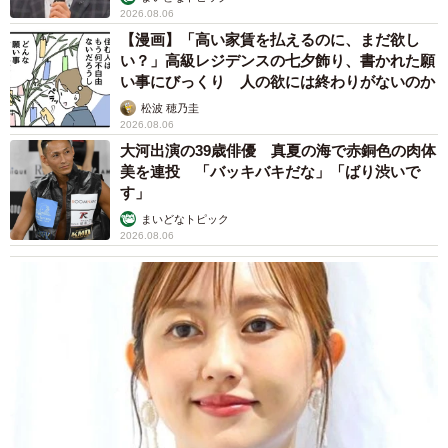
2026.08.06
【漫画】「高い家賃を払えるのに、まだ欲し
い？」高級レジデンスの七夕飾り、書かれた願
い事にびっくり 人の欲には終わりがないのか
松波 穂乃圭
2026.08.06
大河出演の39歳俳優 真夏の海で赤銅色の肉体
美を連投 「バッキバキだな」「ばり渋いで
す」
まいどなトピック
2026.08.06