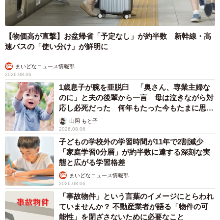
【物価高が直撃】お盆帰省「予定なし」が約半数 新幹線・高
速バスの「使い分け」が鮮明に
まいどなニュース情報部
2026.08.06
1歳息子が腕を亜脱臼 「奥さん、専業主婦な
のに」と夫の後輩から一言 母は泣きながら対
応し必死だった 何年もたった今もたまに思い
出し…
山岡 もと子
2026.08.06
子どもの学校外の学習時間が11年で2割減少
「家庭学習0分層」が約半数に達する深刻な実
態と広がる学習格差
まいどなニュース情報部
2026.08.06
「事故物件」という言葉のイメージにとらわれ
ていませんか？ 不動産業者が語る「物件の可
能性」を閉ざさないために必要なこと