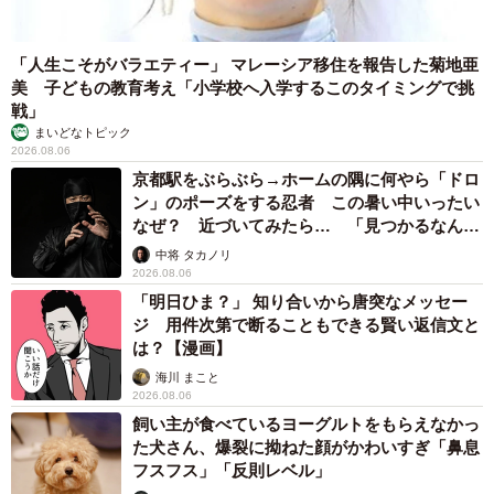
「人生こそがバラエティー」 マレーシア移住を報告した菊地亜
美 子どもの教育考え「小学校へ入学するこのタイミングで挑
戦」
まいどなトピック
2026.08.06
京都駅をぶらぶら→ホームの隅に何やら「ドロ
ン」のポーズをする忍者 この暑い中いったい
なぜ？ 近づいてみたら… 「見つかるなんて
未熟」
中将 タカノリ
2026.08.06
「明日ひま？」 知り合いから唐突なメッセー
ジ 用件次第で断ることもできる賢い返信文と
は？【漫画】
海川 まこと
2026.08.06
飼い主が食べているヨーグルトをもらえなかっ
た犬さん、爆裂に拗ねた顔がかわいすぎ「鼻息
フスフス」「反則レベル」