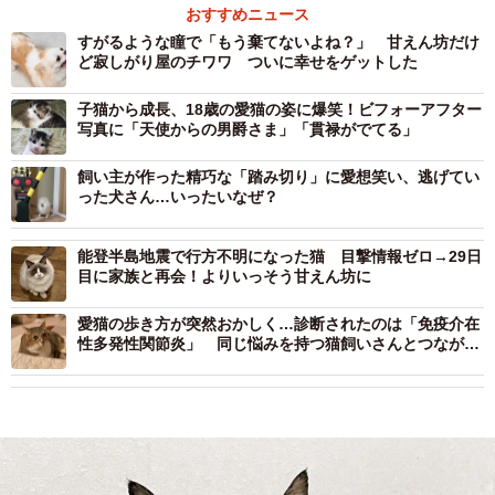
おすすめニュース
すがるような瞳で「もう棄てないよね？」 甘えん坊だけ
ど寂しがり屋のチワワ ついに幸せをゲットした
子猫から成長、18歳の愛猫の姿に爆笑！ビフォーアフター
写真に「天使からの男爵さま」「貫禄がでてる」
飼い主が作った精巧な「踏み切り」に愛想笑い、逃げてい
った犬さん…いったいなぜ？
能登半島地震で行方不明になった猫 目撃情報ゼロ→29日
目に家族と再会！よりいっそう甘えん坊に
愛猫の歩き方が突然おかしく…診断されたのは「免疫介在
性多発性関節炎」 同じ悩みを持つ猫飼いさんとつながる
ためにSNSで発信