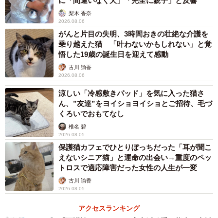
に「間違いなく犬」「完全に親子」と反響
梨木 香奈
2026.08.06
がんと片目の失明、3時間おきの壮絶な介護を
乗り越えた猫 「叶わないかもしれない」と覚
悟した19歳の誕生日を迎えて感動
古川 諭香
2026.08.06
涼しい「冷感敷きパッド」を気に入った猫さ
ん、”友達”をヨイショヨイショとご招待、毛づ
くろいでおもてなし
椎名 碧
2026.08.05
保護猫カフェでひとりぼっちだった「耳が聞こ
えないシニア猫」と運命の出会い→重度のペッ
トロスで適応障害だった女性の人生が一変
古川 諭香
2026.08.05
アクセスランキング