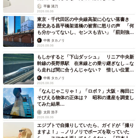
平藤 清刀
2026.08.06
東京・千代田区の中央線高架に心ない落書き
歴史ある昌平橋架道橋の被害に怒りの声 「何
も分かってないし、センスも古い」「罰則強化
して」
中将 タカノリ
2026.08.06
もしかすると「下山ダッシュ」 リニア中央新
幹線の長野県駅 在来線との乗り継ぎなし→な
ら走れば間に合うんじゃない？ 惜しい位置関
係が反響
中将 タカノリ
2026.08.06
「なんじゃこりゃ！」「ロボ？」大阪・梅田に
そびえる物体の正体は？ 昭和の遺産を調査し
てみた結果…
太田 浩子
2026.08.06
エジプトで自撮りしていたら、ガイドが「撮り
ますよ！」→ノリノリでポーズを取っていた