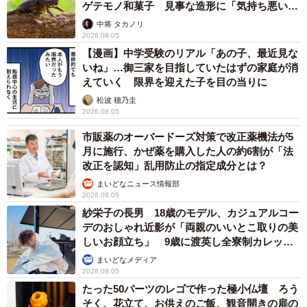
ゲテモノ和菓子 見事な造形に「気持ち悪いく
らいリアル」
中将 タカノリ
2026.08.05
【漫画】中学受験のリアル「あの子、最近見な
いね」…御三家を目指していたはずの家庭が消
えていく 限界を迎えた子を目の当りに
松波 穂乃圭
2026.08.05
市販薬のオーバードーズ対策で改正薬機法が5
月に施行、かぜ薬を購入した人の約6割が「法
改正を認知」乱用防止の指定成分とは？
まいどなニュース情報部
2026.08.05
紗栄子の長男 18歳のモデル、カジュアルコー
デのおしゃれ近影が「両親のいいとこ取りの美
しいお顔立ち」 9歳に渡英し全寮制カレッジ
で学ぶ
まいどなメディア
2026.08.05
たった50パーツのレゴで作った極小仏壇 ろう
そく、花立て、お供えのご飯、観音開きの扉の