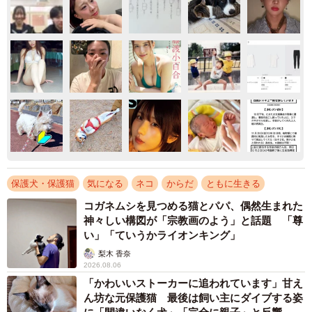
保護犬・保護猫
気になる
ネコ
からだ
ともに生きる
コガネムシを見つめる猫とパパ、偶然生まれた
神々しい構図が「宗教画のよう」と話題 「尊
い」「ていうかライオンキング」
梨木 香奈
2026.08.06
「かわいいストーカーに追われています」甘え
ん坊な元保護猫 最後は飼い主にダイブする姿