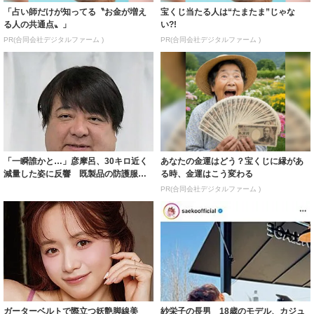
「占い師だけが知ってる〝お金が増え
宝くじ当たる人は“たまたま”じゃな
る人の共通点〟」
い?!
PR(合同会社デジタルファーム )
PR(合同会社デジタルファーム )
「一瞬誰かと…」彦摩呂、30キロ近く
あなたの金運はどう？宝くじに縁があ
減量した姿に反響 既製品の防護服が
る時、金運はこう変わる
着られると...
PR(合同会社デジタルファーム )
ガーターベルトで際立つ妖艶脚線美
紗栄子の長男 18歳のモデル、カジュ