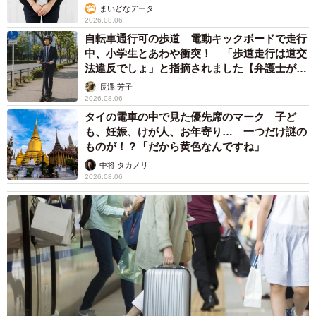
まいどなデータ
2026.08.06
自転車通行可の歩道 電動キックボードで走行
中、小学生とあわや衝突！ 「歩道走行は道交
法違反でしょ」と指摘されました【弁護士が解
説】
長澤 芳子
2026.08.06
タイの電車の中で見た優先席のマーク 子ど
も、妊娠、けが人、お年寄り… 一つだけ謎の
ものが！？「だから黄色なんですね」
中将 タカノリ
2026.08.06