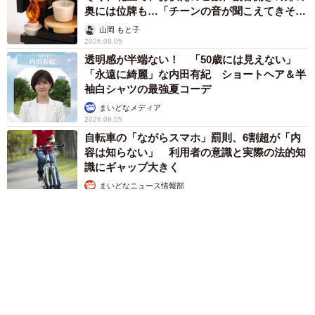
奥には位牌も…「チーンの音が聞こえてきそ
う」
山岡 もと子
2026.08.05
透明感が半端ない！ 「50歳には見えない」
「永遠に綺麗」な内田有紀 ショートヘア＆半
袖白シャツの最強夏コーデ
まいどなメディア
2026.08.05
自転車の「ながらスマホ」罰則、6割超が「内
容は知らない」 利用者の意識と実際の法的知
識にギャップ大きく
まいどなニュース情報部
2026.08.05