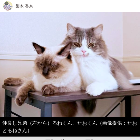
梨木 香奈
仲良し兄弟（左から）るねくん、たおくん（画像提供：たお
とるねさん）