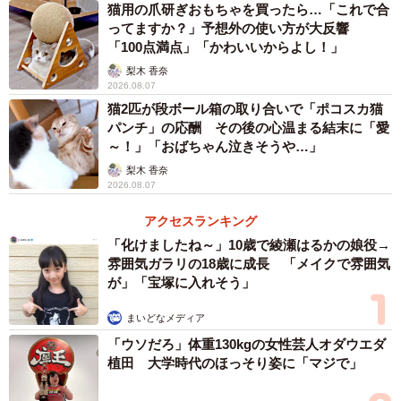
猫用の爪研ぎおもちゃを買ったら…「これで合
ってますか？」予想外の使い方が大反響
「100点満点」「かわいいからよし！」
梨木 香奈
2026.08.07
猫2匹が段ボール箱の取り合いで「ポコスカ猫
パンチ」の応酬 その後の心温まる結末に「愛
～！」「おばちゃん泣きそうや…」
梨木 香奈
2026.08.07
アクセスランキング
「化けましたね～」10歳で綾瀬はるかの娘役→
雰囲気ガラリの18歳に成長 「メイクで雰囲気
が」「宝塚に入れそう」
まいどなメディア
「ウソだろ」体重130kgの女性芸人オダウエダ
植田 大学時代のほっそり姿に「マジで」