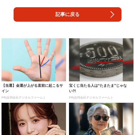
記事に戻る
【当選】金運が上がる直前に起こるサ
宝くじ当たる人は“たまたま”じゃな
イン
い?!
PR(合同会社デジタルファーム )
PR(合同会社デジタルファーム )