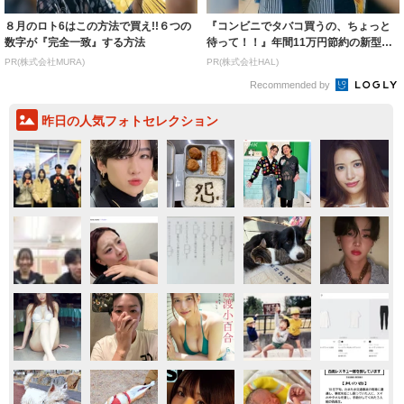
８月のロト6はこの方法で買え!!６つの
『コンビニでタバコ買うの、ちょっと
数字が『完全一致』する方法
待って！！』年間11万円節約の新型タ
バコ
PR(株式会社MURA)
PR(株式会社HAL)
Recommended by
昨日の人気フォトセレクション