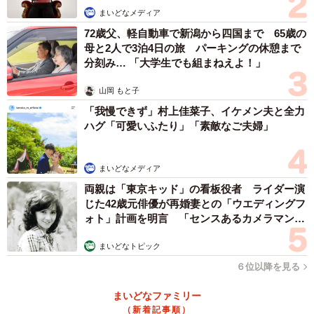
まいどなメディア
72歳父、軽自動車で新潟から四国まで 65歳の
母と2人で3泊4日の旅 パーキングの休憩まで
分刻み… 「大学生でも組まねえよ！」
山岡 もと子
「我慢できず」村上佳菜子、イケメン夫と全力
ハグ「可愛いふたり」「素敵なご夫婦」
まいどなメディア
両親は「東京キッド」の看板役者 ライダー演
じた42歳元俳優が再婚妻との「ウエディングフ
ォト」計画を明言 「センスあるカメラマン求
む」
まいどなトピック
６位以降を見る
まいどなファミリー
（新着記事順）