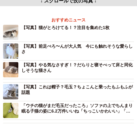
↓ スクロールで次の写真 ↓
おすすめニュース
【写真】猫がとろけてる！？注目を集めた1枚
【写真】前足ぺろ〜んが大人気 今にも触れそうな愛らし
さ
【写真】やる気なさすぎ！？だらりと寝そべって床と同化
しそうな猫さん
【写真】これは帽子？毛玉？ちょこんと乗ったもふもふが
話題
「ウチの猫がまだ毛玉だったころ」ソファの上でちんまり
眠る子猫の姿に6.2万件いいね「ちっこいかわいい」「未
来はデカい毛玉だよきっと」