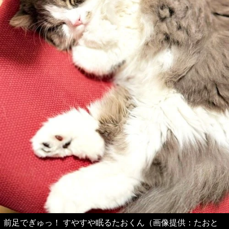
前足でぎゅっ！ すやすや眠るたおくん（画像提供：たおと