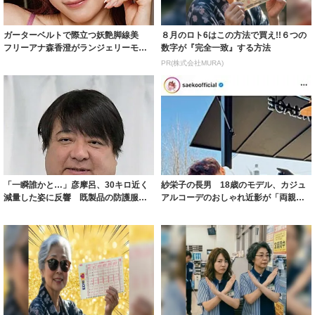
ガーターベルトで際立つ妖艶脚線美
８月のロト6はこの方法で買え!!６つの
フリーアナ森香澄がランジェリーモデ
数字が『完全一致』する方法
ルに ｢PE...
PR(株式会社MURA)
「一瞬誰かと…」彦摩呂、30キロ近く
紗栄子の長男 18歳のモデル、カジュ
減量した姿に反響 既製品の防護服が
アルコーデのおしゃれ近影が「両親の
着られると...
いいとこ取...