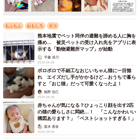
もふもふ
おもしろ
ネコ
熊本地震でペット同伴の避難を諦める人に胸を
痛め… 被災ペットの受け入れ先をアプリに表
示する「動物避難所マップ」が始動
平藤 清刀
2026.08.08
ボロボロで不細工なおじいちゃん猫に一目惚
れ エイズだし手がかかるけど…おうちで暮ら
すと「おじ猫」だって可愛くなったよ！
鶴野 浩己
2026.08.08
赤ちゃんが気になる？ひょっこり顔を出す2匹
の猫の愛らしさに悶絶…！ 「こんなかわいい
構図あります？」「ベストショットすぎる！」
梨木 香奈
2026.08.08