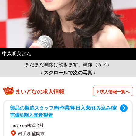
中森明菜さん
まだまだ画像は続きます。画像（2/14）
↓ スクロールで次の写真 ↓
まいどなの求人情報
求人情報一覧へ
部品の製造スタッフ/軽作業/即日入寮/住み込み/寮
完備/8割入寮希望者
move on株式会社
岩手県 盛岡市