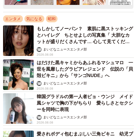
エンタメ
気になる
昭和
もしかしてノーパン？ 素肌に黒ストッキング
とハイレグ ちとせよしの写真集「 大胆なカ
ットが盛りだくさんです… 心して見てくださ
い」
まいどなニュースエンタメ部
2026.08.08
はだけた黒キャミからあふれるマシュマロ 一
世を風靡したグラビアレジェンド 伝説の「貝
殻ビキニ」から「サンゴNUDE」へ
まいどなニュースエンタメ部
2026.08.08
韓国グラドルの第一人者ピョ・ウンジ メイド
風シャツで胸の下がちらり 愛らしさとセクシ
ーを同時に表現
まいどなニュースエンタメ部
2026.08.08
愛されボディ包むまぶしい三角ビキニ 幼児プ