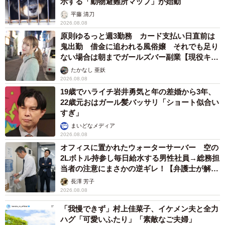
示する「動物避難所マップ」が始動
平藤 清刀
2026.08.08
原則ゆるっと週3勤務 カード支払い日直前は
鬼出勤 借金に追われる風俗嬢 それでも足り
ない場合は朝までガールズバー副業【現役キャ
ストに取材】
たかなし 亜妖
2026.08.08
19歳でハライチ岩井勇気と年の差婚から3年、
22歳元おはガール髪バッサリ「ショート似合い
すぎ」
まいどなメディア
2026.08.08
オフィスに置かれたウォーターサーバー 空の
2Lボトル持参し毎日給水する男性社員→総務担
当者の注意にまさかの逆ギレ！【弁護士が解
説】
長澤 芳子
2026.08.08
「我慢できず」村上佳菜子、イケメン夫と全力
ハグ「可愛いふたり」「素敵なご夫婦」