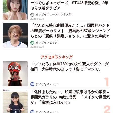
ールでむぎゅっポーズ STU48甲斐心愛、2年
ぶり水着グラビア
まいどなニュースエンタメ部
2026.08.08
「だんだん時代劇俳優みたく…」国民的バンド
の55歳ボーカリスト 競馬界の57歳レジェンド
らとの「夏祭り満喫ショット」に驚きの声続々
まいどなトピック
2026.08.08
アクセスランキング
「ウソだろ」体重130kgの女性芸人オダウエダ
植田 大学時代のほっそり姿に「マジで」
まいどなメディア
「化けましたね～」10歳で綾瀬はるかの娘役→
雰囲気ガラリの18歳に成長 「メイクで雰囲気
が」「宝塚に入れそう」
まいどなメディア