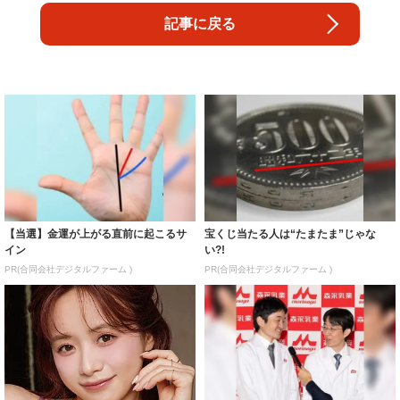
記事に戻る
【当選】金運が上がる直前に起こるサ
宝くじ当たる人は“たまたま”じゃな
イン
い?!
PR(合同会社デジタルファーム )
PR(合同会社デジタルファーム )