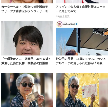
ガーターベルトで際立つ妖艶脚線美
アマゾンで大人気！血圧対策はコーヒ
フリーアナ森香澄がランジェリーモデ
ーに足してみて
ルに ｢PE...
PR(森永乳業)
「一瞬誰かと…」彦摩呂、30キロ近く
紗栄子の長男 18歳のモデル、カジュ
減量した姿に反響 既製品の防護服が
アルコーデのおしゃれ近影が「両親の
着られると...
いいとこ取...