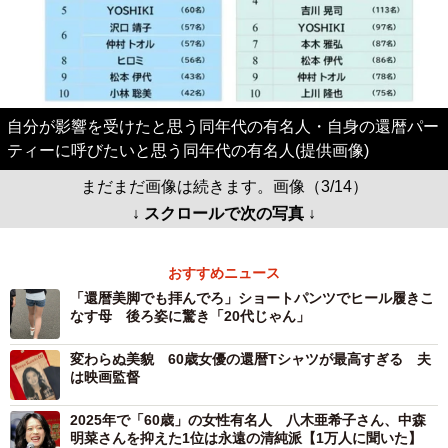
自分が影響を受けたと思う同年代の有名人・自身の還暦パー
ティーに呼びたいと思う同年代の有名人(提供画像)
まだまだ画像は続きます。画像（3/14）
↓ スクロールで次の写真 ↓
おすすめニュース
「還暦美脚でも拝んでろ」ショートパンツでヒール履きこ
なす母 後ろ姿に驚き「20代じゃん」
変わらぬ美貌 60歳女優の還暦Tシャツが最高すぎる 夫
は映画監督
2025年で「60歳」の女性有名人 八木亜希子さん、中森
明菜さんを抑えた1位は永遠の清純派【1万人に聞いた】