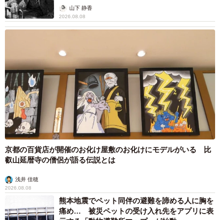
から】
山下 静香
2026.08.08
京都の百貨店が開催のお化け屋敷のお化けにモデルがいる 比
叡山延暦寺の僧侶が語る伝説とは
浅井 佳穂
2026.08.08
熊本地震でペット同伴の避難を諦める人に胸を
痛め… 被災ペットの受け入れ先をアプリに表