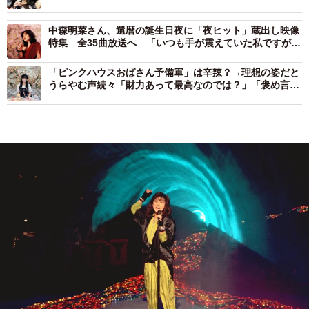
中森明菜さん、還暦の誕生日夜に「夜ヒット」蔵出し映像
特集 全35曲放送へ 「いつも手が震えていた私ですが…
それも見どころかと思います」
「ピンクハウスおばさん予備軍」は辛辣？→理想の姿だと
うらやむ声続々「財力あって最高なのでは？」「褒め言
葉！」