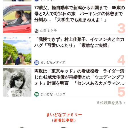
72歳父、軽自動車で新潟から四国まで 65歳の
母と2人で3泊4日の旅 パーキングの休憩まで
分刻み… 「大学生でも組まねえよ！」
山岡 もと子
「我慢できず」村上佳菜子、イケメン夫と全力
ハグ「可愛いふたり」「素敵なご夫婦」
まいどなメディア
両親は「東京キッド」の看板役者 ライダー演
じた42歳元俳優が再婚妻との「ウエディングフ
ォト」計画を明言 「センスあるカメラマン求
む」
まいどなトピック
６位以降を見る
まいどなファミリー
（新着記事順）