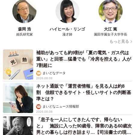
森岡 浩
ハイヒール・リンゴ
大江 篤
姓氏研究家
漫才師
園田学園女子大学学長
もっと見る
補助があっても約9割が「夏の電気・ガス代は
重い」と回答…猛暑でも「冷房を控える」人が
7割超に
まいどなデータ
2026.08.08
ネット通販で「運営者情報」を見る人は約8
割 信頼できるサイト・怪しいサイトの判断基
準とは？
まいどなニュース情報部
2026.08.08
「息子を一人にしてきたんです、帰らない
と」 施設に入った90歳母、障害のある60歳次
男との暮らしは行き詰まり…【司法書士の現場