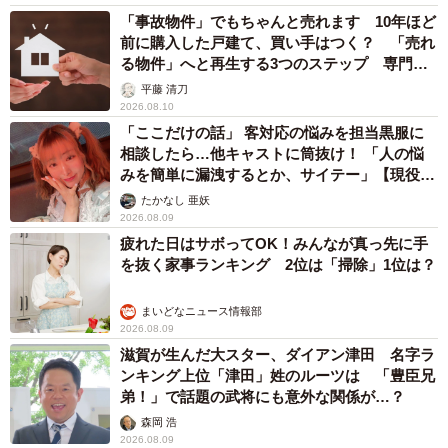
「事故物件」でもちゃんと売れます 10年ほど
前に購入した戸建て、買い手はつく？ 「売れ
る物件」へと再生する3つのステップ 専門家
が解説
平藤 清刀
2026.08.10
「ここだけの話」 客対応の悩みを担当黒服に
相談したら…他キャストに筒抜け！ 「人の悩
みを簡単に漏洩するとか、サイテー」【現役キ
ャストに取材】
たかなし 亜妖
2026.08.09
疲れた日はサボってOK！みんなが真っ先に手
を抜く家事ランキング 2位は「掃除」1位は？
まいどなニュース情報部
2026.08.09
滋賀が生んだ大スター、ダイアン津田 名字ラ
ンキング上位「津田」姓のルーツは 「豊臣兄
弟！」で話題の武将にも意外な関係が…？
森岡 浩
2026.08.09