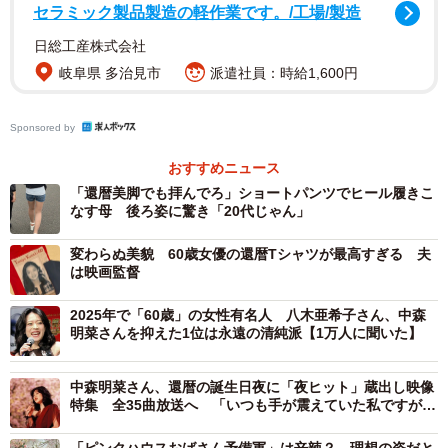
セラミック製品製造の軽作業です。/工場/製造
「自身が影響を受けたと思う同年代の有名人」と「自身の
日総工産株式会社
還暦パーティーに呼びたいと思う同年代の有名人」のいず
岐阜県 多治見市
派遣社員：時給1,600円
れの質問でも、1位に選ばれたのは中森明菜さん（296名／
293名）でした。
Sponsored by
おすすめニュース
「影響を受けた同年代の有名人」の2位は吉川晃司さん
「還暦美脚でも拝んでろ」ショートパンツでヒール履きこ
（121名）、3位はDREAMS COME TRUEの吉田美和さん
なす母 後ろ姿に驚き「20代じゃん」
（117名）、4位は本木雅弘さん（69名）、5位はX JAPAN
変わらぬ美貌 60歳女優の還暦Tシャツが最高すぎる 夫
のYOSHIKIさん（60名）となっています。
は映画監督
「還暦パーティーに呼びたい同年代の有名人」では、2位が
2025年で「60歳」の女性有名人 八木亜希子さん、中森
明菜さんを抑えた1位は永遠の清純派【1万人に聞いた】
吉田美和さん（167名）、3位がヒロミさん（117名）、同
率4位に沢口靖子さんと吉川晃司さん（113名）が入りまし
中森明菜さん、還暦の誕生日夜に「夜ヒット」蔵出し映像
た。なお、ヒロミさんは「影響を受けた同年代の有名人」
特集 全35曲放送へ 「いつも手が震えていた私ですが…
でも8位にランクインしています。
それも見どころかと思います」
「ピンクハウスおばさん予備軍」は辛辣？→理想の姿だと