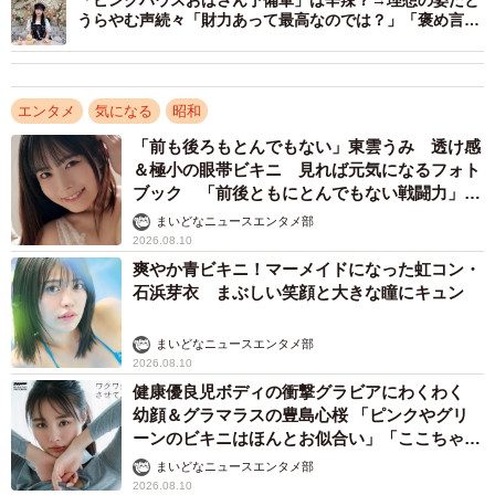
うらやむ声続々「財力あって最高なのでは？」「褒め言
中森明菜さんは両部門で2位以下に大差をつけており、今年
葉！」
還暦を迎える世代にとって、その存在感の大きさがうかが
えます。
エンタメ
気になる
昭和
「前も後ろもとんでもない」東雲うみ 透け感
【出典】
＆極小の眼帯ビキニ 見れば元気になるフォト
「プルデンシャル ジブラルタ ファイナンシャル生命保険株
ブック 「前後ともにとんでもない戦闘力」
式会社」「2025年の還暦人（かんれきびと）に関する調
「桃ダイナマイトがすごい」
まいどなニュースエンタメ部
査」
2026.08.10
爽やか青ビキニ！マーメイドになった虹コン・
https://www.pgf-life.co.jp/company/research/2025/001.html
石浜芽衣 まぶしい笑顔と大きな瞳にキュン
まいどなニュースエンタメ部
2026.08.10
健康優良児ボディの衝撃グラビアにわくわく
幼顔＆グラマラスの豊島心桜 「ピンクやグリ
ーンのビキニはほんとお似合い」「ここちゃん
天使 また可愛くなった」
まいどなニュースエンタメ部
2026.08.10