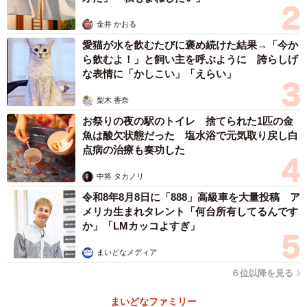
金井 かおる
愛猫が水を飲むたびに褒め続けた結果→「今か
ら飲むよ！」と飼い主を呼ぶように 誇らしげ
な表情に「かしこい」「えらい」
梨木 香奈
お祭りの夜の駅のトイレ 捨てられた1匹の金
魚は酸欠状態だった 塩水浴で元気取り戻し白
点病の治療も奏功した
中将 タカノリ
令和8年8月8日に「888」高級車を大量投稿 ア
メリカ生まれタレント「何台所有してるんです
か」「LMカッコよすぎ」
まいどなメディア
６位以降を見る
まいどなファミリー