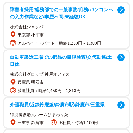
障害者採用/総務部での一般事務/庶務/パソコンへ
この調査は、1965年生まれの男女2000人を対象として、
の入力作業など/学歴不問/未経験OK
2025年3月に実施されました。
株式会社ジャクパ
東京都 小平市
アルバイト・パート：時給1,230円～1,300円
自動車製造工場での部品の目視検査/交代勤務/土
日休
株式会社グロップ 神戸オフィス
兵庫県 明石市
派遣社員：時給1,450円～1,813円
介護職員/近鉄鈴鹿線/鈴鹿市駅/鈴鹿市/三重県
2/14
特別養護老人ホームひまわり苑
三重県 鈴鹿市
正社員：時給1,100円
自分が影響を受けたと思う同年代の有名人・自身の還暦パーティーに呼
びたいと思う同年代の有名人(提供画像)