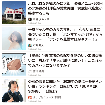
ボロボロな外観のかに太郎 名物メニュ−500円
の北海道の料理店が営業再開 90歳初代店主が
接客する日も
中将 タカノリ
2026.08.10
平成ギャル界のカリスマRumi 心ない言葉に
傷ついたコロナ禍 「ホンマでっか!?TV」から
朝ドラへ 「アンチを見返す日がキター！」
石井 隼人
2026.08.10
【漫画】宅配業者の誤配や荷物のいい加減な扱
いに、思わず「本人が謝りに来い！」…これっ
てカスハラになりますか？
沼田 絵美
2026.08.10
令和の若者に聞いた「2026年の夏に一番聴きた
い曲」ランキング 2位はYUIの『SUMMER
SONG』、1位は？
まいどなニュース情報部
2026.08.10