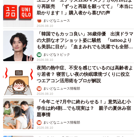
り再販売 「ずっと再販を願ってて」「本当に
助かります！」購入者から喜びの声
まいどなニュース
2026.08.10
「韓国でもカッコ良い」36歳俳優 出演ドラマ
の大胆なオフショット姿に騒然 「tattooより
も美肌に目が」「血まみれでも洗濯でも全部か
っこいい」
まいどなトピック
2026.08.10
夜間の熱中症、不安を感じているのは高齢者よ
り若者？ 寝苦しい夜の快眠環境づくりに役立
つエアコン活用術をプロが解説
まいどなニュース情報部
2026.08.10
「今年こそ7月中に終わらせる！」意気込む小
学生は約4割…でも現実は？ 親子の夏休み宿
題事情
まいどなニュース情報部
2026.08.10