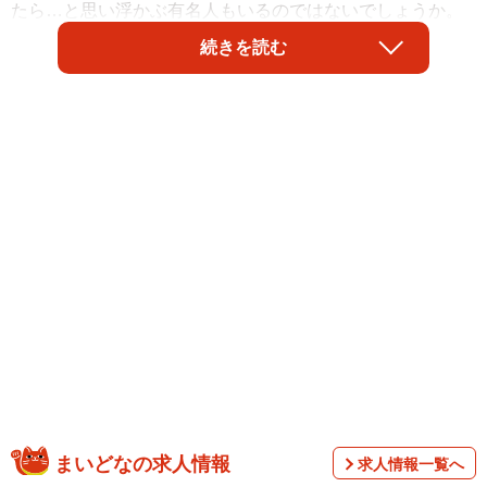
たら…と思い浮かぶ有名人もいるのではないでしょうか。
続きを読む
PGF生命（プルデンシャル ジブラルタ ファイナンシャル生
命保険株式会社）が今年還暦を迎える男女を対象に、「自
身が影響を受けたと思う同年代の有名人」「自身の還暦パ
ーティーに呼びたいと思う同年代の有名人」を調査した結
果、男女共に「中森明菜さん」が1位となりました。
まいどなの求人情報
求人情報一覧へ