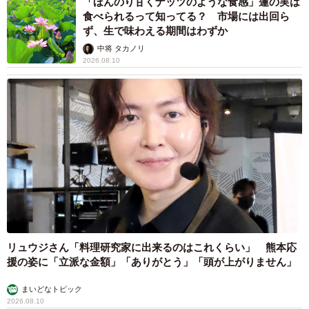
「ほんのり甘くナッツのような食感」蓮の実は
食べられるって知ってる？ 市場には出回ら
ず、生で味わえる期間はわずか
中将 タカノリ
2026.08.10
リュウジさん「料理研究家に出来るのはこれくらい」 熊本応
援の姿に「立派な金額」「ありがとう」「頭が上がりません」
まいどなトピック
2026.08.10