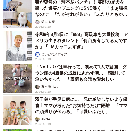
猫が突然の「理不尽パンチ」！ 笑顔の兄犬を
襲った爆笑ハプニングにSNS沸く 「まぁ猫様
なので」「だがそれが良い」「ふたりともかわ
いいね」
梨木 香奈
2026.08.10
令和8年8月8日に「888」高級車を大量投稿 ア
メリカ生まれタレント「何台所有してるんです
か」「LMカッコよすぎ」
まいどなメディア
2026.08.10
「No！パパは車行って」初めて1人で登園 ダ
ウン症の4歳娘の成長に思わず涙…「感動して
泣いちゃった」「表情も会話も愛おしい」
五ヶ瀬 あお
2026.08.10
双子弟が手足口病に…→兄に感染しないよう保
育士ママが考えた“お気持ちだけ”隔離 「ママ
の頑張りが伝わる」「可愛いふたり」
ANNA
2026.08.10