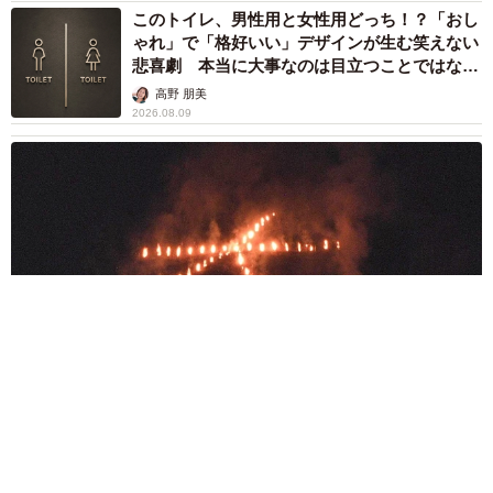
このトイレ、男性用と女性用どっち！？「おし
ゃれ」で「格好いい」デザインが生む笑えない
悲喜劇 本当に大事なのは目立つことではな
く…
高野 朋美
2026.08.09
京都五山送り火ピンチ 気候変動や獣害に施設老朽化「もう限
界」 クラファン募る
浅井 佳穂