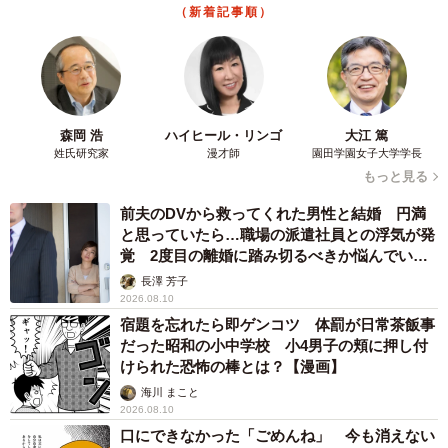
（新着記事順）
森岡 浩
ハイヒール・リンゴ
大江 篤
姓氏研究家
漫才師
園田学園女子大学学長
もっと見る
前夫のDVから救ってくれた男性と結婚 円満
と思っていたら…職場の派遣社員との浮気が発
覚 2度目の離婚に踏み切るべきか悩んでいま
す【夫婦関係修復カウンセラーが解説】
長澤 芳子
2026.08.10
宿題を忘れたら即ゲンコツ 体罰が日常茶飯事
だった昭和の小中学校 小4男子の頬に押し付
けられた恐怖の棒とは？【漫画】
海川 まこと
2026.08.10
口にできなかった「ごめんね」 今も消えない