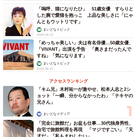
「嗚呼、猫になりたひ」 51歳女優 すらりと
した腕で愛猫を抱っこ 上品な美しさに「にゃ
んともウットリです」
まいどなトピック
2026.08.10
「めっちゃ美しい」夫は有名俳優…50歳女優、
「VIVANT」出演を予告 「奥さまだったんで
すね」「気になります」
まいどなトピック
2026.08.10
アクセスランキング
「キム兄」木村祐一が激やせ、松本人志と2シ
ョット「一瞬、分からなかったわ」「テキヤの
兄さん」
まいどなメディア
「完全に旅館だ」お盆も仕事…30代独身男性、
自宅で旅館料理を再現 「マジですごい」「天
才だ」「私もまねしたい」