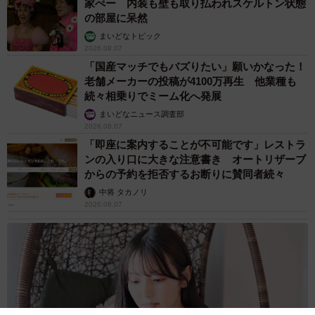
家ぺー 内装も壁も取り払われスケルトン状態
の部屋に呆然
まいどなトピック
2026.08.07
「国産マッチでもバズりたい」願いかなった！
老舗メーカーの投稿が4100万再生 他業種も
続々相乗りでミーム化へ発展
まいどなニュース調査部
2026.08.07
「即座に案内することが不可能です」レストラ
ンの入り口に大きな注意書き オートリザーブ
からの予約を拒否するお断りに賛同者続々
中将 タカノリ
2026.08.07