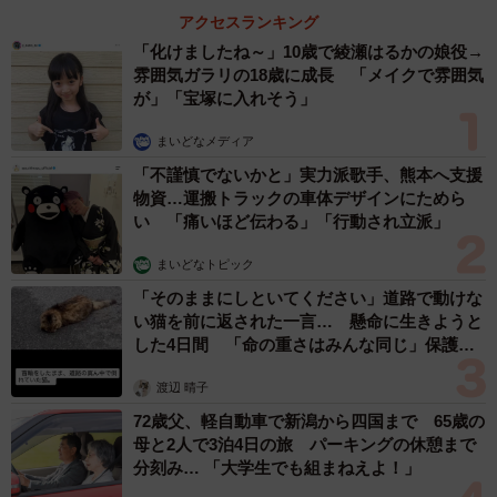
アクセスランキング
「化けましたね～」10歳で綾瀬はるかの娘役→
雰囲気ガラリの18歳に成長 「メイクで雰囲気
が」「宝塚に入れそう」
まいどなメディア
「不謹慎でないかと」実力派歌手、熊本へ支援
物資…運搬トラックの車体デザインにためら
い 「痛いほど伝わる」「行動され立派」
まいどなトピック
「そのままにしといてください」道路で動けな
い猫を前に返された一言… 懸命に生きようと
した4日間 「命の重さはみんな同じ」保護団
体代表の訴え
渡辺 晴子
72歳父、軽自動車で新潟から四国まで 65歳の
母と2人で3泊4日の旅 パーキングの休憩まで
分刻み… 「大学生でも組まねえよ！」