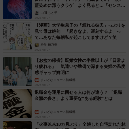
藍染めに漂うクラゲ よく見ると…「センスす
ごい」
山岡 もと子
2026.08.07
【漫画】大学生息子の「頼れる彼氏」っぷりを
見て母は絶句 「起きなよ、遅刻するよ」っ
て…あなた毎朝私が起こしてますけど？笑
松波 穂乃圭
2026.08.07
【お盆の帰省】既婚女性の半数以上が「日常よ
り疲れる」 気遣いや準備で深まる夫婦の温度
感ギャップ鮮明に
まいどなニュース情報部
2026.08.07
退職金を運用に回せる人は何が違う？ 「退職
金額の多さ」より重要な“ある経験”とは
まいどなニュース情報部
2026.08.07
「火事以来10カ月ぶり」全焼した自宅訪れた林