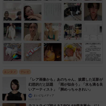
エンタメ
テレビ
「レア画像かも」あのちゃん、披露した近影が
幻想的だと話題 「雨が似合う」「水も滴る良
いアーティスト」「脚めっちゃきれい」
まいどなメディア
2026.08.07
ラストライブ控えるT-BOLAN森友嵐士 にし