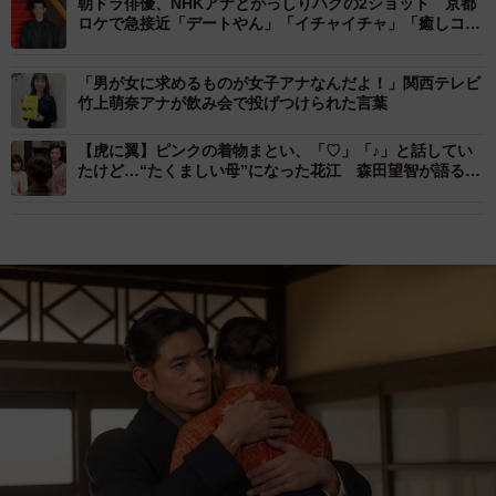
朝ドラ俳優、NHKアナとがっしりハグの2ショット 京都
ロケで急接近「デートやん」「イチャイチャ」「癒しコン
ビ」
「男が女に求めるものが女子アナなんだよ！」関西テレビ
竹上萌奈アナが飲み会で投げつけられた言葉
【虎に翼】ピンクの着物まとい、「♡」「♪」と話してい
たけど…“たくましい母”になった花江 森田望智が語る役
作り秘話