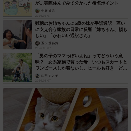
が…実際住んでみて分かった後悔ポイント
中瀬 えみ
2026.08.07
難聴のお姉ちゃんに5歳の妹が手話通訳 互い
に支え合う家族の日常に反響「妹ちゃん、頼も
しい」「かわいい通訳さん」
五ヶ瀬 あお
2026.08.07
「男の子のママっぽいよね」ってどういう意
味？ 女系家族で育った母 いつもスカートと
ワンピースしか着ないし、ヒールも好き どの
へんが…
山岡 もと子
2026.08.07