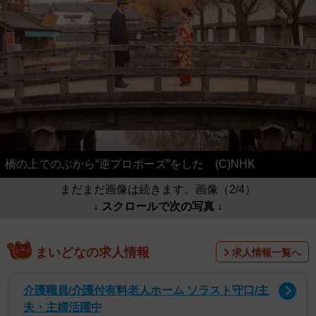
橋の上でのぶから“逆プロポーズ”をした (C)NHK
まだまだ画像は続きます。画像（2/4）
↓ スクロールで次の写真 ↓
まいどなの求人情報
求人情報一覧へ
介護職員/介護付有料老人ホーム ソラスト守口/主
夫・主婦活躍中