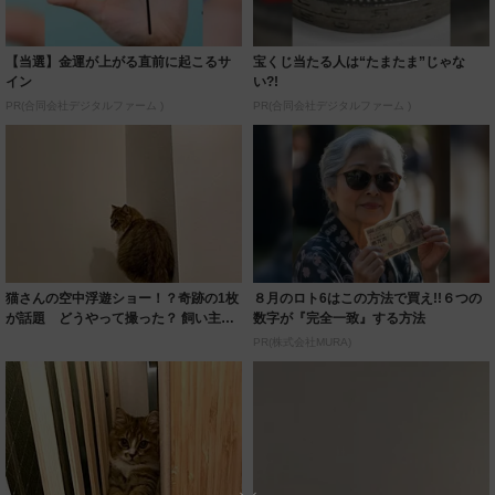
【当選】金運が上がる直前に起こるサ
宝くじ当たる人は“たまたま”じゃな
イン
い?!
PR(合同会社デジタルファーム )
PR(合同会社デジタルファーム )
猫さんの空中浮遊ショー！？奇跡の1枚
８月のロト6はこの方法で買え!!６つの
が話題 どうやって撮った？ 飼い主さ
数字が『完全一致』する方法
んに聞い...
PR(株式会社MURA)