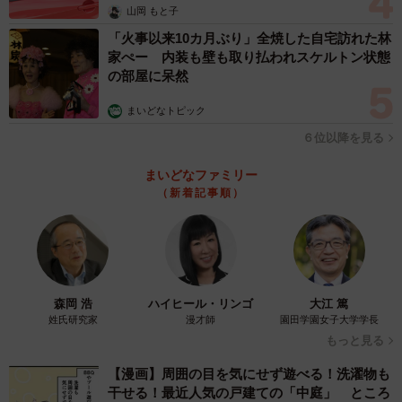
山岡 もと子
「火事以来10カ月ぶり」全焼した自宅訪れた林
家ぺー 内装も壁も取り払われスケルトン状態
の部屋に呆然
まいどなトピック
６位以降を見る
まいどなファミリー
（新着記事順）
森岡 浩
ハイヒール・リンゴ
大江 篤
姓氏研究家
漫才師
園田学園女子大学学長
もっと見る
【漫画】周囲の目を気にせず遊べる！洗濯物も
干せる！最近人気の戸建ての「中庭」 ところ