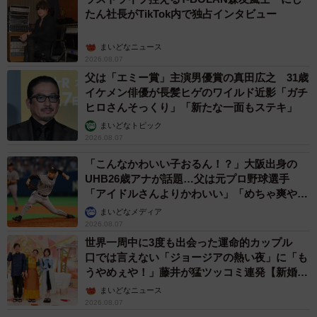
たん社長がTikTok内で独占インタビュー
まいどなニュース
2026.08.07
父は「エミー賞」主演男優賞の真田広之 31歳
イケメン俳優が長髪ヒゲのワイルド近影「ガチ
ヒロさんそっくり」「新たな一面もステキ」
まいどなトピック
2026.08.07
「こんなかわいい子おるん！？」大阪出身の
UHB26歳アナが話題…父は元プロ野球選手
「アイドルさんよりかわいい」「めちゃ爽や
か」
まいどなメディア
2026.08.07
世界一周中に3度も出会った運命的カップル
口では言えない「ジョージアの熱い夜」に「も
うやめぇや！」藤井が猛ツッコミ連発【新婚さ
ん】
まいどなニュース
2026.08.07