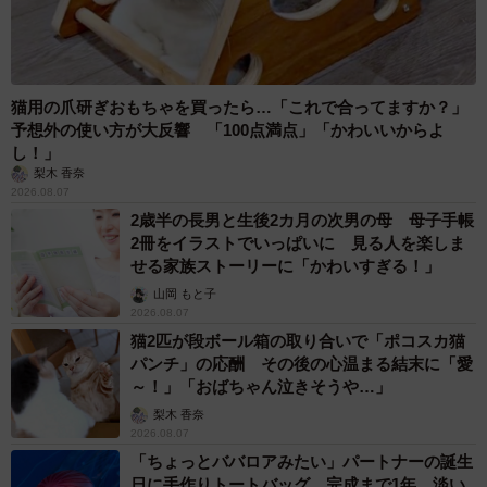
猫用の爪研ぎおもちゃを買ったら…「これで合ってますか？」
予想外の使い方が大反響 「100点満点」「かわいいからよ
し！」
梨木 香奈
2026.08.07
2歳半の長男と生後2カ月の次男の母 母子手帳
2冊をイラストでいっぱいに 見る人を楽しま
せる家族ストーリーに「かわいすぎる！」
山岡 もと子
2026.08.07
猫2匹が段ボール箱の取り合いで「ポコスカ猫
パンチ」の応酬 その後の心温まる結末に「愛
～！」「おばちゃん泣きそうや…」
梨木 香奈
2026.08.07
「ちょっとババロアみたい」パートナーの誕生
日に手作りトートバッグ 完成まで1年 淡い