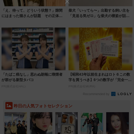
「え、待って、どういう状態？」隙間
柴犬「いってら〜」出勤する飼い主を
にはまった猫さんが話題 その正体
「見送る気ゼロ」な柴犬の寝姿が話題
は、あざとカワ...
「今日も稼い...
「たばこ税なし」思わぬ朗報に喫煙者
【昭和43年以前生まれはロト６この数
が群がる新型タバコ
字を買うべき】6つの数字が「完全一
致」する方...
PR(株式会社HAL)
PR(株式会社MURA)
Recommended by
昨日の人気フォトセレクション