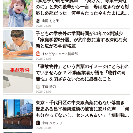
1歳息子が腕を亜脱臼 「奥さん、専業主婦な
のに」と夫の後輩から一言 母は泣きながら対
応し必死だった 何年もたった今もたまに思い
出し…
山岡 もと子
2026.08.06
子どもの学校外の学習時間が11年で2割減少
「家庭学習0分層」が約半数に達する深刻な実
態と広がる学習格差
まいどなニュース情報部
2026.08.06
「事故物件」という言葉のイメージにとらわれ
ていませんか？ 不動産業者が語る「物件の可
能性」を閉ざさないために必要なこと
平藤 清刀
2026.08.06
東京・千代田区の中央線高架に心ない落書き
歴史ある昌平橋架道橋の被害に怒りの声 「何
も分かってないし、センスも古い」「罰則強化
して」
中将 タカノリ
2026.08.06