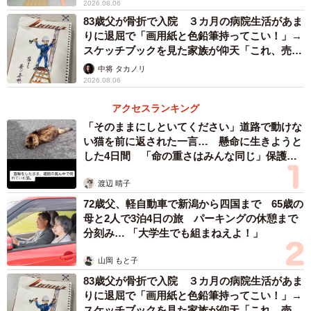
2026.08.06
83歳父が骨折で入院 ３カ月の病院生活があま
りに退屈で「画用紙と色鉛筆持ってこい！」→
スケッチブックを見た家族が仰天「これ、売れ
ますよ…」
中将 タカノリ
2026.08.06
アクセスランキング
「そのままにしといてください」道路で動けな
い猫を前に返された一言… 懸命に生きようと
した4日間 「命の重さはみんな同じ」保護団
体代表の訴え
渡辺 晴子
72歳父、軽自動車で新潟から四国まで 65歳の
母と2人で3泊4日の旅 パーキングの休憩まで
分刻み… 「大学生でも組まねえよ！」
山岡 もと子
83歳父が骨折で入院 ３カ月の病院生活があま
りに退屈で「画用紙と色鉛筆持ってこい！」→
スケッチブックを見た家族が仰天「これ、売れ