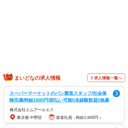
二人は5月22日放送の特集「いま行きたい！初夏の京都」の
ロケで共演。今の季節におすすめの京都の見どころとし
て、嵐山の竹林を人力車限定コースで巡ったり、鴨川の納
涼床で最新グルメに舌鼓を打ったりしました。人気のわた
あめを注文し、お互いの味を味見しあって一気に距離が縮
まったようです。
中島さんが終始リードし、菊田アナがはにかむ様子に、放
送中からネット上では「デートやん」「めちゃくちゃイチ
ャイチャするやん」「中島さん、菊田アナへの愛が最高」
まいどなの求人情報
求人情報一覧へ
「癒しコンビ」「笑えた」「ドラマとは違った一面が」な
ど、ファンを中心に盛り上がりを見せました。
スーパーマーケットのパン製造スタッフ/社会保
険完備/時給1600円/前払い可能!/未経験歓迎!/急募
株式会社エムアールエス
東京都 中野区
派遣社員：時給1,600円～