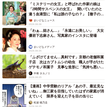
「ミステリーの女王」と呼ばれた作家の娘は
「2時間サスペンスの女王」 聞いていたのと
違う血液型に「私は誰の子なの？」【徹子の部
屋】
まいどなニュース
2026.08.06
「わぁ…姐さん…」「永遠にお美しい」 大女
優岩下志麻さん、写真家のインスタに登場
まいどなメディア
2026.08.05
「ふざけてません…真剣です」京都の老舗和菓
子店 次はカブトムシの幼虫 職人が手がけた
ゲテモノ和菓子 見事な造形に「気持ち悪いく
らいリアル」
中将 タカノリ
2026.08.05
【漫画】中学受験のリアル「あの子、最近見な
いね」…御三家を目指していたはずの家庭が消
えていく 限界を迎えた子を目の当りに
松波 穂乃圭
2026.08.05