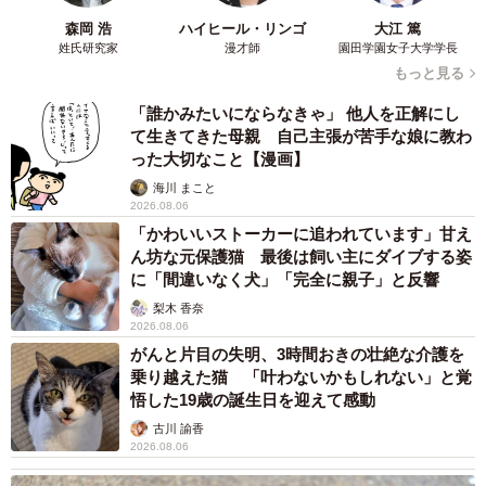
森岡 浩
ハイヒール・リンゴ
大江 篤
姓氏研究家
漫才師
園田学園女子大学学長
もっと見る
「誰かみたいにならなきゃ」 他人を正解にし
て生きてきた母親 自己主張が苦手な娘に教わ
った大切なこと【漫画】
海川 まこと
2026.08.06
「かわいいストーカーに追われています」甘え
ん坊な元保護猫 最後は飼い主にダイブする姿
に「間違いなく犬」「完全に親子」と反響
梨木 香奈
2026.08.06
がんと片目の失明、3時間おきの壮絶な介護を
乗り越えた猫 「叶わないかもしれない」と覚
悟した19歳の誕生日を迎えて感動
古川 諭香
2026.08.06