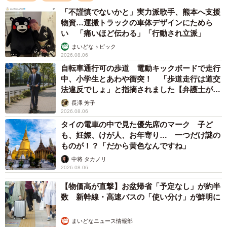
「不謹慎でないかと」実力派歌手、熊本へ支援
物資…運搬トラックの車体デザインにためら
い 「痛いほど伝わる」「行動され立派」
まいどなトピック
2026.08.06
自転車通行可の歩道 電動キックボードで走行
中、小学生とあわや衝突！ 「歩道走行は道交
法違反でしょ」と指摘されました【弁護士が解
説】
長澤 芳子
2026.08.06
タイの電車の中で見た優先席のマーク 子ど
も、妊娠、けが人、お年寄り… 一つだけ謎の
ものが！？「だから黄色なんですね」
中将 タカノリ
2026.08.06
【物価高が直撃】お盆帰省「予定なし」が約半
数 新幹線・高速バスの「使い分け」が鮮明に
まいどなニュース情報部