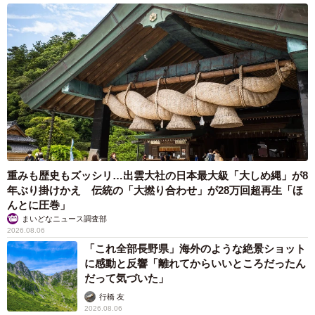
重みも歴史もズッシリ…出雲大社の日本最大級「大しめ縄」が8
年ぶり掛けかえ 伝統の「大撚り合わせ」が28万回超再生「ほ
んとに圧巻」
まいどなニュース調査部
2026.08.06
「これ全部長野県」海外のような絶景ショット
に感動と反響「離れてからいいところだったん
だって気づいた」
行橋 友
2026.08.06