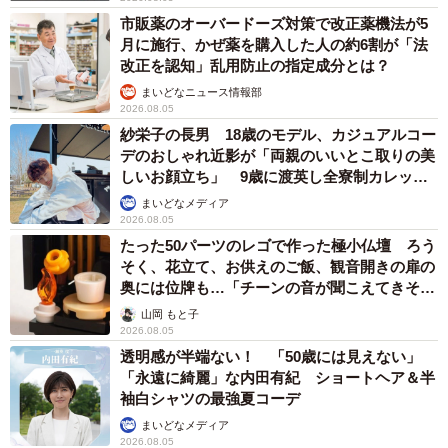
市販薬のオーバードーズ対策で改正薬機法が5
月に施行、かぜ薬を購入した人の約6割が「法
改正を認知」乱用防止の指定成分とは？
まいどなニュース情報部
2026.08.05
紗栄子の長男 18歳のモデル、カジュアルコー
デのおしゃれ近影が「両親のいいとこ取りの美
しいお顔立ち」 9歳に渡英し全寮制カレッジ
で学ぶ
まいどなメディア
2026.08.05
たった50パーツのレゴで作った極小仏壇 ろう
そく、花立て、お供えのご飯、観音開きの扉の
奥には位牌も…「チーンの音が聞こえてきそ
う」
山岡 もと子
2026.08.05
透明感が半端ない！ 「50歳には見えない」
「永遠に綺麗」な内田有紀 ショートヘア＆半
袖白シャツの最強夏コーデ
まいどなメディア
2026.08.05