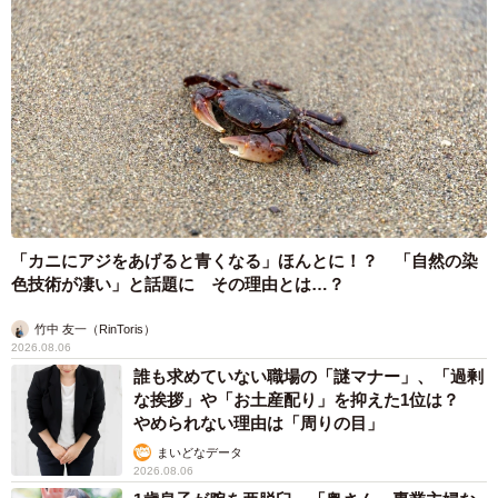
「カニにアジをあげると青くなる」ほんとに！？ 「自然の染
色技術が凄い」と話題に その理由とは…？
竹中 友一（RinToris）
2026.08.06
誰も求めていない職場の「謎マナー」、「過剰
な挨拶」や「お土産配り」を抑えた1位は？
やめられない理由は「周りの目」
まいどなデータ
2026.08.06