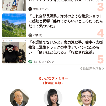
ますよ…」
中将 タカノリ
「これ全部長野県」海外のような絶景ショット
に感動と反響「離れてからいいところだったん
だって気づいた」
行橋 友
「不謹慎でないかと」実力派歌手、熊本へ支援
物資…運搬トラックの車体デザインにためら
い 「痛いほど伝わる」「行動され立派」
まいどなトピック
６位以降を見る
まいどなファミリー
（新着記事順）