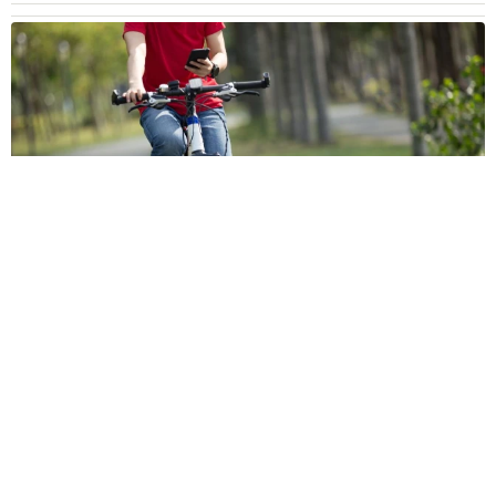
自転車の「ながらスマホ」罰則、6割超が「内容は知らない」
利用者の意識と実際の法的知識にギャップ大きく
まいどなニュース情報部
2026.08.05
涼しい「冷感敷きパッド」を気に入った猫さ
ん、”友達”をヨイショヨイショとご招待、毛づ
くろいでおもてなし
椎名 碧