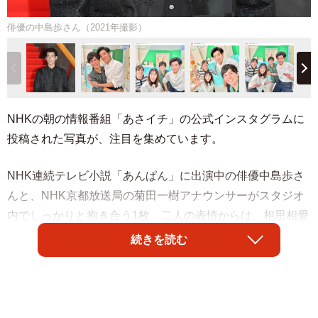
俳優の中島歩さん（2021年撮影）
NHKの朝の情報番組「あさイチ」の公式インスタグラムに
投稿された写真が、注目を集めています。
NHK連続テレビ小説「あんぱん」に出演中の俳優中島歩さ
んと、NHK京都放送局の菊田一樹アナウンサーがスタジオ
内でしっかりと抱き合う1枚。二人の表情からは、相思相愛
ぶりが伝わってきます。番組スタッフは投稿文の中で、
続きを読む
「テンションが似ていたという中島さんと菊田アナは、ロ
ケをきっかけにとっても仲良しになったそうですよ～」と
裏話を披露しました。