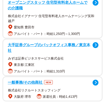
オープニングスタッフ 住宅型有料老人ホームで
の介護職
株式会社イグナーツ 住宅型有料老人ホームナーシング笑和
越戸
愛知県 豊田市
アルバイト・パート：時給1,250円～1,300円
大手証券グループのバックオフィス事務／東京本
中島さんは同番組内で、自身のルーツについて詩人で小説
社
家の国木田独歩の玄孫だと明かし話題に。現在放送中の
みずほ証券ビジネスサービス株式会社
「あんぱん」では主人公のぶのお見合い相手若松次郎役を
東京都 江東区
演じています。出演作品にはNHK朝ドラ「花子とアン」、
アルバイト・パート：時給1,310円
TBS系「不適切にもほどがある！」など。2026年大河ドラ
マ「豊臣兄弟！」には浅井長政役で出演予定。
一般事務/その他商社
NEW
株式会社リクルートスタッフィング
大阪府 堺市
派遣社員：時給1,413円