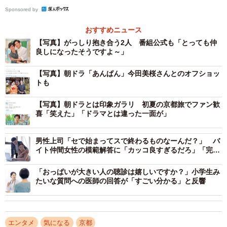
Sponsored by
おすすめニュース
【写真】がっしり抱き合う2人 番組公式も「とっても仲
良しになったそうですよ～」
【写真】朝ドラ「あんぱん」今田美桜さんとのオフショッ
トも
【写真】朝ドラとは印象ガラリ 初夏の京都旅でファン歓
喜「笑えた」「ドラマとは違った一面が」
男性上司「セで始まってスで終わるものなーんだ？」 バ
イト仲間女性の模範解答に「カッコ良すぎるだろ」「完璧
な返し！」
「おっぱいが大きい人の聴診は嬉しいですか？」小学生み
たいな質問への医師の回答が「すごい分かる」と反響
エンタメ
気になる
京都