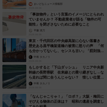
まいどなニュース情報部
2026.08.06
「事故物件」という言葉のイメージにとらわれ
ていませんか？ 不動産業者が語る「物件の可
能性」を閉ざさないために必要なこと
平藤 清刀
2026.08.06
東京・千代田区の中央線高架に心ない落書き
歴史ある昌平橋架道橋の被害に怒りの声 「何
も分かってないし、センスも古い」「罰則強化
して」
中将 タカノリ
2026.08.06
もしかすると「下山ダッシュ」 リニア中央新
幹線の長野県駅 在来線との乗り継ぎなし→な
ら走れば間に合うんじゃない？ 惜しい位置関
係が反響
中将 タカノリ
2026.08.06
「なんじゃこりゃ！」「ロボ？」大阪・梅田に
そびえる物体の正体は？ 昭和の遺産を調査し
てみた結果…