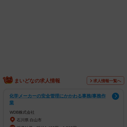
ん、斎藤恭代さん、「ひめもすオーケストラ」の椿野ゆう
こさんも登場します。
【似鳥沙也加さんプロフィール】
1993年、福岡県出身。T164B88W58H88 ハッシュタグ
「#インスタグラビア」を生み出し大バズりし、グラビア界
を席巻。タレント、グラドル業でマルチに活躍。2022年に
1st写真集『Ribbon』、2024年に2nd写真集『Colon』（共
にKADOKAWA）が発売。X（@nitori_sayaka）
Instagram（@uw.sayaka）などで最新情報を発信。
まいどなの求人情報
求人情報一覧へ
化学メーカーの安全管理にかかわる事務/事務作
業
WDB株式会社
石川県 白山市