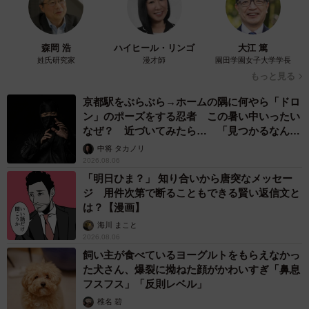
森岡 浩
ハイヒール・リンゴ
大江 篤
姓氏研究家
漫才師
園田学園女子大学学長
もっと見る
京都駅をぶらぶら→ホームの隅に何やら「ドロ
ン」のポーズをする忍者 この暑い中いったい
なぜ？ 近づいてみたら… 「見つかるなんて
未熟」
中将 タカノリ
2026.08.06
「明日ひま？」 知り合いから唐突なメッセー
ジ 用件次第で断ることもできる賢い返信文と
は？【漫画】
海川 まこと
2026.08.06
飼い主が食べているヨーグルトをもらえなかっ
た犬さん、爆裂に拗ねた顔がかわいすぎ「鼻息
フスフス」「反則レベル」
椎名 碧