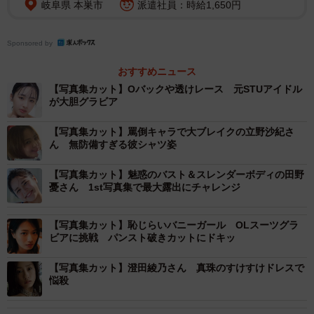
岐阜県 本巣市
派遣社員：時給1,650円
Sponsored by
おすすめニュース
【写真集カット】Oバックや透けレース 元STUアイドル
が大胆グラビア
【写真集カット】罵倒キャラで大ブレイクの立野沙紀さ
ん 無防備すぎる彼シャツ姿
【写真集カット】魅惑のバスト＆スレンダーボディの田野
憂さん 1st写真集で最大露出にチャレンジ
【写真集カット】恥じらいバニーガール OLスーツグラ
ビアに挑戦 パンスト破きカットにドキッ
【写真集カット】澄田綾乃さん 真珠のすけすけドレスで
悩殺