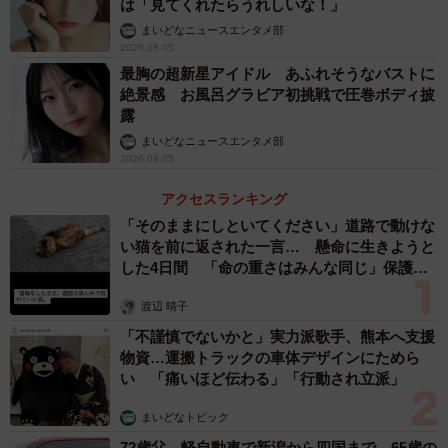
は「見てくれたらうれしいな！」
まいどなニュースエンタメ部
2026.08.05
最胸の超新星アイドル あふれそうなバストに
絶景感 お風呂グラビア初挑戦で圧巻ボディ披
露
まいどなニュースエンタメ部
2026.08.05
アクセスランキング
「そのままにしといてください」道路で動けな
い猫を前に返された一言… 懸命に生きようと
した4日間 「命の重さはみんな同じ」保護団
体代表の訴え
渡辺 晴子
「不謹慎でないかと」実力派歌手、熊本へ支援
物資…運搬トラックの車体デザインにためら
い 「痛いほど伝わる」「行動され立派」
まいどなトピック
72歳父、軽自動車で新潟から四国まで 65歳の