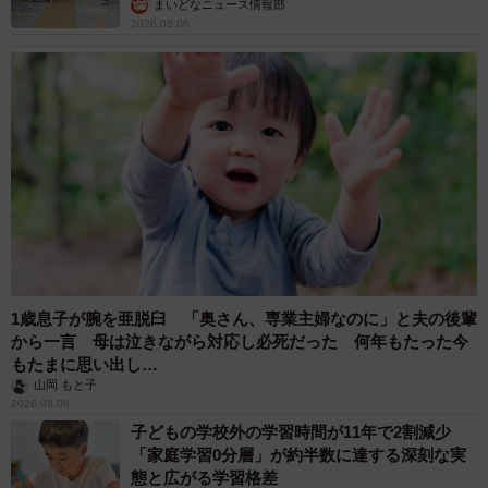
まいどなニュース情報部
2026.08.06
1歳息子が腕を亜脱臼 「奥さん、専業主婦なのに」と夫の後輩
から一言 母は泣きながら対応し必死だった 何年もたった今
もたまに思い出し…
山岡 もと子
2026.08.06
子どもの学校外の学習時間が11年で2割減少
「家庭学習0分層」が約半数に達する深刻な実
態と広がる学習格差