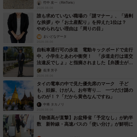
竹中 友一（RinToris）
2026.08.06
誰も求めていない職場の「謎マナー」、「過剰
な挨拶」や「お土産配り」を抑えた1位は？
やめられない理由は「周りの目」
まいどなデータ
2026.08.06
自転車通行可の歩道 電動キックボードで走行
中、小学生とあわや衝突！ 「歩道走行は道交
法違反でしょ」と指摘されました【弁護士が解
説】
長澤 芳子
2026.08.06
タイの電車の中で見た優先席のマーク 子ど
も、妊娠、けが人、お年寄り… 一つだけ謎の
ものが！？「だから黄色なんですね」
中将 タカノリ
2026.08.06
【物価高が直撃】お盆帰省「予定なし」が約半
数 新幹線・高速バスの「使い分け」が鮮明に