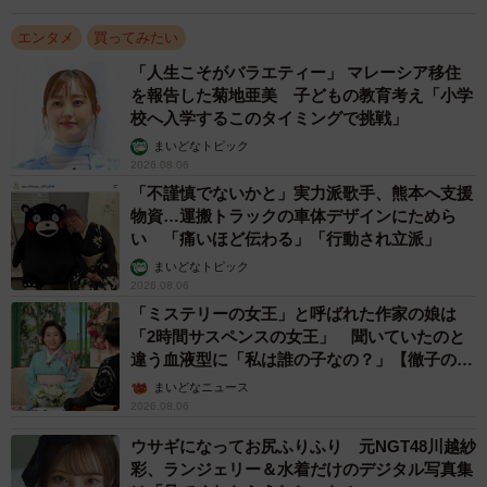
エンタメ
買ってみたい
「人生こそがバラエティー」 マレーシア移住
を報告した菊地亜美 子どもの教育考え「小学
校へ入学するこのタイミングで挑戦」
まいどなトピック
2026.08.06
「不謹慎でないかと」実力派歌手、熊本へ支援
物資…運搬トラックの車体デザインにためら
い 「痛いほど伝わる」「行動され立派」
まいどなトピック
2026.08.06
「ミステリーの女王」と呼ばれた作家の娘は
「2時間サスペンスの女王」 聞いていたのと
違う血液型に「私は誰の子なの？」【徹子の部
屋】
まいどなニュース
2026.08.06
ウサギになってお尻ふりふり 元NGT48川越紗
彩、ランジェリー＆水着だけのデジタル写真集