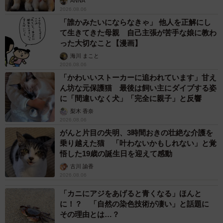
ANNA
2026.08.06
「誰かみたいにならなきゃ」 他人を正解にし
て生きてきた母親 自己主張が苦手な娘に教わ
った大切なこと【漫画】
海川 まこと
2026.08.06
「かわいいストーカーに追われています」甘え
ん坊な元保護猫 最後は飼い主にダイブする姿
に「間違いなく犬」「完全に親子」と反響
梨木 香奈
2026.08.06
がんと片目の失明、3時間おきの壮絶な介護を
乗り越えた猫 「叶わないかもしれない」と覚
悟した19歳の誕生日を迎えて感動
古川 諭香
2026.08.06
「カニにアジをあげると青くなる」ほんと
に！？ 「自然の染色技術が凄い」と話題に
その理由とは…？