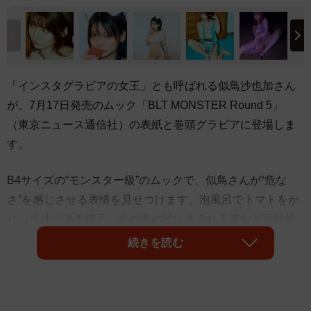
「インスタグラビアの女王」とも呼ばれる似鳥沙也加さん
が、7月17日発売のムック「BLT MONSTER Round 5」
（東京ニュース通信社）の表紙と巻頭グラビアに登場しま
す。
B4サイズの“モンスター級”のムックで、似鳥さんが“危な
さ”を感じさせる表情を見せつけます。泡風呂でトマトをか
じって汁が滴る様子、夜の海の砂にまみれる姿など官能的
で刺激的なカットの連続。24ページにわたるロンググラビ
続きを読む
アは必見です。
同号には、福井梨莉華さん、「#ババババンビ」の宇咲さ