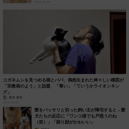
2026.08.06
コガネムシを見つめる猫とパパ、偶然生まれた神々しい構図が
「宗教画のよう」と話題 「尊い」「ていうかライオンキン
グ」
梨木 香奈
2026.08.06
髪をバッサリと切った飼い主が帰宅すると→愛
犬たちの反応に「ワンコ様でも戸惑うのね
（笑）」「困り顔がかわいい」