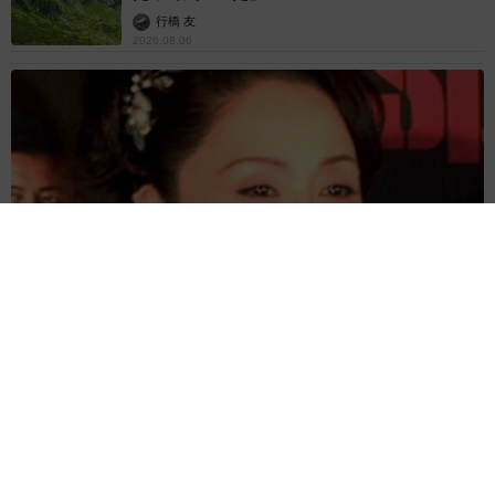
行橋 友
2026.08.06
「わぁ…姐さん…」「永遠にお美しい」 大女優岩下志麻さ
ん、写真家のインスタに登場
まいどなメディア
2026.08.05
「ふざけてません…真剣です」京都の老舗和菓
子店 次はカブトムシの幼虫 職人が手がけた