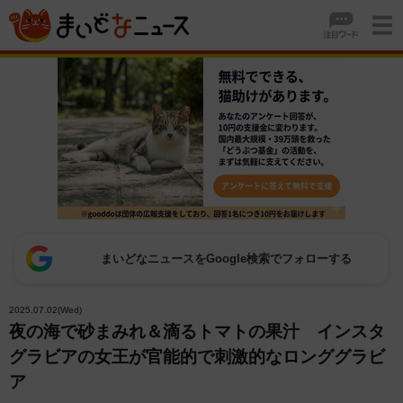
まいどなニュースをGoogle検索でフォローする
2025.07.02(Wed)
夜の海で砂まみれ＆滴るトマトの果汁 インスタ
グラビアの女王が官能的で刺激的なロンググラビ
ア