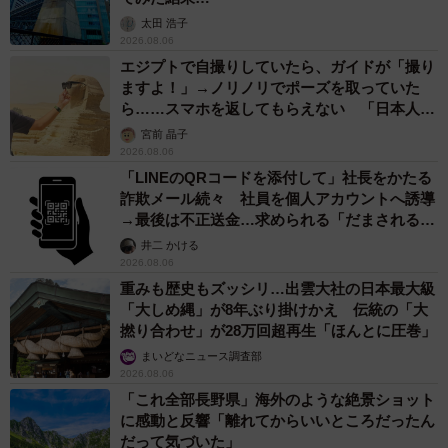
太田 浩子
2026.08.06
エジプトで自撮りしていたら、ガイドが「撮り
ますよ！」→ノリノリでポーズを取っていた
ら……スマホを返してもらえない 「日本人は
カモ代表かも」「私は6時間で3万円払った」
宮前 晶子
2026.08.06
「LINEのQRコードを添付して」社長をかたる
詐欺メール続々 社員を個人アカウントへ誘導
→最後は不正送金…求められる「だまされる前
提」の対策
井二 かける
2026.08.06
重みも歴史もズッシリ…出雲大社の日本最大級
「大しめ縄」が8年ぶり掛けかえ 伝統の「大
撚り合わせ」が28万回超再生「ほんとに圧巻」
まいどなニュース調査部
2026.08.06
「これ全部長野県」海外のような絶景ショット
に感動と反響「離れてからいいところだったん
だって気づいた」