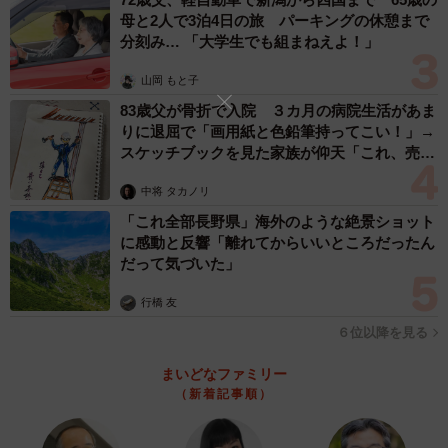
母と2人で3泊4日の旅 パーキングの休憩まで
分刻み… 「大学生でも組まねえよ！」
山岡 もと子
83歳父が骨折で入院 ３カ月の病院生活があま
りに退屈で「画用紙と色鉛筆持ってこい！」→
スケッチブックを見た家族が仰天「これ、売れ
ますよ…」
中将 タカノリ
「これ全部長野県」海外のような絶景ショット
に感動と反響「離れてからいいところだったん
だって気づいた」
行橋 友
６位以降を見る
まいどなファミリー
（新着記事順）