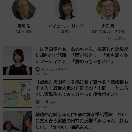
ラストライブ控えるT-BOLAN森友嵐士 にしたん社長がTikTok
内で独占インタビュー
まいどなニュース
2026.08.07
「男の子のママっぽいよね」ってどういう意
味？ 女系家族で育った母 いつもスカートと
ワンピースしか着ないし、ヒールも好き どの
へんが…
山岡 もと子
2026.08.07
猫用の爪研ぎおもちゃを買ったら…「これで合
ってますか？」予想外の使い方が大反響
「100点満点」「かわいいからよし！」
梨木 香奈
2026.08.07