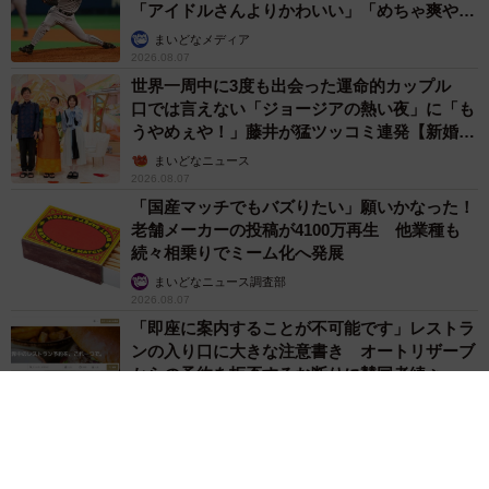
長澤 芳子
2026.08.07
愛車は総走行距離17万キロのホンダレジェン
ド 「どなたか欲しい方が居たら」 大御所漫
才師が譲渡の意向
まいどなトピック
2026.08.06
【漫画】「高い家賃を払えるのに、まだ欲し
い？」高級レジデンスの七夕飾り、書かれた願
い事にびっくり 人の欲には終わりがないのか
松波 穂乃圭
2026.08.06
大河出演の39歳俳優 真夏の海で赤銅色の肉体
美を連投 「バッキバキだな」「ばり渋いで
す」
まいどなトピック
2026.08.06