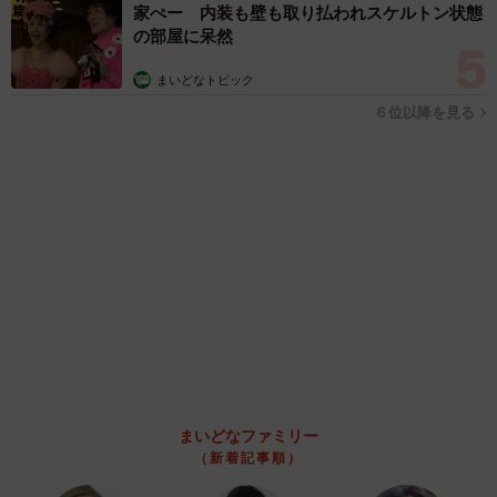
「レア画像かも」あのちゃん、披露した近影が
幻想的だと話題 「雨が似合う」「水も滴る良
いアーティスト」「脚めっちゃきれい」
まいどなメディア
2026.08.07
【漫画】周囲の目を気にせず遊べる！洗濯物も
干せる！最近人気の戸建ての「中庭」 ところ
が…実際住んでみて分かった後悔ポイント
中瀬 えみ
2026.08.07
難聴のお姉ちゃんに5歳の妹が手話通訳 互い
に支え合う家族の日常に反響「妹ちゃん、頼も
しい」「かわいい通訳さん」
五ヶ瀬 あお
2026.08.07