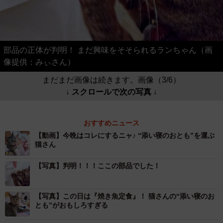
部品の正体が判明！ まだ興味をそそられるランちゃん（画
像提供：みぃさん）
まだまだ画像は続きます。画像（3/6）
↓ スクロールで次の写真 ↓
おすすめニュース
【動画】今晩はコレにするニャ♪ “添い寝のおとも”を運ぶ
猫さん
【写真】判明！！！ここの部品でした！
【写真】この日は『焼き魚定食』！ 猫さんの“添い寝のお
とも”がおもしろすぎる