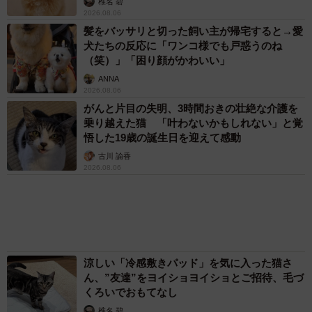
椎名 碧
2026.08.06
髪をバッサリと切った飼い主が帰宅すると→愛
犬たちの反応に「ワンコ様でも戸惑うのね
（笑）」「困り顔がかわいい」
ANNA
2026.08.06
がんと片目の失明、3時間おきの壮絶な介護を
乗り越えた猫 「叶わないかもしれない」と覚
悟した19歳の誕生日を迎えて感動
古川 諭香
2026.08.06
涼しい「冷感敷きパッド」を気に入った猫さ
ん、”友達”をヨイショヨイショとご招待、毛づ
くろいでおもてなし
椎名 碧
2026.08.05
保護猫カフェでひとりぼっちだった「耳が聞こ
えないシニア猫」と運命の出会い→重度のペッ
トロスで適応障害だった女性の人生が一変