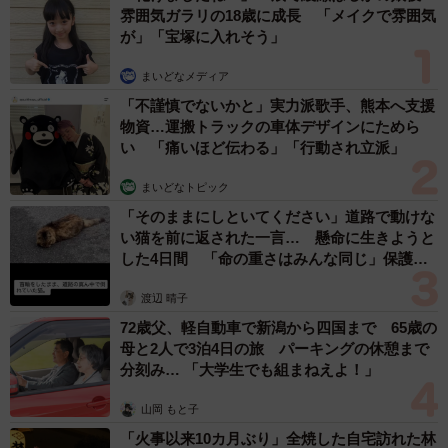
分刻み… 「大学生でも組まねえよ！」
山岡 もと子
「火事以来10カ月ぶり」全焼した自宅訪れた林
家ぺー 内装も壁も取り払われスケルトン状態
の部屋に呆然
まいどなトピック
６位以降を見る
まいどなファミリー
（新着記事順）
森岡 浩
ハイヒール・リンゴ
大江 篤
姓氏研究家
漫才師
園田学園女子大学学長
もっと見る