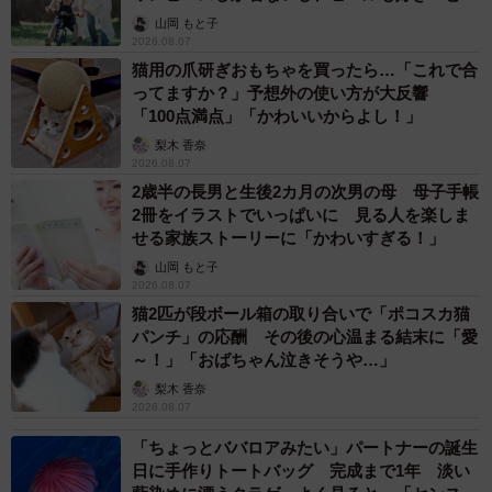
2026.08.07
【お盆の帰省】既婚女性の半数以上が「日常よ
り疲れる」 気遣いや準備で深まる夫婦の温度
感ギャップ鮮明に
まいどなニュース情報部
2026.08.07
父は「エミー賞」主演男優賞の真田広之 31歳
イケメン俳優が長髪ヒゲのワイルド近影「ガチ
ヒロさんそっくり」「新たな一面もステキ」
まいどなトピック
2026.08.07
退職金を運用に回せる人は何が違う？ 「退職
金額の多さ」より重要な“ある経験”とは
まいどなニュース情報部
2026.08.07