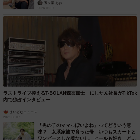
2歳半の長男と生後2カ月の次男の母 母子手帳
2冊をイラストでいっぱいに 見る人を楽しま
せる家族ストーリーに「かわいすぎる！」
山岡 もと子
2026.08.07
猫2匹が段ボール箱の取り合いで「ポコスカ猫
パンチ」の応酬 その後の心温まる結末に「愛
～！」「おばちゃん泣きそうや…」
梨木 香奈
2026.08.07
「ちょっとババロアみたい」パートナーの誕生
日に手作りトートバッグ 完成まで1年 淡い
藍染めに漂うクラゲ よく見ると…「センスす
ごい」
山岡 もと子
2026.08.07
【漫画】大学生息子の「頼れる彼氏」っぷりを
見て母は絶句 「起きなよ、遅刻するよ」っ
て…あなた毎朝私が起こしてますけど？笑
松波 穂乃圭