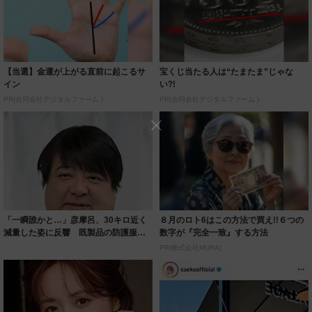
【当選】金運が上がる直前に起こるサ
宝くじ当たる人は“たまたま”じゃな
イン
い?!
PR(合同会社デジタルファーム )
PR(合同会社デジタルファーム )
「一瞬誰かと…」彦摩呂、30キロ近く
８月のロト6はこの方法で買え!!６つの
減量した姿に反響 既製品の防護服が
数字が『完全一致』する方法
着られると...
PR(株式会社MURA)