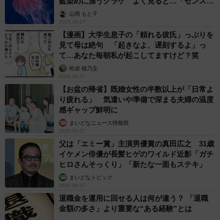
「火事以来10カ月ぶり」全焼した自宅訪れた林家ぺー 内装も
壁も取り払われスケルトン状態の部屋に呆然
まいどなトピック
2026.08.07
「こんなかわいい子おるん！？」大阪出身の
UHB26歳アナが話題…父は元プロ野球選手
「アイドルさんよりかわいい」「めちゃ爽や
か」
まいどなメディア
2026.08.07
世界一周中に3度も出会った運命的カップル
口では言えない「ジョージアの熱い夜」に「も
うやめぇや！」藤井が猛ツッコミ連発【新婚さ
ん】
まいどなニュース