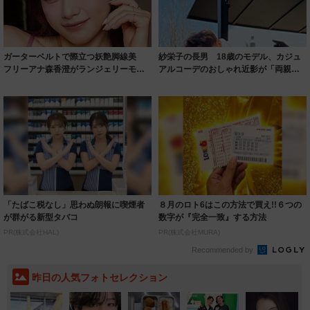
ガーターベルトで際立つ妖艶脚線美
紗栄子の長男 18歳のモデル、カジュ
フリーアナ森香澄がランジェリーモデ
アルコーデのおしゃれ近影が「両親の
ルに ｢PE...
いいとこ取...
「たばこ税なし」思わぬ朗報に喫煙者
８月のロト6はこの方法で買え!!６つの
が群がる新型タバコ
数字が『完全一致』する方法
PR(株式会社HAL)
PR(株式会社MURA)
Recommended by
昨日の人気フォトセレクション