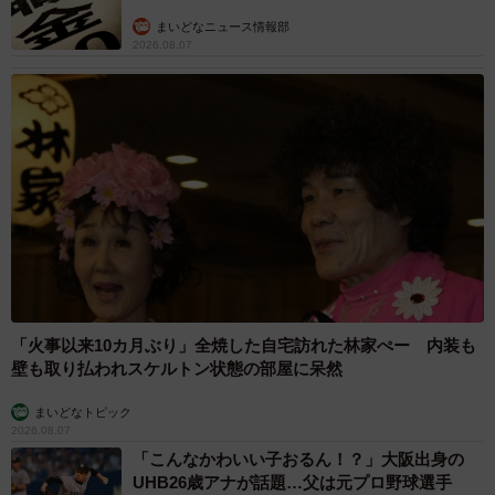
2026.08.07
「国産マッチでもバズりたい」願いかなった！
老舗メーカーの投稿が4100万再生 他業種も
続々相乗りでミーム化へ発展
まいどなニュース調査部
2026.08.07
「即座に案内することが不可能です」レストラ
ンの入り口に大きな注意書き オートリザーブ
からの予約を拒否するお断りに賛同者続々
中将 タカノリ
2026.08.07
「本は買うだけでいい」京極夏彦さんの言葉に
共感した女性→リビングの本棚に140冊を積
読 「家に自分だけの本屋さん」
山岡 もと子
2026.08.07
友人のマンション敷地内に度々車を停めていた
ら…注意の貼り紙でナンバーをさらされました
【弁護士が解説】