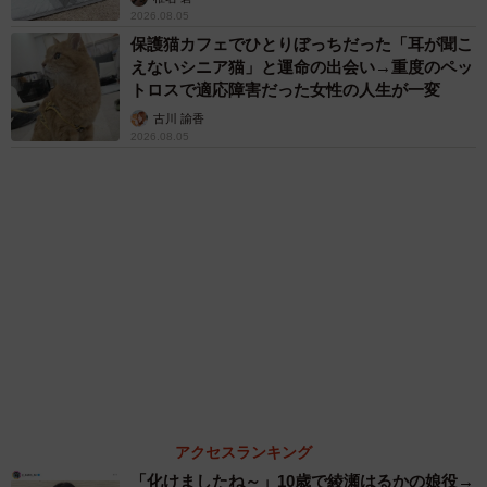
古川 諭香
2026.08.05
アクセスランキング
「化けましたね～」10歳で綾瀬はるかの娘役→
雰囲気ガラリの18歳に成長 「メイクで雰囲気
が」「宝塚に入れそう」
まいどなメディア
「不謹慎でないかと」実力派歌手、熊本へ支援
物資…運搬トラックの車体デザインにためら
い 「痛いほど伝わる」「行動され立派」
まいどなトピック
「そのままにしといてください」道路で動けな
い猫を前に返された一言… 懸命に生きようと
した4日間 「命の重さはみんな同じ」保護団
体代表の訴え
渡辺 晴子
72歳父、軽自動車で新潟から四国まで 65歳の
母と2人で3泊4日の旅 パーキングの休憩まで