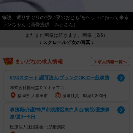
毎晩、選りすぐりの“添い寝のおとも”をベッドに持って来る
ランちゃん（画像提供：みぃさん）
まだまだ画像は続きます。画像（2/6）
↓ スクロールで次の写真 ↓
まいどなの求人情報
求人情報一覧へ
8/24スタート 認可法人/ブランクOKの一般事務
株式会社博報堂ＤＹキャプコ
福岡県 大牟田市
派遣社員：時給1,300円
事務職/介護/神戸市須磨区東白川台/病院/医療事
務/週3〜5日
医療法人社団菫会 北須磨病院