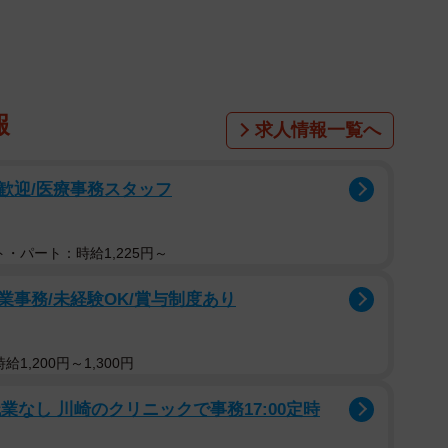
報
求人情報一覧へ
ク歓迎/医療事務スタッフ
・パート：時給1,225円～
事務/未経験OK/賞与制度あり
1,200円～1,300円
1/6
業なし 川崎のクリニックで事務17:00定時
ち（「こたとつーちゃんと時々おたま」さん提供、Instagramよ