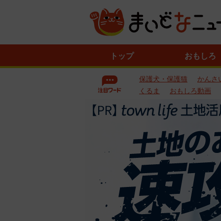
ニ
トップ
おもしろ
ュ
ー
保護犬・保護猫
かんさ
ス
一
くるま
おもしろ動画
覧