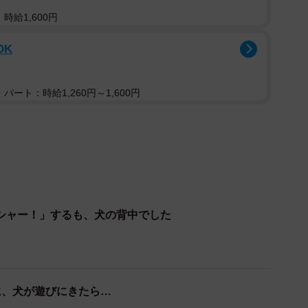
りキャプチャ撮影）
時給1,600円
…」
OK
ちの動画が、Instagramで話題を集めています。
パート：時給1,260円～1,600円
常を発信している「こたとつーちゃんと時々おたま」さ
に映っていたのは、“敵”の侵入に警戒しながらも、どこか頼り
（3歳）（こた）、妹のつくねちゃん（3歳）、しらたま
実家犬”のマルちゃん（3歳）です。
シャー！」するも、犬の背中でした
に、犬が遊びにきたら…