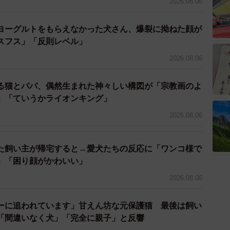
2026.08.06
ヨーグルトをもらえなかった犬さん、爆裂に拗ねた顔が
2/6
スフス」「反則レベル」
ゃん（「こたとつーちゃんと時々おたま」さん提供、Instagram
2026.08.06
よりキャプチャ撮影）
“警備隊”
る猫とパパ、偶然生まれた神々しい構図が「宗教画のよ
」「ていうかライオンキング」
から異変を察知したこたろうくんとつくねちゃんが、並
2026.08.06
されます。飼い主さんによると、マルちゃんが家に入る
うです。
た飼い主が帰宅すると→愛犬たちの反応に「ワンコ様で
外の様子を伺っていました」
」「困り顔がかわいい」
2026.08.06
れの個性が爆発。お客さま好きのつくねちゃんは自らお
んは玄関横の部屋へ、しらたまちゃんはソファ下へ避難
ーに追われています」甘えん坊な元保護猫 最後は飼い
「間違いなく犬」「完全に親子」と反響