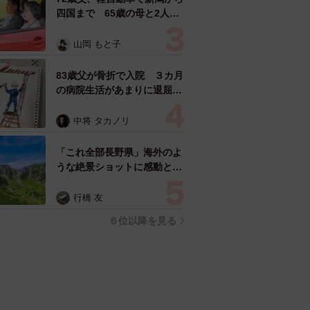
四国まで 65歳の母と2人で
3泊4日の旅 パーキングの休
憩まで分刻み… 「大学生で
山岡 もと子
も組まねえよ！」
83歳父が骨折で入院 ３カ月
の病院生活があまりに退屈で
「画用紙と色鉛筆持ってこ
い！」→スケッチブックを見
中将 タカノリ
た家族が仰天「これ、売れま
すよ…」
「これ全部長野県」海外のよ
うな絶景ショットに感動と反
響「離れてからいいところだ
ったんだって気づいた」
行橋 友
６位以降を見る