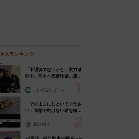
セスランキング
「不謹慎でないかと」実力派
歌手、熊本へ支援物資…運搬
トラックの車体デザインにた
めらい 「痛いほど伝わる」
まいどなトピック
「行動され立派」
「そのままにしといてくださ
い」道路で動けない猫を前に
返された一言… 懸命に生き
ようとした4日間 「命の重
渡辺 晴子
さはみんな同じ」保護団体代
表の訴え
72歳父、軽自動車で新潟から