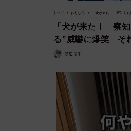
トップ
おもしろ
「犬が来た！」察知した
「犬が来た！」察知
る”威嚇に爆笑 そ
渡辺 晴子