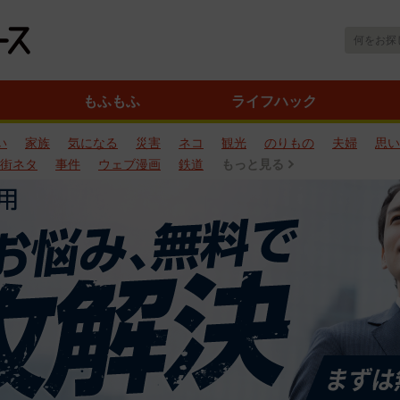
もふもふ
ライフハック
い
家族
気になる
災害
ネコ
観光
のりもの
夫婦
思い
街ネタ
事件
ウェブ漫画
鉄道
もっと見る