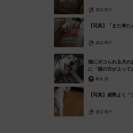
渡辺 晴子
【写真】「また来た
渡辺 晴子
猫にボコられる犬の
に「猫の方が上って
椎名 碧
【写真】威勢よく「
渡辺 晴子