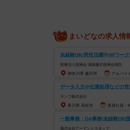
まいどなの求人情
未経験OK/男性活躍中/Wワー
医療法人徳洲会 湘南藤沢徳洲会病院
神奈川県 藤沢市
アルバイト
データ入力や伝票処理などの営業
サンワ株式会社
香川県 高松市
派遣社員：時給
一般事務・OA事務/未経験OK残
犬が家に侵入！怪しい気配にシンクロするお猫た
株式会社アーデントスタッフ