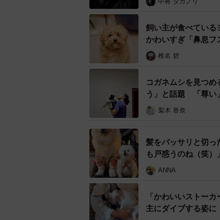
中将 タカノリ
飼い主が食べている
かわいすぎ「鼻息フ
洗濯カゴに入って登場したのは、実家犬のマルち
椎名 碧
外の気配を察知…シンクロする
コガネムシを見つめ
う」と話題 「尊い
動画では、マルちゃんが家に来る前
梨木 香奈
んで外の様子をうかがう姿が映し出
前から2匹は気配を察知していたそ
髪をバッサリと切っ
「こたとつくねはシンクロしながら
も戸惑うのね（笑）
ANNA
しかし、玄関が開いた瞬間、それぞ
出迎えに向かった一方、こたろうく
「かわいいストーカ
したといいます。
主にダイブする姿に