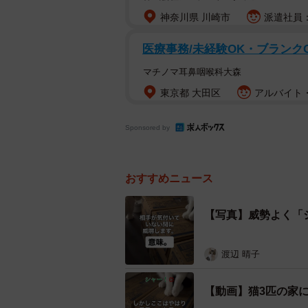
神奈川県 川崎市
派遣社員：
「警戒心強いわりに情けない警備隊
医療事務/未経験OK・ブランク
マチノマ耳鼻咽喉科大森
そんなコメントとともに投稿された猫た
東京都 大田区
アルバイト・
投稿したのは、3匹の猫たちとの日
ん（@s.kotaro0530）。そこ
Sponsored by
ない猫たちの姿でした。
おすすめニュース
登場するのは、長男・こたろうくん
ちゃん（2歳）（おたま）、そして“
【写真】威勢よく「
渡辺 晴子
【動画】猫3匹の家