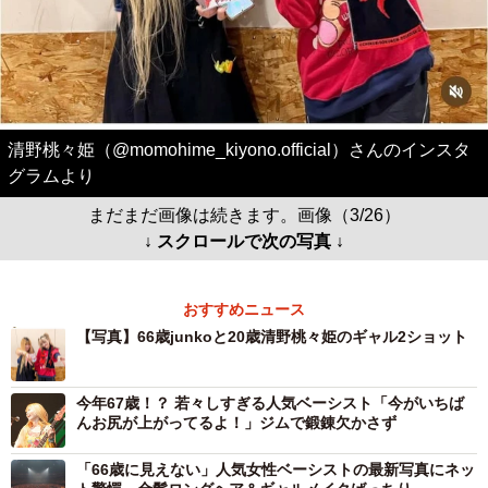
清野桃々姫（@momohime_kiyono.official）さんのインスタ
グラムより
まだまだ画像は続きます。画像（3/26）
↓ スクロールで次の写真 ↓
おすすめニュース
【写真】66歳junkoと20歳清野桃々姫のギャル2ショット
今年67歳！？ 若々しすぎる人気ベーシスト「今がいちば
んお尻が上がってるよ！」ジムで鍛錬欠かさず
「66歳に見えない」人気女性ベーシストの最新写真にネッ