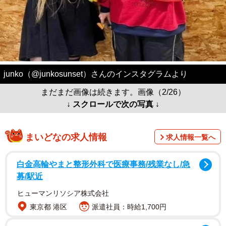
junko（@junkosunset）さんのインスタグラムより
まだまだ画像は続きます。画像（2/26）
↓ スクロールで次の写真 ↓
まいどなの求人情報
求人情報一覧へ
白金高輪やまと整形外科で医療事務/残業なし/急
募/駅近
ヒューマンリソシア株式会社
東京都 港区
派遣社員：時給1,700円