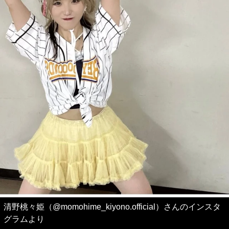
清野桃々姫（@momohime_kiyono.official）さんのインスタ
グラムより