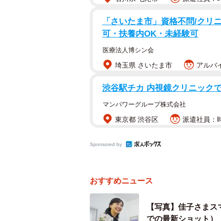
「さいたま市」資格不問/クリニッ
可・扶養内OK・未経験可
医療法人博シン会
埼玉県 さいたま市
アルバイ
渋谷駅チカ 内視鏡クリニック
マンパワーグループ株式会社
東京都 渋谷区
派遣社員：時
Sponsored by
おすすめニュース
【写真】佳子さまス
での最新ショット）