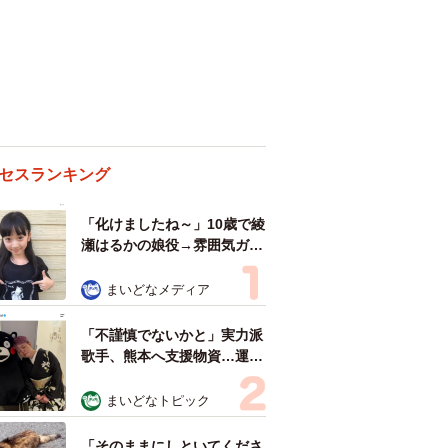
セスランキング
「化けましたね～」10歳で綾
瀬はるかの娘役→雰囲気ガラ
リの18歳に成長 「メイクで
雰囲気が」「宝塚に入れそ
まいどなメディア
う」
「不謹慎でないかと」実力派
歌手、熊本へ支援物資…運搬
トラックの車体デザインにた
めらい 「痛いほど伝わる」
まいどなトピック
「行動され立派」
「そのままにしといてくださ