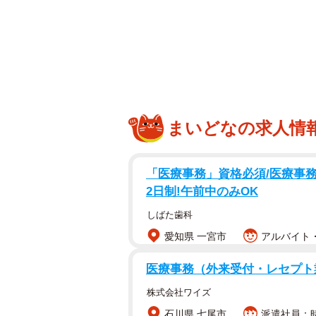
まいどなの求人情
「医療事務」資格必須/医療事務/
2日制!午前中のみOK
しばた歯科
愛知県 一宮市
アルバイト・
医療事務（外来受付・レセプト
株式会社ワイズ
石川県 七尾市
派遣社員：時給