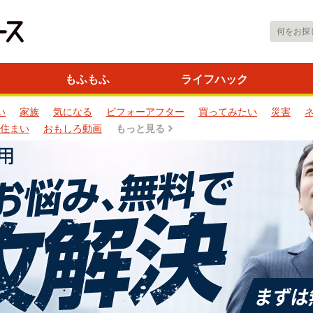
もふもふ
ライフハック
い
家族
気になる
ビフォーアフター
買ってみたい
災害
住まい
おもしろ動画
もっと見る