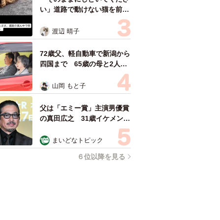
い」道路で動けない猫を前に
返された一言… 懸命に生き
ようとした4日間 「命の重
渡辺 晴子
さはみんな同じ」保護団体代
表の訴え
72歳父、軽自動車で新潟から
四国まで 65歳の母と2人で
3泊4日の旅 パーキングの休
憩まで分刻み… 「大学生で
山岡 もと子
も組まねえよ！」
父は「エミー賞」主演男優賞
の真田広之 31歳イケメン俳
優が長髪ヒゲのワイルド近影
「ガチヒロさんそっくり」
まいどなトピック
「新たな一面もステキ」
６位以降を見る