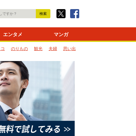
エンタメ
マンガ
ネコ
のりもの
観光
夫婦
思い出