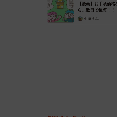
【漫画】お手頃価格
「自分が苦手なだけで、平気な人も
ら…数日で後悔！！
のはこちらなので…。でも、まさか
敗
中瀬 えみ
内見時に気づけていれば…と悔やん
マンションの目の前が「24時
筋トレとランニングが趣味のCさん（
ムマンションに住んでいます。
ある日、目の前の建物に24時間営
と大喜び。オープン初日に登録する
周囲は戸建てが多く、競合する施設
利用者がいるほどの盛況ぶりです。
しかし困っているのは、利用者の一