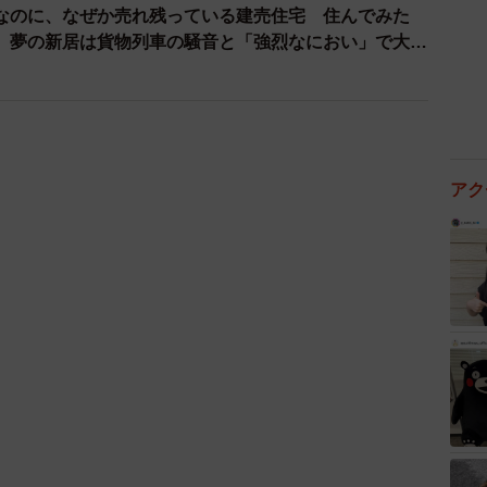
なのに、なぜか売れ残っている建売住宅 住んでみた
いるかもしれませんし、そもそも後から引っ越してきた
 夢の新居は貨物列車の騒音と「強烈なにおい」で大失
こうしたニオイに悩まされるとは思いませんでした」
でいるようです。
間ジム」
アク
関東在住、40代、会社員）は、1人暮らしのワンルー
業のジムがオープンし、「これで雨の日でも運動できる」
ほど期待していたそうです。
もないため、ジムはすぐに人気に。いつ訪れても複数の
部がCさんの住むマンションの自転車置き場を無断で使