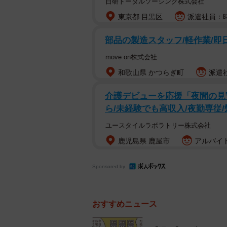
日研トータルソーシング株式会社
うです。
東京都 目黒区
派遣社員：時
部品の製造スタッフ/軽作業/即日
move on株式会社
和歌山県 かつらぎ町
派遣社
介護デビューを応援「夜間の見
ら/未経験でも高収入/夜勤専従
ユースタイルラボラトリー株式会社
鹿児島県 鹿屋市
アルバイト
Sponsored by
おすすめニュース