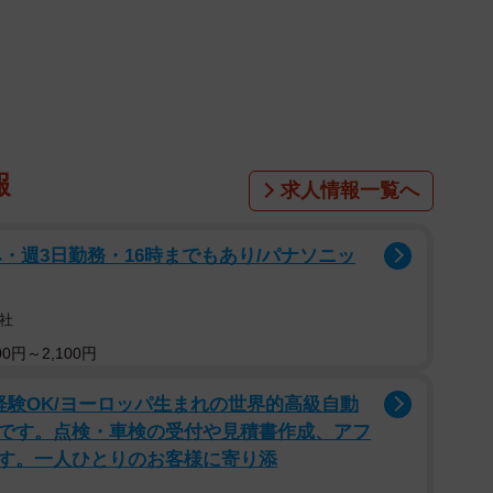
もあるようです
コンビニ」
Aさん（関東在住、30代、パート）が住む1LDKの賃
としてコンビニが入居しています。夫が交代制で夜勤に
物ができる店があったら便利だし、常に人がいるので防
報
求人情報一覧へ
さん自身も、ちょっとした買い忘れやATM利用、コピ
・週3日勤務・16時までもあり/パナソニッ
便利さを日々実感しています。
社
ポイントは「音」でした。住宅街の一角にあるため、基
0円～2,100円
深夜のトラックの停車音や荷物の搬入時の台車の音、車
経験OK/ヨーロッパ生まれの世界的高級自動
には気にならなかった「音」が夜寝ているときには大き
です。点検・車検の受付や見積書作成、アフ
す。一人ひとりのお客様に寄り添
言うものの、Aさんはもう1年以上朝まで眠れていないそ