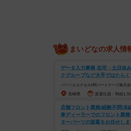
ぬ想定外の落とし穴に気づくケース
マンションの1階テナントに「
昨年結婚し、夫と二人暮らしを始めた
貸マンションには、1階にテナント
つくこともあり、早朝や深夜に買い
まいどなの求人情
犯上でも安心と選んだ物件です。
結婚後はパートで事務員をしているA
データ入力事務 在宅・土日休み
クグループなど大手ではたらく
ーなど、雨の日にも傘なしで行ける
パーソルエクセルHRパートナーズ株式会
そんなコンビニ付き物件唯一の後悔
長崎県
派遣社員：時給1,50
本的には静かな場所ですが、その分
店舗フロント業務/経験不問/未
で来た客のドアの開閉音など、昼間
車ディーラーでのフロント業務
く響くのだとか。
ターパーツの提案をお任せしま
「慣れれば気にならないよ」と夫は