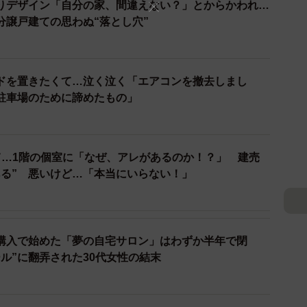
りデザイン「自分の家、間違えない？」とからかわれ…
分譲戸建ての思わぬ“落とし穴”
2/5
ドを置きたくて…泣く泣く「エアコンを撤去しまし
駐車場のために諦めたもの」
人気の「ラーメン屋」
が困っているのは、地元で有名な人気ラーメン店です。
て…1階の個室に「なぜ、アレがあるのか！？」 建売
タンスが評判を呼び毎日夕方よりも早く売り切れます。
ある” 悪いけど…「本当にいらない！」
にはもう行列もないから別に気にならない」と考えてい
行しづらいといった問題はないとのことです。
購入で始めた「夢の自宅サロン」はわずか半年で閉
Bさんが驚いたのは「仕込みの時の豚骨のニオイ」でし
ル”に翻弄された30代女性の結末
プを仕込んでいる間は窓を開けられない状況なのだと