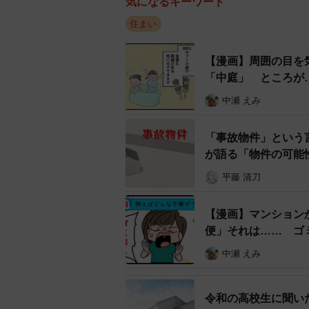
気になるキーワード
用していること。もともとスペース
住まい
詰め込まれ、通路や歩道がふさがれ
【漫画】周囲の目を
ジムには常駐スタッフがいないため
「中庭」 ところが
ヤモヤした思いを抱えながら過ごし
中瀬 えみ
子育て世帯の住まいの近く「小
「事故物件」という
子どもの幼稚園入園を機にマイホーム
が語る「物件の可能
どもの安心・安全を考えて、家から
平藤 清刀
に家を建てました。新しい校舎に、
ったといいます。
【漫画】マンション
便」それは…… ゴミ
当初は「子どもの声や校内放送が騒
中瀬 えみ
際には非常に静かで、かえって驚い
ところが、予想外だったのは「砂埃
令和の高校生に聞い