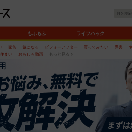
もふもふ
ライフハック
い
家族
気になる
ビフォーアフター
買ってみたい
災害
住まい
おもしろ動画
もっと見る