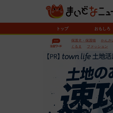
ニ
トップ
おもしろ
ュ
ー
保護犬・保護猫
かんさ
ス
一
くるま
ファッション
覧