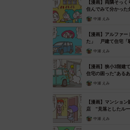
【漫画】両隣そっく
住んでみて分かった
中瀬 えみ
【漫画】アルファー
た」 戸建て住宅「
ほぼランチタイムで売り切れる
中瀬 えみ
Bさん（関東在住、30代、会社員）
【漫画】狭小3階建
スープが売切れたら閉店、というス
住宅の困った“ある
中瀬 えみ
そのため「日中は仕事だし、帰宅後
ました。実際、行列で騒がしい、通
【漫画】マンション
ところが、引っ越し後しばらくして
店 “見落としたルー
た。特に、閉店後、夜にかけてスー
中瀬 えみ
か…。