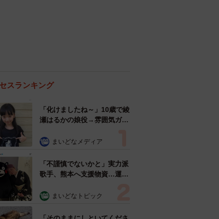
セスランキング
「化けましたね～」10歳で綾
瀬はるかの娘役→雰囲気ガラ
リの18歳に成長 「メイクで
雰囲気が」「宝塚に入れそ
まいどなメディア
う」
「不謹慎でないかと」実力派
歌手、熊本へ支援物資…運搬
トラックの車体デザインにた
めらい 「痛いほど伝わる」
まいどなトピック
「行動され立派」
「そのままにしといてくださ