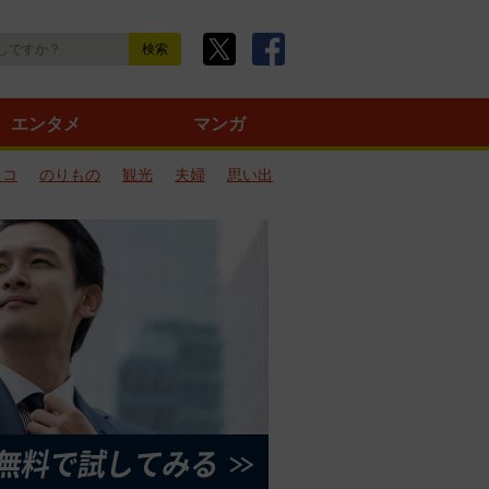
エンタメ
マンガ
ネコ
のりもの
観光
夫婦
思い出