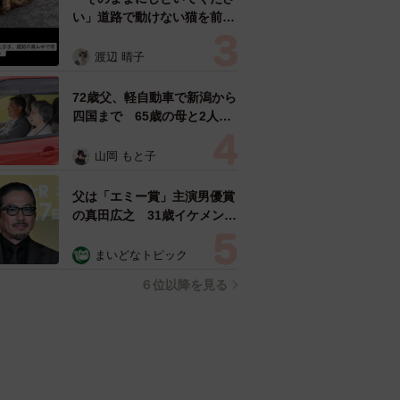
い」道路で動けない猫を前に
返された一言… 懸命に生き
ようとした4日間 「命の重
渡辺 晴子
さはみんな同じ」保護団体代
表の訴え
72歳父、軽自動車で新潟から
四国まで 65歳の母と2人で
3泊4日の旅 パーキングの休
憩まで分刻み… 「大学生で
山岡 もと子
も組まねえよ！」
父は「エミー賞」主演男優賞
の真田広之 31歳イケメン俳
優が長髪ヒゲのワイルド近影
「ガチヒロさんそっくり」
まいどなトピック
「新たな一面もステキ」
６位以降を見る