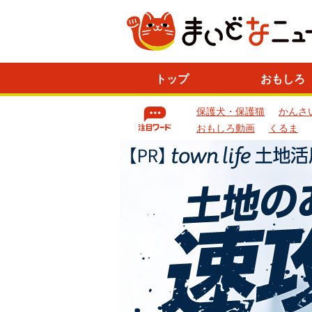
ニ
トップ
おもしろ
ュ
ー
保護犬・保護猫
かんさ
ス
一
おもしろ動画
くるま
覧