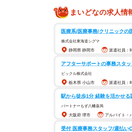
まいどなの求人情
医療系/医療事務/クリニックの
株式会社東海道シグマ
静岡県 静岡市
派遣社員：時給
アフターサポートの事務スタ
ピックル株式会社
栃木県 小山市
派遣社員：時
駅から徒歩1分 経験を活かせ
パートナーもず八幡薬局
大阪府 堺市
アルバイト・パ
受付 医療事務スタッフ/週払いO