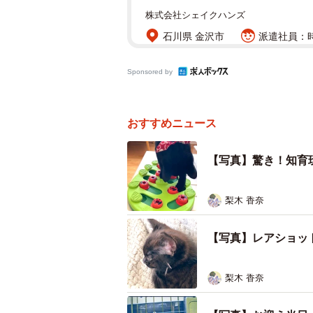
株式会社シェイクハンズ
石川県 金沢市
派遣社員：時給
Sponsored by
おすすめニュース
【写真】驚き！知育
梨木 香奈
【写真】レアショッ
梨木 香奈