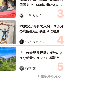
四国まで 65歳の母と2人で
3泊4日の旅 パーキングの休
憩まで分刻み… 「大学生で
山岡 もと子
も組まねえよ！」
83歳父が骨折で入院 ３カ月
の病院生活があまりに退屈で
「画用紙と色鉛筆持ってこ
い！」→スケッチブックを見
中将 タカノリ
た家族が仰天「これ、売れま
すよ…」
「これ全部長野県」海外のよ
うな絶景ショットに感動と反
響「離れてからいいところだ
ったんだって気づいた」
行橋 友
６位以降を見る