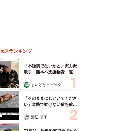
セスランキング
「不謹慎でないかと」実力派
歌手、熊本へ支援物資…運搬
トラックの車体デザインにた
めらい 「痛いほど伝わる」
まいどなトピック
「行動され立派」
「そのままにしといてくださ
い」道路で動けない猫を前に
返された一言… 懸命に生き
ようとした4日間 「命の重
渡辺 晴子
さはみんな同じ」保護団体代
表の訴え
72歳父、軽自動車で新潟から