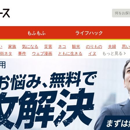
もふもふ
ライフハック
い
家族
気になる
災害
ネコ
観光
のりもの
夫婦
思い
街ネタ
事件
ウェブ漫画
ともに生きる
イヌ
もっと見る