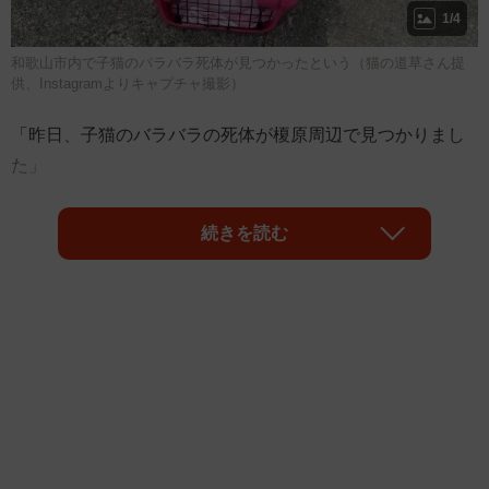
1/4
和歌山市内で子猫のバラバラ死体が見つかったという（猫の道草さん提
供、Instagramよりキャプチャ撮影）
「昨日、子猫のバラバラの死体が榎原周辺で見つかりまし
た」
和歌山市内で、刃物で切られたような子猫のバラバラ死体
続きを読む
が見つかったとのことが分かりました。
同市内で保護猫の譲渡活動などに取り組む保護猫カフェ
【猫の道草】さん（@nekonomichikusa_）が、Instagramで
報告。猫の道草さんによると、子猫の死体が見つかったの
は5月18日とのこと。薬局の駐車場で、中学生らが発見。通
り掛かりの保護猫ボランティアさんが猫の道草さんに「す
ぐに来てください」と連絡が入ったといいます。