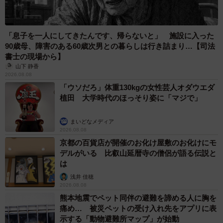
「息子を一人にしてきたんです、帰らないと」 施設に入った
90歳母、障害のある60歳次男との暮らしは行き詰まり…【司法
書士の現場から】
山下 静香
2026.08.08
「ウソだろ」体重130kgの女性芸人オダウエダ
植田 大学時代のほっそり姿に「マジで」
まいどなメディア
2026.08.08
京都の百貨店が開催のお化け屋敷のお化けにモ
デルがいる 比叡山延暦寺の僧侶が語る伝説と
は
浅井 佳穂
2026.08.08
熊本地震でペット同伴の避難を諦める人に胸を
痛め… 被災ペットの受け入れ先をアプリに表
示する「動物避難所マップ」が始動