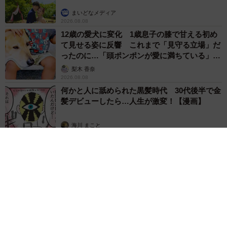
まいどなメディア
2026.08.08
12歳の愛犬に変化 1歳息子の膝で甘える初め
て見せる姿に反響 これまで「見守る立場」だ
ったのに…「頭ポンポンが愛に満ちている」
「尊…」
梨木 香奈
2026.08.08
何かと人に舐められた黒髪時代 30代後半で金
髪デビューしたら…人生が激変！【漫画】
海川 まこと
2026.08.08