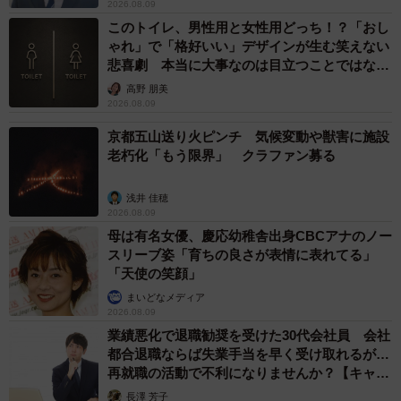
2026.08.09
このトイレ、男性用と女性用どっち！？「おし
ゃれ」で「格好いい」デザインが生む笑えない
悲喜劇 本当に大事なのは目立つことではな
く…
高野 朋美
2026.08.09
京都五山送り火ピンチ 気候変動や獣害に施設
老朽化「もう限界」 クラファン募る
浅井 佳穂
2026.08.09
母は有名女優、慶応幼稚舎出身CBCアナのノー
スリーブ姿「育ちの良さが表情に表れてる」
「天使の笑顔」
まいどなメディア
2026.08.09
業績悪化で退職勧奨を受けた30代会社員 会社
都合退職ならば失業手当を早く受け取れるが…
再就職の活動で不利になりませんか？【キャリ
アカウンセラーが解説】
長澤 芳子