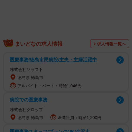
まいどなの求人情報
求人情報一覧へ
医療事務/徳島市民病院/主夫・主婦活躍中
株式会社ソラスト
徳島県 徳島市
アルバイト・パート：時給1,046円
「私（猫の道草さん）がすぐに現場に駆けつけました。子
どもたちには『この後大人たちで対応するから、帰っても
病院での医療事務
いいよ』と伝えましたが、『最後まで対応します！！』と
株式会社グロップ
言ってくれ、残ってもらったんです。110番に電話をかけ
徳島県 徳島市
派遣社員：時給1,200円
て、刃物で切られたような猫の死体があるということを伝
えたら、詳しい場所等聞かれ、すぐに向かいますとのこと
医療事務スタッフ/ブランクOK/金沢市