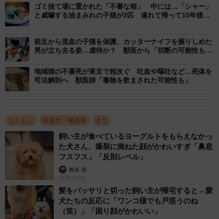
ゴミ捨て場に置かれた「不審な箱」 中には…「シャー」
と威嚇する油まみれの子猫が2匹 連れて帰って10年後、
家族を癒やす「甘えん坊」に
前足から流血の子猫を保護、カッターナイフを握りしめた
男が立ち去る姿…虐待か？ 獣医から「切断の可能性も」
と宣告
地域猫の不審死が東京で相次ぐ 吐血や嘔吐など…死体を
司法解剖へ 獣医師「毒物を飲まされた可能性も」
もふもふ
保護犬・保護猫
ネコ
飼い主が食べているヨーグルトをもらえなかっ
た犬さん、爆裂に拗ねた顔がかわいすぎ「鼻息
フスフス」「反則レベル」
椎名 碧
2/4
2026.08.06
子猫の死体が見つかったのは、薬局の駐車場（猫の道草さん提供、
髪をバッサリと切った飼い主が帰宅すると→愛
Instagramよりキャプチャ撮影）
犬たちの反応に「ワンコ様でも戸惑うのね
（笑）」「困り顔がかわいい」