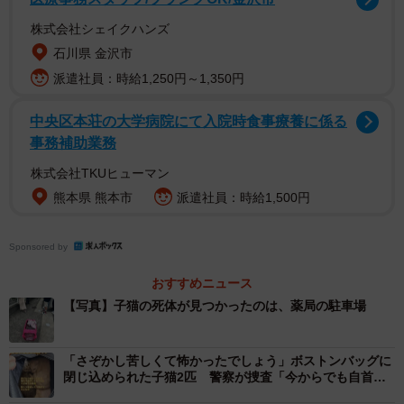
で対応いただきました」
株式会社シェイクハンズ
石川県 金沢市
子猫は3カ月ぐらい。下半身はなくスパッと切れた尻尾と、
派遣社員：時給1,250円～1,350円
足の先が近くに落ちていました。血溜まりは1カ所のみで、
引きずったりした形跡などはなく、何者かが刃物で切りつ
中央区本荘の大学病院にて入院時食事療養に係る
けた可能性もあるとのこと。警察によると、人為的な可能
事務補助業務
性や、野犬などの動物に襲われた可能性の両面で、子猫の
株式会社TKUヒューマン
死体を調べているといいます。
熊本県 熊本市
派遣社員：時給1,500円
Sponsored by
おすすめニュース
【写真】子猫の死体が見つかったのは、薬局の駐車場
「さぞかし苦しくて怖かったでしょう」ボストンバッグに
閉じ込められた子猫2匹 警察が捜査「今からでも自首し
て謝って」