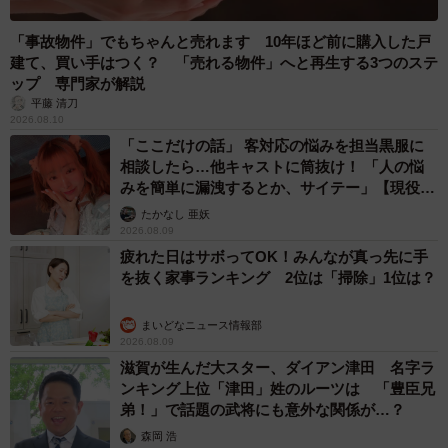
最近保護された子猫たち（猫の道草さん提供、Instagramよりキャプチャ
撮影）
「事故物件」でもちゃんと売れます 10年ほど前に購入した戸
建て、買い手はつく？ 「売れる物件」へと再生する3つのステ
保護猫カフェ「猫の道草」は2019年3月にオープン。カフ
ップ 専門家が解説
ェ内には25匹の猫さんたちがおり、随時里親募集中です。
平藤 清刀
2026.08.10
店主は「譲渡会等では、緊張してしまい本来のかわいい性
「ここだけの話」 客対応の悩みを担当黒服に
格を分かってもらいづらいですが、保護猫カフェでは、保
相談したら…他キャストに筒抜け！ 「人の悩
護した猫さんたちの本来の性格を見てもらうことができる
みを簡単に漏洩するとか、サイテー」【現役キ
ャストに取材】
と思います。譲渡ご希望の方だけではなく、保護猫さんた
たかなし 亜妖
2026.08.09
ちのために何かしたい方、ただ猫に癒されたい方や、男性1
疲れた日はサボってOK！みんなが真っ先に手
人のお客さまも多く、お気軽に遊びに来ていただきたいと
を抜く家事ランキング 2位は「掃除」1位は？
思っています」と話してくれました。
まいどなニュース情報部
2026.08.09
滋賀が生んだ大スター、ダイアン津田 名字ラ
ンキング上位「津田」姓のルーツは 「豊臣兄
弟！」で話題の武将にも意外な関係が…？
森岡 浩