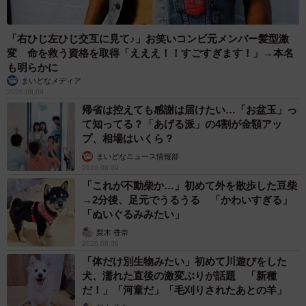
「右ひじ左ひじ交互に見て♪」お笑いコンビ元メンバー髪型激
変 命を救う資格を取得「えええ！！すごすぎます！」→本名
も明らかに
まいどなメディア
2026.08.09
帰省は控えても感謝は届けたい…「お盆玉」っ
て知ってる？「あげる派」の4割が金額アッ
プ、相場はいくら？
まいどなニュース情報部
2026.08.09
「これが不動柴か…」初めて外を散歩した豆柴
→2分後、足元でうるうる 「かわいすぎる」
「ぬいぐるみみたい」
梨木 香奈
2026.08.09
「体だけ別生物みたい」初めて川遊びをした
犬、濡れた直後の激変ぶりが話題 「新種
だ！」「河童だ」「毛刈りされたあとの羊」