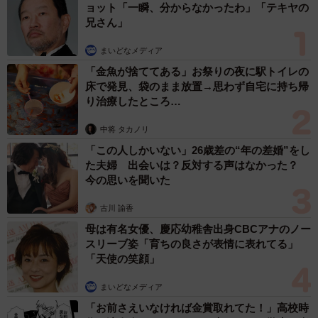
ョット「一瞬、分からなかったわ」「テキヤの
兄さん」
3/4
まいどなメディア
「金魚が捨ててある」お祭りの夜に駅トイレの
現場に駆け付けた警察官（猫の道草さん提供、Instagramよりキャプチャ
床で発見、袋のまま放置→思わず自宅に持ち帰
撮影））
り治療したところ…
店主「動物の遺棄や虐待は犯罪。見つけたら勇気
中将 タカノリ
を出して110番してほしい」
「この人しかいない」26歳差の“年の差婚”をし
た夫婦 出会いは？反対する声はなかった？
「子どもたちは、自分たちの手で死んでしまった猫を埋め
今の思いを聞いた
てあげたいと言ってくれましたが、証拠として刑事さんが
持ち帰り調査していただくこととなって。私たちから見た
古川 諭香
ところ、切れた場所はスパッと切れており、引きずったり
母は有名女優、慶応幼稚舎出身CBCアナのノー
スリーブ姿「育ちの良さが表情に表れてる」
した後もなく血溜まりは死体の下の1カ所。場所や時間的に
「天使の笑顔」
も、動物が危害を加えた可能性は低いと思います」
まいどなメディア
また子猫の死体が見つかったのは大通りに面した場所だっ
「お前さえいなければ金賞取れてた！」高校時