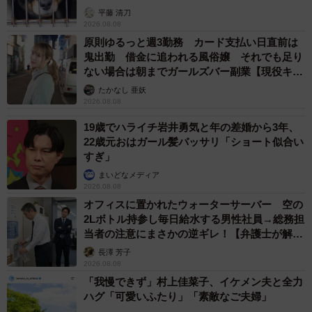
平藤 清刀
2026.08.08
原則ゆるっと週3勤務 カード支払い日直前は
鬼出勤 借金に追われる風俗嬢 それでも足り
ない場合は朝までガールズバー副業【現役キャ
ストに取材】
たかなし 亜妖
2026.08.08
19歳でハライチ岩井勇気と年の差婚から3年、
22歳元おはガール髪バッサリ「ショート似合い
すぎ」
まいどなメディア
2026.08.08
オフィスに置かれたウォーターサーバー 空の
2Lボトル持参し毎日給水する男性社員→総務担
当者の注意にまさかの逆ギレ！【弁護士が解
説】
長澤 芳子
2026.08.08
「我慢できず」村上佳菜子、イケメン夫と全力
ハグ「可愛いふたり」「素敵なご夫婦」