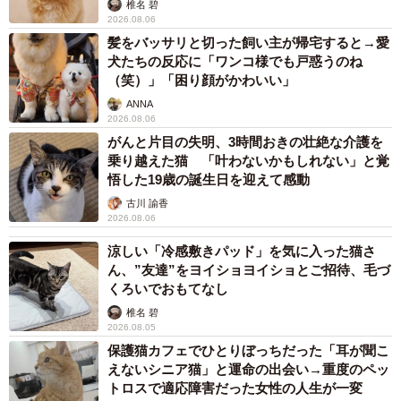
椎名 碧
2026.08.06
髪をバッサリと切った飼い主が帰宅すると→愛
犬たちの反応に「ワンコ様でも戸惑うのね
（笑）」「困り顔がかわいい」
ANNA
2026.08.06
がんと片目の失明、3時間おきの壮絶な介護を
乗り越えた猫 「叶わないかもしれない」と覚
悟した19歳の誕生日を迎えて感動
古川 諭香
2026.08.06
涼しい「冷感敷きパッド」を気に入った猫さ
ん、”友達”をヨイショヨイショとご招待、毛づ
くろいでおもてなし
椎名 碧
2026.08.05
保護猫カフェでひとりぼっちだった「耳が聞こ
えないシニア猫」と運命の出会い→重度のペッ
トロスで適応障害だった女性の人生が一変