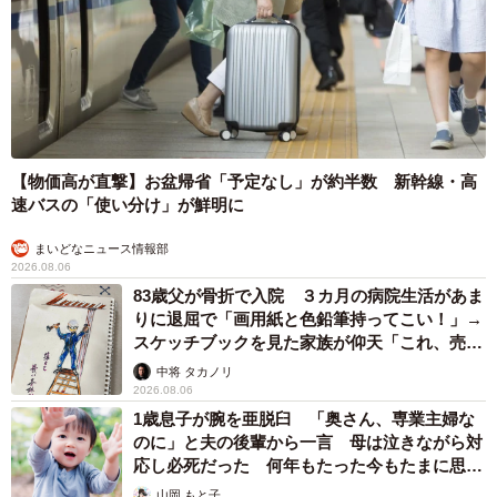
【物価高が直撃】お盆帰省「予定なし」が約半数 新幹線・高
速バスの「使い分け」が鮮明に
まいどなニュース情報部
2026.08.06
83歳父が骨折で入院 ３カ月の病院生活があま
りに退屈で「画用紙と色鉛筆持ってこい！」→
スケッチブックを見た家族が仰天「これ、売れ
ますよ…」
中将 タカノリ
2026.08.06
1歳息子が腕を亜脱臼 「奥さん、専業主婦な
のに」と夫の後輩から一言 母は泣きながら対
応し必死だった 何年もたった今もたまに思い
出し…
山岡 もと子