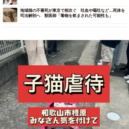
と宣告
地域猫の不審死が東京で相次ぐ 吐血や嘔吐など…死体を
司法解剖へ 獣医師「毒物を飲まされた可能性も」