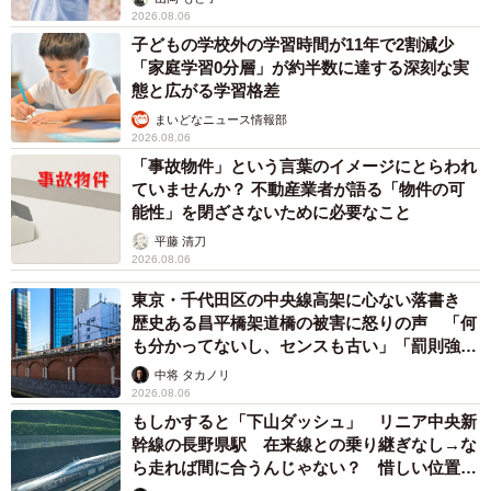
2026.08.06
子どもの学校外の学習時間が11年で2割減少
「家庭学習0分層」が約半数に達する深刻な実
態と広がる学習格差
まいどなニュース情報部
2026.08.06
「事故物件」という言葉のイメージにとらわれ
ていませんか？ 不動産業者が語る「物件の可
能性」を閉ざさないために必要なこと
平藤 清刀
2026.08.06
東京・千代田区の中央線高架に心ない落書き
歴史ある昌平橋架道橋の被害に怒りの声 「何
も分かってないし、センスも古い」「罰則強化
して」
中将 タカノリ
2026.08.06
もしかすると「下山ダッシュ」 リニア中央新
幹線の長野県駅 在来線との乗り継ぎなし→な
ら走れば間に合うんじゃない？ 惜しい位置関
係が反響