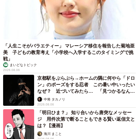
「人生こそがバラエティー」 マレーシア移住を報告した菊地亜
美 子どもの教育考え「小学校へ入学するこのタイミングで挑
戦」
まいどなトピック
2026.08.06
京都駅をぶらぶら→ホームの隅に何やら「ドロ
ン」のポーズをする忍者 この暑い中いったい
なぜ？ 近づいてみたら… 「見つかるなんて
未熟」
中将 タカノリ
2026.08.06
「明日ひま？」 知り合いから唐突なメッセー
ジ 用件次第で断ることもできる賢い返信文と
は？【漫画】
海川 まこと
2026.08.06