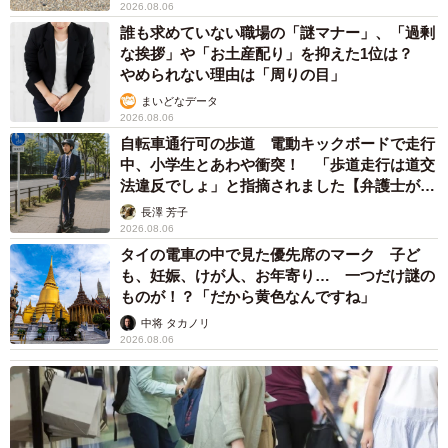
2026.08.06
誰も求めていない職場の「謎マナー」、「過剰
な挨拶」や「お土産配り」を抑えた1位は？
やめられない理由は「周りの目」
まいどなデータ
2026.08.06
自転車通行可の歩道 電動キックボードで走行
中、小学生とあわや衝突！ 「歩道走行は道交
法違反でしょ」と指摘されました【弁護士が解
説】
長澤 芳子
2026.08.06
タイの電車の中で見た優先席のマーク 子ど
も、妊娠、けが人、お年寄り… 一つだけ謎の
ものが！？「だから黄色なんですね」
中将 タカノリ
2026.08.06