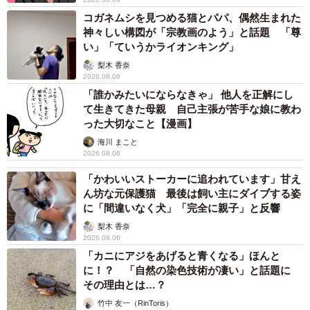
コガネムシを見つめる猫とパパ、偶然生まれた
神々しい構図が「宗教画のよう」と話題 「尊
い」「ていうかライオンキング」
梨木 香奈
2026.08.06
「誰かみたいにならなきゃ」 他人を正解にし
て生きてきた母親 自己主張が苦手な娘に教わ
った大切なこと【漫画】
海川 まこと
2026.08.06
「かわいいストーカーに追われています」甘え
ん坊な元保護猫 最後は飼い主にダイブする姿
に「間違いなく犬」「完全に親子」と反響
梨木 香奈
2026.08.06
「カニにアジをあげると青くなる」ほんと
に！？ 「自然の染色技術が凄い」と話題に
その理由とは…？
竹中 友一（RinToris）