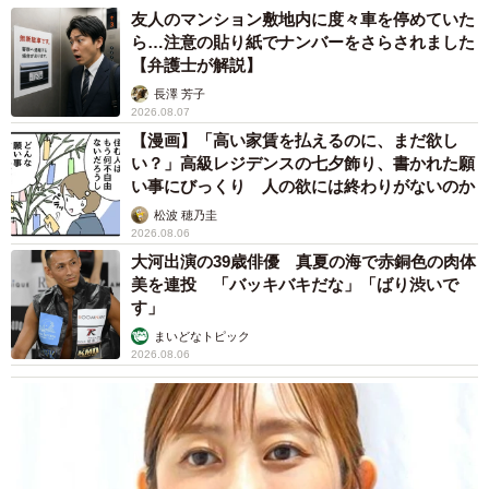
友人のマンション敷地内に度々車を停めていた
ら…注意の貼り紙でナンバーをさらされました
【弁護士が解説】
長澤 芳子
2026.08.07
【漫画】「高い家賃を払えるのに、まだ欲し
い？」高級レジデンスの七夕飾り、書かれた願
い事にびっくり 人の欲には終わりがないのか
松波 穂乃圭
2026.08.06
大河出演の39歳俳優 真夏の海で赤銅色の肉体
美を連投 「バッキバキだな」「ばり渋いで
す」
まいどなトピック
2026.08.06