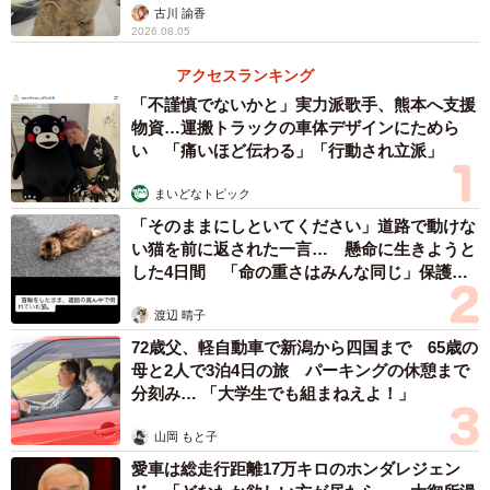
古川 諭香
2026.08.05
アクセスランキング
「不謹慎でないかと」実力派歌手、熊本へ支援
物資…運搬トラックの車体デザインにためら
い 「痛いほど伝わる」「行動され立派」
まいどなトピック
「そのままにしといてください」道路で動けな
い猫を前に返された一言… 懸命に生きようと
した4日間 「命の重さはみんな同じ」保護団
体代表の訴え
渡辺 晴子
72歳父、軽自動車で新潟から四国まで 65歳の
母と2人で3泊4日の旅 パーキングの休憩まで
分刻み… 「大学生でも組まねえよ！」
山岡 もと子
愛車は総走行距離17万キロのホンダレジェン