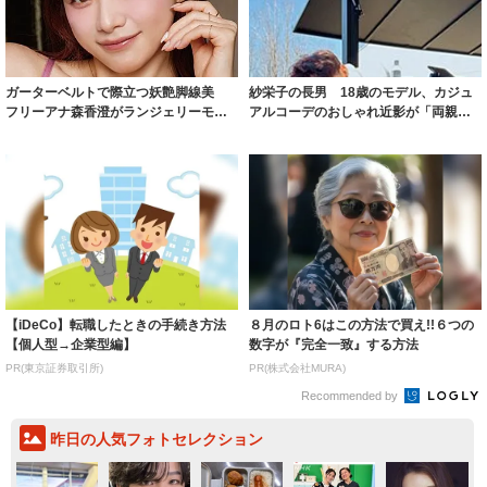
ガーターベルトで際立つ妖艶脚線美
紗栄子の長男 18歳のモデル、カジュ
フリーアナ森香澄がランジェリーモデ
アルコーデのおしゃれ近影が「両親の
ルに ｢PE...
いいとこ取...
【iDeCo】転職したときの手続き方法
８月のロト6はこの方法で買え!!６つの
【個人型→企業型編】
数字が『完全一致』する方法
PR(東京証券取引所)
PR(株式会社MURA)
Recommended by
昨日の人気フォトセレクション