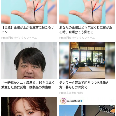
【当選】金運が上がる直前に起こるサ
あなたの金運はどう？宝くじに縁があ
イン
る時、金運はこう変わる
PR(合同会社デジタルファーム )
PR(合同会社デジタルファーム )
「一瞬誰かと…」彦摩呂、30キロ近く
テレワーク普及で起きつつある働き
減量した姿に反響 既製品の防護服が
方・暮らし方の変化
着られると...
PR(東京証券取引所)