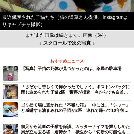
最近保護された子猫たち（猫の道草さん提供、Instagramよ
りキャプチャ撮影）
まだまだ画像は続きます。画像（3/4）
↓ スクロールで次の写真 ↓
おすすめニュース
【写真】子猫の死体が見つかったのは、薬局の駐車場
「さぞかし苦しくて怖かったでしょう」ボストンバッグに
閉じ込められた子猫2匹 警察が捜査「今からでも自首し
て謝って」
ゴミ捨て場に置かれた「不審な箱」 中には…「シャー」
と威嚇する油まみれの子猫が2匹 連れて帰って10年後、
家族を癒やす「甘えん坊」に
前足から流血の子猫を保護、カッターナイフを握りしめた
男が立ち去る姿…虐待か？ 獣医から「切断の可能性も」