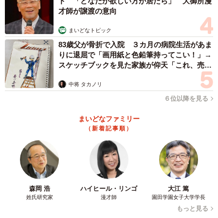
ド 「どなたか欲しい方が居たら」 大御所漫
才師が譲渡の意向
まいどなトピック
83歳父が骨折で入院 ３カ月の病院生活があま
りに退屈で「画用紙と色鉛筆持ってこい！」→
スケッチブックを見た家族が仰天「これ、売れ
ますよ…」
中将 タカノリ
６位以降を見る
まいどなファミリー
（新着記事順）
森岡 浩
ハイヒール・リンゴ
大江 篤
姓氏研究家
漫才師
園田学園女子大学学長
もっと見る