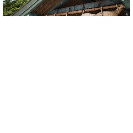
重みも歴史もズッシリ…出雲大社の日本最大級「大しめ縄」が8
年ぶり掛けかえ 伝統の「大撚り合わせ」が28万回超再生「ほ
んとに圧巻」
まいどなニュース調査部
2026.08.06
「これ全部長野県」海外のような絶景ショット
に感動と反響「離れてからいいところだったん
だって気づいた」
行橋 友
2026.08.06
「ミステリーの女王」と呼ばれた作家の娘は
「2時間サスペンスの女王」 聞いていたのと
違う血液型に「私は誰の子なの？」【徹子の部