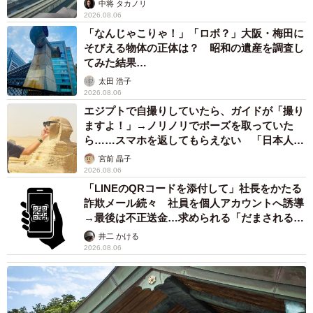
中将 タカノリ
2026.08.06
「なんじゃこりゃ！」「ロボ？」大阪・梅田に
そびえる物体の正体は？ 昭和の遺産を調査し
てみた結果…
太田 浩子
2026.08.06
エジプトで自撮りしていたら、ガイドが「撮り
ますよ！」→ノリノリでポーズを取っていた
ら……スマホを返してもらえない 「日本人は
カモ代表かも」「私は6時間で3万円払った」
宮前 晶子
2026.08.06
「LINEのQRコードを添付して」社長をかたる
詐欺メール続々 社員を個人アカウントへ誘導
→最後は不正送金…求められる「だまされる前
提」の対策
井二 かける
2026.08.06