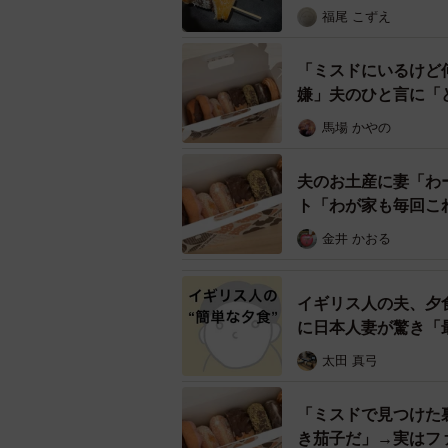
福尾 こずえ
「ミスドにいるけど
嫌」夫のひと言に「
馬場 かやの
夫のお土産に妻「わ
ト「わが家も毎回こ
金井 かおる
イギリス人の夫、夕
に日本人妻が驚き「
太田 真弓
「ミスドで見つけた
き茄子だ」→実はフ