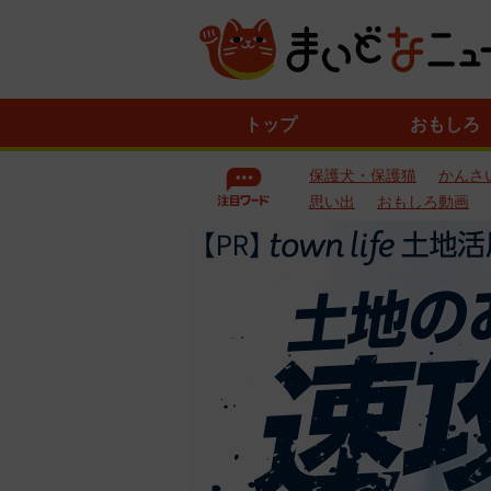
ニ
トップ
おもしろ
ュ
ー
保護犬・保護猫
かんさ
ス
一
思い出
おもしろ動画
覧