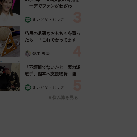
コーデでファンざわざわ
「色っぽすぎて思わず二度
見」「むっかしからずっと可
まいどなトピック
愛い」
猫用の爪研ぎおもちゃを買っ
たら…「これで合ってます
か？」予想外の使い方が大反
響 「100点満点」「かわい
梨木 香奈
いからよし！」
「不謹慎でないかと」実力派
歌手、熊本へ支援物資…運搬
トラックの車体デザインにた
めらい 「痛いほど伝わる」
まいどなトピック
「行動され立派」
６位以降を見る