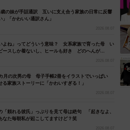
5歳の妹が手話通訳 互いに支え合う家族の日常に反響
い」「かわいい通訳さん」
2026.08.07
いよね」ってどういう意味？ 女系家族で育った母 い
ピースしか着ないし、ヒールも好き どのへんが…
2026.08.07
2カ月の次男の母 母子手帳2冊をイラストでいっぱい
せる家族ストーリーに「かわいすぎる！」
2026.08.07
の「頼れる彼氏」っぷりを見て母は絶句 「起きなよ、
あなた毎朝私が起こしてますけど？笑
2026.08.07