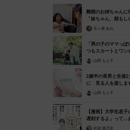
難聴のお姉ちゃんに
「妹ちゃん、頼もし
五ヶ瀬 あお
「男の子のママっぽ
つもスカートとワン
山岡 もと子
2歳半の長男と生後
に 見る人を楽しま
山岡 もと子
【漫画】大学生息子
遅刻するよ」って…
松波 穂乃圭