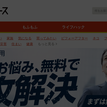
もふもふ
ライフハック
い
家族
気になる
買ってみたい
ビフォーアフター
ネコ
災害
住まい
健康
もっと見る