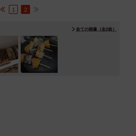
1
2
全ての画像（全2枚）