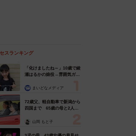
セスランキング
「化けましたね～」10歳で綾
瀬はるかの娘役→雰囲気ガラ
リの18歳に成長 「メイクで
雰囲気が」「宝塚に入れそ
まいどなメディア
う」
72歳父、軽自動車で新潟から
四国まで 65歳の母と2人で
3泊4日の旅 パーキングの休
憩まで分刻み… 「大学生で
山岡 もと子
も組まねえよ！」
3児の母 43歳女優の肩見せ