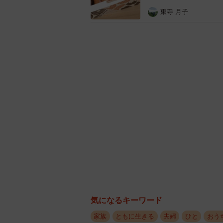
東寺 月子
気になるキーワード
家族
ともに生きる
夫婦
ひと
おう