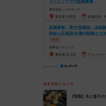
クリニックでの医療事務
株式会社シバスタッフ
東京都 大田区
派遣社員：時
医療事務・受付/無資格・未経験
時短も応相談!扶養内勤務もでき
NEW
福寿会クリニック
東京都 足立区
アルバイト・
Sponsored by
おすすめニュース
【写真】夫と息子の