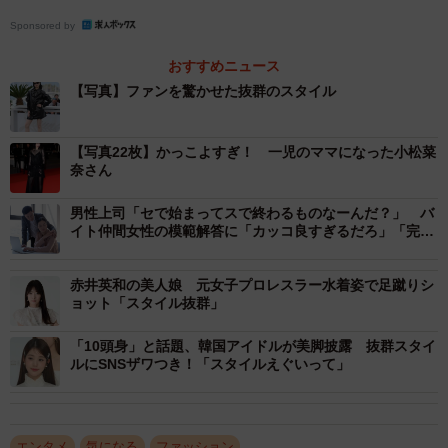
Sponsored by
おすすめニュース
【写真】ファンを驚かせた抜群のスタイル
【写真22枚】かっこよすぎ！ 一児のママになった小松菜
奈さん
男性上司「セで始まってスで終わるものなーんだ？」 バ
イト仲間女性の模範解答に「カッコ良すぎるだろ」「完璧
な返し！」
赤井英和の美人娘 元女子プロレスラー水着姿で足蹴りシ
ョット「スタイル抜群」
「10頭身」と話題、韓国アイドルが美脚披露 抜群スタイ
ルにSNSザワつき！「スタイルえぐいって」
エンタメ
気になる
ファッション