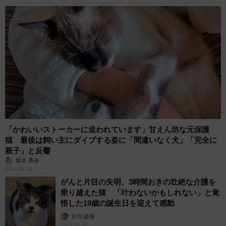
「かわいいストーカーに追われています」甘えん坊な元保護
猫 最後は飼い主にダイブする姿に「間違いなく犬」「完全に
親子」と反響
梨木 香奈
2026.08.06
がんと片目の失明、3時間おきの壮絶な介護を
乗り越えた猫 「叶わないかもしれない」と覚
悟した19歳の誕生日を迎えて感動
古川 諭香
2026.08.06