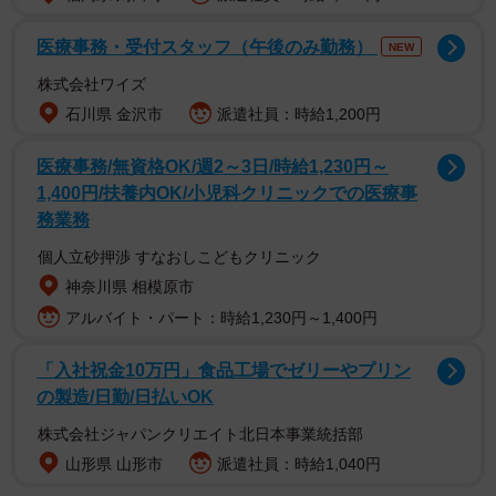
医療事務・受付スタッフ（午後のみ勤務）
NEW
株式会社ワイズ
石川県 金沢市
派遣社員：時給1,200円
小松さんは2021年11月に俳優の菅田将暉さんとの結婚を
医療事務/無資格OK/週2～3日/時給1,230円～
発表。24年3月に第一子出産を報告した。
1,400円/扶養内OK/小児科クリニックでの医療事
務業務
個人立砂押渉 すなおしこどもクリニック
神奈川県 相模原市
アルバイト・パート：時給1,230円～1,400円
「入社祝金10万円」食品工場でゼリーやプリン
の製造/日勤/日払いOK
株式会社ジャパンクリエイト北日本事業統括部
山形県 山形市
派遣社員：時給1,040円