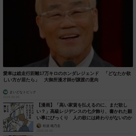
愛車は総走行距離17万キロのホンダレジェンド 「どなたか欲
しい方が居たら」 大御所漫才師が譲渡の意向
まいどなトピック
2026.08.06
【漫画】「高い家賃を払えるのに、まだ欲し
い？」高級レジデンスの七夕飾り、書かれた願
い事にびっくり 人の欲には終わりがないのか
松波 穂乃圭
2026.08.06