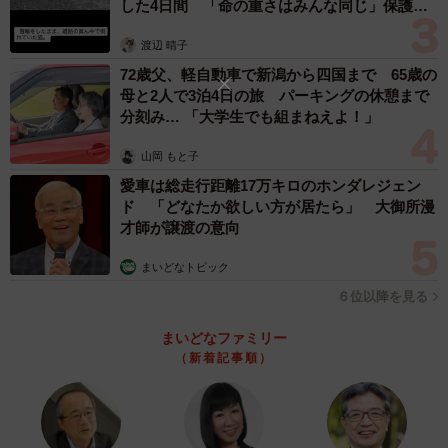
した4日間 「命の重さはみんな同じ」保護団
体代表の訴え
渡辺 晴子
72歳父、軽自動車で新潟から四国まで 65歳の
母と2人で3泊4日の旅 パーキングの休憩まで
分刻み… 「大学生でも組まねえよ！」
山岡 もと子
愛車は総走行距離17万キロのホンダレジェン
ド 「どなたか欲しい方が居たら」 大御所漫
才師が譲渡の意向
まいどなトピック
６位以降を見る
まいどなファミリー
（新着記事順）