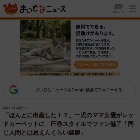
まいどなニュースをGoogle検索でフォローする
2025.05.22(Thu)
「ほんとに出産した！？」一児のママ女優がレッ
ドカーペットに 圧巻スタイルでファン魅了「同
じ人間とは思えんくらい綺麗」