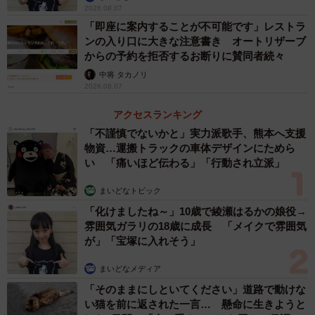
2026.08.07
「即座に案内することが不可能です」レストラ
ンの入り口に大きな注意書き オートリザーブ
からの予約を拒否するお断りに賛同者続々
中将 タカノリ
2026.08.07
アクセスランキング
「不謹慎でないかと」実力派歌手、熊本へ支援
物資…運搬トラックの車体デザインにためら
い 「痛いほど伝わる」「行動され立派」
まいどなトピック
「化けましたね～」10歳で綾瀬はるかの娘役→
雰囲気ガラリの18歳に成長 「メイクで雰囲気
が」「宝塚に入れそう」
まいどなメディア
「そのままにしといてください」道路で動けな
い猫を前に返された一言… 懸命に生きようと