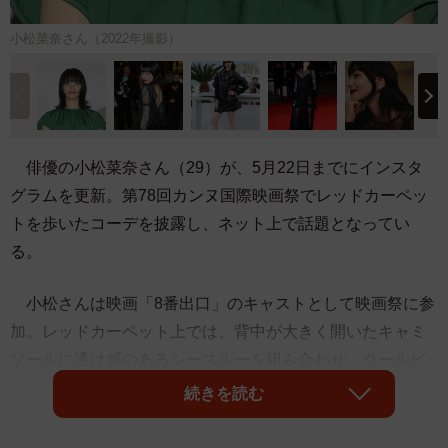
小松菜奈さん（2022年撮影）
俳優の小松菜奈さん（29）が、5月22日までにインスタ
グラムを更新。第78回カンヌ国際映画祭でレッドカーペッ
トを歩いたコーデを披露し、ネット上で話題となってい
る。
小松さんは映画「8番出口」のキャストとして映画祭に参
加。レッドカーペット上では、背中が大きく開いたキャミ
ソールに透け感のあるシースルーを組み合わせ、クールビ
ューティーな雰囲気を放つ黒一色のドレスを着こなした。
続きを読む
また、別のシーンでは、ショート丈のブラックコーデを