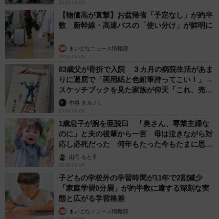
2026.08.06
【物価高が直撃】お盆帰省「予定なし」が約半
数 新幹線・高速バスの「使い分け」が鮮明に
まいどなニュース情報部
2026.08.06
83歳父が骨折で入院 ３カ月の病院生活があま
りに退屈で「画用紙と色鉛筆持ってこい！」→
スケッチブックを見た家族が仰天「これ、売れ
ますよ…」
中将 タカノリ
2026.08.06
1歳息子が腕を亜脱臼 「奥さん、専業主婦な
のに」と夫の後輩から一言 母は泣きながら対
応し必死だった 何年もたった今もたまに思い
出し…
山岡 もと子
2026.08.06
子どもの学校外の学習時間が11年で2割減少
「家庭学習0分層」が約半数に達する深刻な実
態と広がる学習格差
まいどなニュース情報部