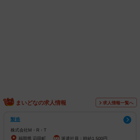
披露。大胆な足見せでは抜群のスタイルが輝き、レッドカ
ーペット上とは一変して、前髪をオールアップにした髪型
で爽やかさを演出。同じ黒色の衣装でもギャップのある姿
を披露した。
SNSでは「出産してまだ1年？」「ほんとに出産し
た！？」「出産してこのスタイル保ってるとは」「小松菜
奈ちゃん世界一美しい」「同じ人間とは思えんくらい綺麗
でかっこいい」「爆イケ小松菜奈ちゃん！！かっこい
い！」などのコメントがあった。
まいどなの求人情報
求人情報一覧へ
製造
株式会社M・R・T
福岡県 苅田町
派遣社員：時給1,500円