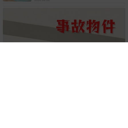
2026.08.06
「事故物件」という言葉のイメージにとらわれていませんか？
不動産業者が語る「物件の可能性」を閉ざさないために必要な
こと
平藤 清刀
2026.08.06
東京・千代田区の中央線高架に心ない落書き
歴史ある昌平橋架道橋の被害に怒りの声 「何
も分かってないし、センスも古い」「罰則強化
して」
中将 タカノリ