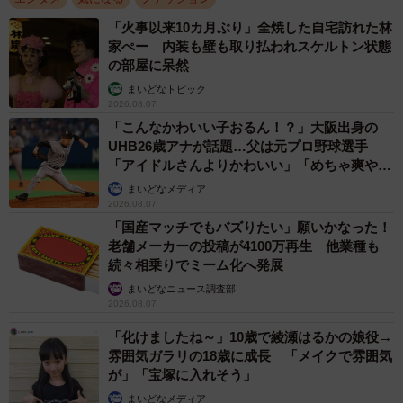
「火事以来10カ月ぶり」全焼した自宅訪れた林
家ぺー 内装も壁も取り払われスケルトン状態
の部屋に呆然
まいどなトピック
2026.08.07
「こんなかわいい子おるん！？」大阪出身の
UHB26歳アナが話題…父は元プロ野球選手
「アイドルさんよりかわいい」「めちゃ爽や
か」
まいどなメディア
2026.08.07
「国産マッチでもバズりたい」願いかなった！
老舗メーカーの投稿が4100万再生 他業種も
続々相乗りでミーム化へ発展
まいどなニュース調査部
2026.08.07
「化けましたね～」10歳で綾瀬はるかの娘役→
雰囲気ガラリの18歳に成長 「メイクで雰囲気
が」「宝塚に入れそう」
まいどなメディア