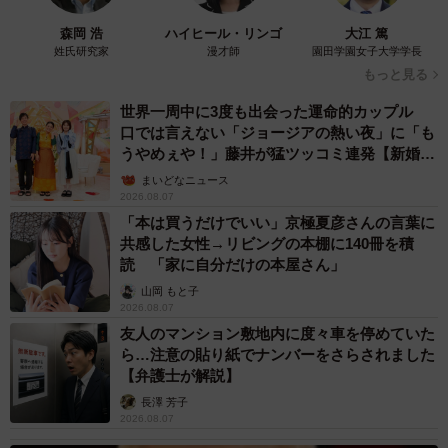
森岡 浩
ハイヒール・リンゴ
大江 篤
姓氏研究家
漫才師
園田学園女子大学学長
もっと見る
世界一周中に3度も出会った運命的カップル
口では言えない「ジョージアの熱い夜」に「も
うやめぇや！」藤井が猛ツッコミ連発【新婚さ
ん】
まいどなニュース
2026.08.07
「本は買うだけでいい」京極夏彦さんの言葉に
共感した女性→リビングの本棚に140冊を積
読 「家に自分だけの本屋さん」
山岡 もと子
2026.08.07
友人のマンション敷地内に度々車を停めていた
ら…注意の貼り紙でナンバーをさらされました
【弁護士が解説】
長澤 芳子
2026.08.07