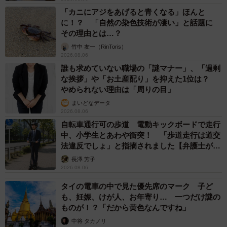
「カニにアジをあげると青くなる」ほんと
に！？ 「自然の染色技術が凄い」と話題に
その理由とは…？
竹中 友一（RinToris）
2026.08.06
誰も求めていない職場の「謎マナー」、「過剰
な挨拶」や「お土産配り」を抑えた1位は？
やめられない理由は「周りの目」
まいどなデータ
2026.08.06
自転車通行可の歩道 電動キックボードで走行
中、小学生とあわや衝突！ 「歩道走行は道交
法違反でしょ」と指摘されました【弁護士が解
説】
長澤 芳子
2026.08.06
タイの電車の中で見た優先席のマーク 子ど
も、妊娠、けが人、お年寄り… 一つだけ謎の
ものが！？「だから黄色なんですね」
中将 タカノリ