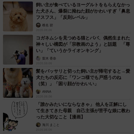
飼い主が食べているヨーグルトをもらえなかっ
た犬さん、爆裂に拗ねた顔がかわいすぎ「鼻息
フスフス」「反則レベル」
椎名 碧
2026.08.06
コガネムシを見つめる猫とパパ、偶然生まれた
神々しい構図が「宗教画のよう」と話題 「尊
い」「ていうかライオンキング」
梨木 香奈
2026.08.06
髪をバッサリと切った飼い主が帰宅すると→愛
犬たちの反応に「ワンコ様でも戸惑うのね
（笑）」「困り顔がかわいい」
ANNA
2026.08.06
「誰かみたいにならなきゃ」 他人を正解にし
て生きてきた母親 自己主張が苦手な娘に教わ
った大切なこと【漫画】
海川 まこと
2026.08.06