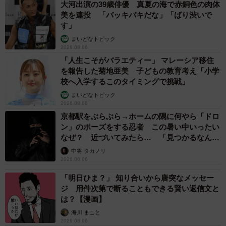
大河出演の39歳俳優 真夏の海で赤銅色の肉体
美を連投 「バッキバキだな」「ばり渋いで
す」
まいどなトピック
2026.08.06
「人生こそがバラエティー」 マレーシア移住
を報告した菊地亜美 子どもの教育考え「小学
校へ入学するこのタイミングで挑戦」
まいどなトピック
2026.08.06
京都駅をぶらぶら→ホームの隅に何やら「ドロ
ン」のポーズをする忍者 この暑い中いったい
なぜ？ 近づいてみたら… 「見つかるなんて
未熟」
中将 タカノリ
2026.08.06
「明日ひま？」 知り合いから唐突なメッセー
ジ 用件次第で断ることもできる賢い返信文と
は？【漫画】
海川 まこと
2026.08.06