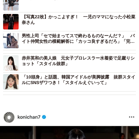
【写真22枚】かっこよすぎ！ 一児のママになった小松菜
奈さん
男性上司「セで始まってスで終わるものなーんだ？」 バ
イト仲間女性の模範解答に「カッコ良すぎるだろ」「完璧
な返し！」
赤井英和の美人娘 元女子プロレスラー水着姿で足蹴りシ
ョット「スタイル抜群」
「10頭身」と話題、韓国アイドルが美脚披露 抜群スタイ
ルにSNSザワつき！「スタイルえぐいって」