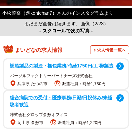
小松菜奈（@konichan7）さんのインスタグラムより
まだまだ画像は続きます。画像（2/23）
↓ スクロールで次の写真 ↓
まいどなの求人情報
求人情報一覧へ
樹脂製品の製造・梱包業務/時給1750円/工場/製造
パーソルファクトリーパートナーズ株式会社
兵庫県 たつの市
派遣社員：時給1,750円
総合病院での受付・医療事務/日勤/日祝休み/未経
験者歓迎
株式会社グロップ倉敷オフィス
岡山県 倉敷市
派遣社員：時給1,220円