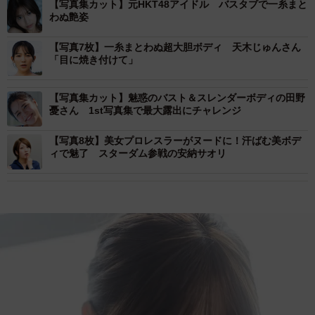
【写真集カット】元HKT48アイドル バスタブで一糸まと
わぬ艶姿
【写真7枚】一糸まとわぬ超大胆ボディ 天木じゅんさん
「目に焼き付けて」
【写真集カット】魅惑のバスト＆スレンダーボディの田野
憂さん 1st写真集で最大露出にチャレンジ
【写真8枚】美女プロレスラーがヌードに！汗ばむ美ボデ
ィで魅了 スターダム参戦の安納サオリ