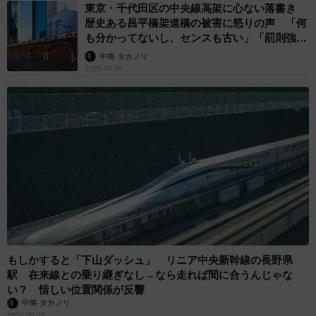
東京・千代田区の中央線高架に心ない落書き
歴史ある昌平橋架道橋の被害に怒りの声 「何
も分かってないし、センスも古い」「罰則強化
して」
中将 タカノリ
2026.08.06
もしかすると「下山ダッシュ」 リニア中央新幹線の長野県
駅 在来線との乗り継ぎなし→なら走れば間に合うんじゃな
い？ 惜しい位置関係が反響
中将 タカノリ
2026.08.06