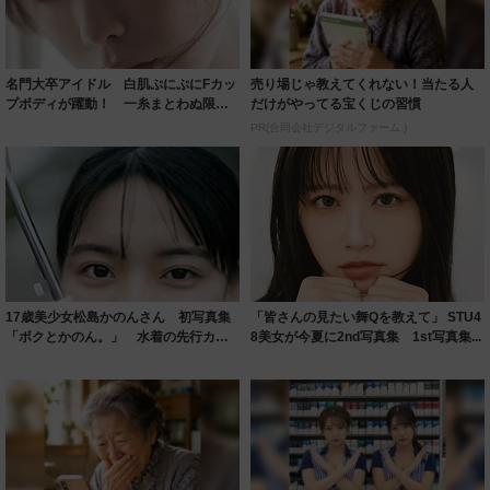
名門大卒アイドル 白肌ぷにぷにFカッ
売り場じゃ教えてくれない！当たる人
プボディが躍動！ 一糸まとわぬ限界
だけがやってる宝くじの習慣
露出に挑ん...
PR(合同会社デジタルファーム )
17歳美少女松島かのんさん 初写真集
「皆さんの見たい舞Qを教えて」 STU4
「ボクとかのん。」 水着の先行カッ
8美女が今夏に2nd写真集 1st写真集...
ト公開