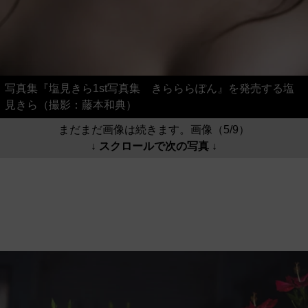
写真集『塩見きら1st写真集 きらららぽん』を発売する塩
見きら（撮影：藤本和典）
まだまだ画像は続きます。画像（5/9）
↓ スクロールで次の写真 ↓