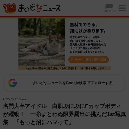
まいどなニュースをGoogle検索でフォローする
2025.05.25(Sun)
名門大卒アイドル 白肌ぷにぷにFカップボディ
が躍動！ 一糸まとわぬ限界露出に挑んだ1st写真
集 「もっと沼にハマって」