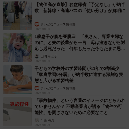
【物価高が直撃】お盆帰省「予定なし」が約半
数 新幹線・高速バスの「使い分け」が鮮明に
まいどなニュース情報部
2026.08.06
1歳息子が腕を亜脱臼 「奥さん、専業主婦な
のに」と夫の後輩から一言 母は泣きながら対
応し必死だった 何年もたった今もたまに思い
出し…
山岡 もと子
2026.08.06
子どもの学校外の学習時間が11年で2割減少
「家庭学習0分層」が約半数に達する深刻な実
態と広がる学習格差
まいどなニュース情報部
2026.08.06
「事故物件」という言葉のイメージにとらわれ
ていませんか？ 不動産業者が語る「物件の可
能性」を閉ざさないために必要なこと
平藤 清刀
2026.08.06