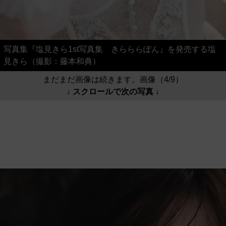
写真集『塩見きら1st写真集 きらららぽん』を発売する塩
見きら（撮影：藤本和典）
まだまだ画像は続きます。画像（4/9）
↓ スクロールで次の写真 ↓