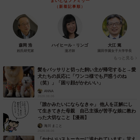
まいどなファミリー
（新着記事順）
森岡 浩
ハイヒール・リンゴ
大江 篤
姓氏研究家
漫才師
園田学園女子大学学長
もっと見る
髪をバッサリと切った飼い主が帰宅すると→愛
犬たちの反応に「ワンコ様でも戸惑うのね
（笑）」「困り顔がかわいい」
ANNA
2026.08.06
「誰かみたいにならなきゃ」 他人を正解にし
て生きてきた母親 自己主張が苦手な娘に教わ
った大切なこと【漫画】
海川 まこと
2026.08.06
「かわいいストーカーに追われています」甘え