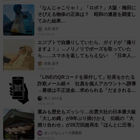
「なんじゃこりゃ！」「ロボ？」大阪・梅田に
そびえる物体の正体は？ 昭和の遺産を調査し
てみた結果…
太田 浩子
2026.08.06
エジプトで自撮りしていたら、ガイドが「撮り
ますよ！」→ノリノリでポーズを取っていた
ら……スマホを返してもらえない 「日本人は
カモ代表かも」「私は6時間で3万円払った」
宮前 晶子
2026.08.06
「LINEのQRコードを添付して」社長をかたる
詐欺メール続々 社員を個人アカウントへ誘導
→最後は不正送金…求められる「だまされる前
提」の対策
井二 かける
2026.08.06
重みも歴史もズッシリ…出雲大社の日本最大級
「大しめ縄」が8年ぶり掛けかえ 伝統の「大
撚り合わせ」が28万回超再生「ほんとに圧巻」
まいどなニュース調査部
2026.08.06