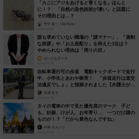
「カニにアジをあげると青くなる」ほんと
に！？ 「自然の染色技術が凄い」と話題に
その理由とは…？
竹中 友一（RinToris）
2026.08.06
誰も求めていない職場の「謎マナー」、「過剰
な挨拶」や「お土産配り」を抑えた1位は？
やめられない理由は「周りの目」
まいどなデータ
2026.08.06
自転車通行可の歩道 電動キックボードで走行
中、小学生とあわや衝突！ 「歩道走行は道交
法違反でしょ」と指摘されました【弁護士が解
説】
長澤 芳子
2026.08.06
タイの電車の中で見た優先席のマーク 子ど
も、妊娠、けが人、お年寄り… 一つだけ謎の
ものが！？「だから黄色なんですね」
中将 タカノリ
2026.08.06