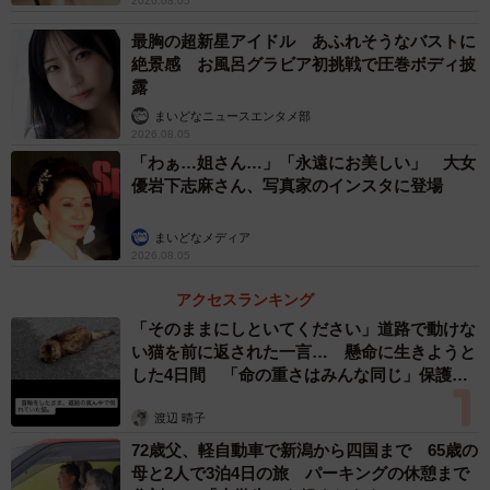
2026.08.05
最胸の超新星アイドル あふれそうなバストに
絶景感 お風呂グラビア初挑戦で圧巻ボディ披
露
まいどなニュースエンタメ部
2026.08.05
「わぁ…姐さん…」「永遠にお美しい」 大女
優岩下志麻さん、写真家のインスタに登場
まいどなメディア
2026.08.05
アクセスランキング
「そのままにしといてください」道路で動けな
い猫を前に返された一言… 懸命に生きようと
した4日間 「命の重さはみんな同じ」保護団
体代表の訴え
渡辺 晴子
72歳父、軽自動車で新潟から四国まで 65歳の
母と2人で3泊4日の旅 パーキングの休憩まで