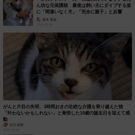
ん坊な元保護猫 最後は飼い主にダイブする姿
に「間違いなく犬」「完全に親子」と反響
梨木 香奈
2026.08.06
がんと片目の失明、3時間おきの壮絶な介護を乗り越えた猫
「叶わないかもしれない」と覚悟した19歳の誕生日を迎えて感
動
古川 諭香
2026.08.06