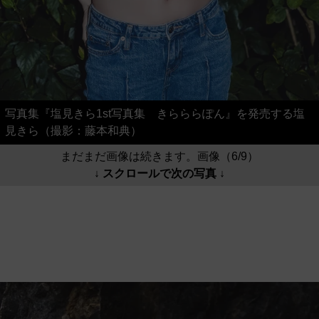
写真集『塩見きら1st写真集 きらららぽん』を発売する塩
見きら（撮影：藤本和典）
まだまだ画像は続きます。画像（6/9）
↓ スクロールで次の写真 ↓