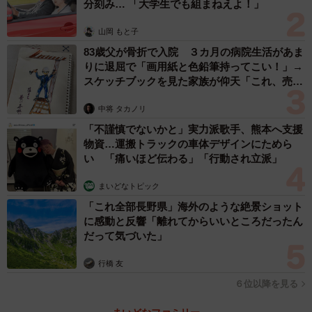
分刻み… 「大学生でも組まねえよ！」
山岡 もと子
83歳父が骨折で入院 ３カ月の病院生活があま
りに退屈で「画用紙と色鉛筆持ってこい！」→
スケッチブックを見た家族が仰天「これ、売れ
ますよ…」
中将 タカノリ
「不謹慎でないかと」実力派歌手、熊本へ支援
物資…運搬トラックの車体デザインにためら
い 「痛いほど伝わる」「行動され立派」
まいどなトピック
「これ全部長野県」海外のような絶景ショット
に感動と反響「離れてからいいところだったん
だって気づいた」
行橋 友
６位以降を見る