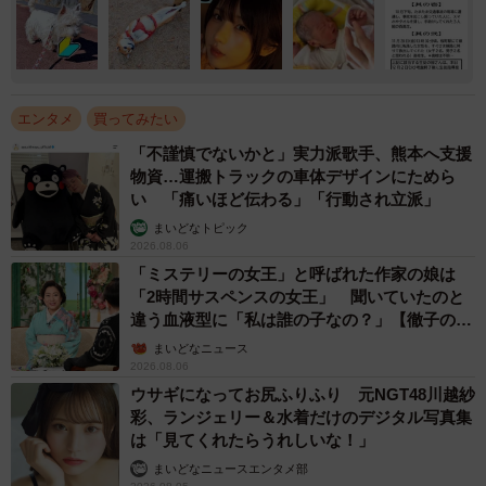
エンタメ
買ってみたい
「不謹慎でないかと」実力派歌手、熊本へ支援
物資…運搬トラックの車体デザインにためら
い 「痛いほど伝わる」「行動され立派」
まいどなトピック
2026.08.06
「ミステリーの女王」と呼ばれた作家の娘は
「2時間サスペンスの女王」 聞いていたのと
違う血液型に「私は誰の子なの？」【徹子の部
屋】
まいどなニュース
2026.08.06
ウサギになってお尻ふりふり 元NGT48川越紗
彩、ランジェリー＆水着だけのデジタル写真集
は「見てくれたらうれしいな！」
まいどなニュースエンタメ部