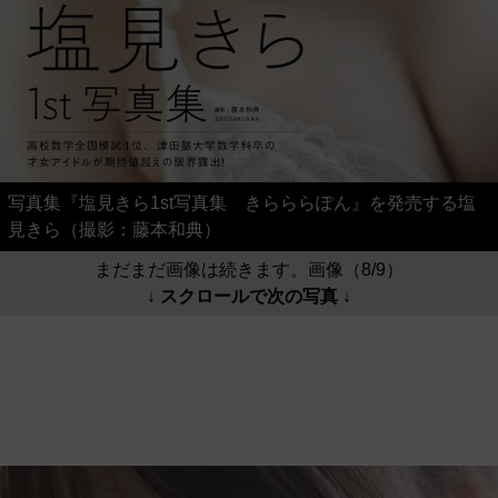
写真集『塩見きら1st写真集 きらららぽん』を発売する塩
見きら（撮影：藤本和典）
まだまだ画像は続きます。画像（8/9）
↓ スクロールで次の写真 ↓