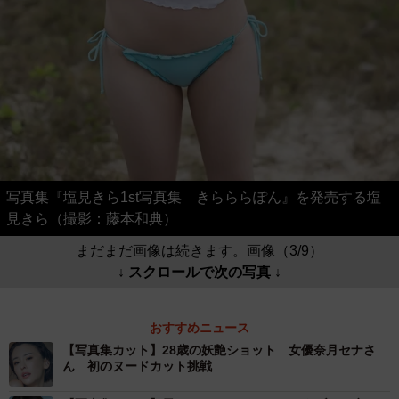
写真集『塩見きら1st写真集 きらららぽん』を発売する塩
見きら（撮影：藤本和典）
まだまだ画像は続きます。画像（3/9）
↓ スクロールで次の写真 ↓
おすすめニュース
【写真集カット】28歳の妖艶ショット 女優奈月セナさ
ん 初のヌードカット挑戦