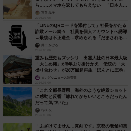
ら……スマホを返してもらえない 「日本人は
カモ代表かも」「私は6時間で3万円払った」
宮前 晶子
2026.08.06
「LINEのQRコードを添付して」社長をかたる
詐欺メール続々 社員を個人アカウントへ誘導
→最後は不正送金…求められる「だまされる前
提」の対策
井二 かける
2026.08.06
重みも歴史もズッシリ…出雲大社の日本最大級
「大しめ縄」が8年ぶり掛けかえ 伝統の「大
撚り合わせ」が28万回超再生「ほんとに圧巻」
まいどなニュース調査部
2026.08.06
「これ全部長野県」海外のような絶景ショット
に感動と反響「離れてからいいところだったん
だって気づいた」
行橋 友
2026.08.06
「ふざけてません…真剣です」京都の老舗和菓