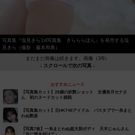
写真集『塩見きら1st写真集 きらららぽん』を発売する塩
見きら（撮影：藤本和典）
まだまだ画像は続きます。画像（3/9）
↓ スクロールで次の写真 ↓
おすすめニュース
【写真集カット】28歳の妖艶ショット 女優奈月セナさ
ん 初のヌードカット挑戦
【写真集カット】元HKT48アイドル バスタブで一糸まと
わぬ艶姿
【写真7枚】一糸まとわぬ超大胆ボディ 天木じゅんさん
「目に焼き付けて」