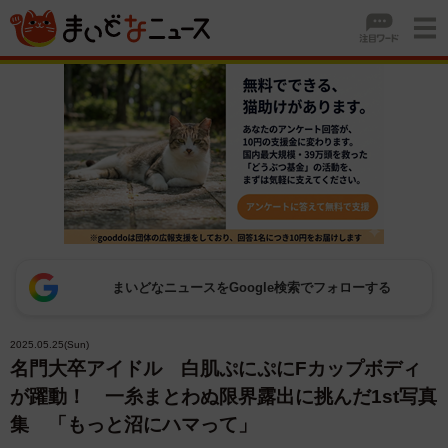
まいどなニュースをGoogle検索でフォローする
2025.05.25(Sun)
名門大卒アイドル 白肌ぷにぷにFカップボディ
が躍動！ 一糸まとわぬ限界露出に挑んだ1st写真
集 「もっと沼にハマって」