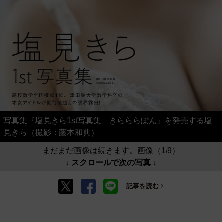
写真集『塩見きら1st写真集 きらららぽん』を発売する塩
見きら（撮影：藤本和典）
まだまだ画像は続きます。画像（1/9）
↓ スクロールで次の写真 ↓
記事を読む