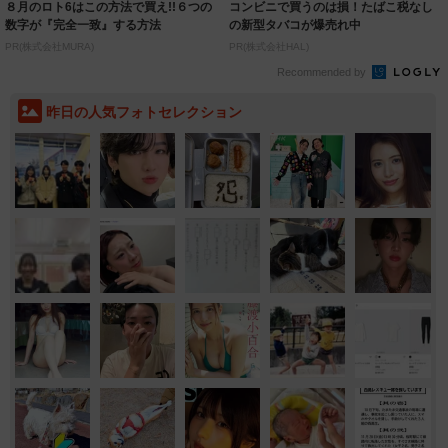
８月のロト6はこの方法で買え!!６つの
コンビニで買うのは損！たばこ税なし
数字が『完全一致』する方法
の新型タバコが爆売れ中
PR(株式会社MURA)
PR(株式会社HAL)
Recommended by
昨日の人気フォトセレクション