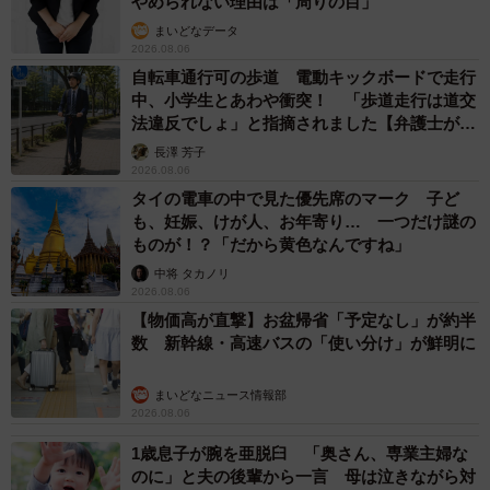
やめられない理由は「周りの目」
まいどなデータ
2026.08.06
自転車通行可の歩道 電動キックボードで走行
中、小学生とあわや衝突！ 「歩道走行は道交
法違反でしょ」と指摘されました【弁護士が解
説】
長澤 芳子
2026.08.06
タイの電車の中で見た優先席のマーク 子ど
も、妊娠、けが人、お年寄り… 一つだけ謎の
ものが！？「だから黄色なんですね」
中将 タカノリ
2026.08.06
【物価高が直撃】お盆帰省「予定なし」が約半
数 新幹線・高速バスの「使い分け」が鮮明に
まいどなニュース情報部
2026.08.06
1歳息子が腕を亜脱臼 「奥さん、専業主婦な
のに」と夫の後輩から一言 母は泣きながら対