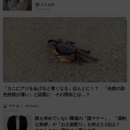
古川 諭香
2026.08.06
「カニにアジをあげると青くなる」ほんとに！？ 「自然の染
色技術が凄い」と話題に その理由とは…？
竹中 友一（RinToris）
2026.08.06
誰も求めていない職場の「謎マナー」、「過剰
な挨拶」や「お土産配り」を抑えた1位は？