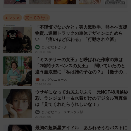
エンタメ
買ってみたい
「不謹慎でないかと」実力派歌手、熊本へ支援
物資…運搬トラックの車体デザインにためら
い 「痛いほど伝わる」「行動され立派」
まいどなトピック
2026.08.06
「ミステリーの女王」と呼ばれた作家の娘は
「2時間サスペンスの女王」 聞いていたのと
違う血液型に「私は誰の子なの？」【徹子の部
屋】
まいどなニュース
2026.08.06
ウサギになってお尻ふりふり 元NGT48川越紗
彩、ランジェリー＆水着だけのデジタル写真集
は「見てくれたらうれしいな！」
まいどなニュースエンタメ部
2026.08.05
最胸の超新星アイドル あふれそうなバストに