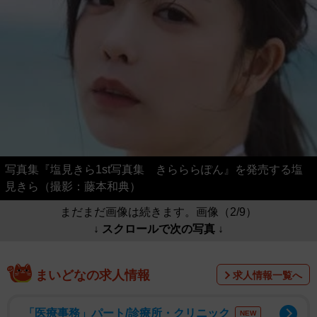
写真集『塩見きら1st写真集 きらららぽん』を発売する塩
見きら（撮影：藤本和典）
まだまだ画像は続きます。画像（2/9）
↓ スクロールで次の写真 ↓
まいどなの求人情報
求人情報一覧へ
「医療事務」パート/診療所・クリニック
NEW