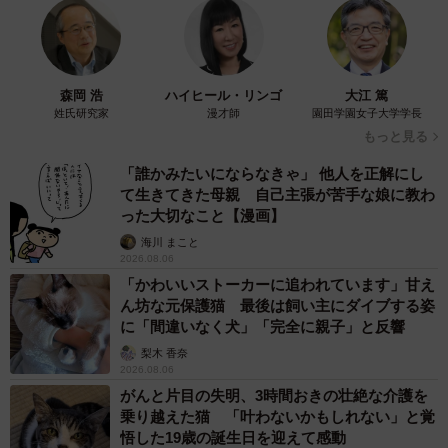
森岡 浩
ハイヒール・リンゴ
大江 篤
姓氏研究家
漫才師
園田学園女子大学学長
もっと見る
「誰かみたいにならなきゃ」 他人を正解にし
て生きてきた母親 自己主張が苦手な娘に教わ
った大切なこと【漫画】
海川 まこと
2026.08.06
「かわいいストーカーに追われています」甘え
ん坊な元保護猫 最後は飼い主にダイブする姿
に「間違いなく犬」「完全に親子」と反響
梨木 香奈
2026.08.06
がんと片目の失明、3時間おきの壮絶な介護を
乗り越えた猫 「叶わないかもしれない」と覚
悟した19歳の誕生日を迎えて感動