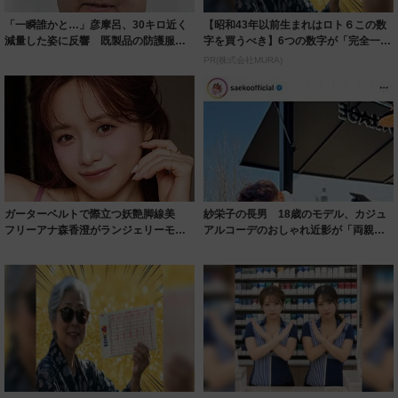
「一瞬誰かと…」彦摩呂、30キロ近く
【昭和43年以前生まれはロト６この数
減量した姿に反響 既製品の防護服が
字を買うべき】6つの数字が「完全一
着られると...
致」する方...
PR(株式会社MURA)
ガーターベルトで際立つ妖艶脚線美
紗栄子の長男 18歳のモデル、カジュ
フリーアナ森香澄がランジェリーモデ
アルコーデのおしゃれ近影が「両親の
ルに ｢PE...
いいとこ取...