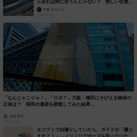
ら走れば間に合うんじゃない？ 惜しい位置関
係が反響
中将 タカノリ
2026.08.06
「なんじゃこりゃ！」「ロボ？」大阪・梅田にそびえる物体の
正体は？ 昭和の遺産を調査してみた結果…
太田 浩子
2026.08.06
エジプトで自撮りしていたら、ガイドが「撮り
ますよ！」→ノリノリでポーズを取っていた