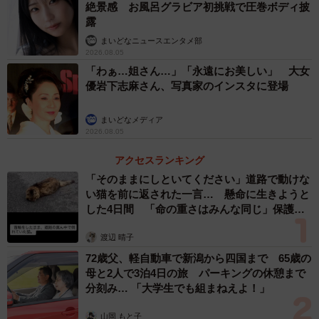
絶景感 お風呂グラビア初挑戦で圧巻ボディ披
露
まいどなニュースエンタメ部
2026.08.05
「わぁ…姐さん…」「永遠にお美しい」 大女
優岩下志麻さん、写真家のインスタに登場
まいどなメディア
2026.08.05
アクセスランキング
「そのままにしといてください」道路で動けな
い猫を前に返された一言… 懸命に生きようと
した4日間 「命の重さはみんな同じ」保護団
体代表の訴え
渡辺 晴子
72歳父、軽自動車で新潟から四国まで 65歳の
母と2人で3泊4日の旅 パーキングの休憩まで
分刻み… 「大学生でも組まねえよ！」
山岡 もと子