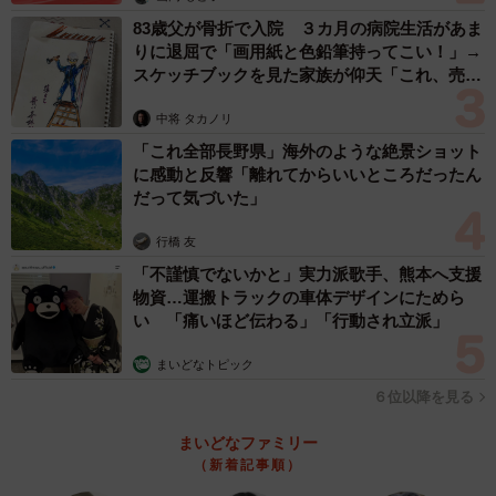
83歳父が骨折で入院 ３カ月の病院生活があま
りに退屈で「画用紙と色鉛筆持ってこい！」→
スケッチブックを見た家族が仰天「これ、売れ
ますよ…」
中将 タカノリ
「これ全部長野県」海外のような絶景ショット
に感動と反響「離れてからいいところだったん
だって気づいた」
行橋 友
「不謹慎でないかと」実力派歌手、熊本へ支援
物資…運搬トラックの車体デザインにためら
い 「痛いほど伝わる」「行動され立派」
まいどなトピック
６位以降を見る
まいどなファミリー
（新着記事順）