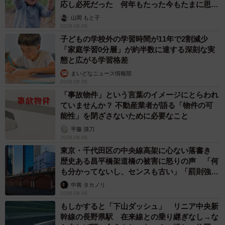
応し必死だった 何年もたった今もたまに思い
出し…
山岡 もと子
2026.08.06
子どもの学校外の学習時間が11年で2割減少
「家庭学習0分層」が約半数に達する深刻な実
態と広がる学習格差
まいどなニュース情報部
2026.08.06
「事故物件」という言葉のイメージにとらわれ
ていませんか？ 不動産業者が語る「物件の可
能性」を閉ざさないために必要なこと
平藤 清刀
2026.08.06
東京・千代田区の中央線高架に心ない落書き
歴史ある昌平橋架道橋の被害に怒りの声 「何
も分かってないし、センスも古い」「罰則強化
して」
中将 タカノリ
2026.08.06
もしかすると「下山ダッシュ」 リニア中央新
幹線の長野県駅 在来線との乗り継ぎなし→な