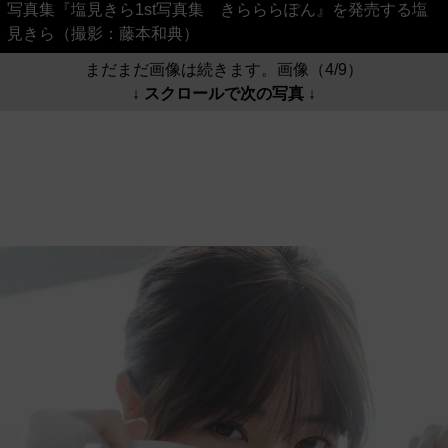
写真集『塩見きら1st写真集 きらららぽん』を発売する塩
見きら（撮影：藤本和典）
まだまだ画像は続きます。画像（4/9）
↓ スクロールで次の写真 ↓