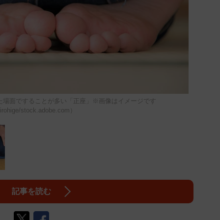
場面ですることが多い「正座」※画像はイメージです
rohige/stock.adobe.com）
記事を読む