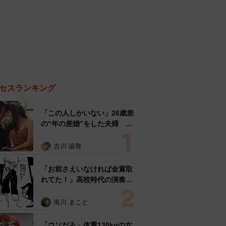
セスランキング
「この人しかいない」26歳差
の“年の差婚”をした夫婦 出
会いは？反対する声はなかっ
た？ 今の思いを聞いた
古川 諭香
「お前さえいなければ金賞取
れてた！」高校時代の演奏会
がトラウマ……責められた学
生は楽器修理職人に 10年後
海川 まこと
再会した因縁の相手から思わ
ぬ申し出【漫画】
「ウソだろ」体重130kgの女