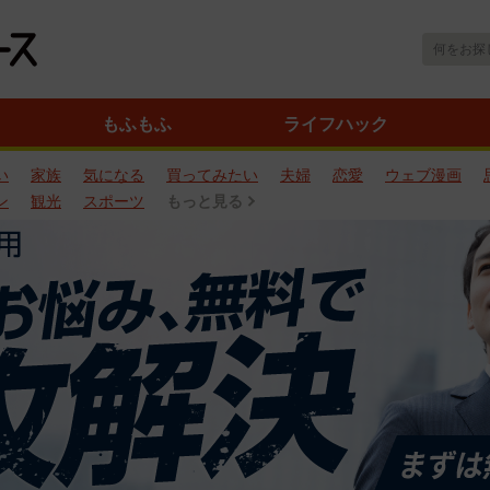
もふもふ
ライフハック
い
家族
気になる
買ってみたい
夫婦
恋愛
ウェブ漫画
ン
観光
スポーツ
もっと見る