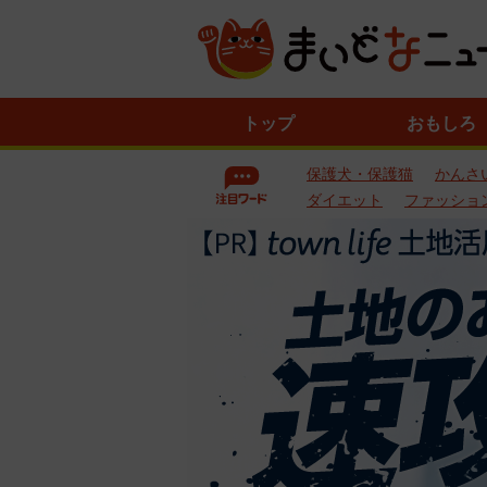
ニ
トップ
おもしろ
ュ
ー
保護犬・保護猫
かんさ
ス
一
ダイエット
ファッショ
覧