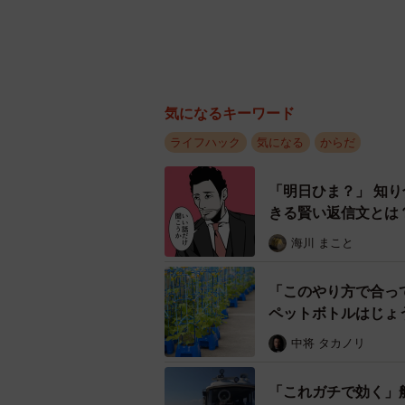
気になるキーワード
ライフハック
気になる
からだ
「明日ひま？」 知
きる賢い返信文とは
海川 まこと
「このやり方で合っ
ペットボトルはじょ
は
中将 タカノリ
「これガチで効く」