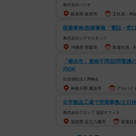
株式会社パソナ
岐阜県 岐阜市
正社員：時給
医療事務/医療事務「電話・窓
株式会社シグマスタッフ
沖縄県 那覇市
派遣社員：時
「横浜市」資格不問/訪問看護の医
内OK
社会福祉法人秀峰会
神奈川県 横浜市
アルバイト
化学製品工場で営業事務/土日祝休
株式会社グロップ 滋賀オフィス
滋賀県 近江八幡市
派遣社員