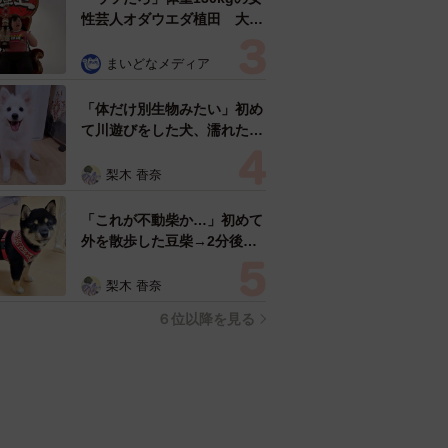
性芸人オダウエダ植田 大学
時代のほっそり姿に「マジ
で」
まいどなメディア
「体だけ別生物みたい」初め
て川遊びをした犬、濡れた直
後の激変ぶりが話題 「新種
だ！」「河童だ」「毛刈りさ
梨木 香奈
れたあとの羊」
「これが不動柴か…」初めて
外を散歩した豆柴→2分後、
足元でうるうる 「かわいす
ぎる」「ぬいぐるみみたい」
梨木 香奈
６位以降を見る