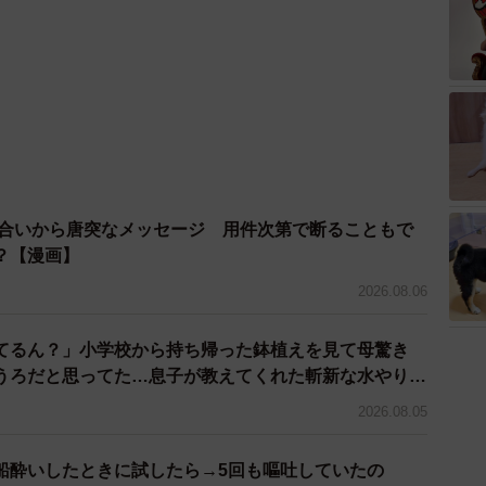
り合いから唐突なメッセージ 用件次第で断ることもで
？【漫画】
2026.08.06
てるん？」小学校から持ち帰った鉢植えを見て母驚き
うろだと思ってた…息子が教えてくれた斬新な水やりと
2026.08.05
船酔いしたときに試したら→5回も嘔吐していたの