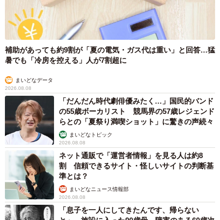
2/3
補助があっても約9割が「夏の電気・ガス代は重い」と回答…猛
病院で行った尿路結石の分析結果。98%シュウ酸カルシウムという結果
暑でも「冷房を控える」人が7割超に
に（画像提供：ちるにとらさん）
まいどなデータ
後日、ちるにとらさんが渡された分析結果によると、ほぼ
2026.08.08
「だんだん時代劇俳優みたく…」国民的バンド
シュウ酸カルシウムの塊だったそう。シュウ酸は、日本人
の55歳ボーカリスト 競馬界の57歳レジェンド
の尿路結石の原因で最も多い成分とのことです。
らとの「夏祭り満喫ショット」に驚きの声続々
まいどなトピック
日本医師会の健康の森によると「シュウ酸はいわゆるアク
2026.08.08
の成分で、シュウ酸を多く含むホウレンソウ、タケノコ、
ネット通販で「運営者情報」を見る人は約8
割 信頼できるサイト・怪しいサイトの判断基
紅茶、チョコレートなどのとりすぎには注意しましょう。
準とは？
また、動物性タンパク質、砂糖、塩分のとりすぎは尿中の
まいどなニュース情報部
カルシウム濃度を高め、脂っこいものも尿中のシュウ酸濃
2026.08.08
度を高めるので注意します。
「息子を一人にしてきたんです、帰らない