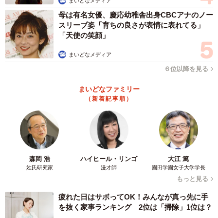
まいどなメディア
急性腰痛の薬を処方され服用したが改善せず（しかしなが
母は有名女優、慶応幼稚舎出身CBCアナのノー
ら痛み止めが効いていたようで、痛くない週もあったた
スリーブ姿「育ちの良さが表情に表れてる」
「天使の笑顔」
め、急性（慢性）腰痛だと認識）
↓
まいどなメディア
痛みの発症から約3カ月ほど経ってから、血尿が出たので泌
６位以降を見る
尿器科を受診
まいどなファミリー
↓
（新着記事順）
レントゲン（1回目）＆膀胱内視鏡検査をしたけれど特定で
きず
↓
2週間後、レントゲン（2回目）で尿路結石と特定
↓
森岡 浩
ハイヒール・リンゴ
大江 篤
姓氏研究家
漫才師
園田学園女子大学学長
毎日薬と水2リットル飲む生活が始まる
もっと見る
↓
疲れた日はサボってOK！みんなが真っ先に手
尿路結石の薬を飲み始めて3週間ほどしてから、痛みが消え
を抜く家事ランキング 2位は「掃除」1位は？
てきて尿道の違和感を感じながら1週間ほどすごす。