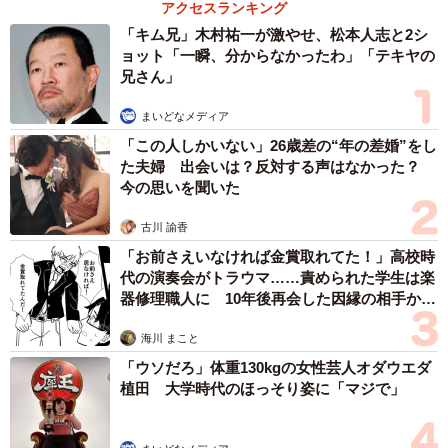
アクセスランキング
「キム兄」木村祐一が激やせ、松本人志と2シ
「今回の症状の推移と治療や投薬は、以下のような感じで
ョット「一瞬、分からなかったわ」「テキヤの
兄さん」
した」
まいどなメディア
ある日突然、何もしてないのに背中側の腰が痛くなる。痛
「この人しかいない」26歳差の“年の差婚”をし
い日もあれば痛くない日も。
た夫婦 出会いは？反対する声はなかった？
↓
今の思いを聞いた
次第に痛みで立っていられないほど、嫌な汗が出るレベル
古川 諭香
の痛み（痛みのピークは2時間ほど、ピークがすぎれば割と
「お前さえいなければ金賞取れてた！」高校時
楽になる）
代の演奏会がトラウマ……責められた学生は楽
器修理職人に 10年後再会した因縁の相手から
↓
思わぬ申し出【漫画】
症状から急性腰痛ではないかと思い、整形外科を受診
海川 まこと
↓
「ウソだろ」体重130kgの女性芸人オダウエダ
レントゲンを撮ったがこれといった症状が見つからず、急
植田 大学時代のほっそり姿に「マジで」
性腰痛という診断に
↓