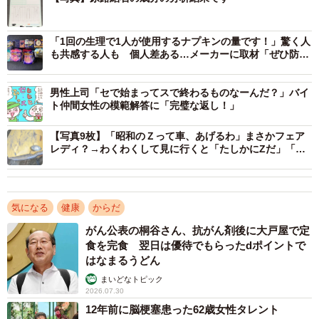
1/3
「1回の生理で1人が使用するナプキンの量です！」驚く人
も共感する人も 個人差ある…メーカーに取材「ぜひ防災
このギザギザとした形！これが尿道にあると思うと凶器にさえ見えてき
対策を」
ます。まさに阿鼻叫喚とはこのこと（画像提供：ちるにとらさん）
男性上司「セで始まってスで終わるものなーんだ？」バイ
ト仲間女性の模範解答に「完璧な返し！」
尿路結石の痛みは日本医師会が運営するサイト「健康の
森」によると「『七転八倒の痛み』と形容されるように疝
【写真9枚】「昭和のＺって車、あげるわ」まさかフェア
痛（せんつう）発作と呼ばれる激しい痛みが特徴的で、冷
レディ？→わくわくして見に行くと「たしかにZだ」「激
レアですよ」
や汗、吐き気をともなうこともあります（※1）」とのこ
と。
気になる
健康
からだ
尿路結石はまさにここでも書かれているように「七転八倒
がん公表の桐谷さん、抗がん剤後に大戸屋で定
の痛み」や、「人間が感じる最も強い痛みの一つ」とも言
食を完食 翌日は優待でもらったdポイントで
はなまるうどん
われているそう。
まいどなトピック
2026.07.30
さらには、「尿路結石ができるのは男性の方が多く、男女
12年前に脳梗塞患った62歳女性タレント