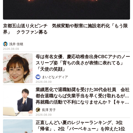
なく人生で3本指には入るという印象ですね」とのことでし
た。
京都五山送り火ピンチ 気候変動や獣害に施設老朽化「もう限
ちるにとらさんの結石は、狂気的な形をしていた分、尿管
界」 クラファン募る
に滞在している間の辛さは相当な印象ですが、排出時の痛
みは幸運にも軽かったようです。
浅井 佳穂
2026.08.09
母は有名女優、慶応幼稚舎出身CBCアナのノー
「尿路結石ができたのは初めてでした。尿路結石のメカニ
スリーブ姿「育ちの良さが表情に表れてる」
ズム等詳しくない素人なので何とも言い難いですが、結石
「天使の笑顔」
ができた理由は謎です。診察に行くと、医師からは『ご苦
まいどなメディア
2026.08.09
労様でした』と言われました 笑」
業績悪化で退職勧奨を受けた30代会社員 会社
都合退職ならば失業手当を早く受け取れるが…
夏場は結石予防のためにも水分補給を！
再就職の活動で不利になりませんか？【キャリ
アカウンセラーが解説】
実は尿路結石の発生は季節変化にも影響を受けるらしく、
長澤 芳子
2026.08.09
特に夏季に多いという説が！その理由は、気温が高く汗を
正直しんどい夏のレジャーランキング、3位
かく夏場は脱水傾向になり、尿が濃縮される（濃くなる）
「帰省」、2位「バーベキュー」を抑えた1位