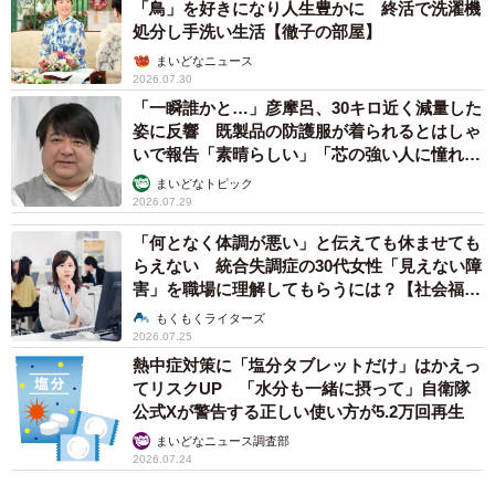
比はおよそ2：1とされています。その理由としては、男性
「鳥」を好きになり人生豊かに 終活で洗濯機
処分し手洗い生活【徹子の部屋】
ホルモンが結石の成分となるシュウ酸を増やすためと考え
まいどなニュース
られています（※1）」とのことで、患者数は男性の方が多
2026.07.30
いようです。
「一瞬誰かと…」彦摩呂、30キロ近く減量した
姿に反響 既製品の防護服が着られるとはしゃ
ちなみに尿路結石において自然排出できる可能性が高いサ
いで報告「素晴らしい」「芯の強い人に憧れま
す」
イズは、一般的に1cm以下と言われていますが、ちるにと
まいどなトピック
2026.07.29
らさんが投稿した尿路結石……まさかの1cm超え！！
「何となく体調が悪い」と伝えても休ませても
らえない 統合失調症の30代女性「見えない障
今回の投稿に至る経緯をご本人にお伺いしてみました。
害」を職場に理解してもらうには？【社会福祉
士が解説】
もくもくライターズ
痛みは、ある日突然に
2026.07.25
熱中症対策に「塩分タブレットだけ」はかえっ
「最初は腰痛を疑いました。痛みのタイプが一瞬だけでは
てリスクUP 「水分も一緒に摂って」自衛隊
なく、波のように強さが変化して長時間・長期間苦しめら
公式Xが警告する正しい使い方が5.2万回再生
れた感じです」というちるにとらさん。ついに血尿が出て
まいどなニュース調査部
2026.07.24
泌尿器科へ行き、尿路結石と診断され治療を始めたそうで
す。