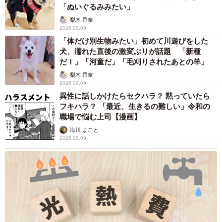
「ぬいぐるみみたい」
梨木 香奈
2026.08.09
「体だけ別生物みたい」初めて川遊びをした
犬、濡れた直後の激変ぶりが話題 「新種
だ！」「河童だ」「毛刈りされたあとの羊」
梨木 香奈
2026.08.09
異性に話しかけたらセクハラ？ 黙っていたら
フキハラ？ 「最近、生きるの難しい」令和の
職場で悩む上司【漫画】
海川 まこと
2026.08.09