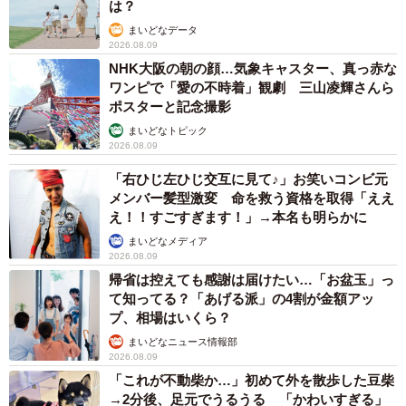
は？
ことで、結石の原因成分が結晶となりやすく、結石ができ
てしまうからだとか。「結石ができる原因はまだ明らかに
まいどなデータ
2026.08.09
はなっていませんが、生活習慣が大きく影響することはわ
NHK大阪の朝の顔…気象キャスター、真っ赤な
かっていて、バランスの悪い食生活や運動不足の状態にあ
ワンピで「愛の不時着」観劇 三山凌輝さんら
ポスターと記念撮影
ると結石ができやすいことが知られています。また、夏は
まいどなトピック
汗をたくさんかいて尿が濃くなる分、結石ができやすくな
2026.08.09
ってしまうので注意が必要です（※2）」とも言われていま
「右ひじ左ひじ交互に見て♪」お笑いコンビ元
す。
メンバー髪型激変 命を救う資格を取得「ええ
え！！すごすぎます！」→本名も明らかに
まさに、今！という暑い季節に、ちるにとらさんも発症し
まいどなメディア
たようです。
2026.08.09
帰省は控えても感謝は届けたい…「お盆玉」っ
て知ってる？「あげる派」の4割が金額アッ
「尿路結石は、医師から分析するからと回収されました。
プ、相場はいくら？
その後、結石はもうカラダから出てこないので、多分すべ
まいどなニュース情報部
て出てしまったんだと思います。残念なのは、この尿路結
2026.08.09
石は分析過程で砕いてしまったらしいので、もうないんで
「これが不動柴か…」初めて外を散歩した豆柴
→2分後、足元でうるうる 「かわいすぎる」
すよ」とのこと。