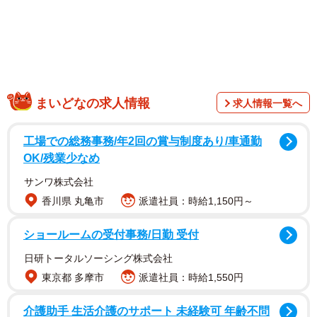
験者にしかわからないあの痛み」
「でかい、でかすぎる…あの穴から出ていい大きさじゃな
い……」
「え、出るもんなの！？すげー！」
「つい先日の検診で結石が隠れていることを告げられた者
です。怖すぎて何も手につきません」
まいどなの求人情報
求人情報一覧へ
「自分が5mmの尿路結石で痛み止めのロキソニンと座薬の
ボルタレン併用しても痛くて寝られなかったのにこれは相
工場での総務事務/年2回の賞与制度あり/車通勤
OK/残業少なめ
当痛かっただろうと思う」
サンワ株式会社
香川県 丸亀市
派遣社員：時給1,150円～
ショールームの受付事務/日勤 受付
日研トータルソーシング株式会社
東京都 多摩市
派遣社員：時給1,550円
介護助手 生活介護のサポート 未経験可 年齢不問