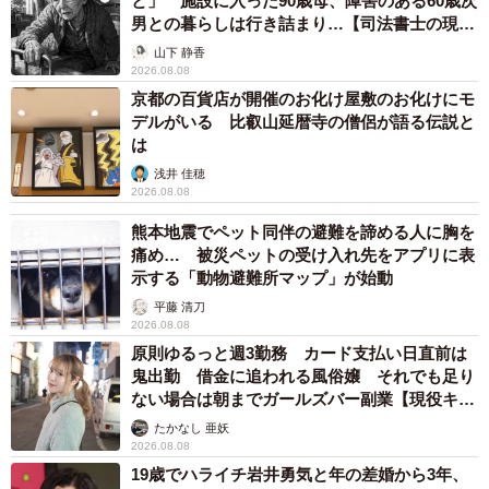
と」 施設に入った90歳母、障害のある60歳次
男との暮らしは行き詰まり…【司法書士の現場
カルシウムについては、以前は結石によくないとされてい
から】
山下 静香
ましたが、腸の中でシュウ酸と結合してシュウ酸の体内へ
2026.08.08
の吸収を抑制してくれるので、積極的にとるようにしまし
京都の百貨店が開催のお化け屋敷のお化けにモ
デルがいる 比叡山延暦寺の僧侶が語る伝説と
ょう（※1）」さらには、「結石形成を防ぐには、水分を十
は
分に補給することです。尿の量が多ければ、小さな結石が
浅井 佳穂
できても自然に排泄されることにつながるからです
2026.08.08
（※1）」とのことでした。
熊本地震でペット同伴の避難を諦める人に胸を
痛め… 被災ペットの受け入れ先をアプリに表
とにかく、バランスの良い食生活と適度な運動を心がけ、
示する「動物避難所マップ」が始動
夏は水分補給もきっちりと！
平藤 清刀
2026.08.08
原則ゆるっと週3勤務 カード支払い日直前は
（※1）日本医師会「健康の森」から引用
鬼出勤 借金に追われる風俗嬢 それでも足り
https://www.med.or.jp/forest/check/n-kesseki/04.html
ない場合は朝までガールズバー副業【現役キャ
ストに取材】
たかなし 亜妖
（※2）千葉医師会広報誌「ミレニアム」から引用
2026.08.08
19歳でハライチ岩井勇気と年の差婚から3年、
https://www.chiba.med.or.jp/general/millennium/pdf/millenni