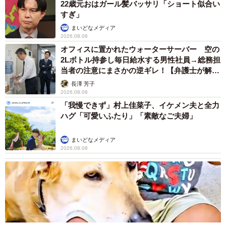
22歳元おはガール髪バッサリ「ショート似合い
um73_1-4.pdf
すぎ」
まいどなメディア
【速報】尿路結石が出た！
pic.twitter.com/cUXX6kLOm0
2026.08.08
オフィスに置かれたウォーターサーバー 空の
2Lボトル持参し毎日給水する男性社員→総務担
— ちるにとら (@tirunitora)
July 16, 2024
当者の注意にまさかの逆ギレ！【弁護士が解
ちるにとらさん
説】
長澤 芳子
https://x.com/tirunitora
2026.08.08
「我慢できず」村上佳菜子、イケメン夫と全力
ハグ「可愛いふたり」「素敵なご夫婦」
まいどなメディア
2026.08.08