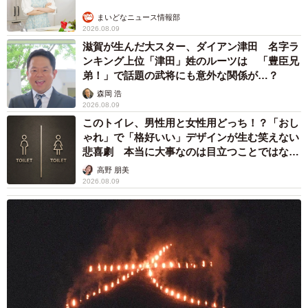
↓
まいどなニュース情報部
2026.08.09
結石を自然排出（排出時は痛みはなく、前触れなしでスポ
滋賀が生んだ大スター、ダイアン津田 名字ラ
ーンと出てきた）
ンキング上位「津田」姓のルーツは 「豊臣兄
弟！」で話題の武将にも意外な関係が…？
尿路結石はとてつもない痛さというけれど、その痛みの度
森岡 浩
合いについて伺ってみると……
2026.08.09
このトイレ、男性用と女性用どっち！？「おし
ゃれ」で「格好いい」デザインが生む笑えない
「痛い日は、それこそ横になってのたうち回りたくなるレ
悲喜劇 本当に大事なのは目立つことではな
ベルが数時間、発作のように突然やってくるんです。医者
く…
高野 朋美
が言うには、結石が尿道の峠となる部分を通過するときに
2026.08.09
痛むそうで、逆にそうでない日は痛みが弱いそうです。ま
あ筋肉痛くらいのレベル。ちなみに痛みの強さを瞬間最大
風速的に言えば、私の場合はそこまで強くなかったです。
それこそ小指をぶつけて捻挫した時の方が痛かったよう
な……ただ、痛みが数時間続くので、体力的にも精神的に
もキツイです。総合的な『辛さ度合い』で言えば、間違い