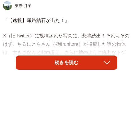
東寺 月子
「【速報】尿路結石が出た！」
X（旧Twitter）に投稿された写真に、悲鳴続出！それもその
はず、ちるにとらさん（@tirunitora）が投稿した謎の物体
は、大きさなんと1cm超え、さらに槍のように鋭利なトゲ
トゲが数カ所にある衝撃的な形だったのです！
続きを読む
この投稿に、多くの人からコメントが寄せられましたが、
特に男性とおぼしき方のリポストは切実で、皆さん想像す
るだけで悶絶している模様。
「こんなん絶対痛いやろ。。。」
「激痛と言われる形状していますね。恐ろしいです」
「そして尿路結石って本当に地獄の痛みなんですよね。経