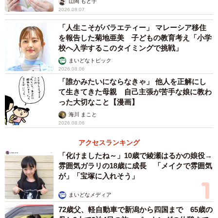
山岡 もと子
2026.08.07
「人生こそがバラエティー」 マレーシア移住
を報告した菊地亜美 子どもの教育考え「小学
校へ入学するこのタイミングで挑戦」
まいどなトピック
2026.08.06
「誰かみたいにならなきゃ」 他人を正解にし
て生きてきた母親 自己主張が苦手な娘に教わ
った大切なこと【漫画】
海川 まこと
2026.08.06
アクセスランキング
「化けましたね～」10歳で綾瀬はるかの娘役→
雰囲気ガラリの18歳に成長 「メイクで雰囲気
が」「宝塚に入れそう」
まいどなメディア
72歳父、軽自動車で新潟から四国まで 65歳の