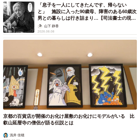
「息子を一人にしてきたんです、帰らない
と」 施設に入った90歳母、障害のある60歳次
男との暮らしは行き詰まり…【司法書士の現場
から】
山下 静香
2026.08.08
京都の百貨店が開催のお化け屋敷のお化けにモデルがいる 比
叡山延暦寺の僧侶が語る伝説とは
浅井 佳穂