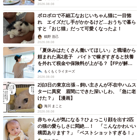
2026.08.08
ボロボロで不細工なおじいちゃん猫に一目惚
れ エイズだし手がかかるけど…おうちで暮ら
すと「おじ猫」だって可愛くなったよ！
鶴野 浩己
2026.08.08
「夏休みはたくさん働いてほしい」と職場から
頼まれた高2息子 バイトで稼ぎすぎると扶養
を外れて税金や保険料が上がる？【FPが解
説】
もくもくライターズ
2026.08.08
2泊3日の東京出張→飼い主さんが不在中ハムス
ターに異変 眉間にできた深いしわ、「急に老
けた？」【漫画】
海川 まこと
2026.08.08
赤ちゃんが気になる？ひょっこり顔を出す2匹
の猫の愛らしさに悶絶…！ 「こんなかわいい
構図あります？」「ベストショットすぎる！」