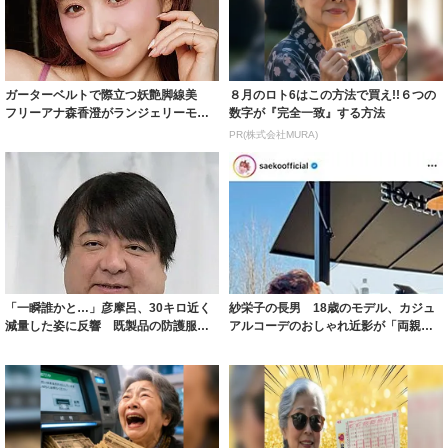
ガーターベルトで際立つ妖艶脚線美
８月のロト6はこの方法で買え!!６つの
フリーアナ森香澄がランジェリーモデ
数字が『完全一致』する方法
ルに ｢PE...
PR(株式会社MURA)
「一瞬誰かと…」彦摩呂、30キロ近く
紗栄子の長男 18歳のモデル、カジュ
減量した姿に反響 既製品の防護服が
アルコーデのおしゃれ近影が「両親の
着られると...
いいとこ取...