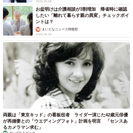
2026.08.08
お盆明けは介護相談が3割増加 帰省時に確認
したい「離れて暮らす親の異変」チェックポイ
ントは？
まいどなニュース情報部
2026.08.08
両親は「東京キッド」の看板役者 ライダー演じた42歳元俳優
が再婚妻との「ウエディングフォト」計画を明言 「センスあ
るカメラマン求む」
まいどなトピック