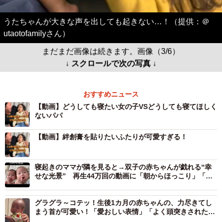
うたちゃんが大きな声を出しても起きない…！（提供：＠
utaotofamilyさん）
まだまだ画像は続きます。画像（3/6）
↓ スクロールで次の写真 ↓
おすすめニュース
【動画】どうしても寝たい女の子VSどうしても寝てほしく
ないパパ
【動画】絆創膏を貼りたいふたりが可愛すぎる！
寝起きのママが隣を見ると→双子の赤ちゃんが戯れる“幸
せな光景” 再生44万回の動画に「朝からほっこり」「大
変そうだけど羨ましい」
グラグラ～コテッ！生後1カ月の赤ちゃんの、力尽きてし
まう首が可愛い！「愛おしい表情」「よく頭突きされたな
ぁ」