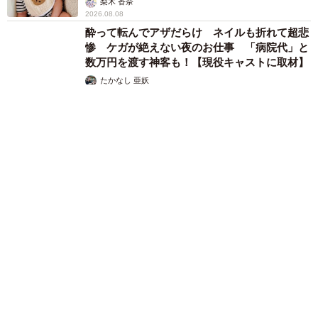
梨木 香奈
2026.08.08
酔って転んでアザだらけ ネイルも折れて超悲
惨 ケガが絶えない夜のお仕事 「病院代」と
数万円を渡す神客も！【現役キャストに取材】
たかなし 亜妖
2026.08.07
乃木坂46賀喜遥香 5年ぶり週チャン表紙 巻頭グラビアでは
激レアなメガネルームウエア姿