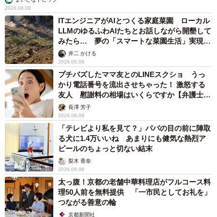
2026.08.08
ITエンジニアがAIとつくる家庭菜園 ローカル
LLMのゆるふわAIたちとお話しながら開墾して
みたら… 夢の「スマートな菜園生活」実現な
るか
井二 かける
2026.08.08
プチバズしたママ友とのLINEスクショ うっ
かり電話番号を流出させちゃった！ 激怒する
友人 慰謝料の相場はいくらですか【弁護士が
解説】
長澤 芳子
2026.08.08
「テレビより私を見て？」パパの目の前に陣取
る犬に1.4万いいね あまりにも健気な熱烈ア
ピールのちょっと切ない結末
梨木 香奈
2026.08.08
太っ腹！京都の老舗中華料理店がフルコース料
理50人前を無料提供 「一市民としてお礼を」
つながる善意の輪
京都新聞社