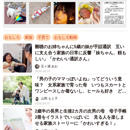
おもしろ
家族
子育て
おもしろ動画
難聴のお姉ちゃんに5歳の妹が手話通訳 互い
に支え合う家族の日常に反響「妹ちゃん、頼も
しい」「かわいい通訳さん」
五ヶ瀬 あお
2026.08.07
「男の子のママっぽいよね」ってどういう意
味？ 女系家族で育った母 いつもスカートと
ワンピースしか着ないし、ヒールも好き どの
へんが…
山岡 もと子
2026.08.07
2歳半の長男と生後2カ月の次男の母 母子手帳
2冊をイラストでいっぱいに 見る人を楽しま
せる家族ストーリーに「かわいすぎる！」