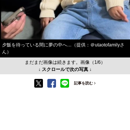
夕飯を待っている間に夢の中へ…（提供：＠utaotofamilyさ
ん）
まだまだ画像は続きます。画像（1/6）
↓ スクロールで次の写真 ↓
記事を読む