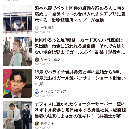
2026.08.08
熊本地震でペット同伴の避難を諦める人に胸を
痛め… 被災ペットの受け入れ先をアプリに表
示する「動物避難所マップ」が始動
平藤 清刀
2026.08.08
原則ゆるっと週3勤務 カード支払い日直前は
鬼出勤 借金に追われる風俗嬢 それでも足り
ない場合は朝までガールズバー副業【現役キャ
ストに取材】
たかなし 亜妖
2026.08.08
19歳でハライチ岩井勇気と年の差婚から3年、
22歳元おはガール髪バッサリ「ショート似合い
すぎ」
まいどなメディア
2026.08.08
オフィスに置かれたウォーターサーバー 空の
2Lボトル持参し毎日給水する男性社員→総務担
当者の注意にまさかの逆ギレ！【弁護士が解
説】
長澤 芳子
2026.08.08