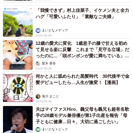
「我慢できず」村上佳菜子、イケメン夫と全力
ハグ「可愛いふたり」「素敵なご夫婦」
まいどなメディア
2026.08.08
12歳の愛犬に変化 1歳息子の膝で甘える初め
て見せる姿に反響 これまで「見守る立場」だ
ったのに…「頭ポンポンが愛に満ちている」
「尊…」
梨木 香奈
2026.08.08
何かと人に舐められた黒髪時代 30代後半で金
髪デビューしたら…人生が激変！【漫画】
海川 まこと
2026.08.08
夫はマイファスHiro、義父母も義兄も超有名歌
手の28歳モデル兼俳優が第1子出産を報告「母
子ともに健康…日々、大切に過ごしたい」
まいどなトピック