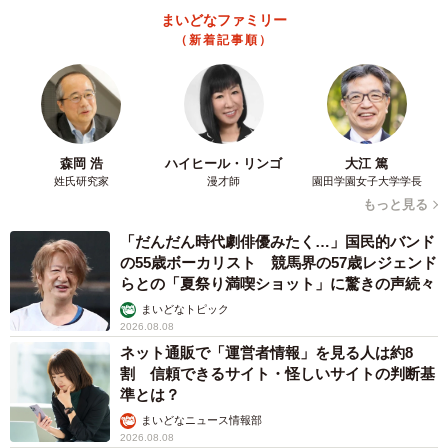
まいどなファミリー
（新着記事順）
森岡 浩
ハイヒール・リンゴ
大江 篤
姓氏研究家
漫才師
園田学園女子大学学長
もっと見る
「だんだん時代劇俳優みたく…」国民的バンド
の55歳ボーカリスト 競馬界の57歳レジェンド
らとの「夏祭り満喫ショット」に驚きの声続々
まいどなトピック
2026.08.08
ネット通販で「運営者情報」を見る人は約8
割 信頼できるサイト・怪しいサイトの判断基
準とは？
まいどなニュース情報部
2026.08.08