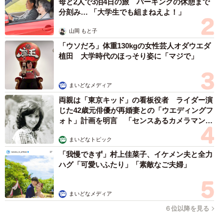
母と2人で3泊4日の旅 パーキングの休憩まで
分刻み… 「大学生でも組まねえよ！」
山岡 もと子
「ウソだろ」体重130kgの女性芸人オダウエダ
植田 大学時代のほっそり姿に「マジで」
まいどなメディア
両親は「東京キッド」の看板役者 ライダー演
じた42歳元俳優が再婚妻との「ウエディングフ
ォト」計画を明言 「センスあるカメラマン求
む」
まいどなトピック
「我慢できず」村上佳菜子、イケメン夫と全力
ハグ「可愛いふたり」「素敵なご夫婦」
まいどなメディア
６位以降を見る