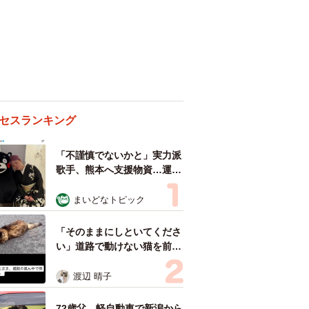
セスランキング
「不謹慎でないかと」実力派
歌手、熊本へ支援物資…運搬
トラックの車体デザインにた
めらい 「痛いほど伝わる」
まいどなトピック
「行動され立派」
「そのままにしといてくださ
い」道路で動けない猫を前に
返された一言… 懸命に生き
ようとした4日間 「命の重
渡辺 晴子
さはみんな同じ」保護団体代
表の訴え
72歳父、軽自動車で新潟から