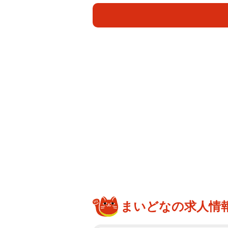
泣きました」ともらい泣きしたこと
また、真子さんは「ほかにも卓球大
ボロ負けしたり、思い出いっぱいで
ピソードが気になりすぎる」などの
SNSでは、「客船かな 夕日の加
がピッタリ過ぎる」「凄く楽しめた
横田真子さんは代々木ゼミナールやユ
のCMに出演したほか、日本テレビ「
レビ「踊る!さんま御殿!!」に出る
まいどなの求人情