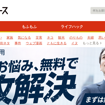
もふもふ
ライフハック
い
家族
気になる
災害
ネコ
観光
のりもの
夫婦
思い
街ネタ
事件
ウェブ漫画
ともに生きる
イヌ
もっと見る