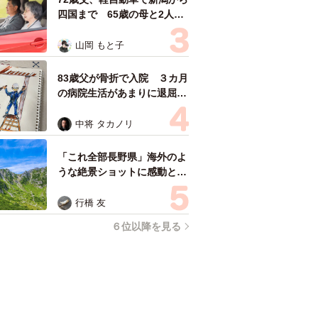
四国まで 65歳の母と2人で
3泊4日の旅 パーキングの休
憩まで分刻み… 「大学生で
山岡 もと子
も組まねえよ！」
83歳父が骨折で入院 ３カ月
の病院生活があまりに退屈で
「画用紙と色鉛筆持ってこ
い！」→スケッチブックを見
中将 タカノリ
た家族が仰天「これ、売れま
すよ…」
「これ全部長野県」海外のよ
うな絶景ショットに感動と反
響「離れてからいいところだ
ったんだって気づいた」
行橋 友
６位以降を見る