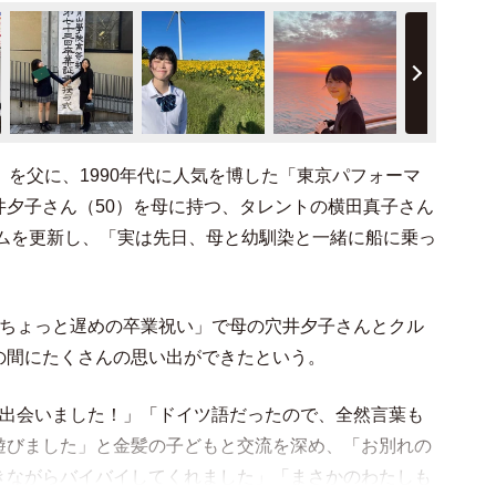
）を父に、1990年代に人気を博した「東京パフォーマ
井夕子さん（50）を母に持つ、タレントの横田真子さん
ラムを更新し、「実は先日、母と幼馴染と一緒に船に乗っ
「ちょっと遅めの卒業祝い」で母の穴井夕子さんとクル
の間にたくさんの思い出ができたという。
も出会いました！」「ドイツ語だったので、全然言葉も
遊びました」と金髪の子どもと交流を深め、「お別れの
きながらバイバイしてくれました」「まさかのわたしも