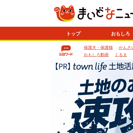
ニ
トップ
おもしろ
ュ
ー
保護犬・保護猫
かんさ
ス
一
おもしろ動画
くるま
覧