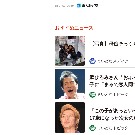
Sponsored by
おすすめニュース
【写真】母娘そっく
まいどなメディア
郷ひろみさん「おふ
子に「まるで恋人同
まいどなトピック
「この子があっとい
17歳になった次女
まいどなトピック