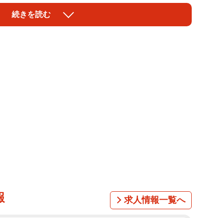
を明かした。
続きを読む
会に参加して、死ぬほど強いサーブ打つおばあちゃんに
す」と報告。インスタグラム上では「ひとつひとつのエ
コメントも寄せられた。
減がバッチリ落ち着いた感じも素敵」「景色にまこちゃん
みたいで良かったです！」などのコメントがあった。
ニ・チャーム ソフィ、大塚食品 ビタミン炭酸MATCH
超無敵クラス」、NHK Eテレの「NHK短歌」、日本テ
など活動の幅を広げている。
報
求人情報一覧へ