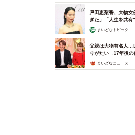
戸田恵梨香、大物女
ぎた」「人生を共有
まいどなトピック
父親は大物有名人…
りがたい→17年後
まいどなニュース