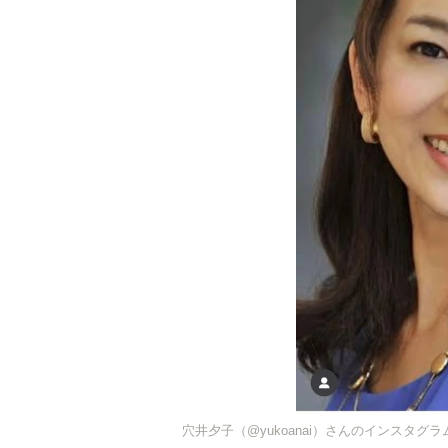
穴井夕子（@yukoanai）さんのインスタグラ