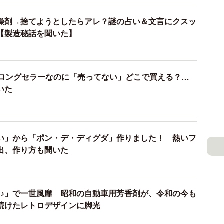
ダマになってしまう。研究室で調整を繰り返す中、砂糖
見し、すし酢の粉末「すしのこ」が完成しました。
燥剤→捨てようとしたらアレ？謎の占い＆文言にクスッ
【製造秘話を聞いた】
 ロングセラーなのに「売ってない」どこで買える？…
いた
い」から「ポン・デ・ディグダ」作りました！ 熱いフ
出、作り方も聞いた
）
♪」で一世風靡 昭和の自動車用芳香剤が、令和の今も
続けたレトロデザインに脚光