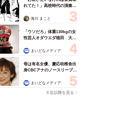
れてた！」高校時代の演奏会
がトラウマ……責められた学
生は楽器修理職人に 10年後
海川 まこと
再会した因縁の相手から思わ
ぬ申し出【漫画】
「ウソだろ」体重130kgの女
性芸人オダウエダ植田 大学
時代のほっそり姿に「マジ
で」
まいどなメディア
母は有名女優、慶応幼稚舎出
身CBCアナのノースリーブ姿
「育ちの良さが表情に表れて
る」「天使の笑顔」
まいどなメディア
６位以降を見る