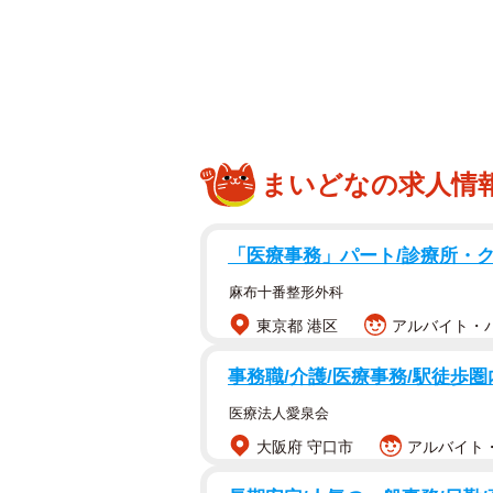
まいどなの求人情
「医療事務」パート/診療所・
麻布十番整形外科
東京都 港区
アルバイト・パ
事務職/介護/医療事務/駅徒歩圏
医療法人愛泉会
発売から62年を迎えるタマノイ
大阪府 守口市
アルバイト・
ごはんに混ぜるだけですし飯が作れ