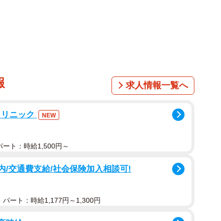
報
求人情報一覧へ
クリニック
NEW
ート：時給1,500円～
内/交通費支給/社会保険加入相談可!
1/7
の「すしのこ」。レトロなパッケージは発売当時そのまま
パート：時給1,177円～1,300円
る手軽さが愛され続け、今年で発売から62年とのこと。