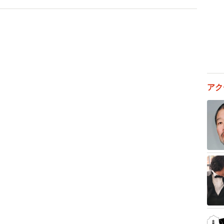
2/7
区で開かれた顧客向けの催しの様子
アク
るのは酒屋が一般的でした。でも粉末の「すしのこ」を
店。今まで築き上げてきた酒屋ルートの営業ができず、
「すしのこカー」を駆り、全国の乾物屋や食料品店を回
わば花嫁修業の一つだった当時、幼稚園や保育園を訪問
した。