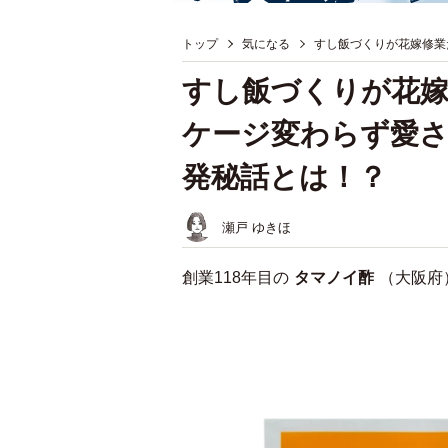
トップ
気になる
すし飯づくりが花嫁修業
すし飯づくりが花嫁
ケージ変わらず愛
発秘話とは！？
瀬戸 ゆきほ
創業118年目の
タマノイ酢
（大阪府