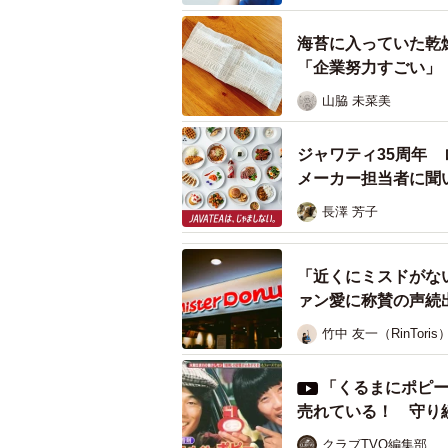
性が高く、湿気を吸った粉は簡単に
を入れると吸湿性が下がることを発
海苔に入っていた乾
「企業努力すごい」
――普及のための戦略を。
山脇 未菜美
ジャワティ35周年
メーカー担当者に聞
長澤 芳子
「近くにミスドがな
ァン愛に称賛の声続
竹中 友一（RinToris
「くるまにポピー
売れている！ 守り
クラブTVO編集部