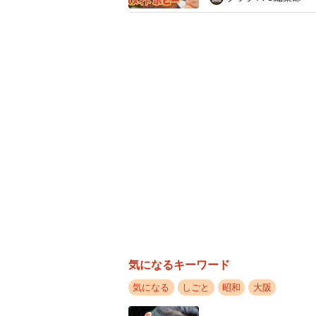
東京都中央
担当者：当時、液体調味料を販売す
販売するのは町中の乾物店や食料品
営業マンは商品と同じ黄色に塗った
ったそうです。すし飯づくりが、い
し若い主婦層にサンプルも配布しま
気になるキーワード
気になる
しごと
昭和
大阪