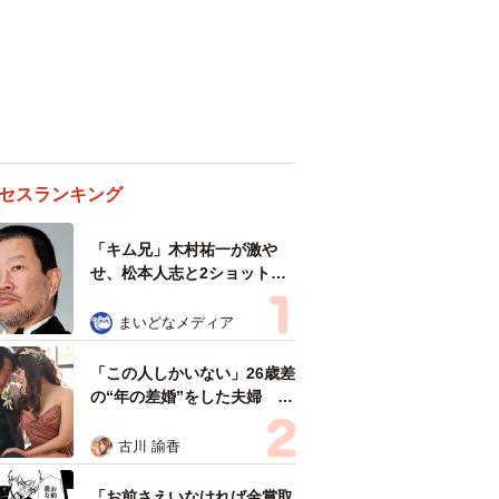
セスランキング
「キム兄」木村祐一が激や
せ、松本人志と2ショット
「一瞬、分からなかったわ」
「テキヤの兄さん」
まいどなメディア
「この人しかいない」26歳差
の“年の差婚”をした夫婦 出
会いは？反対する声はなかっ
た？ 今の思いを聞いた
古川 諭香
「お前さえいなければ金賞取