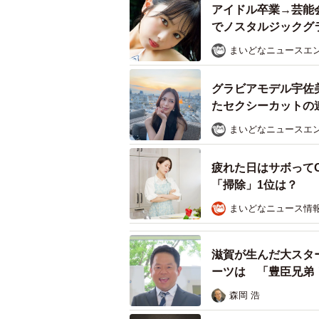
アイドル卒業→芸能
でノスタルジックグ
まいどなニュースエ
グラビアモデル宇佐
たセクシーカットの
まいどなニュースエ
疲れた日はサボって
「掃除」1位は？
まいどなニュース情
営業活
滋賀が生んだ大スタ
ーツは 「豊臣兄弟
――レトロなパッケージが目を惹き
森岡 浩