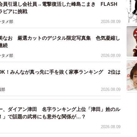
会員引退し会社員→電撃復活した峰島こまき FLASH
ラビアに挑戦
ンタメ部
2026.08.09
美なお 厳選カットのデジタル限定写真集 色気凝縮し
連続
ンタメ部
2026.08.09
OK！みんなが真っ先に手を抜く家事ランキング 2位は
報部
2026.08.09
3/7
動で使用した「すしのこカー」
ー、ダイアン津田 名字ランキング上位「津田」姓のル
！」で話題の武将にも意外な関係が…？
ますね。
2026.08.09