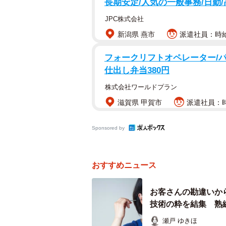
長期安定/人気の一般事務/日勤
すし飯作りは酢の種類や米の炊き方
JPC株式会社
れ、家庭の味として受け継がれてい
新潟県 燕市
派遣社員：時給1
中、レトロなパッケージのまま愛さ
聞いた。
フォークリフトオペレーター/パ
仕出し弁当380円
――「すしのこ」のアイデアの由来
株式会社ワールドプラン
滋賀県 甲賀市
派遣社員：時
担当者：1963年発売で今年で62
など調味料の分量の調節が繊細で、
Sponsored by
酢は日持ちせず、大きな瓶(かめ)に
どその頃、市場では味噌や醤油など
な中、自然な発想で開発することに
おすすめニュース
――開発秘話、語り継がれているエ
お客さんの勘違いか
技術の粋を結集 熟
担当者：最大の課題は湿気でした。
瀬戸 ゆきほ