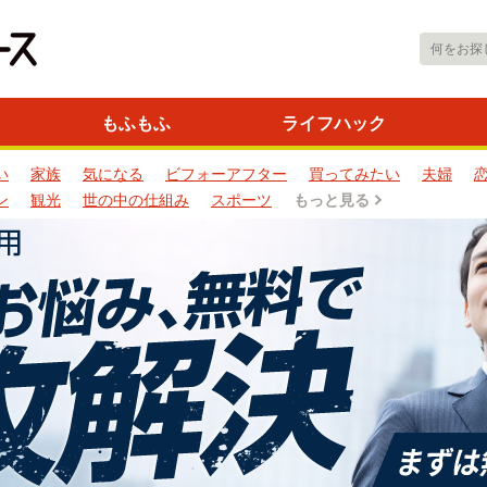
もふもふ
ライフハック
い
家族
気になる
ビフォーアフター
買ってみたい
夫婦
ン
観光
世の中の仕組み
スポーツ
もっと見る