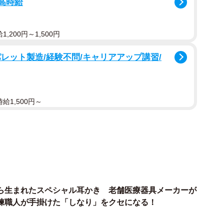
/高時給
で変化するため難しく、かつては義理の母親から教えら
たそう。簡単に酢飯が作れる調味料やレシピが普及する
,200円～1,500円
れる本商品の開発当初のエピソードなど、担当者に話を
レット製造/経験不問/キャリアアップ講習/
は。
給1,500円～
年目になります。かつて、すし飯はご飯の炊き方や酢や塩
美味しく作るのは難しかったんです。さらに当時の液体
入れて運搬していたので流通面でも大変でした。ちょう
を粉末にした調味料の販売が急拡大していました。そん
なりました。
ピソードは？
ら生まれたスペシャル耳かき 老舗医療器具メーカーが
練職人が手掛けた「しなり」をクセになる！
当時世界初となる粉末酢の開発は成功しましたが、吸湿