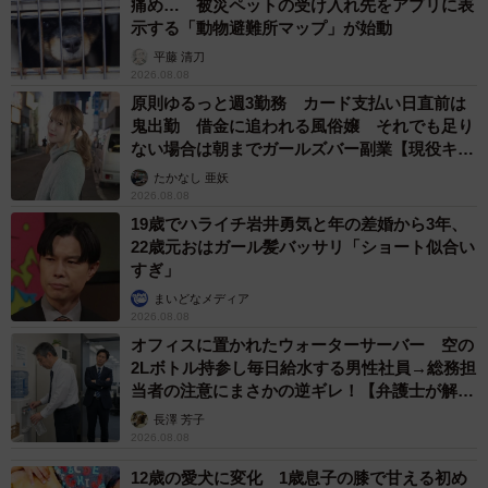
痛め… 被災ペットの受け入れ先をアプリに表
示する「動物避難所マップ」が始動
平藤 清刀
2026.08.08
原則ゆるっと週3勤務 カード支払い日直前は
鬼出勤 借金に追われる風俗嬢 それでも足り
ない場合は朝までガールズバー副業【現役キャ
ストに取材】
たかなし 亜妖
2026.08.08
19歳でハライチ岩井勇気と年の差婚から3年、
22歳元おはガール髪バッサリ「ショート似合い
すぎ」
まいどなメディア
2026.08.08
オフィスに置かれたウォーターサーバー 空の
2Lボトル持参し毎日給水する男性社員→総務担
当者の注意にまさかの逆ギレ！【弁護士が解
説】
長澤 芳子
2026.08.08
12歳の愛犬に変化 1歳息子の膝で甘える初め