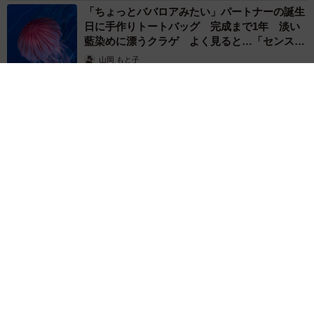
「ちょっとババロアみたい」パートナーの誕生
日に手作りトートバッグ 完成まで1年 淡い
藍染めに漂うクラゲ よく見ると…「センスす
ごい」
山岡 もと子
2026.08.07
【漫画】大学生息子の「頼れる彼氏」っぷりを見て母は絶句
「起きなよ、遅刻するよ」って…あなた毎朝私が起こしてます
けど？笑
松波 穂乃圭