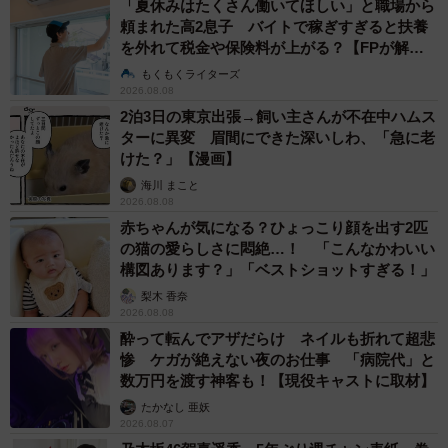
「夏休みはたくさん働いてほしい」と職場から
頼まれた高2息子 バイトで稼ぎすぎると扶養
を外れて税金や保険料が上がる？【FPが解
説】
もくもくライターズ
2026.08.08
2泊3日の東京出張→飼い主さんが不在中ハムス
ターに異変 眉間にできた深いしわ、「急に老
けた？」【漫画】
海川 まこと
2026.08.08
赤ちゃんが気になる？ひょっこり顔を出す2匹
の猫の愛らしさに悶絶…！ 「こんなかわいい
構図あります？」「ベストショットすぎる！」
梨木 香奈
2026.08.08
酔って転んでアザだらけ ネイルも折れて超悲
惨 ケガが絶えない夜のお仕事 「病院代」と
数万円を渡す神客も！【現役キャストに取材】
たかなし 亜妖
2026.08.07