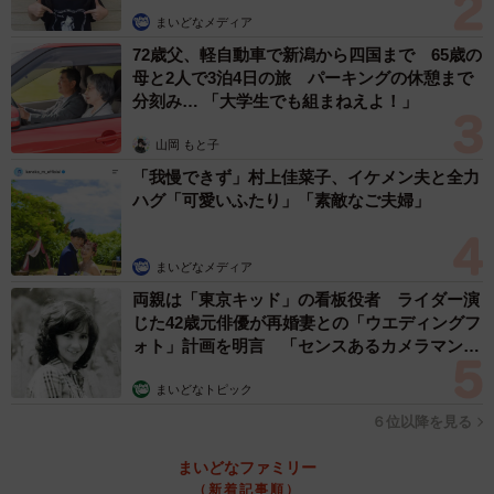
まいどなメディア
72歳父、軽自動車で新潟から四国まで 65歳の
母と2人で3泊4日の旅 パーキングの休憩まで
分刻み… 「大学生でも組まねえよ！」
山岡 もと子
「我慢できず」村上佳菜子、イケメン夫と全力
ハグ「可愛いふたり」「素敵なご夫婦」
まいどなメディア
両親は「東京キッド」の看板役者 ライダー演
じた42歳元俳優が再婚妻との「ウエディングフ
ォト」計画を明言 「センスあるカメラマン求
む」
まいどなトピック
６位以降を見る
まいどなファミリー
（新着記事順）