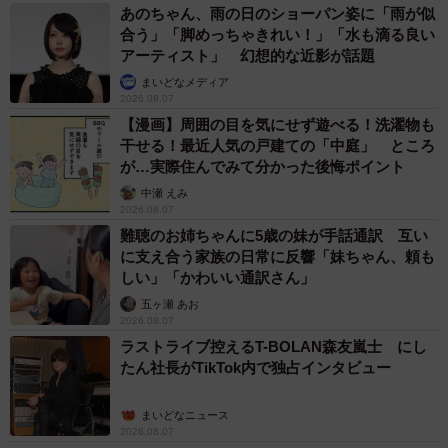
あのちゃん、雨の日のショーパン姿に「雨が似
合う」「脚めっちゃきれい！」「水も滴る良い
アーティスト」 幻想的な近影が話題
まいどなメディア
2026.08.07
【漫画】周囲の目を気にせず遊べる！洗濯物も
干せる！最近人気の戸建ての「中庭」 ところ
が…実際住んでみて分かった後悔ポイント
中瀬 えみ
2026.08.07
難聴のお姉ちゃんに5歳の妹が手話通訳 互い
に支え合う家族の日常に反響「妹ちゃん、頼も
しい」「かわいい通訳さん」
五ヶ瀬 あお
2026.08.07
ラストライブ控えるT-BOLAN森友嵐士 にし
たん社長がTikTok内で独占インタビュー
まいどなニュース
2026.08.07