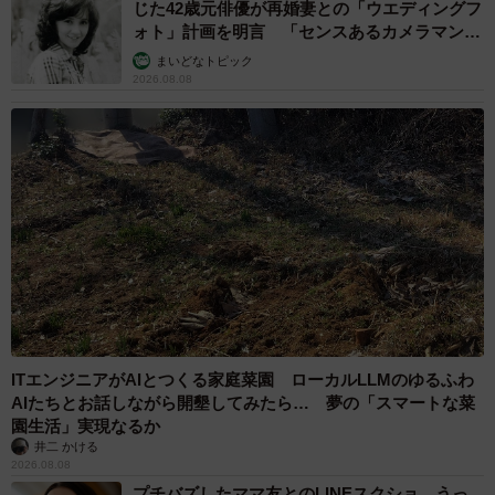
じた42歳元俳優が再婚妻との「ウエディングフ
ォト」計画を明言 「センスあるカメラマン求
む」
まいどなトピック
2026.08.08
ITエンジニアがAIとつくる家庭菜園 ローカルLLMのゆるふわ
AIたちとお話しながら開墾してみたら… 夢の「スマートな菜
園生活」実現なるか
井二 かける
2026.08.08
プチバズしたママ友とのLINEスクショ うっ