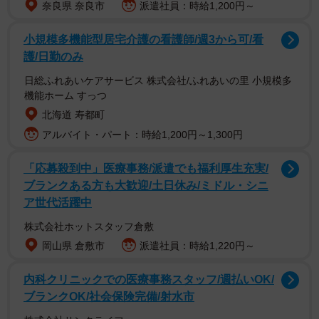
奈良県 奈良市
派遣社員：時給1,200円～
写真集の発売を記念したイベントも決定。7月26日には東
小規模多機能型居宅介護の看護師/週3から可/看
護/日勤のみ
京・オチャノバでのリアルイベント、7月28日にはオンライ
ンイベント（MUVUS）も開催されます。
日総ふれあいケアサービス 株式会社/ふれあいの里 小規模多
機能ホーム すっつ
北海道 寿都町
【福田ルミカさんプロフィル】
アルバイト・パート：時給1,200円～1,300円
2005年5月15日生まれ、東京都出身。 血液型: A型 身長：
168cm 趣味:入浴剤集め、アイドル好き。特技: 編み物、カ
「応募殺到中」医療事務/派遣でも福利厚生充実/
メラ、剣道。
ブランクある方も大歓迎/土日休み/ミドル・シニ
ア世代活躍中
株式会社ホットスタッフ倉敷
岡山県 倉敷市
派遣社員：時給1,220円～
内科クリニックでの医療事務スタッフ/週払いOK/
ブランクOK/社会保険完備/射水市