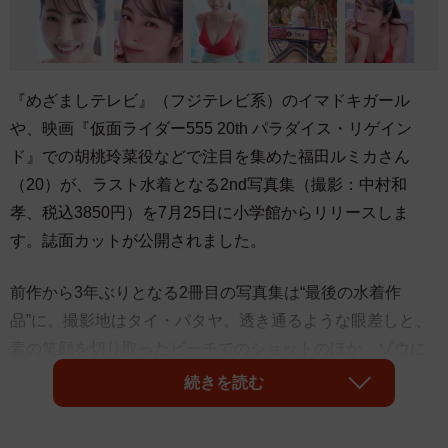
『めざましテレビ』（フジテレビ系）のイマドキガール
や、映画『仮面ライダー555 20th パラダイス・リゲイン
ド』での胡桃玲菜役などで注目を集めた福田ルミカさん
（20）が、ラスト水着となる2nd写真集（撮影：中村和
孝、税込3850円）を7月25日に小学館からリリースしま
す。誌面カットが公開されました。
前作から3年ぶりとなる2冊目の写真集は“最後の水着作
品”に。撮影地はタイ・パタヤ。透き通るような眼差しと、
素の笑顔を切り取ったビーチでのショットのほか、ゾウに
乗るシーンやプールではしゃぐ姿、少し大人びた表情ま
続きを読む
で、19歳の彼女を余すことなく収めた一冊になっていま
す。