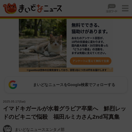
まいどなニュースをGoogle検索でフォローする
2025.05.17(Sat)
イマドキガールが水着グラビア卒業へ 鮮烈レッ
ドのビキニで悩殺 福田ルミカさん2nd写真集
まいどなニュースエンタメ部