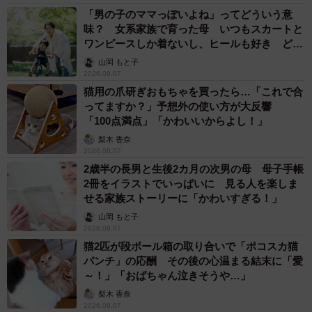
「男の子のママっぽいよね」ってどういう意
味？ 女系家族で育った母 いつもスカートと
ワンピースしか着ないし、ヒールも好き どの
へんが…
山岡 もと子
2026.08.07
猫用の爪研ぎおもちゃを買ったら…「これで合
ってますか？」予想外の使い方が大反響
「100点満点」「かわいいからよし！」
梨木 香奈
2026.08.07
2歳半の長男と生後2カ月の次男の母 母子手帳
2冊をイラストでいっぱいに 見る人を楽しま
せる家族ストーリーに「かわいすぎる！」
山岡 もと子
2026.08.07
猫2匹が段ボール箱の取り合いで「ポコスカ猫
パンチ」の応酬 その後の心温まる結末に「愛
～！」「おばちゃん泣きそうや…」
梨木 香奈
2026.08.07