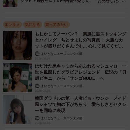
グラビア経験ゼロ」の中西智代梨さん 「お見せしたこと
のない、大人になった姿」
エンタメ
気になる
買ってみたい
もしかしてノーパン？ 素肌に黒ストッキング
とハイレグ ちとせよしの写真集「 大胆なカ
ットが盛りだくさんです… 心して見てくださ
い」
まいどなニュースエンタメ部
2026.08.08
はだけた黒キャミからあふれるマシュマロ 一
世を風靡したグラビアレジェンド 伝説の「貝
殻ビキニ」から「サンゴNUDE」へ
まいどなニュースエンタメ部
2026.08.08
韓国グラドルの第一人者ピョ・ウンジ メイド
風シャツで胸の下がちらり 愛らしさとセクシ
ーを同時に表現
まいどなニュースエンタメ部
2026.08.08