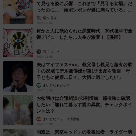
て見せる姿に反響 これまで「見守る立場」だ
ったのに…「頭ポンポンが愛に満ちている」
「尊…」
梨木 香奈
2026.08.08
何かと人に舐められた黒髪時代 30代後半で金
髪デビューしたら…人生が激変！【漫画】
海川 まこと
2026.08.08
夫はマイファスHiro、義父母も義兄も超有名歌
手の28歳モデル兼俳優が第1子出産を報告「母
子ともに健康…日々、大切に過ごしたい」
まいどなトピック
2026.08.08
お盆明けは介護相談が3割増加 帰省時に確認
したい「離れて暮らす親の異変」チェックポイ
ントは？
まいどなニュース情報部
2026.08.08
両親は「東京キッド」の看板役者 ライダー演