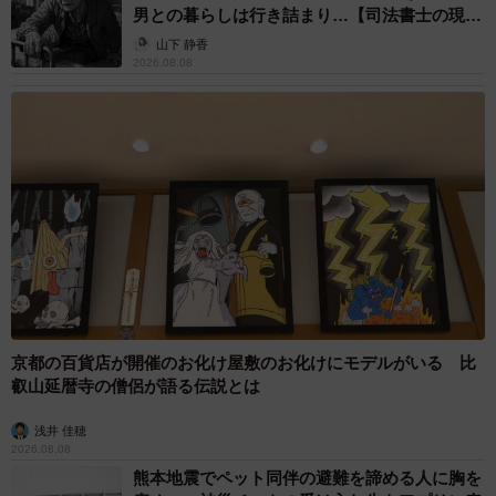
男との暮らしは行き詰まり…【司法書士の現場
から】
山下 静香
2026.08.08
京都の百貨店が開催のお化け屋敷のお化けにモデルがいる 比
叡山延暦寺の僧侶が語る伝説とは
浅井 佳穂
2026.08.08
熊本地震でペット同伴の避難を諦める人に胸を