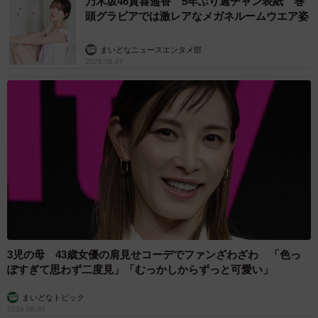
乃木坂46賀喜遥香 5年ぶり週チャン表紙 巻
頭グラビアでは激レアなメガネルームウエア姿
まいどなニュースエンタメ部
2026.08.07
3児の母 43歳女優の肩見せコーデでファンざわざわ 「色っ
ぽすぎて思わず二度見」「むっかしからずっと可愛い」
まいどなトピック
2026.08.07