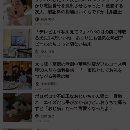
かり電話番号を流出させちゃった！ 激怒する
友人 慰謝料の相場はいくらですか【弁護士が
解説】
長澤 芳子
2026.08.08
「テレビより私を見て？」パパの目の前に陣取
る犬に1.4万いいね あまりにも健気な熱烈ア
ピールのちょっと切ない結末
梨木 香奈
2026.08.08
太っ腹！京都の老舗中華料理店がフルコース料
理50人前を無料提供 「一市民としてお礼を」
つながる善意の輪
京都新聞社
2026.08.08
ボロボロで不細工なおじいちゃん猫に一目惚
れ エイズだし手がかかるけど…おうちで暮ら
すと「おじ猫」だって可愛くなったよ！
鶴野 浩己
2026.08.08