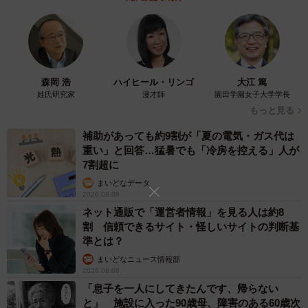
森岡 浩
ハイヒール・リンゴ
大江 篤
姓氏研究家
漫才師
園田学園女子大学学長
もっと見る
補助があっても約9割が「夏の電気・ガス代は
重い」と回答…猛暑でも「冷房を控える」人が
7割超に
まいどなデータ
2026.08.08
ネット通販で「運営者情報」を見る人は約8
割 信頼できるサイト・怪しいサイトの判断基
準とは？
まいどなニュース情報部
2026.08.08
「息子を一人にしてきたんです、帰らない
と」 施設に入った90歳母、障害のある60歳次