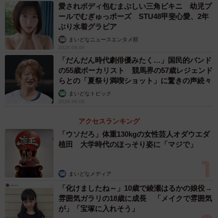
愛されボディ包むまぶしい三角ビキニ 幼児プ
ールでむぎゅっポーズ STU48甲斐心愛、2年
ぶり水着グラビア
まいどなニュースエンタメ部
2026.08.08
「だんだん時代劇俳優みたく…」国民的バンド
の55歳ボーカリスト 競馬界の57歳レジェンド
らとの「夏祭り満喫ショット」に驚きの声続々
まいどなトピック
2026.08.08
アクセスランキング
「ウソだろ」体重130kgの女性芸人オダウエダ
植田 大学時代のほっそり姿に「マジで」
まいどなメディア
「化けましたね～」10歳で綾瀬はるかの娘役→
雰囲気ガラリの18歳に成長 「メイクで雰囲気
が」「宝塚に入れそう」