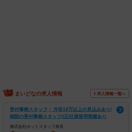
福田さんは「セカンド写真集の発売が決定しました。今回
はタイ・パタヤで撮影してきました。南国の風景に包まれ
ながら、前作よりも少し大人っぽく、でも自然体な自分を
たくさん収めてもらいました。今の私にしか出せない表情
や空気感が詰まった一冊になったと思います。ぜひ楽しみ
に待っていてください！」とコメントを寄せています。
まいどなの求人情報
求人情報一覧へ
受付事務スタッフ・ 月収19万以上の見込みあり/
病院の受付事務スタッフ!/正社員登用実績あり
株式会社ホットスタッフ奈良