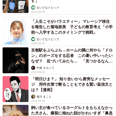
す」
まいどなトピック
2026.08.06
「人生こそがバラエティー」 マレーシア移住
を報告した菊地亜美 子どもの教育考え「小学
校へ入学するこのタイミングで挑戦」
まいどなトピック
2026.08.06
京都駅をぶらぶら→ホームの隅に何やら「ドロ
ン」のポーズをする忍者 この暑い中いったい
なぜ？ 近づいてみたら… 「見つかるなんて
未熟」
中将 タカノリ
2026.08.06
「明日ひま？」 知り合いから唐突なメッセー
ジ 用件次第で断ることもできる賢い返信文と
は？【漫画】
海川 まこと
2026.08.06
飼い主が食べているヨーグルトをもらえなかっ
た犬さん、爆裂に拗ねた顔がかわいすぎ「鼻息