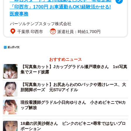
「印西市」1700円 お車通勤もOK!経験活かせる!
医療事務
パーソルテンプスタッフ株式会社
千葉県 印西市
派遣社員：時給1,700円
おすすめニュース
【写真集カット】Jカップグラドル瀬戸環奈さん 1st写真
集でヌード披露
【写真集カット】お尻あらわのOバックや透けレース、大
胆開脚ポーズ 元STUアイドル
現役看護師グラドル小日向ゆりさん 小さめビキニでHカ
ップ解放
18歳の沢美沙樹さん ピンクのビキニ×尋常ではないプロ
ポーション