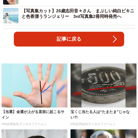
【写真集カット】26歳志田音々さん まぶしい純白ビキニ
と色香漂うランジェリー 3rd写真集2冊同時発売へ
記事に戻る
【当選】金運が上がる直前に起こるサ
宝くじ当たる人は“たまたま”じゃな
イン
い?!
PR(合同会社デジタルファーム )
PR(合同会社デジタルファーム )