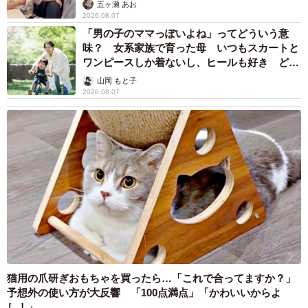
五ヶ瀬 あお
2026.08.07
「男の子のママっぽいよね」ってどういう意
味？ 女系家族で育った母 いつもスカートと
ワンピースしか着ないし、ヒールも好き どの
へんが…
山岡 もと子
2026.08.07
猫用の爪研ぎおもちゃを買ったら…「これで合ってますか？」
予想外の使い方が大反響 「100点満点」「かわいいからよ
し！」