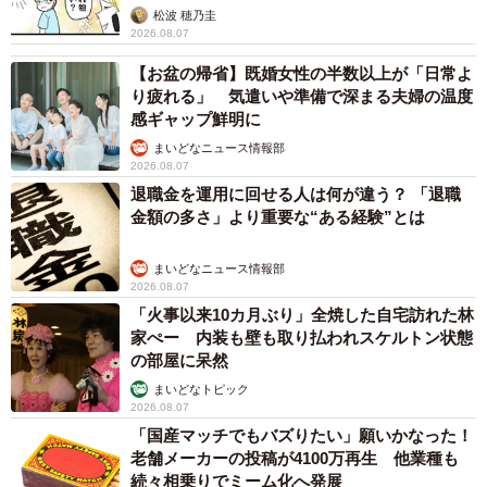
松波 穂乃圭
2026.08.07
【お盆の帰省】既婚女性の半数以上が「日常よ
り疲れる」 気遣いや準備で深まる夫婦の温度
感ギャップ鮮明に
まいどなニュース情報部
2026.08.07
退職金を運用に回せる人は何が違う？ 「退職
金額の多さ」より重要な“ある経験”とは
まいどなニュース情報部
2026.08.07
「火事以来10カ月ぶり」全焼した自宅訪れた林
家ぺー 内装も壁も取り払われスケルトン状態
の部屋に呆然
まいどなトピック
2026.08.07
「国産マッチでもバズりたい」願いかなった！
老舗メーカーの投稿が4100万再生 他業種も
続々相乗りでミーム化へ発展