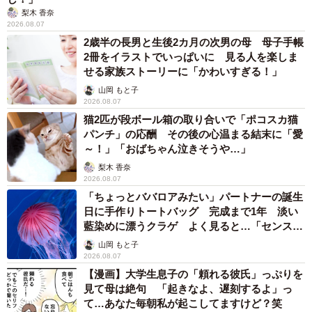
梨木 香奈
2026.08.07
2歳半の長男と生後2カ月の次男の母 母子手帳
2冊をイラストでいっぱいに 見る人を楽しま
せる家族ストーリーに「かわいすぎる！」
山岡 もと子
2026.08.07
猫2匹が段ボール箱の取り合いで「ポコスカ猫
パンチ」の応酬 その後の心温まる結末に「愛
～！」「おばちゃん泣きそうや…」
梨木 香奈
2026.08.07
「ちょっとババロアみたい」パートナーの誕生
日に手作りトートバッグ 完成まで1年 淡い
藍染めに漂うクラゲ よく見ると…「センスす
ごい」
山岡 もと子
2026.08.07
【漫画】大学生息子の「頼れる彼氏」っぷりを
見て母は絶句 「起きなよ、遅刻するよ」っ
て…あなた毎朝私が起こしてますけど？笑