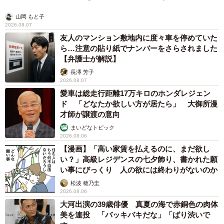
山岡 もと子
2026.08.07
友人のマンション敷地内に度々車を停めていた
ら…注意の貼り紙でナンバーをさらされました
【弁護士が解説】
長澤 芳子
2026.08.07
愛車は総走行距離17万キロのホンダレジェン
ド 「どなたか欲しい方が居たら」 大御所漫
才師が譲渡の意向
まいどなトピック
2026.08.06
【漫画】「高い家賃を払えるのに、まだ欲し
い？」高級レジデンスの七夕飾り、書かれた願
い事にびっくり 人の欲には終わりがないのか
松波 穂乃圭
2026.08.06
大河出演の39歳俳優 真夏の海で赤銅色の肉体
美を連投 「バッキバキだな」「ばり渋いで