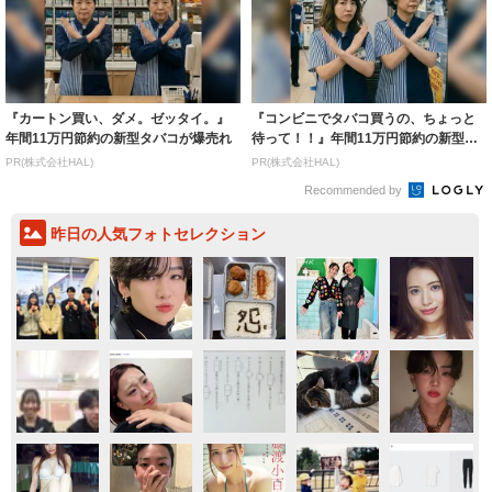
『カートン買い、ダメ。ゼッタイ。』
『コンビニでタバコ買うの、ちょっと
年間11万円節約の新型タバコが爆売れ
待って！！』年間11万円節約の新型タ
バコ
PR(株式会社HAL)
PR(株式会社HAL)
Recommended by
昨日の人気フォトセレクション