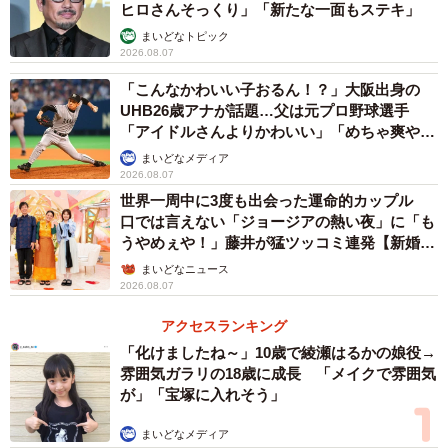
ヒロさんそっくり」「新たな一面もステキ」
まいどなトピック
2026.08.07
「こんなかわいい子おるん！？」大阪出身の
UHB26歳アナが話題…父は元プロ野球選手
「アイドルさんよりかわいい」「めちゃ爽や
か」
まいどなメディア
2026.08.07
世界一周中に3度も出会った運命的カップル
口では言えない「ジョージアの熱い夜」に「も
うやめぇや！」藤井が猛ツッコミ連発【新婚さ
ん】
まいどなニュース
2026.08.07
アクセスランキング
「化けましたね～」10歳で綾瀬はるかの娘役→
雰囲気ガラリの18歳に成長 「メイクで雰囲気
が」「宝塚に入れそう」
まいどなメディア