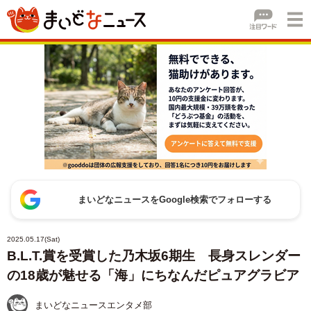
まいどなニュースをGoogle検索でフォローする
2025.05.17(Sat)
B.L.T.賞を受賞した乃木坂6期生 長身スレンダー
の18歳が魅せる「海」にちなんだピュアグラビア
まいどなニュースエンタメ部