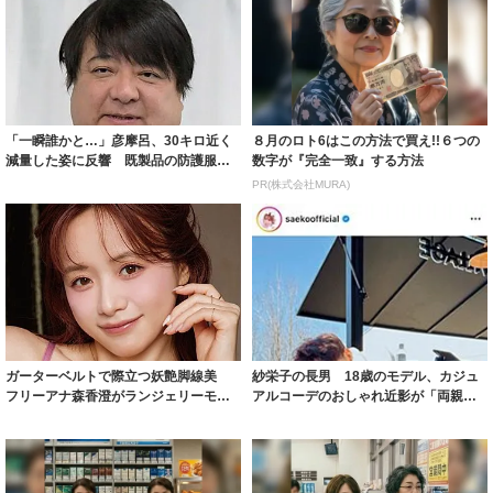
「一瞬誰かと…」彦摩呂、30キロ近く
８月のロト6はこの方法で買え!!６つの
減量した姿に反響 既製品の防護服が
数字が『完全一致』する方法
着られると...
PR(株式会社MURA)
ガーターベルトで際立つ妖艶脚線美
紗栄子の長男 18歳のモデル、カジュ
フリーアナ森香澄がランジェリーモデ
アルコーデのおしゃれ近影が「両親の
ルに ｢PE...
いいとこ取...