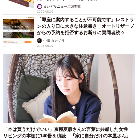
まいどなニュース調査部
2026.08.07
「即座に案内することが不可能です」レストラ
ンの入り口に大きな注意書き オートリザーブ
からの予約を拒否するお断りに賛同者続々
中将 タカノリ
2026.08.07
「本は買うだけでいい」京極夏彦さんの言葉に共感した女性→
リビングの本棚に140冊を積読 「家に自分だけの本屋さん」