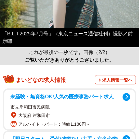
「B.L.T.2025年7月号」（東京ニュース通信社刊）撮影／前
康輔
これが最後の一枚です。画像（2/2）
ご覧いただきありがとうございました。
まいどなの求人情報
求人情報一覧へ
未経験・無資格OK!人気の医療事務パート求人
市立岸和田市民病院
大阪府 岸和田市
アルバイト・パート：時給1,180円～
「即日スタート」受付/残業なし/大手・有名企業/