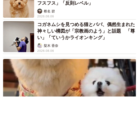
フスフス」「反則レベル」
椎名 碧
2026.08.06
コガネムシを見つめる猫とパパ、偶然生まれた
神々しい構図が「宗教画のよう」と話題 「尊
い」「ていうかライオンキング」
梨木 香奈
2026.08.06
髪をバッサリと切った飼い主が帰宅すると→愛犬たちの反応に