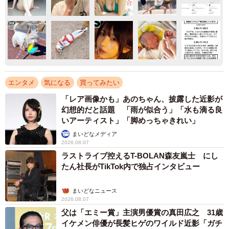
エンタメ
気になる
買ってみたい
「レア画像かも」あのちゃん、披露した近影が
幻想的だと話題 「雨が似合う」「水も滴る良
いアーティスト」「脚めっちゃきれい」
まいどなメディア
2026.08.07
ラストライブ控えるT-BOLAN森友嵐士 にし
たん社長がTikTok内で独占インタビュー
まいどなニュース
2026.08.07
父は「エミー賞」主演男優賞の真田広之 31歳
イケメン俳優が長髪ヒゲのワイルド近影「ガチ