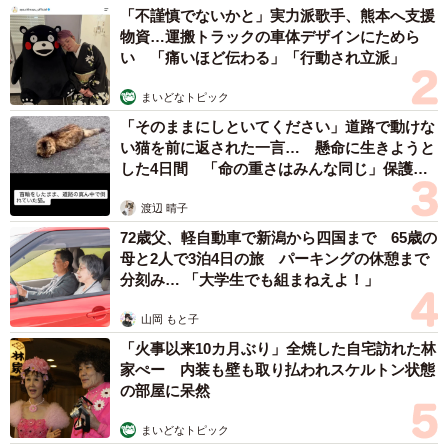
「不謹慎でないかと」実力派歌手、熊本へ支援
物資…運搬トラックの車体デザインにためら
い 「痛いほど伝わる」「行動され立派」
まいどなトピック
「そのままにしといてください」道路で動けな
い猫を前に返された一言… 懸命に生きようと
した4日間 「命の重さはみんな同じ」保護団
体代表の訴え
渡辺 晴子
72歳父、軽自動車で新潟から四国まで 65歳の
母と2人で3泊4日の旅 パーキングの休憩まで
分刻み… 「大学生でも組まねえよ！」
山岡 もと子
「火事以来10カ月ぶり」全焼した自宅訪れた林
家ぺー 内装も壁も取り払われスケルトン状態
の部屋に呆然
まいどなトピック