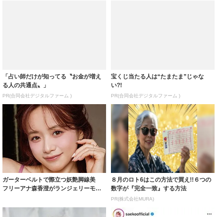
「占い師だけが知ってる〝お金が増え
宝くじ当たる人は“たまたま”じゃな
る人の共通点〟」
い?!
PR(合同会社デジタルファーム )
PR(合同会社デジタルファーム )
ガーターベルトで際立つ妖艶脚線美
８月のロト6はこの方法で買え!!６つの
フリーアナ森香澄がランジェリーモデ
数字が『完全一致』する方法
ルに ｢PE...
PR(株式会社MURA)