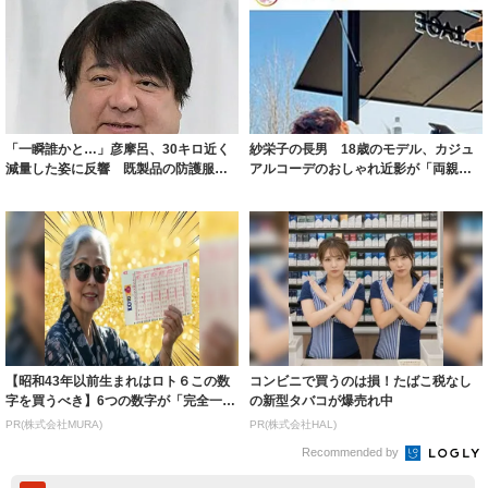
「一瞬誰かと…」彦摩呂、30キロ近く
紗栄子の長男 18歳のモデル、カジュ
減量した姿に反響 既製品の防護服が
アルコーデのおしゃれ近影が「両親の
着られると...
いいとこ取...
【昭和43年以前生まれはロト６この数
コンビニで買うのは損！たばこ税なし
字を買うべき】6つの数字が「完全一
の新型タバコが爆売れ中
致」する方...
PR(株式会社MURA)
PR(株式会社HAL)
Recommended by