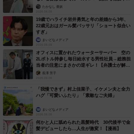
ストに取材】
たかなし 亜妖
2026.08.08
19歳でハライチ岩井勇気と年の差婚から3年、
22歳元おはガール髪バッサリ「ショート似合い
すぎ」
まいどなメディア
2026.08.08
オフィスに置かれたウォーターサーバー 空の
2Lボトル持参し毎日給水する男性社員→総務担
当者の注意にまさかの逆ギレ！【弁護士が解
説】
長澤 芳子
2026.08.08
「我慢できず」村上佳菜子、イケメン夫と全力
ハグ「可愛いふたり」「素敵なご夫婦」
まいどなメディア
2026.08.08
何かと人に舐められた黒髪時代 30代後半で金
髪デビューしたら…人生が激変！【漫画】