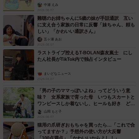
中瀬 えみ
2026.08.07
難聴のお姉ちゃんに5歳の妹が手話通訳 互い
に支え合う家族の日常に反響「妹ちゃん、頼も
しい」「かわいい通訳さん」
五ヶ瀬 あお
2026.08.07
ラストライブ控えるT-BOLAN森友嵐士 にし
たん社長がTikTok内で独占インタビュー
まいどなニュース
2026.08.07
「男の子のママっぽいよね」ってどういう意
味？ 女系家族で育った母 いつもスカートと
ワンピースしか着ないし、ヒールも好き どの
へんが…
山岡 もと子
2026.08.07
猫用の爪研ぎおもちゃを買ったら…「これで合
ってますか？」予想外の使い方が大反響
「100点満点」「かわいいからよし！」