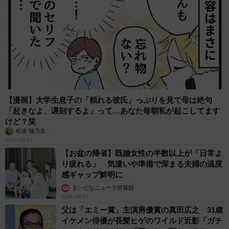
【漫画】大学生息子の「頼れる彼氏」っぷりを見て母は絶句
「起きなよ、遅刻するよ」って…あなた毎朝私が起こしてます
けど？笑
松波 穂乃圭
2026.08.07
【お盆の帰省】既婚女性の半数以上が「日常よ
り疲れる」 気遣いや準備で深まる夫婦の温度
感ギャップ鮮明に
まいどなニュース情報部
2026.08.07
父は「エミー賞」主演男優賞の真田広之 31歳
イケメン俳優が長髪ヒゲのワイルド近影「ガチ