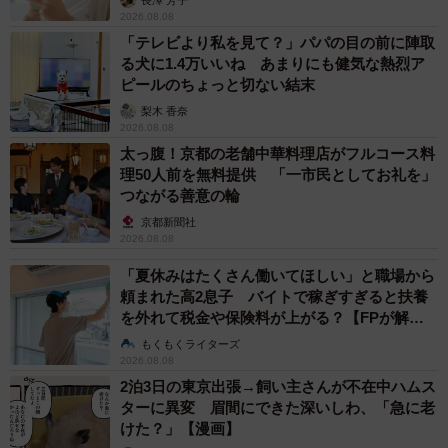
2026.08.08
「テレビより私を見て？」パパの目の前に陣取
る犬に1.4万いいね あまりにも健気な熱烈ア
ピールのちょっと切ない結末
梨木 香奈
2026.08.08
太っ腹！京都の老舗中華料理店がフルコース料
理50人前を無料提供 「一市民としてお礼を」
つながる善意の輪
京都新聞社
2026.08.08
「夏休みはたくさん働いてほしい」と職場から
頼まれた高2息子 バイトで稼ぎすぎると扶養
を外れて税金や保険料が上がる？【FPが解
説】
もくもくライターズ
2026.08.08
2泊3日の東京出張→飼い主さんが不在中ハムス
ターに異変 眉間にできた深いしわ、「急に老
けた？」【漫画】