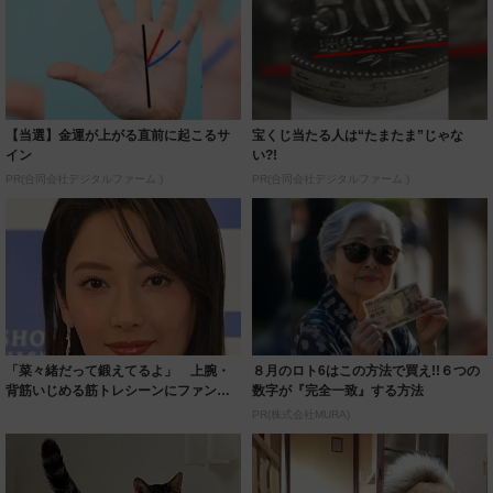
【当選】金運が上がる直前に起こるサ
宝くじ当たる人は“たまたま”じゃな
イン
い?!
PR(合同会社デジタルファーム )
PR(合同会社デジタルファーム )
「菜々緒だって鍛えてるよ」 上腕・
８月のロト6はこの方法で買え!!６つの
背筋いじめる筋トレシーンにファン歓
数字が『完全一致』する方法
喜
PR(株式会社MURA)