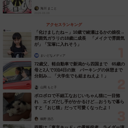
海川 まこと
2026.08.08
アクセスランキング
「化けましたね～」10歳で綾瀬はるかの娘役→
雰囲気ガラリの18歳に成長 「メイクで雰囲気
が」「宝塚に入れそう」
まいどなメディア
72歳父、軽自動車で新潟から四国まで 65歳の
母と2人で3泊4日の旅 パーキングの休憩まで
分刻み… 「大学生でも組まねえよ！」
山岡 もと子
ボロボロで不細工なおじいちゃん猫に一目惚
れ エイズだし手がかかるけど…おうちで暮ら
すと「おじ猫」だって可愛くなったよ！
鶴野 浩己
両親は「東京キッド」の看板役者 ライダー演