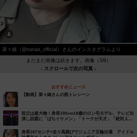
菜々緒（@nanao_official）さんのインスタグラムより
まだまだ画像は続きます。画像（3/8）
↓ スクロールで次の写真 ↓
おすすめニュース
【動画】菜々緒さんの筋トレシーン
祖父は超大物！身長190cm18歳のロン毛モデル、テレビ出
演し話題に「ばちイケメン」「トークが天才」「絶対人気
出る」
身長167センチ×走り高跳びでジュニア五輪出場 アイドル