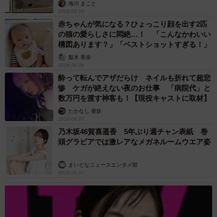
海川 まこと
2026.08.08
赤ちゃんが気になる？ひょっこり顔を出す2匹
の猫の愛らしさに悶絶…！ 「こんなかわいい
構図あります？」「ベストショットすぎる！」
梨木 香奈
2026.08.08
酔って転んでアザだらけ ネイルも折れて超悲
惨 ケガが絶えない夜のお仕事 「病院代」と
数万円を渡す神客も！【現役キャストに取材】
たかなし 亜妖
2026.08.07
乃木坂46賀喜遥香 5年ぶり週チャン表紙 巻
頭グラビアでは激レアなメガネルームウエア姿
まいどなニュースエンタメ部
2026.08.07