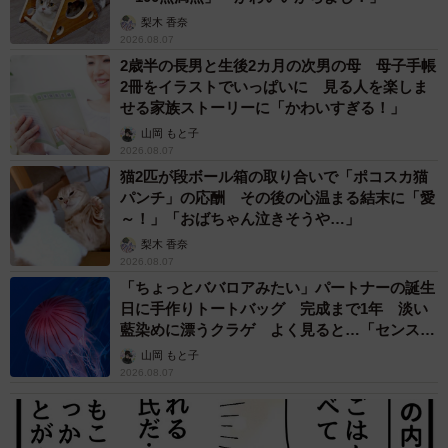
梨木 香奈
2026.08.07
2歳半の長男と生後2カ月の次男の母 母子手帳
2冊をイラストでいっぱいに 見る人を楽しま
せる家族ストーリーに「かわいすぎる！」
山岡 もと子
2026.08.07
猫2匹が段ボール箱の取り合いで「ポコスカ猫
パンチ」の応酬 その後の心温まる結末に「愛
～！」「おばちゃん泣きそうや…」
梨木 香奈
2026.08.07
「ちょっとババロアみたい」パートナーの誕生
日に手作りトートバッグ 完成まで1年 淡い
藍染めに漂うクラゲ よく見ると…「センスす
ごい」
山岡 もと子
2026.08.07