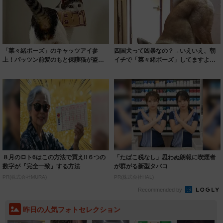
「菜々緒ポーズ」のキャッツアイ参
四国犬って凶暴なの？→いえいえ、朝
上！パッツン前髪のもと保護猫が盗ん
イチで「菜々緒ポーズ」してますよ
だのは…？「給...
お茶目でクセ...
８月のロト6はこの方法で買え!!６つの
「たばこ税なし」思わぬ朗報に喫煙者
数字が『完全一致』する方法
が群がる新型タバコ
PR(株式会社MURA)
PR(株式会社HAL)
Recommended by
昨日の人気フォトセレクション