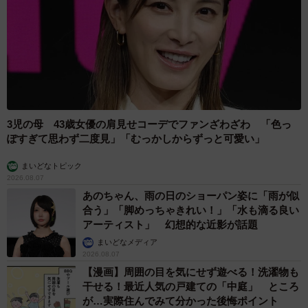
3児の母 43歳女優の肩見せコーデでファンざわざわ 「色っ
ぽすぎて思わず二度見」「むっかしからずっと可愛い」
まいどなトピック
2026.08.07
あのちゃん、雨の日のショーパン姿に「雨が似
合う」「脚めっちゃきれい！」「水も滴る良い
アーティスト」 幻想的な近影が話題
まいどなメディア
2026.08.07
【漫画】周囲の目を気にせず遊べる！洗濯物も
干せる！最近人気の戸建ての「中庭」 ところ
が…実際住んでみて分かった後悔ポイント