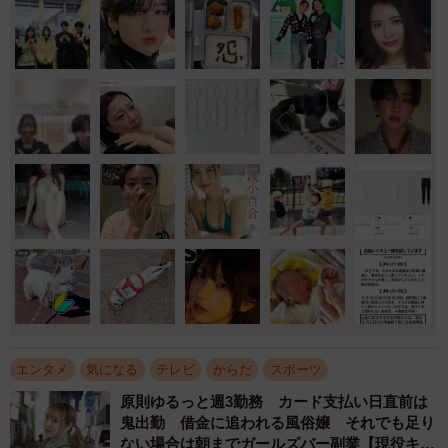
エンタメ
気になる
テレビ
からだ
スポーツ
原則ゆるっと週3勤務 カード支払い日直前は
鬼出勤 借金に追われる風俗嬢 それでも足り
ない場合は朝までガールズバー副業【現役キャ