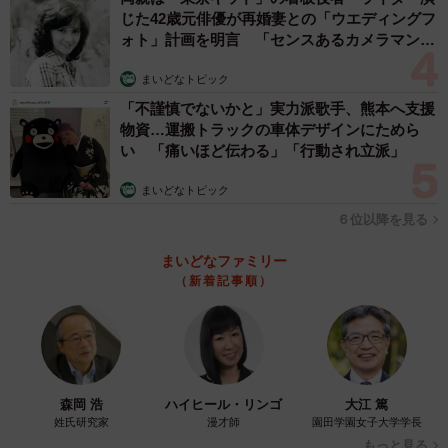
じた42歳元俳優が再婚妻との「ウエディングフ
ォト」計画を明言 「センスあるカメラマン求
む」
まいどなトピック
「不謹慎でないかと」実力派歌手、熊本へ支援
物資…運搬トラックの車体デザインにためら
い 「痛いほど伝わる」「行動され立派」
まいどなトピック
６位以降を見る
まいどなファミリー
（新着記事順）
森岡 浩
ハイヒール・リンゴ
大江 篤
姓氏研究家
漫才師
園田学園女子大学学長
もっと見る