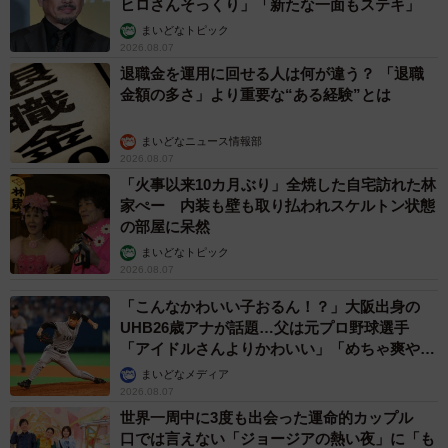
ヒロさんそっくり」「新たな一面もステキ」
まいどなトピック
2026.08.07
退職金を運用に回せる人は何が違う？ 「退職
金額の多さ」より重要な“ある経験”とは
まいどなニュース情報部
2026.08.07
「火事以来10カ月ぶり」全焼した自宅訪れた林
家ぺー 内装も壁も取り払われスケルトン状態
の部屋に呆然
まいどなトピック
2026.08.07
「こんなかわいい子おるん！？」大阪出身の
UHB26歳アナが話題…父は元プロ野球選手
「アイドルさんよりかわいい」「めちゃ爽や
か」
まいどなメディア
2026.08.07
世界一周中に3度も出会った運命的カップル
口では言えない「ジョージアの熱い夜」に「も