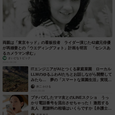
両親は「東京キッド」の看板役者 ライダー演じた42歳元俳優
が再婚妻との「ウエディングフォト」計画を明言 「センスあ
るカメラマン求む」
まいどなトピック
2026.08.08
ITエンジニアがAIとつくる家庭菜園 ローカル
LLMのゆるふわAIたちとお話しながら開墾して
みたら… 夢の「スマートな菜園生活」実現な
るか
井二 かける
2026.08.08
プチバズしたママ友とのLINEスクショ うっ
かり電話番号を流出させちゃった！ 激怒する
友人 慰謝料の相場はいくらですか【弁護士が
解説】
長澤 芳子