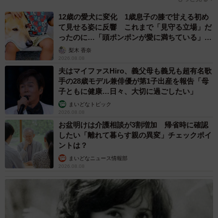
12歳の愛犬に変化 1歳息子の膝で甘える初め
て見せる姿に反響 これまで「見守る立場」だ
ったのに…「頭ポンポンが愛に満ちている」
「尊…」
梨木 香奈
2026.08.08
夫はマイファスHiro、義父母も義兄も超有名歌
手の28歳モデル兼俳優が第1子出産を報告「母
子ともに健康…日々、大切に過ごしたい」
まいどなトピック
2026.08.08
お盆明けは介護相談が3割増加 帰省時に確認
したい「離れて暮らす親の異変」チェックポイ
ントは？
まいどなニュース情報部
2026.08.08