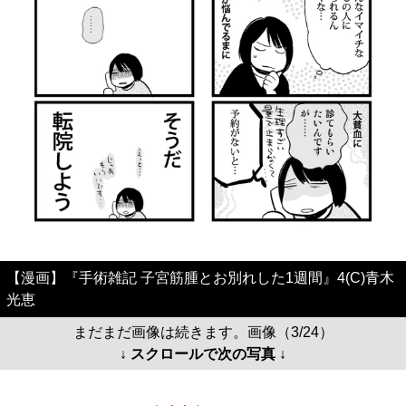
【漫画】『手術雑記 子宮筋腫とお別れした1週間』4(C)青木
光恵
まだまだ画像は続きます。画像（3/24）
↓ スクロールで次の写真 ↓