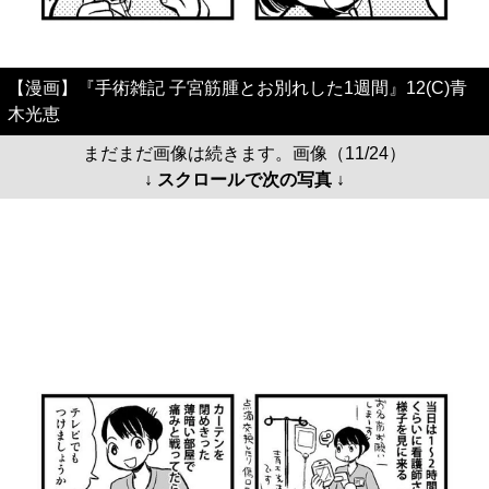
【漫画】『手術雑記 子宮筋腫とお別れした1週間』12(C)青
木光恵
まだまだ画像は続きます。画像（11/24）
↓ スクロールで次の写真 ↓