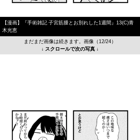
【漫画】『手術雑記 子宮筋腫とお別れした1週間』13(C)青
木光恵
まだまだ画像は続きます。画像（12/24）
↓ スクロールで次の写真 ↓