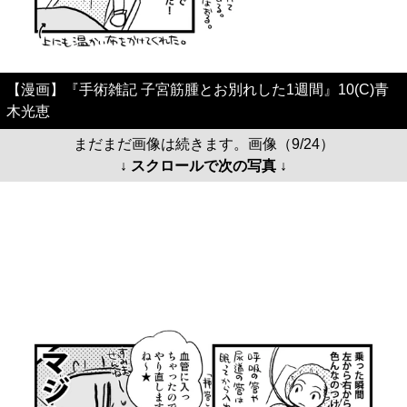
【漫画】『手術雑記 子宮筋腫とお別れした1週間』10(C)青
木光恵
まだまだ画像は続きます。画像（9/24）
↓ スクロールで次の写真 ↓