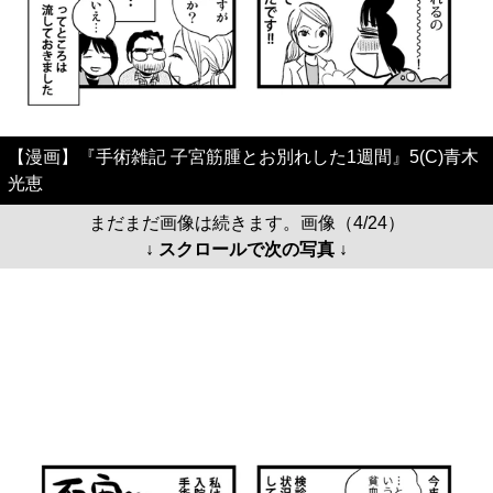
【漫画】『手術雑記 子宮筋腫とお別れした1週間』5(C)青木
光恵
まだまだ画像は続きます。画像（4/24）
↓ スクロールで次の写真 ↓