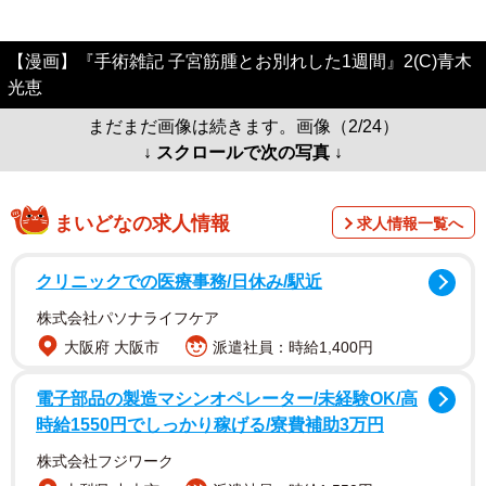
【漫画】『手術雑記 子宮筋腫とお別れした1週間』2(C)青木
光恵
まだまだ画像は続きます。画像（2/24）
↓ スクロールで次の写真 ↓
まいどなの求人情報
求人情報一覧へ
クリニックでの医療事務/日休み/駅近
株式会社パソナライフケア
大阪府 大阪市
派遣社員：時給1,400円
電子部品の製造マシンオペレーター/未経験OK/高
時給1550円でしっかり稼げる/寮費補助3万円
株式会社フジワーク