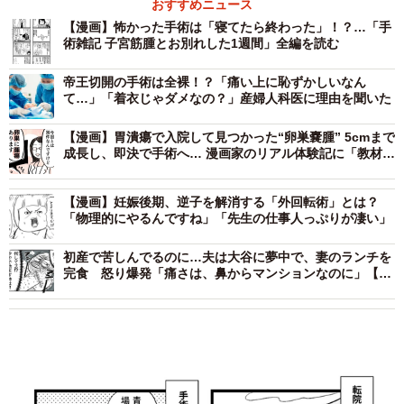
おすすめニュース
【漫画】怖かった手術は「寝てたら終わった」！？…「手
術雑記 子宮筋腫とお別れした1週間」全編を読む
帝王切開の手術は全裸！？「痛い上に恥ずかしいなん
て…」「着衣じゃダメなの？」産婦人科医に理由を聞いた
【漫画】胃潰瘍で入院して見つかった“卵巣嚢腫” 5cmまで
成長し、即決で手術へ… 漫画家のリアル体験記に「教材に
するべき」「検診の大切さを実感」の声
【漫画】妊娠後期、逆子を解消する「外回転術」とは？
「物理的にやるんですね」「先生の仕事人っぷりが凄い」
初産で苦しんでるのに…夫は大谷に夢中で、妻のランチを
完食 怒り爆発「痛さは、鼻からマンションなのに」【漫
画】