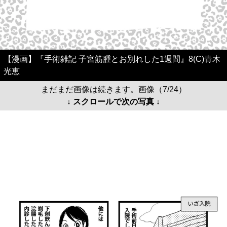
【漫画】『手術雑記 子宮筋腫とお別れした1週間』8(C)青木
光恵
まだまだ画像は続きます。画像（7/24）
↓ スクロールで次の写真 ↓