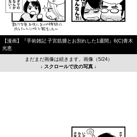
【漫画】『手術雑記 子宮筋腫とお別れした1週間』6(C)青木
光恵
まだまだ画像は続きます。画像（5/24）
↓ スクロールで次の写真 ↓