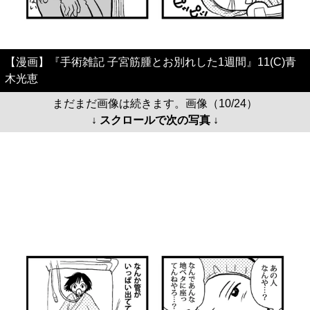
【漫画】『手術雑記 子宮筋腫とお別れした1週間』11(C)青
木光恵
まだまだ画像は続きます。画像（10/24）
↓ スクロールで次の写真 ↓