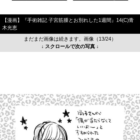
【漫画】『手術雑記 子宮筋腫とお別れした1週間』14(C)青
木光恵
まだまだ画像は続きます。画像（13/24）
↓ スクロールで次の写真 ↓