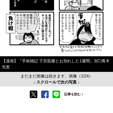
【漫画】『手術雑記 子宮筋腫とお別れした1週間』3(C)青木
光恵
まだまだ画像は続きます。画像（1/24）
↓ スクロールで次の写真 ↓
記事を読む