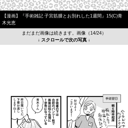
【漫画】『手術雑記 子宮筋腫とお別れした1週間』15(C)青
木光恵
まだまだ画像は続きます。画像（14/24）
↓ スクロールで次の写真 ↓