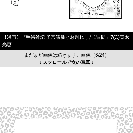
【漫画】『手術雑記 子宮筋腫とお別れした1週間』7(C)青木
光恵
まだまだ画像は続きます。画像（6/24）
↓ スクロールで次の写真 ↓