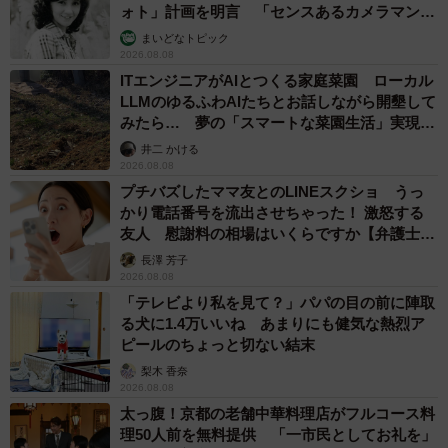
ォト」計画を明言 「センスあるカメラマン求
5/24
む」
まいどなトピック
2026.08.08
女医でテンションが上がる青木さん (C)青木光恵
ITエンジニアがAIとつくる家庭菜園 ローカル
LLMのゆるふわAIたちとお話しながら開墾して
手術までには下剤を飲んだり、剃毛や浣腸、内診を行った
みたら… 夢の「スマートな菜園生活」実現な
りした青木さん。準備が整うと、ついに手術本番を迎えま
るか
井二 かける
す。麻酔で眠りについた後、覚醒した青木さんは病室にい
2026.08.08
プチバズしたママ友とのLINEスクショ うっ
ました。すでに手術は終わっており、たくさんの管につな
かり電話番号を流出させちゃった！ 激怒する
がれて、両足にマッサージ機が巻かれていたものの、青木
友人 慰謝料の相場はいくらですか【弁護士が
さんは手術に対して「何も怖くなかった」と安堵。そして
解説】
長澤 芳子
「医学ってすごい！」と実感するのでした。
2026.08.08
「テレビより私を見て？」パパの目の前に陣取
る犬に1.4万いいね あまりにも健気な熱烈ア
ピールのちょっと切ない結末
梨木 香奈
2026.08.08
太っ腹！京都の老舗中華料理店がフルコース料
理50人前を無料提供 「一市民としてお礼を」