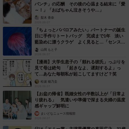
パンチ」の応酬 その後の心温まる結末に「愛
～！」「おばちゃん泣きそうや…」
―同作を描いたきっかけを教えてください。
梨木 香奈
2026.08.07
当時は子宮筋腫に関する気軽に読めるものがなかったの
「ちょっとババロアみたい」パートナーの誕生
で、絶対に描こうと思って入院中毎日メモをとっていまし
日に手作りトートバッグ 完成まで1年 淡い
た。
藍染めに漂うクラゲ よく見ると…「センスす
ごい」
山岡 もと子
2026.08.07
―作中で特にお気に入りの場面があれば、理由と一緒に教
【漫画】大学生息子の「頼れる彼氏」っぷりを
えてください。
見て母は絶句 「起きなよ、遅刻するよ」っ
て…あなた毎朝私が起こしてますけど？笑
どこもお気に入りですが、やはり手術は寝てたら終わる＆
松波 穂乃圭
2026.08.07
術後の痛みを逃す流れとか参考にしていただけると幸いで
【お盆の帰省】既婚女性の半数以上が「日常よ
す！
り疲れる」 気遣いや準備で深まる夫婦の温度
感ギャップ鮮明に
―同作は手術までの経緯や術後の様子がポイントの作品だ
まいどなニュース情報部
と思いますが、個人的に転院の流れもとても大切な部分だ
2026.08.07
と思いました。改めて対応が悪かった最初の病院を振り返
父は「エミー賞」主演男優賞の真田広之 31歳