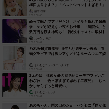
構図あります？」「ベストショットすぎる！」
梨木 香奈
2026.08.08
酔って転んでアザだらけ ネイルも折れて超悲
惨 ケガが絶えない夜のお仕事 「病院代」と
数万円を渡す神客も！【現役キャストに取材】
たかなし 亜妖
2026.08.07
乃木坂46賀喜遥香 5年ぶり週チャン表紙 巻
頭グラビアでは激レアなメガネルームウエア姿
まいどなニュースエンタメ部
2026.08.07
3児の母 43歳女優の肩見せコーデでファンざ
わざわ 「色っぽすぎて思わず二度見」「むっ
6/24
かしからずっと可愛い」
まいどなトピック
麻酔から目覚めたら、すでに術後だった (C)青木光恵
2026.08.07
そして、手術の翌日、いつの間にかT字帯を履いていた青木
あのちゃん、雨の日のショーパン姿に「雨が似