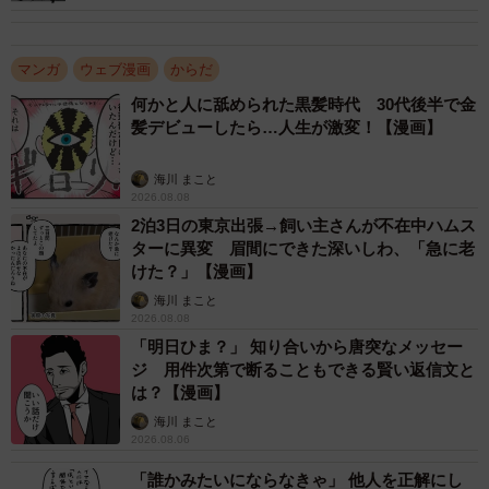
マンガ
ウェブ漫画
からだ
何かと人に舐められた黒髪時代 30代後半で金
髪デビューしたら…人生が激変！【漫画】
海川 まこと
2026.08.08
2泊3日の東京出張→飼い主さんが不在中ハムス
ターに異変 眉間にできた深いしわ、「急に老
けた？」【漫画】
2/24
海川 まこと
そもそも子宮筋腫とは？ (C)青木光恵
2026.08.08
「明日ひま？」 知り合いから唐突なメッセー
ジ 用件次第で断ることもできる賢い返信文と
青木さんが子宮筋腫に気づいたのは10年以上も前。特に困
は？【漫画】
ったことはなかったので、そのまま放置したところ、数年
海川 まこと
後の検診で腫瘍が5cmから9cmに大きくなっていました。し
2026.08.06
かし、「手術が怖い」と思った青木さんは、さらに4年ほど
「誰かみたいにならなきゃ」 他人を正解にし