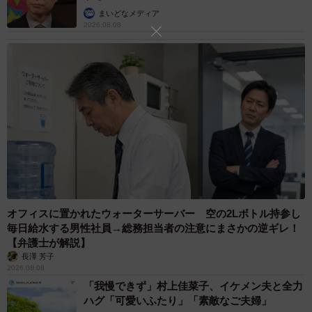
まいどなメディア
2026.08.08
4/24
融通の利かない対応に困る青木さん… (C)青木光恵
オフィスに置かれたウォーターサーバー 空の2Lボトル持参し
毎日給水する男性社員→総務担当者の注意にまさかの逆ギレ！
【弁護士が解説】
長澤 芳子
2026.08.08
「我慢できず」村上佳菜子、イケメン夫と全力
ハグ「可愛いふたり」「素敵なご夫婦」