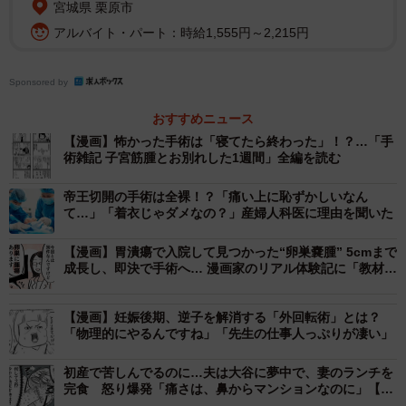
宮城県 栗原市
の、大きさや発症した箇所によって「貧血」「腰痛」など
アルバイト・パート：時給1,555円～2,215円
の不具合が起きることもあります。
Sponsored by
おすすめニュース
【漫画】怖かった手術は「寝てたら終わった」！？…「手
術雑記 子宮筋腫とお別れした1週間」全編を読む
帝王切開の手術は全裸！？「痛い上に恥ずかしいなん
て…」「着衣じゃダメなの？」産婦人科医に理由を聞いた
【漫画】胃潰瘍で入院して見つかった“卵巣嚢腫” 5cmまで
成長し、即決で手術へ… 漫画家のリアル体験記に「教材に
するべき」「検診の大切さを実感」の声
【漫画】妊娠後期、逆子を解消する「外回転術」とは？
「物理的にやるんですね」「先生の仕事人っぷりが凄い」
初産で苦しんでるのに…夫は大谷に夢中で、妻のランチを
完食 怒り爆発「痛さは、鼻からマンションなのに」【漫
画】