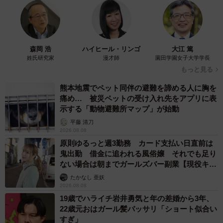
るの萌える」と、なぜかハイテンションになる青木さん。
そして、手術前日に入院することになります。
森岡 浩
ハイヒール・リンゴ
大江 篤
姓氏研究家
漫才師
園田学園女子大学学長
もっと見る
熊本地震でペット同伴の避難を諦める人に胸を
痛め… 被災ペットの受け入れ先をアプリに表
示する「動物避難所マップ」が始動
平藤 清刀
2026.08.08
原則ゆるっと週3勤務 カード支払い日直前は
鬼出勤 借金に追われる風俗嬢 それでも足り
ない場合は朝までガールズバー副業【現役キャ
ストに取材】
たかなし 亜妖
2026.08.08
19歳でハライチ岩井勇気と年の差婚から3年、
22歳元おはガール髪バッサリ「ショート似合い
すぎ」