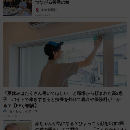
つながる善意の輪
京都新聞社
2026.08.08
「夏休みはたくさん働いてほしい」と職場から頼まれた高2息
子 バイトで稼ぎすぎると扶養を外れて税金や保険料が上が
る？【FPが解説】
もくもくライターズ
2026.08.08
赤ちゃんが気になる？ひょっこり顔を出す2匹
の猫の愛らしさに悶絶…！ 「こんなかわいい