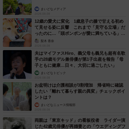
まいどなメディア
2026.08.08
12歳の愛犬に変化 1歳息子の膝で甘える初め
て見せる姿に反響 これまで「見守る立場」だ
ったのに…「頭ポンポンが愛に満ちている」
「尊…」
梨木 香奈
2026.08.08
夫はマイファスHiro、義父母も義兄も超有名歌
手の28歳モデル兼俳優が第1子出産を報告「母
子ともに健康…日々、大切に過ごしたい」
まいどなトピック
2026.08.08
お盆明けは介護相談が3割増加 帰省時に確認
したい「離れて暮らす親の異変」チェックポイ
ントは？
まいどなニュース情報部
2026.08.08
両親は「東京キッド」の看板役者 ライダー演
じた42歳元俳優が再婚妻との「ウエディングフ