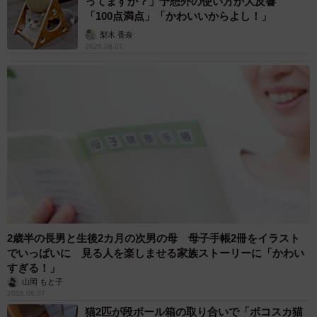
ってますか？」予想外の使い方が大反響
「100点満点」「かわいいからよし！」
梨木 香奈
2026.08.07
7/24
手術に備えて常に新品の下着を履いた方がいいと実感する青木さん (C)
青木光恵
2歳半の長男と生後2カ月の次男の母 母子手帳2冊をイラスト
でいっぱいに 見る人を楽しませる家族ストーリーに「かわい
読者からは「実は手術前だったので不安が和らいだ」「す
すぎる！」
山岡 もと子
ごい勉強になった」などの反響が。そこで作者の青木さん
2026.08.07
に、同作を描いたきっかけについて話を聞きました。
猫2匹が段ボール箱の取り合いで「ポコスカ猫