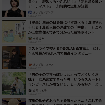
合う」「脚めっちゃきれい！」「水も滴る良い
さんのもとに看護師がやってきて、昨日履いてた下着を返
アーティスト」 幻想的な近影が話題
却されます。青木さんとしては「持っている下着の中でも
まいどなメディア
シャキッとしたもの」を履いていたつもりでしたが、外で
2026.08.07
見ると、特にシャキッともしておらず…。下着はすべて新
【漫画】周囲の目を気にせず遊べる！洗濯物も
干せる！最近人気の戸建ての「中庭」 ところ
品に買いそろえようと思うのでした。
が…実際住んでみて分かった後悔ポイント
中瀬 えみ
2026.08.07
ラストライブ控えるT-BOLAN森友嵐士 にし
たん社長がTikTok内で独占インタビュー
まいどなニュース
2026.08.07
「男の子のママっぽいよね」ってどういう意
味？ 女系家族で育った母 いつもスカートと
ワンピースしか着ないし、ヒールも好き どの
へんが…
山岡 もと子
2026.08.07
猫用の爪研ぎおもちゃを買ったら…「これで合