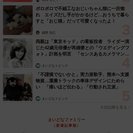
ボロボロで不細工なおじいちゃん猫に一目惚
れ エイズだし手がかかるけど…おうちで暮ら
すと「おじ猫」だって可愛くなったよ！
鶴野 浩己
両親は「東京キッド」の看板役者 ライダー演
じた42歳元俳優が再婚妻との「ウエディングフ
ォト」計画を明言 「センスあるカメラマン求
む」
まいどなトピック
3/24
「不謹慎でないかと」実力派歌手、熊本へ支援
物資…運搬トラックの車体デザインにためら
放置し続けたことで、重い貧血に悩まされる青木さん (C)青木光恵
い 「痛いほど伝わる」「行動され立派」
大貧血で辛くなったある日、通院している病院に問い合わ
まいどなトピック
せると、予約がないと受け入れられない、急いでいるなら
６位以降を見る
他の病院に行ってほしいと伝えられ、青木さんは転院を決
意。その後、転院先が決まり、執刀医の女性医師が担当す
まいどなファミリー
（新着記事順）
ることになって「スッピン系でかわいらしい」「腹切られ