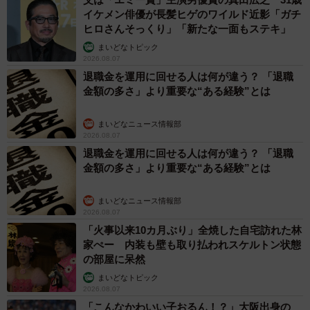
イケメン俳優が長髪ヒゲのワイルド近影「ガチ
り、青木さんが思う転院についてのご意見をお聞かせくだ
ヒロさんそっくり」「新たな一面もステキ」
さい。
まいどなトピック
2026.08.07
私は体が弱くて、今までたくさんの病院にかかってきたの
退職金を運用に回せる人は何が違う？ 「退職
で「本当に医者によって違う！」を痛感しています。少し
金額の多さ」より重要な“ある経験”とは
でも引っかかることがあればセカンドオピニオンを！医者
まいどなニュース情報部
も人間なので、いろいろな人がいます。
2026.08.07
退職金を運用に回せる人は何が違う？ 「退職
―読者にメッセージをお願いいたします。
金額の多さ」より重要な“ある経験”とは
今はSNSでいろいろな人の子宮筋腫の話を聞けるようにな
まいどなニュース情報部
2026.08.07
りました。私の場合はかなり術後の経過が良いほうだった
「火事以来10カ月ぶり」全焼した自宅訪れた林
みたいで、本当に様々な例があるんだなーと思いました。
家ぺー 内装も壁も取り払われスケルトン状態
が、必要以上に怖がることはないと思います！医学すごい
の部屋に呆然
です！
まいどなトピック
2026.08.07
「こんなかわいい子おるん！？」大阪出身の