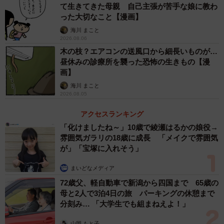
様子見を続けた結果、突然「生理が大量のまま、ひと月も
て生きてきた母親 自己主張が苦手な娘に教わ
止まらなくなる」という事態となり、ひどい貧血に悩まさ
った大切なこと【漫画】
れます。
海川 まこと
2026.08.06
木の枝？エアコンの送風口から細長いものが…
昼休みの診療所を襲った恐怖の生きもの【漫
画】
海川 まこと
2026.08.05
アクセスランキング
「化けましたね～」10歳で綾瀬はるかの娘役→
雰囲気ガラリの18歳に成長 「メイクで雰囲気
が」「宝塚に入れそう」
まいどなメディア
72歳父、軽自動車で新潟から四国まで 65歳の
母と2人で3泊4日の旅 パーキングの休憩まで
分刻み… 「大学生でも組まねえよ！」
山岡 もと子