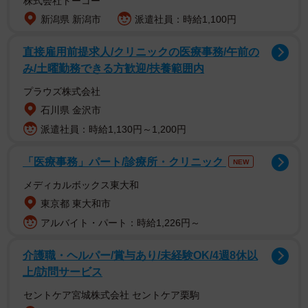
株式会社トーコー
1/24
新潟県 新潟市
派遣社員：時給1,100円
術後の感想は「怖くなかった」と語る青木さん (C)青木光恵
直接雇用前提求人/クリニックの医療事務/午前の
み/土曜勤務できる方歓迎/扶養範囲内
プラウズ株式会社
石川県 金沢市
派遣社員：時給1,130円～1,200円
「医療事務」パート/診療所・クリニック
NEW
メディカルボックス東大和
東京都 東大和市
アルバイト・パート：時給1,226円～
介護職・ヘルパー/賞与あり/未経験OK/4週8休以
そもそも子宮筋腫とは、子宮にできる原因不明の良性の腫
上/訪問サービス
瘍のこと。30、40代の女性の4人に1人が持っているといわ
セントケア宮城株式会社 セントケア栗駒
れている決して珍しくない病気です。良性ではあるもの