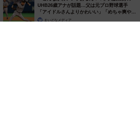
＜青木光恵さん関連情報＞
UHB26歳アナが話題…父は元プロ野球選手
▽aboutme
「アイドルさんよりかわいい」「めちゃ爽や
か」
https://aboutme.style/mitsueaoki
まいどなメディア
2026.08.07
▽『手術雑記 子宮筋腫とお別れした1週間』（kindle）
https://amzn.asia/d/hy9Bl4I
世界一周中に3度も出会った運命的カップル 口では言えない
「ジョージアの熱い夜」に「もうやめぇや！」藤井が猛ツッコ
ミ連発【新婚さん】
まいどなニュース
2026.08.07