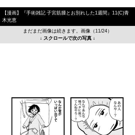
【漫画】『手術雑記 子宮筋腫とお別れした1週間』11(C)青
木光恵
まだまだ画像は続きます。画像（11/24）
↓ スクロールで次の写真 ↓