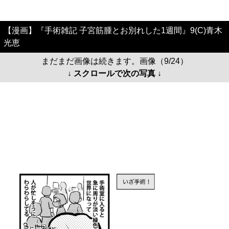
【漫画】『手術雑記 子宮筋腫とお別れした1週間』9(C)青木
光恵
まだまだ画像は続きます。画像（9/24）
↓ スクロールで次の写真 ↓