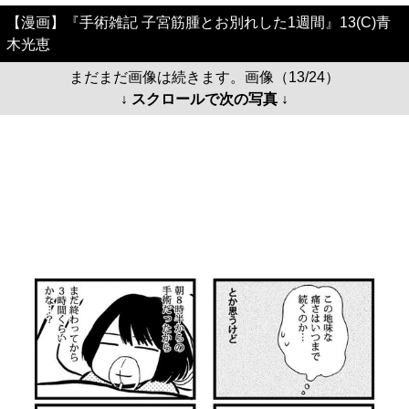
【漫画】『手術雑記 子宮筋腫とお別れした1週間』13(C)青
木光恵
まだまだ画像は続きます。画像（13/24）
↓ スクロールで次の写真 ↓