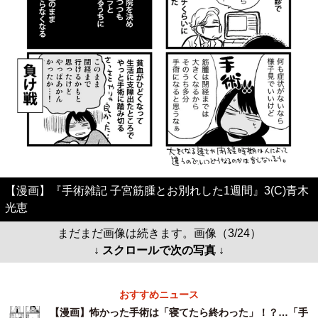
【漫画】『手術雑記 子宮筋腫とお別れした1週間』3(C)青木
光恵
まだまだ画像は続きます。画像（3/24）
↓ スクロールで次の写真 ↓
おすすめニュース
【漫画】怖かった手術は「寝てたら終わった」！？…「手