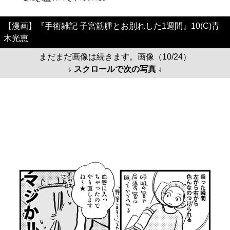
【漫画】『手術雑記 子宮筋腫とお別れした1週間』10(C)青
木光恵
まだまだ画像は続きます。画像（10/24）
↓ スクロールで次の写真 ↓