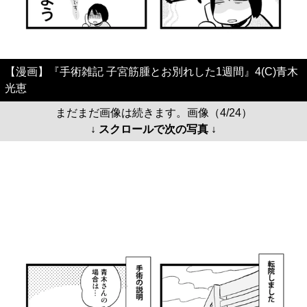
【漫画】『手術雑記 子宮筋腫とお別れした1週間』4(C)青木
光恵
まだまだ画像は続きます。画像（4/24）
↓ スクロールで次の写真 ↓