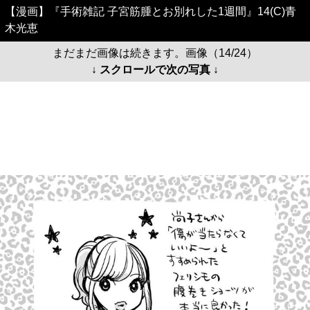
【漫画】『手術雑記 子宮筋腫とお別れした1週間』14(C)青
木光恵
まだまだ画像は続きます。画像（14/24）
↓ スクロールで次の写真 ↓