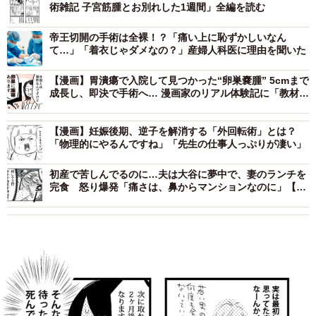
術雑記 子宮筋腫とお別れした1週間」全編を読む
帝王切開の手術は全裸！？「痛い上に恥ずかしいなん
て…」「着衣じゃダメなの？」産婦人科医に理由を聞いた
【漫画】胃潰瘍で入院して見つかった“卵巣嚢腫” 5cmまで
成長し、即決で手術へ… 漫画家のリアル体験記に「教材に
するべき」「検診の大切さを実感」の声
【漫画】妊娠後期、逆子を解消する「外回転術」とは？
「物理的にやるんですね」「先生の仕事人っぷりが凄い」
初産で苦しんでるのに…夫は大谷に夢中で、妻のランチを
完食 怒り爆発「痛さは、鼻からマンションなのに」【漫
画】