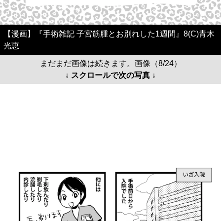
【漫画】『手術雑記 子宮筋腫とお別れした1週間』8(C)青木
光恵
まだまだ画像は続きます。画像（8/24）
↓ スクロールで次の写真 ↓