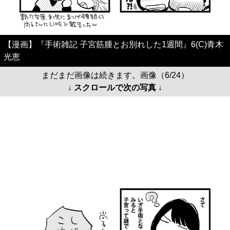
【漫画】『手術雑記 子宮筋腫とお別れした1週間』6(C)青木
光恵
まだまだ画像は続きます。画像（6/24）
↓ スクロールで次の写真 ↓