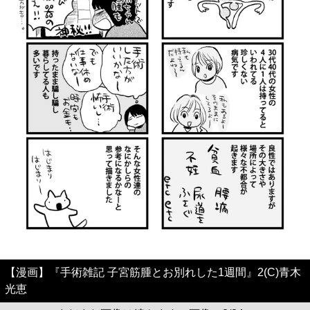
【漫画】『手術雑記 子宮筋腫とお別れした1週間』2(C)青木
光恵