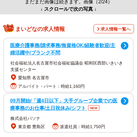
まだまだ画像は続きます。画像（2/24）
↓ スクロールで次の写真 ↓
まいどなの求人情報
求人情報一覧へ
医療介護事務/請求事務/無資格OK/経験者歓迎/主
婦活躍中/ブランク不問
社会福祉法人名古屋市社会福祉協議会 昭和区西部いきいき
支援センター
愛知県 名古屋市
アルバイト・パート：時給1,160円
09月開始/「週4日以下」大手グループ企業での医
療事務のお仕事/土日祝休み/シフト
NEW
株式会社パソナ
東京都 豊島区
派遣社員：時給1,750円