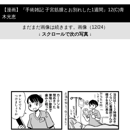
【漫画】『手術雑記 子宮筋腫とお別れした1週間』12(C)青
木光恵
まだまだ画像は続きます。画像（12/24）
↓ スクロールで次の写真 ↓